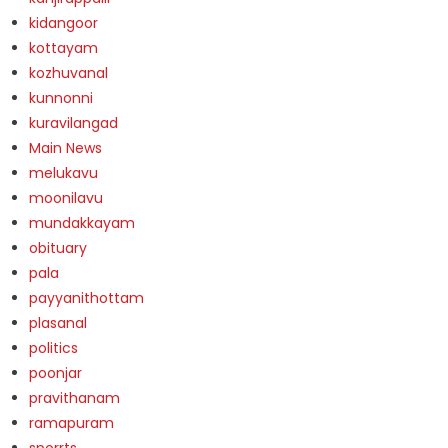
kidangoor
kottayam
kozhuvanal
kunnonni
kuravilangad
Main News
melukavu
moonilavu
mundakkayam
obituary
pala
payyanithottam
plasanal
politics
poonjar
pravithanam
ramapuram