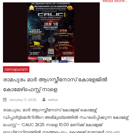
Read More…
ramapuram
രാമപുരം മാർ ആഗസ്തീനോസ് കോളേജിൽ
കോമേഴ്ഫെസ്റ്റ് നാളെ
Author
Posted
January 17, 2025
editor
on
രാമപുരം: മാർ ആഗസ്തീനോസ് കോളേജ് കൊമേഴ്സ്
ഡിപ്പാർട്ട്മെൻറിൻ്റെ അഭിമുഖ്യത്തിൽ സംഘടിപ്പിക്കുന്ന കോമേഴ്സ്
ഫെസ്റ്റ് – ‘CALIC 2K25 നാളെ 10:00 മണിക്ക് കോളേജ്
ഓഡിറ്റോറിയത്തിൽ നടത്തപ്പെടും. കോളേജ് മാനേജർ റവ.ഫാ.