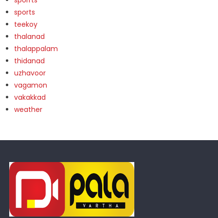
sporrts
sports
teekoy
thalanad
thalappalam
thidanad
uzhavoor
vagamon
vakakkad
weather