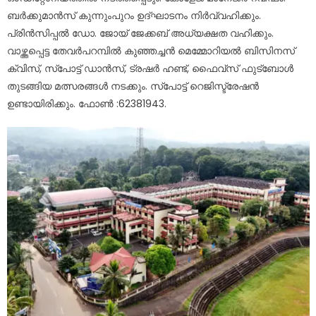
ബർക്കുമാൻസ് കുന്നുംപുറം ഉദ്ഘാടനം നിർവ്വഹിക്കും.
പ്രിൻസിപ്പൽ ഡോ. ജോയ് ജേക്കബ് അധ്യക്ഷത വഹിക്കും.
വാഴ്ത്തപ്പെട്ട തേവർപറമ്പിൽ കുഞ്ഞച്ചൻ മെമ്മോറിയൽ ബിസിനസ്
ക്വിസ്, സ്പോട്ട് ഡാൻസ്, ട്രഷർ ഹണ്ട്, ഫൈവ്സ് ഫുട്ബോൾ
തുടങ്ങിയ മത്സരങ്ങൾ നടക്കും. സ്പോട്ട് റെജിസ്ട്രേഷൻ
ഉണ്ടായിരിക്കും. ഫോൺ :62381943.