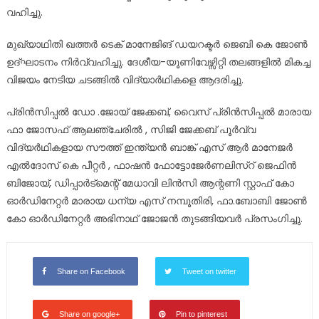
വഹിച്ചു.
മുഖ്യാഥിതി ഖത്തർ ടെക് മാനേജിങ് ഡയറക്ടർ ജെബി കെ ജോൺ
ഉദ്‌ഘാടനം നിർവ്വഹിച്ചു. ദേശീയ-യൂണിവേഴ്സിറ്റി തലങ്ങളിൽ മികച്ച
വിജയം നേടിയ ചടങ്ങിൽ വിദ്യാർഥികളെ ആദരിച്ചു.
പ്രിൻസിപ്പൽ ഡോ .ജോയ് ജേക്കബ്, വൈസ് പ്രിൻസിപ്പൽ മാരായ
ഫാ ജോസഫ് ആലഞ്ചേരിൽ , സിജി ജേക്കബ് പൂർവ്വ
വിദ്യർഥികളായ സൗത്ത് ഇന്ത്യൻ ബാങ്ക് എസ് ആർ മാനേജർ
എൽദോസ് കെ പീറ്റർ , ഫാഷൻ ഫോട്ടോജേർണലിസ്റ് ജെഫിൻ
ബിജോയ്, ഡിപ്പാർട്മെന്റ് മേധാവി ലിൻസി ആന്റണി സ്റ്റാഫ് കോ
ഓർഡിനേറ്റർ മാരായ ധന്യ എസ് നമ്പൂതിരി, ഫാ.ബോബി ജോൺ
കോ ഓർഡിനേറ്റർ അഭിനാഥ്‌ ജോജൻ തുടങ്ങിയവർ പ്രസംഗിച്ചു.
Share on Facebook
Tweet on twitter
Share on google+
Pin to pinterest