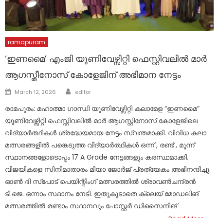
ramapuram
‘ഇണമൈ’ എംജി യൂണിവേഴ്സിറ്റി ഫെസ്റ്റിവലിൽ മാർ
ആഗസ്തീനോസ് കോളേജിന് അഭിമാന നേട്ടം
Author
Posted
March 12, 2026
editor
on
രാമപുരം: മഹാത്മാ ഗാന്ധി യൂണിവേഴ്സിറ്റി കലാമേള “ഇണമൈ”
യൂണിവേഴ്സിറ്റി ഫെസ്റ്റിവലിൽ മാർ ആഗസ്റ്റിനോസ് കോളേജിലെ
വിദ്യാർത്ഥികൾ ശ്രദ്ധേയമായ നേട്ടം സ്വന്തമാക്കി. വിവിധ കലാ
മത്സരങ്ങളിൽ പങ്കെടുത്ത വിദ്യാർത്ഥികൾ ഒന്ന് , രണ്ട് , മൂന്ന്
സ്ഥാനങ്ങളോടൊപ്പം 17 A Grade നേട്ടങ്ങളും കരസ്ഥമാക്കി.
വിജയികളെ സിനിമാതാരം മിയാ ജോർജ് പ്രത്യേകം അഭിനന്ദിച്ചു.
ഓൺ ദി സ്പോട് പെയിന്റിംഗ് മത്സരത്തിൽ ശ്രാവൺചന്ദ്രൻ
ടി.ജെ. ഒന്നാം സ്ഥാനം നേടി. ഇതുകൂടാതെ ക്ലെയ് മോഡലിങ്
മത്സരത്തിൽ രണ്ടാം സ്ഥാനവും പോസ്റ്റർ ഡിസൈനിങ്