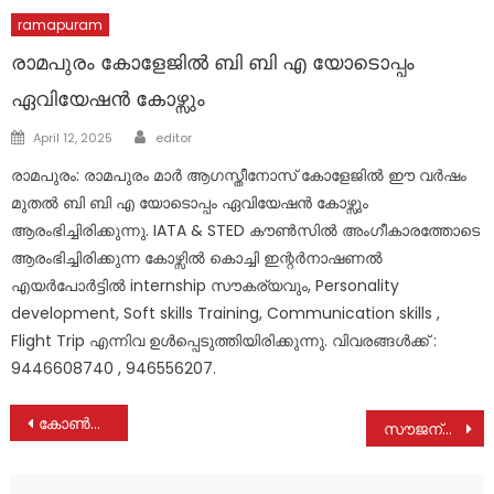
ramapuram
രാമപുരം കോളേജിൽ ബി ബി എ യോടൊപ്പം
ഏവിയേഷൻ കോഴ്സും
Author
Posted
April 12, 2025
editor
on
രാമപുരം: രാമപുരം മാർ ആഗസ്തീനോസ് കോളേജിൽ ഈ വർഷം
മുതൽ ബി ബി എ യോടൊപ്പം ഏവിയേഷൻ കോഴ്സും
ആരംഭിച്ചിരിക്കുന്നു. IATA & STED കൗൺസിൽ അംഗീകാരത്തോടെ
ആരംഭിച്ചിരിക്കുന്ന കോഴ്സിൽ കൊച്ചി ഇന്റർനാഷണൽ
എയർപോർട്ടിൽ internship സൗകര്യവും, Personality
development, Soft skills Training, Communication skills ,
Flight Trip എന്നിവ ഉൾപ്പെടുത്തിയിരിക്കുന്നു. വിവരങ്ങൾക്ക് :
9446608740 , 946556207.
Post
കോൺഗ്രസ്‌ പാലാ മണ്ഡലം കമ്മിറ്റി പ്രതിഷേധ പ്രകടനം നടത്തി
സൗജന്യ നേത്രപരിശോധനയും മിതമായ നിരക്കിൽ രക്ത പരിശോധന ക്യാമ്പും: 21 ന്
navigation