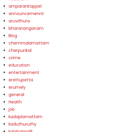
amparanirappel
announcemennt
aruvithura
bharananganam
Blog
chemmalamattam
cherpunkal
crime
education
entertainment
erattupetta
erumely
general
Health
job
kadaplamattam
kaduthuruthy
kanjirappalli