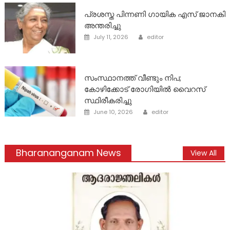
പ്രശസ്ത പിന്നണി ഗായിക എസ് ജാനകി
അന്തരിച്ചു
Author
Posted
July 11, 2026
editor
on
സംസ്ഥാനത്ത് വീണ്ടും നിപ;
കോഴിക്കോട് രോഗിയിൽ വൈറസ്
സ്ഥിരീകരിച്ചു
Author
Posted
June 10, 2026
editor
on
Bharananganam News
View All