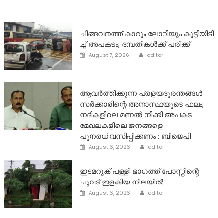
ചി​ങ്ങ​വ​ന​ത്ത് കാ​റും ലോ​റി​യും കൂ​ട്ടി​യി​ടി​
ച്ച് അ​പ​ക​ടം; ദ​മ്പ​തി​ക​ൾ​ക്ക് പ​രി​ക്ക്
Author
Posted
August 7, 2026
editor
on
ആവർത്തിക്കുന്ന പ്രളയദുരന്തങ്ങൾ
സർക്കാരിന്റെ അനാസ്ഥയുടെ ഫലം;
നദികളിലെ മണൽ നീക്കി അപകട
മേഖലകളിലെ ജനങ്ങളെ
പുനരധിവസിപ്പിക്കണം : ബിജെപി
Author
Posted
August 6, 2026
editor
on
ഇടമറുക് പള്ളി ഭാഗത്ത്‌ പോസ്റ്റിന്റെ
ചുവട് ഇളകിയ നിലയിൽ
Author
Posted
August 6, 2026
editor
on