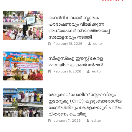
ഹെൻറി ബേക്കർ സ്മാരക
പ്രഭാഷണവും വിരമിക്കുന്ന
അധ്യാപകർക്ക് യാത്രയയപ്പ്
സമ്മേളനവും നടത്തി
Author
Posted
February 18, 2026
editor
on
സിഎസ്ഐ ഈസ്റ്റ് കേരള
മഹായിടവക കൺവൻഷൻ
Author
Posted
February 5, 2026
editor
on
മേലുകാവ് പോലീസ് സ്റ്റേഷനിലും
ഇടമറുകു (CHC) കുടുംബാരോഗ്യ
കേന്ദ്രത്തിലും കേരളകൗമുദി പത്രം
വിതരണം ചെയ്തു
Author
Posted
January 11, 2026
editor
on