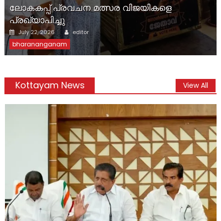
ലോകകപ്പ് പ്രവചന മത്സര വിജയികളെ
പ്രഖ്യാപിച്ചു
Author
Posted
July 22, 2026
editor
on
bharananganam
Kottayam News
View All