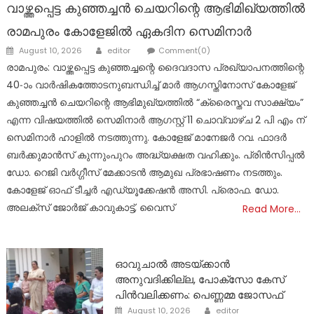
വാഴ്ത്തപ്പെട്ട കുഞ്ഞച്ചൻ ചെയറിന്റെ ആഭിമിഖ്യത്തിൽ
രാമപുരം കോളേജിൽ ഏകദിന സെമിനാർ
Author
Posted
August 10, 2026
editor
Comment(0)
on
രാമപുരം: വാഴ്ത്തപ്പെട്ട കുഞ്ഞച്ചന്റെ ദൈവദാസ പ്രഖ്യാപനത്തിന്റെ
40-ാം വാർഷികത്തോടനുബന്ധിച്ച് മാർ ആഗസ്തിനോസ് കോളേജ്
കുഞ്ഞച്ചൻ ചെയറിന്റെ ആഭിമുഖ്യത്തിൽ “ക്രൈസ്തവ സാക്ഷ്യം”
എന്ന വിഷയത്തിൽ സെമിനാർ ആഗസ്റ്റ് 11 ചൊവ്വാഴ്ച 2 പി എം ന്
സെമിനാർ ഹാളിൽ നടത്തുന്നു. കോളേജ് മാനേജർ റവ. ഫാദർ
ബർക്കുമാൻസ് കുന്നുംപുറം അദ്ധ്യക്ഷത വഹിക്കും. പ്രിൻസിപ്പൽ
ഡോ. റെജി വർഗ്ഗീസ് മേക്കാടൻ ആമുഖ പ്രഭാഷണം നടത്തും.
കോളേജ് ഓഫ് ടീച്ചർ എഡ്യൂക്കേഷൻ അസി. പ്രൊഫ. ഡോ.
അലക്സ് ജോർജ് കാവുകാട്ട്, വൈസ്
Read More…
ഓവുചാൽ അടയ്ക്കാൻ
അനുവദിക്കില്ല, പോക്സോ കേസ്
പിൻവലിക്കണം: പെണ്ണമ്മ ജോസഫ്
Author
Posted
August 10, 2026
editor