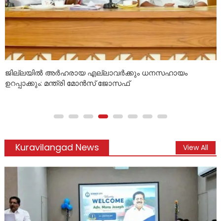
ജില്ലയില്‍ അര്‍ഹരായ എല്ലാവര്‍ക്കും ധനസഹായം
ഉറപ്പാക്കും: മന്ത്രി മോന്‍സ് ജോസഫ്
Kuravilangad News
View All