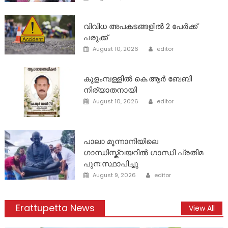
on
വിവിധ അപകടങ്ങളിൽ 2 പേർക്ക്
പരുക്ക്
Author
Posted
August 10, 2026
editor
on
കുളംമ്പള്ളിൽ കെ.ആർ ബേബി
നിര്യാതനായി
Author
Posted
August 10, 2026
editor
on
പാലാ മൂന്നാനിയിലെ
ഗാന്ധിസ്ക്വയറിൽ ഗാന്ധി പ്രതിമ
പുന:സ്ഥാപിച്ചു
Author
Posted
August 9, 2026
editor
on
Erattupetta News
View All