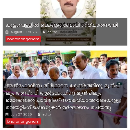
കുളംമ്പള്ളിൽ കെ.ആർ ബേബി നിര്യാതനായി
Author
Posted
August 10, 2026
editor
on
bharananganam
അ​ല്‍​ഫോ​ന്‍​സ തീ​ര്‍​ഥാ​ട​ന കേന്ദ്രത്തിനു മു​ന്‍​പി​
ലും അ​സീ​സി ആര്‍​ക്കേ​ഡി​നു മു​ന്‍​പിലും
മൊബൈല്‍ ചാ​ര്‍​ജിം​ഗ് സൗ​ക​ര്യ​ത്തോ​ടെ​യു​ള്ള
വെയ്റ്റിം​ഗ് ഷെ​ഡു​ക​ൾ ഉ​ദ്ഘാ​ട​നം ചെയ്തു
Author
Posted
July 27, 2026
editor
on
bharananganam