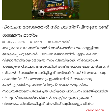
പ്രവചന മത്സരത്തിൽ സ്പെയിനിന് പിന്തുണ രണ്ട്
ശതമാനം മാത്രം
Author
Posted
July 22, 2026
editor
Comment(0)
on
മേലുകാവ്: വാകക്കാട് സെൻ്റ് അൽഫോൻസ ഹൈസ്കൂളിലെ
ലോകകപ്പ് ഫുട്ബോൾ പ്രവചന മത്സരത്തിൽ എട്ടാം ക്ലാസ്
വിദ്യാർത്ഥിയായ ജോയൽ സാം വിജയിയായി. നിരവധിപേർ
പങ്കെടുത്ത പ്രവചന മത്സരത്തിൽ രണ്ട് ശതമാനം പേർ മാത്രമാണ്
സ്പെയിന് സാധ്യത കൽപ്പിച്ചത്. അർജൻറീനക്ക് 36 ശതമാനവും
ഫ്രാൻസിന് 22 ശതമാനവും ഇംഗ്ലണ്ടിന് 13 ശതമാനവും
പോർച്ചുഗല്ലിനും ബ്രസീലിനും 12 ശതമാനവും വീതം
സാധ്യതയാണ് പ്രവചിച്ചത്. ശരിയായ പ്രവചനം നടത്തിയവരിൽ
നിന്നും പ്രധാനാധ്യാപിക സി. ടെസ്സ് നറുക്കെടുത്താണ്
വിജയിയെ പ്രഖ്യാപിച്ചത്. വിജയിക്ക് ഫുട്ബോളും വിവിധ
Read More…