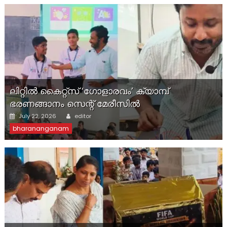
ലിറ്റിൽ കൈറ്റ്സ് ‘ഗോളാരവം’ ക്യാമ്പ്
ഭരണങ്ങാനം സെന്റ് മേരീസിൽ
Author
Posted
July 22, 2026
editor
on
bharananganam