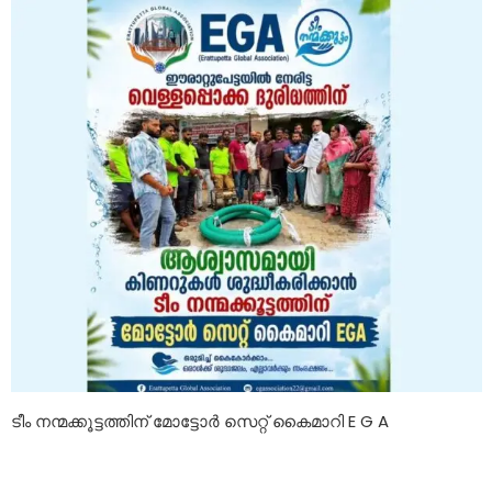
ടീം നന്മക്കൂട്ടത്തിന് മോട്ടോർ സെറ്റ് കൈമാറി E G A