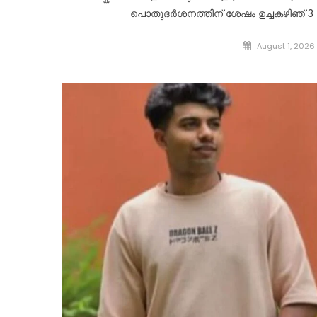
പൊതുദർശനത്തിന് ശേഷം ഉച്ചകഴിഞ് 3 
Posted
August 1, 2026
on