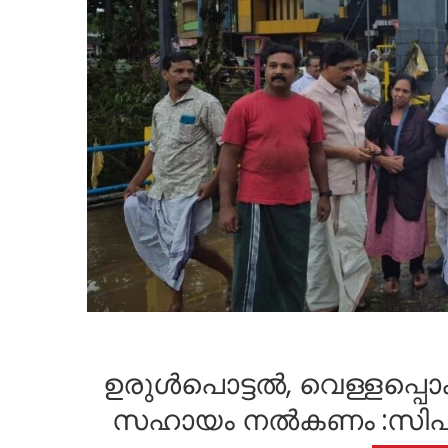
ഉരുൾപൊട്ടൽ, വെള്ളപ്പൊക
സഹായം നൽകണം :സിപിഐ