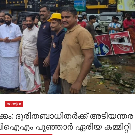
poonjar
്കം: ദുരിതബാധിതർക്ക് അടിയന്തര
എം പൂഞ്ഞാർ ഏരിയ കമ്മിറ്റി