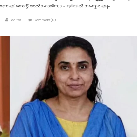
മണിക്ക് സെന്റ് അൽഫോൻസാ പള്ളിയിൽ സംസ്കരിക്കും.
Author
editor
Comment(0)