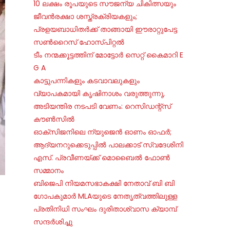
10 ലക്ഷം രൂപയുടെ സൗജന്യ ചികിത്സയും
ജീവൻരക്ഷാ ശസ്ത്രക്രിയകളും;
പ്രളയബാധിതർക്ക് താങ്ങായി ഈരാറ്റുപേട്ട
സൺറൈസ് ഹോസ്പിറ്റൽ
ടീം നന്മക്കൂട്ടത്തിന് മോട്ടോർ സെറ്റ് കൈമാറി E
G A
കാട്ടുപന്നികളും കടവാവലുകളും
വ്യാപകമായി കൃഷിനാശം വരുത്തുന്നു,
അടിയന്തിര നടപടി വേണം: റെസിഡന്റ്‌സ്
കൗണ്‍സില്‍
ഓക്‌സിജനിലെ ന്യുജെന്‍ ഓണം ഓഫര്‍;
ആദ്യനറുക്കെടുപ്പില്‍ പാലക്കാട് സ്വദേശിനി
എസ്. പ്രവീണയ്ക്ക് മൊബൈല്‍ ഫോണ്‍
സമ്മാനം
ബിജെപി നിയമസഭാകക്ഷി നേതാവ് ബി ബി
ഗോപകുമാർ MLAയുടെ നേതൃത്വത്തിലുള്ള
പ്രതിനിധി സംഘം ദുരിതാശ്വാസ ക്യാമ്പ്
സന്ദർശിച്ചു