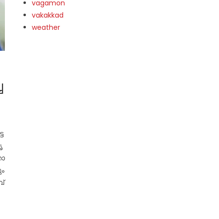
vagamon
vakakkad
weather
​
ട​
​
ാ​
ും
പ്