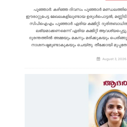
പൂഞ്ഞാർ: കഴിഞ്ഞ ദിവസം പൂഞ്ഞാർ മണ്ഡലത്തിലെ പ
ഈരാറ്റുപേട്ട മേഖലകളിലുണ്ടായ ഉരുൾപൊട്ടൽ, മണ്ണിട
സിപിഐഎം പൂഞ്ഞാർ ഏരിയ കമ്മിറ്റി. ദുരിതബാധിത
ലഭ്യമാക്കണമെന്ന് ഏരിയ കമ്മിറ്റി ആവശ്യപ്പെട്
ദുരന്തത്തിൽ അമ്മയും മകനും മരിക്കുകയും പെരിങ്ങു
നാശനഷ്ടമുണ്ടാകുകയും ചെയ്തു. തീക്കോയി മുപ്പതേക
Posted
August 3, 2026
on