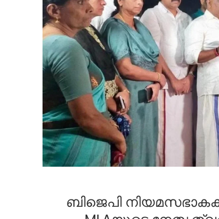
ബിജെപി നിയമസഭാകക്