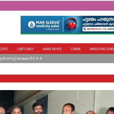
 നേതാവ് ബി ബി ഗോപകുമാർ MLAയുടെ നേതൃത്വത്തിലുള്ള പ്രതിനി
DENT
OBITUARY
MAIN NEWS
CRIME
ANNOUNCEME
ജന്യ ചികിത്സയും ജീവൻരക്ഷാ ശസ്ത്രക്രിയകളും; പ്രളയബാധിതർക
ോട്ടോർ സെറ്റ് കൈമാറി E G A
വലുകളും വ്യാപകമായി കൃഷിനാശം വരുത്തുന്നു, അടിയന്തിര നടപടി 
്‍ ഓണം ഓഫര്‍; ആദ്യനറുക്കെടുപ്പില്‍ പാലക്കാട് സ്വദേശിനി എ
 നേതാവ് ബി ബി ഗോപകുമാർ MLAയുടെ നേതൃത്വത്തിലുള്ള പ്രതിനി
ജന്യ ചികിത്സയും ജീവൻരക്ഷാ ശസ്ത്രക്രിയകളും; പ്രളയബാധിതർക