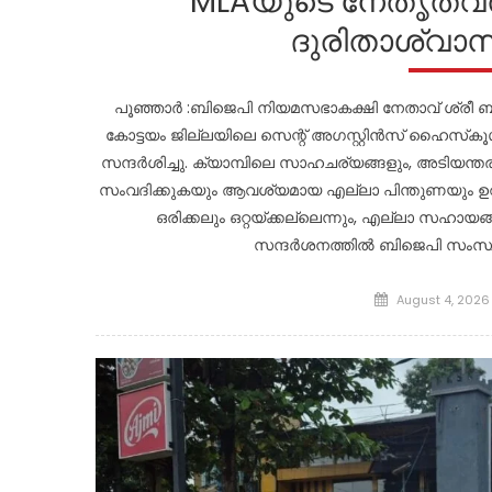
MLAയുടെ നേതൃത്വത
ദുരിതാശ്വാസ 
പൂഞ്ഞാർ :ബിജെപി നിയമസഭാകക്ഷി നേതാവ് ശ്രീ 
കോട്ടയം ജില്ലയിലെ സെന്റ് അഗസ്റ്റിൻസ് ഹൈസ്‌കൂൾ,
സന്ദർശിച്ചു. ക്യാമ്പിലെ സാഹചര്യങ്ങളും, അടിയന്
സംവദിക്കുകയും ആവശ്യമായ എല്ലാ പിന്തുണയും ഉറ
ഒരിക്കലും ഒറ്റയ്ക്കല്ലെന്നും, എല്ലാ സഹായങ
സന്ദർശനത്തിൽ ബിജെപി സംസ്
Posted
August 4, 2026
on