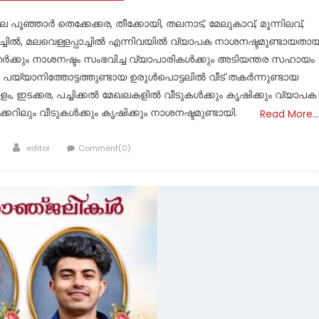
ൂഞ്ഞാർ തെക്കേക്കര, തീക്കോയി, തലനാട്, മേലുകാവ്, മൂന്നിലവ്,
ിച്ചിൽ, മലവെള്ളപ്പാച്ചിൽ എന്നിവയിൽ വ്യാപക നാശനഷ്ടമുണ്ടായതായ
ർക്കും നാശനഷ്ടം സംഭവിച്ച വ്യാപാരികൾക്കും അടിയന്തര സഹായം
ടു. പയ്യാനിത്തോട്ടത്തുണ്ടായ ഉരുൾപൊട്ടലിൽ വീട് തകർന്നുണ്ടായ
ളം, ഇടക്കര, പച്ചിക്കൽ മേഖലകളിൽ വീടുകൾക്കും കൃഷിക്കും വ്യാപക
്കറിലും വീടുകൾക്കും കൃഷിക്കും നാശനഷ്ടമുണ്ടായി.
Read More…
Author
editor
Comment(0)