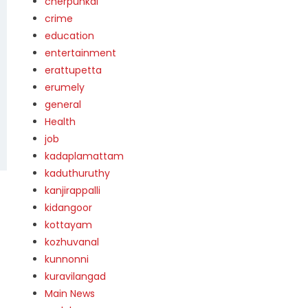
cherpunkal
crime
education
entertainment
erattupetta
erumely
general
Health
job
kadaplamattam
kaduthuruthy
kanjirappalli
kidangoor
kottayam
kozhuvanal
kunnonni
kuravilangad
Main News