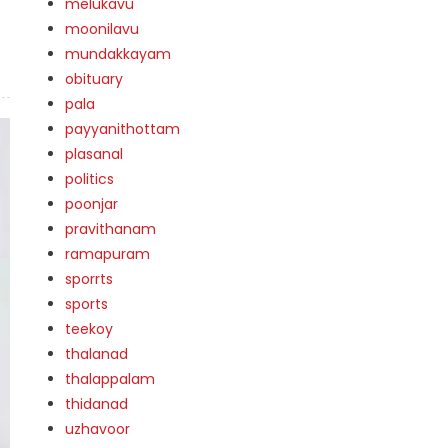
melukavu
moonilavu
mundakkayam
obituary
pala
payyanithottam
plasanal
politics
poonjar
pravithanam
ramapuram
sporrts
sports
teekoy
thalanad
thalappalam
thidanad
uzhavoor