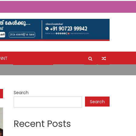
ധി സംഘം ദുരിതാശ്വാസ ക്യാമ്പ് സന്ദർശിച്ചു
NNT
LOCAL NEWS
്ക് താങ്ങായി ഈരാറ്റുപേട്ട സൺറൈസ് ഹോസ്പിറ്റൽ
വേണം: റെസിഡന്റ്‌സ് കൗണ്‍സില്‍
സ്. പ്രവീണയ്ക്ക് മൊബൈല്‍ ഫോണ്‍ സമ്മാനം
ധി സംഘം ദുരിതാശ്വാസ ക്യാമ്പ് സന്ദർശിച്ചു
Search
്ക് താങ്ങായി ഈരാറ്റുപേട്ട സൺറൈസ് ഹോസ്പിറ്റൽ
Search
Recent Posts