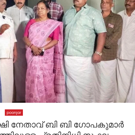
poonjar
ഷി നേതാവ് ബി ബി ഗോപകുമാർ