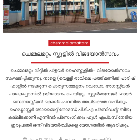
chemmalamattam
ചെമ്മലമറ്റം സ്കൂളിൽ വിജയോൽസവം
ചെമ്മലമറ്റം ലിറ്റിൽ ഫ്ളവർ ഹൈസ്കൂളിൽ- വിജയോൽസവം
സംഘടിപ്പിക്കുന്നു. നാളെ (വെള്ളി രാവിലെ പത്ത് മണിക്ക് പാരിഷ്
ഹാളിൽ നടക്കുന്ന പൊതുസമ്മേളനം റവ.ഡോ. അഗസ്റ്റ്യൻ
പാലക്കപ്പറമ്പിൽ ഉദ്ഘാടനം ചെയ്യും. സ്കൂൾമാനേജർ ഫാദർ
സെബാസ്റ്റ്യൻ കൊല്ലംപറമ്പിൽ അധ്യക്ഷത വഹിക്കും.
ഹെഡ്മാസ്റ്റർ ജോബൈറ്റ് തോമസ്, പി.ടി.എ പ്രസിഡന്റ് ബിജു
കല്ലിടക്കാനി എന്നിവർ പ്രസംഗിക്കും ഫുൾ എപ്ലസ് നേടിയ
ഇരുപത്തി ഒന്ന് വിദ്യാർത്ഥികളെ യോഗത്തിൽ ആദരിക്കും.
Posted
Author
June 12, 2025
editor
Comment(0)