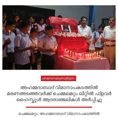
chemmalamattam
അഹമ്മദാബാദ് വിമാനാപകടത്തിൽ
മരണഅടഞ്ഞവർക്ക് ചെമ്മലമറ്റം ലിറ്റിൽ ഫ്ളവർ
ഹൈസ്കൂൾ ആദരാഞ്ജലികൾ അർപ്പിച്ചു
ചെമ്മലമറ്റം: അഹമ്മദാബാദ് വിമാനാപകടത്തിൽ