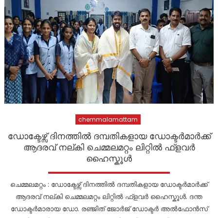
chemmalamattam
ഡോക്ടേഴ്സ് ദിനത്തിൽ ദമ്പതികളായ ഡോക്ടർമാർക്ക്
ആദരവ് നല്കി ചെമ്മലമറ്റം ലിറ്റിൽ ഫ്ളവർ
ഹൈസ്കൂൾ
ചെമ്മലമറ്റം : ഡോക്ടേഴ്സ് ദിനത്തിൽ ദമ്പതികളായ ഡോക്ടർമാർക്ക്
ആദരവ് നല്കി ചെമ്മലമറ്റം ലിറ്റിൽ ഫ്ളവർ ഹൈസ്കൂൾ. ദന്ത
ഡോക്ടർമാരായ ഡോ. രഞ്ജിത് ജോർജ് ഡോക്ടർ അൽഫോൻസ്