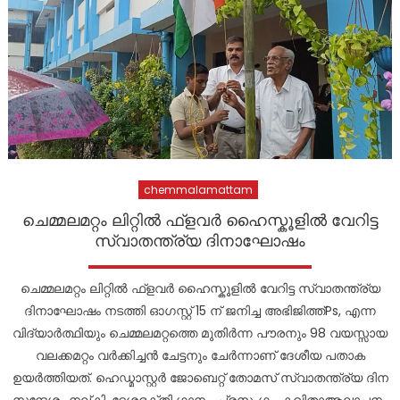
chemmalamattam
ചെമ്മലമറ്റം ലിറ്റിൽ ഫ്ളവർ ഹൈസ്കൂളിൽ വേറിട്ട
സ്വാതന്ത്ര്യ ദിനാഘോഷം
ചെമ്മലമറ്റം ലിറ്റിൽ ഫ്ളവർ ഹൈസ്കൂളിൽ വേറിട്ട സ്വാതന്ത്ര്യ
ദിനാഘോഷം നടത്തി ഓഗസ്റ്റ് 15 ന് ജനിച്ച അഭിജിത്ത്‌Ps, എന്ന
വിദ്യാർത്ഥിയും ചെമ്മലമറ്റത്തെ മുതിർന്ന പൗരനും 98 വയസ്സായ
വലക്കമറ്റം വർക്കിച്ചൻ ചേട്ടനും ചേർന്നാണ് ദേശീയ പതാക
ഉയർത്തിയത്. ഹെഡ്മാസ്റ്റർ ജോബെറ്റ് തോമസ് സ്വാതന്ത്ര്യ ദിന
സന്ദേശം നല്കി. ദേശഭക്തി ഗാനം, പ്രസംഗം, കവിതാആലാപനം