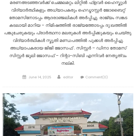
മരണഅടഞ്ഞവർക്ക് ചെമ്മലമറ്റം ലിറ്റിൽ ഫ്ളവർ ഹൈസ്കൂൾ
വിദ്യാർത്ഥികളും അധ്യാപകരും ഹെഡ്മാസ്റ്റർ ജോബൈറ്റ്
തോമസിനോടപ്പം ആദരാഞ്ജലികൾ അർപ്പിച്ചു. രാജ്യം സങ്കട
കടലായി മാറിയ – നിമിഷത്തിൽ രാജ്യത്തോടപ്പം ദു:ഖത്തിൽ
പങ്കുചേരുകയും പ്രാർത്ഥനാ മലരുകൾ അർപ്പിക്കുകയും ചെയ്തു.
വിദ്യാർത്ഥികൾ സ്മൃതി മണ്ഡപത്തിൽ പുക്കൾ അർപ്പിച്ചു.
അധ്യാപകരായ ജിജി ജോസഫ് . സിസ്റ്റർ – ഡിനാ തോമസ്
സിസ്റ്റർ ജൂലി ജോസഫ് – റിന്റാ-സിബി എന്നിവർ നേതൃത്വം
നല്കി.
Posted
Author
June 14, 2025
editor
Comment(0)
on