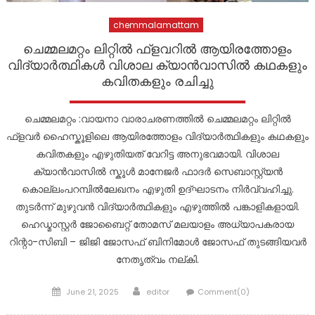
chemmalamattam
ചെമ്മലമറ്റം ലിറ്റിൽ ഫ്ളവറിൽ ആയിരത്തോളം
വിദ്യാർത്ഥികൾ വിശാല ക്യാൻവാസിൽ കഥകളും
കവിതകളും രചിച്ചു
ചെമ്മലമറ്റം :വായനാ വാരാചരണത്തിൽ ചെമ്മലമറ്റം ലിറ്റിൽ
ഫ്ളവർ ഹൈസ്കൂളിലെ ആയിരത്തോളം വിദ്യാർത്ഥികളും കഥകളും
കവിതകളും എഴുതിയത് വേറിട്ട അനുഭവമായി. വിശാല
ക്യാൻവാസിൽ സ്കൂൾ മാനേജർ ഫാദർ സെബാസ്റ്റ്യൻ
കൊല്ലംപറമ്പിൽലേഖനം എഴുതി ഉദ്ഘാടനം നിർവ്വഹിച്ചു.
തുടർന്ന് മുഴുവൻ വിദ്യാർത്ഥികളും എഴുത്തിൽ പങ്കാളികളായി.
ഹെഡ്മാസ്റ്റർ ജോബൈറ്റ് തോമസ് മലയാളം അധ്യാപകരായ
റിന്റാ-സിബി – ജിജി ജോസഫ് ബിനിമോൾ ജോസഫ് തുടങ്ങിയവർ
നേതൃത്വം നല്കി.
Posted
Author
June 21, 2025
editor
Comment(0)
on