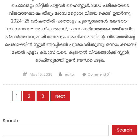
ചെമ്മലമറ്റം ലിറ്റിൽ ഫ്ളവർ ഹൈസ്കൂൾ. SSLC പരീക്ഷയുടെ
വിജയാഘോഷം തീരും മുമ്പേ മറ്റൊരു വിജയ കൊടി ഉയർന്നു.
2024-25 വർഷത്തിൽ പത്തോളം പുരസ്കാരങ്ങൾ, കേന്ദ്രര-
സംസ്ഥാന – അംഗീകാരങ്ങൾ, പഠന പാഠ്യേതരരംഗത്ത് വേറിട്ട
പ്രവർത്തനവുമായി തേരോട്ടം. അംഗീകാരത്തിന്റെ, വിജയത്തിന്റെ
പെരുമഴയിൽ സ്കൂൾ അഡ്മിഷൻ പുരോഗമിക്കുന്നു. ഒന്നാം ക്ലാസ്
മുതൽ എട്ടാം ക്ലാസ് വരെ. കൂടുതൽ വിവരങ്ങൾക്ക് സ്കൂൾ
ഓഫിസുമായി ഉടൻ ബന്ധപെടുക.
Posted
Author
May 16, 2025
editor
Comment(0)
on
Posts
1
2
3
Next
navigation
Search
Search