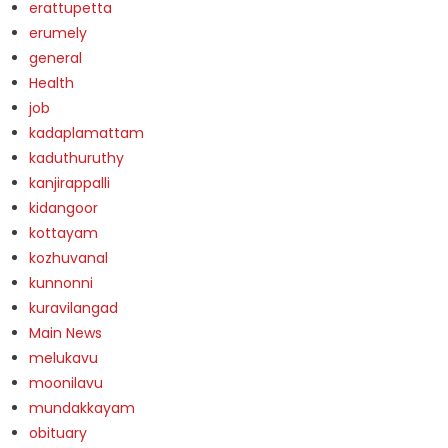
erattupetta
erumely
general
Health
job
kadaplamattam
kaduthuruthy
kanjirappalli
kidangoor
kottayam
kozhuvanal
kunnonni
kuravilangad
Main News
melukavu
moonilavu
mundakkayam
obituary