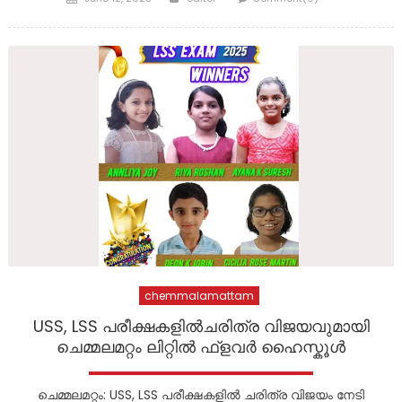
on
chemmalamattam
USS, LSS പരീക്ഷകളിൽചരിത്ര വിജയവുമായി
ചെമ്മലമറ്റം ലിറ്റിൽ ഫ്ളവർ ഹൈസ്കൂൾ
ചെമ്മലമറ്റം: USS, LSS പരീക്ഷകളിൽ ചരിത്ര വിജയം നേടി