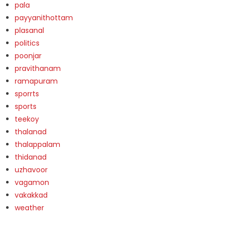
pala
payyanithottam
plasanal
politics
poonjar
pravithanam
ramapuram
sporrts
sports
teekoy
thalanad
thalappalam
thidanad
uzhavoor
vagamon
vakakkad
weather