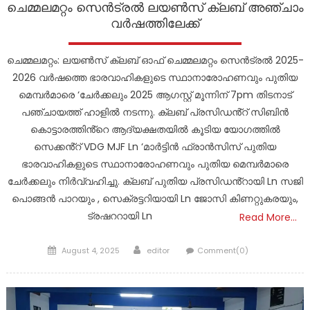
ചെമ്മലമറ്റം സെൻട്രൽ ലയൺസ് ക്ലബ് അഞ്ചാം
വർഷത്തിലേക്ക്
ചെമ്മലമറ്റം: ലയൺസ് ക്ലബ് ഓഫ് ചെമ്മലമറ്റം സെൻട്രൽ 2025-
2026 വർഷത്തെ ഭാരവാഹികളുടെ സ്ഥാനാരോഹണവും പുതിയ
മെമ്പർമാരെ ‘ചേർക്കലും 2025 ആഗസ്റ്റ് മൂന്നിന് 7pm തിടനാട്
പഞ്ചായത്ത് ഹാളിൽ നടന്നു. ക്ലബ് പ്രസിഡൻ്റ് സിബിൻ
കൊട്ടാരത്തിൻ്റെ ആദ്യക്ഷതയിൽ കൂടിയ യോഗത്തിൽ
സെക്കൻ്റ് VDG MJF Ln ‘മാർട്ടിൻ ഫ്രാൻസിസ് പുതിയ
ഭാരവാഹികളുടെ സ്ഥാനാരോഹണവും പുതിയ മെമ്പർമാരെ
ചേർക്കലും നിർവ്വഹിച്ചു. ക്ലബ് പുതിയ പ്രസിഡൻ്റായി Ln സജി
പൊങ്ങൻ പാറയും , സെക്രട്ടറിയായി Ln ജോസി കിണറ്റുകരയും,
ട്രഷററായി Ln
Read More…
Posted
Author
August 4, 2025
editor
Comment(0)
on