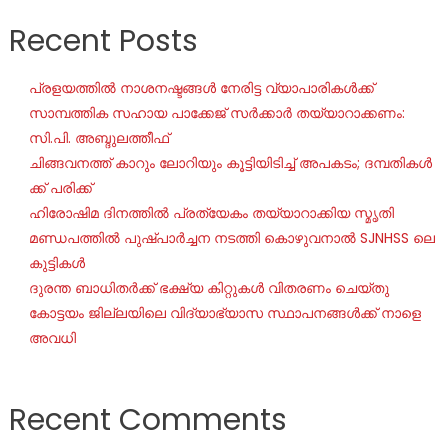
Recent Posts
പ്രളയത്തിൽ നാശനഷ്ടങ്ങൾ നേരിട്ട വ്യാപാരികൾക്ക്
സാമ്പത്തിക സഹായ പാക്കേജ് സർക്കാർ തയ്യാറാക്കണം:
സി.പി. അബ്ദുലത്തീഫ്
ചി​ങ്ങ​വ​ന​ത്ത് കാ​റും ലോ​റി​യും കൂ​ട്ടി​യി​ടി​ച്ച് അ​പ​ക​ടം; ദ​മ്പ​തി​ക​ൾ​
ക്ക് പ​രി​ക്ക്
ഹിരോഷിമ ദിനത്തിൽ പ്രത്യേകം തയ്യാറാക്കിയ സ്മൃതി
മണ്ഡപത്തിൽ പുഷ്പാർച്ചന നടത്തി കൊഴുവനാൽ SJNHSS ലെ
കുട്ടികൾ
ദുരന്ത ബാധിതർക്ക് ഭക്ഷ്യ കിറ്റുകൾ വിതരണം ചെയ്തു
കോട്ടയം ജില്ലയിലെ വിദ്യാഭ്യാസ സ്ഥാപനങ്ങൾക്ക് നാളെ
അവധി
Recent Comments