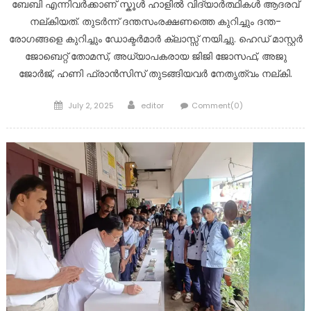
ബേബി എന്നിവർക്കാണ് സ്കൂൾ ഹാളിൽ വിദ്യാർത്ഥികൾ ആദരവ്
നല്കിയത്. തുടർന്ന് ദന്തസംരക്ഷണത്തെ കുറിച്ചും ദന്ത-
രോഗങ്ങളെ കുറിച്ചും ഡോക്ടർമാർ ക്ലാസ്സ് നയിച്ചു. ഹെഡ് മാസ്റ്റർ
ജോബെറ്റ് തോമസ്, അധ്യാപകരായ ജിജി ജോസഫ്, അജു
ജോർജ്, ഹണി ഫ്രാൻസിസ് തുടങ്ങിയവർ നേതൃത്വം നല്കി.
Posted
Author
July 2, 2025
editor
Comment(0)
on