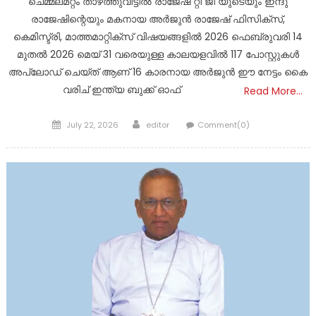
ചെമ്മലമറ്റം താഴത്തുവീട്ടിൽ രാജേഷ് റ്റി ജി യുടെയും ഇന്ദു
രാജേഷിന്റെയും മകനായ അർജുൻ രാജേഷ് ഫിസിക്സ്‌,
കെമിസ്ട്രി, മാത്തമാറ്റിക്സ് വിഷയങ്ങളിൽ 2026 ഫെബ്രുവരി 14
മുതൽ 2026 മെയ്‌ 31 വരെയുള്ള കാലയളവിൽ 117 പോസ്റ്റുകൾ
അപ്‌ലോഡ് ചെയ്ത് ആണ് 16 കാരനായ അർജുൻ ഈ നേട്ടം കൈ
വരിച്‌ ഇന്ത്യ ബുക്ക്‌ ഓഫ്
Read More…
Posted
Author
July 22, 2026
editor
Comment(0)
on