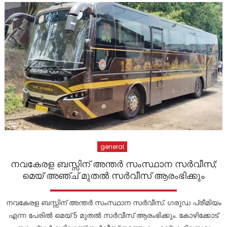
അവധി
ജില്ലയില്‍ അര്‍ഹരായ എല്ലാവര്‍ക്കും ധനസഹായം
ഉറപ്പാക്കും: മന്ത്രി മോന്‍സ് ജോസഫ്
“ലിറ്റി”ൽ സ്റ്റാർ ; രാത്രിയിൽ പ്രസവ വേദനയുമായി
വാഹനങ്ങൾക്ക് കൈ നീട്ടി നിൽക്കുന്ന യുവതിക്കരികിലേക്ക്
മാലാഖയായി എത്തിയത് മാർ സ്ലീവാ മെഡിസിറ്റിയിലെ നഴ്സ് !
general
നവകേരള ബസ്സിന് അന്തർ സംസ്ഥാന സർവീസ്;
മെയ് അഞ്ച് മുതൽ സർവീസ് ആരംഭിക്കും
നവകേരള ബസ്സിന് അന്തർ സംസ്ഥാന സർവീസ്. ഗരുഡ പ്രീമിയം
എന്ന പേരിൽ മെയ് 5 മുതൽ സർവീസ് ആരംഭിക്കും. കോഴിക്കോട്