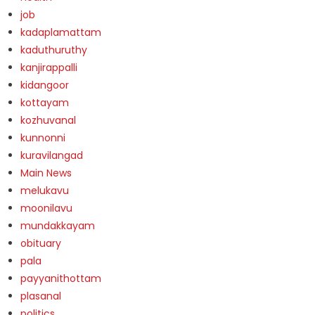
job
kadaplamattam
kaduthuruthy
kanjirappalli
kidangoor
kottayam
kozhuvanal
kunnonni
kuravilangad
Main News
melukavu
moonilavu
mundakkayam
obituary
pala
payyanithottam
plasanal
politics