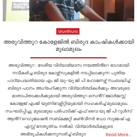
aruvithura
അരുവിത്തുറ കോളേജിൽ ബിരുദ കാംഷികൾക്കായി
മുഖാമുഖം
അരുവിത്തുറ : ദേശീയ വിദ്യാഭ്യാസ നയത്തിൻ്റെ ഭാഗമായി
നവീകരിച്ച ബിരുദ കോഴ്സ്സുകളിൽ നടപ്പിലാക്കുന്ന പുതിയ
പാഠ്യപദ്ധതിയായ എം ജി യു-യു ജി പി ഹോണേഴ്സ് സംബദ്ധിച്ച്
ബിരുദ പഠനം അഗ്രഹിക്കുന്ന വിദ്യാർത്ഥികൾക്കും അവരുടെ
മാതാപിതാക്കൾക്കുമായി അരുവിത്തുറ സെൻ്റ് ജോർജസ്സ്
കോളേജ് എംജി യൂണിവേഴ്സിറ്റിയുമായി സഹകരിച്ച് മുഖാമുഖം
സംഘടിപ്പിച്ചു. മുഖാമുഖ പരിപാടിക്ക് എഫ് വൈ യു ജി പി റൂൾസ്
ആൻ്റ് റെഗുലേഷൻ സബ്കമ്മറ്റി കൺവീനർ ഡോ സുമേഷ് ഏ
എസ്സ് നേതൃത്വം നൽകി. വിദ്യാർത്ഥികളുടെ
അഭിരുചികൾക്കനുസരിച്ച് ബിരുദ
Read More…