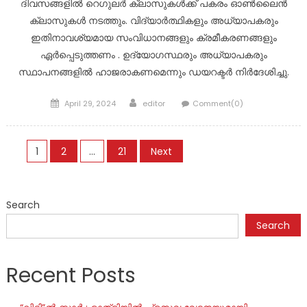
ദിവസങ്ങളിൽ റെഗുലർ ക്ലാസുകൾക്ക് പകരം ഓൺലൈൻ
ക്ലാസുകൾ നടത്തും. വിദ്യാർത്ഥികളും അധ്യാപകരും
ഇതിനാവശ്യമായ സംവിധാനങ്ങളും ക്രമീകരണങ്ങളും
ഏർപ്പെടുത്തണം . ഉദ്യോഗസ്ഥരും അധ്യാപകരും
സ്ഥാപനങ്ങളിൽ ഹാജരാകണമെന്നും ഡയറക്ടർ നിർദേശിച്ചു.
Posted
Author
April 29, 2024
editor
Comment(0)
on
Posts
1
2
…
21
Next
navigation
Search
Search
Recent Posts