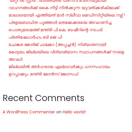
“ലിറ്റി”ൽ സ്റ്റാർ ; രാത്രിയിൽ പ്രസവ വേദനയുമായി
വാഹനങ്ങൾക്ക് കൈ നീട്ടി നിൽക്കുന്ന യുവതിക്കരികിലേക്ക്
മാലാഖയായി എത്തിയത് മാർ സ്ലീവാ മെഡിസിറ്റിയിലെ നഴ്സ് !
പ്രളയബാധിത പൂഞ്ഞാർ തെക്കേക്കരയെ അവഗണിച്ച
പൊതുമരാമത്ത് മന്ത്രി പി.കെ. ബഷീറിന്റെ നടപടി
പ്രതിഷേധാർഹം ബി ജെ പി
ചോങ്കര ജോര്‍ജ് ചാക്കോ (അപ്പച്ചന്‍) നിര്യാതനായി
കോട്ടയം ജില്ലയിലെ വിദ്യാഭ്യാസ സ്ഥാപനങ്ങൾക്ക് നാളെ
അവധി
ജില്ലയില്‍ അര്‍ഹരായ എല്ലാവര്‍ക്കും ധനസഹായം
ഉറപ്പാക്കും: മന്ത്രി മോന്‍സ് ജോസഫ്
Recent Comments
A WordPress Commenter
on
Hello world!