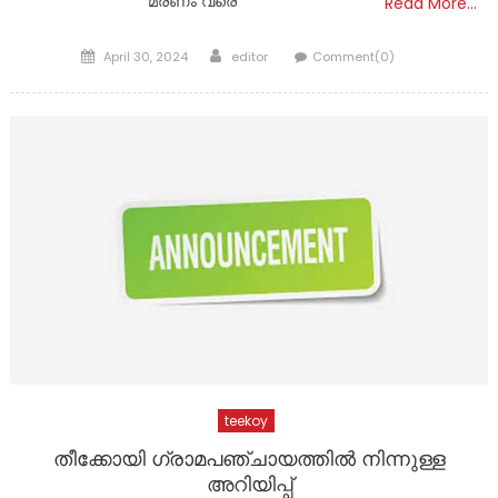
മരണം വരെ
Read More…
Posted
Author
April 30, 2024
editor
Comment(0)
on
teekoy
തീക്കോയി ഗ്രാമപഞ്ചായത്തിൽ നിന്നുള്ള
അറിയിപ്പ്