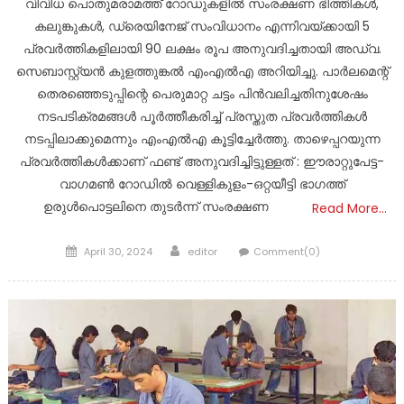
വിവിധ പൊതുമരാമത്ത് റോഡുകളിൽ സംരക്ഷണ ഭിത്തികൾ,
കലുങ്കുകൾ, ഡ്രെയിനേജ് സംവിധാനം എന്നിവയ്ക്കായി 5
പ്രവർത്തികളിലായി 90 ലക്ഷം രൂപ അനുവദിച്ചതായി അഡ്വ.
സെബാസ്റ്റ്യൻ കുളത്തുങ്കൽ എംഎൽഎ അറിയിച്ചു. പാർലമെന്റ്
തെരഞ്ഞെടുപ്പിന്റെ പെരുമാറ്റ ചട്ടം പിൻവലിച്ചതിനുശേഷം
നടപടിക്രമങ്ങൾ പൂർത്തീകരിച്ച് പ്രസ്തുത പ്രവർത്തികൾ
നടപ്പിലാക്കുമെന്നും എംഎൽഎ കൂട്ടിച്ചേർത്തു. താഴെപ്പറയുന്ന
പ്രവർത്തികൾക്കാണ് ഫണ്ട് അനുവദിച്ചിട്ടുള്ളത് : ഈരാറ്റുപേട്ട-
വാഗമൺ റോഡിൽ വെള്ളികുളം-ഒറ്റയീട്ടി ഭാഗത്ത്
ഉരുൾപൊട്ടലിനെ തുടർന്ന് സംരക്ഷണ
Read More…
Posted
Author
April 30, 2024
editor
Comment(0)
on