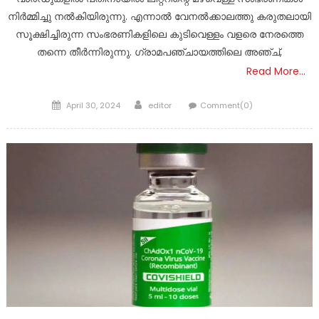
നിർമ്മിച്ചു നൽകിയിരുന്നു. എന്നാൽ വേനൽക്കാലത്തു കരുതലായി
സൂക്ഷിച്ചിരുന്ന സംഭരണികളിലെ കുടിവെള്ളം വളരെ നേരത്തെ
തന്നെ തീർന്നിരുന്നു. ഗ്രാമപഞ്ചായത്തിലെ അഞ്ച്,
Read More…
Posted
Author
April 30, 2024
editor
Comment(0)
on