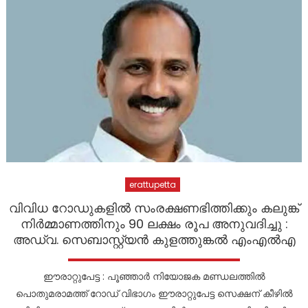
erattupetta
വിവിധ റോഡുകളിൽ സംരക്ഷണഭിത്തിക്കും കലുങ്ക്
നിർമ്മാണത്തിനും 90 ലക്ഷം രൂപ അനുവദിച്ചു :
അഡ്വ. സെബാസ്റ്റ്യൻ കുളത്തുങ്കൽ എംഎൽഎ
ഈരാറ്റുപേട്ട : പൂഞ്ഞാർ നിയോജക മണ്ഡലത്തിൽ
പൊതുമരാമത്ത് റോഡ് വിഭാഗം ഈരാറ്റുപേട്ട സെക്ഷന് കീഴിൽ