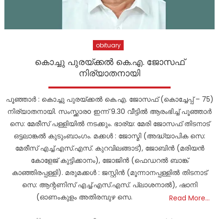
obituary
കൊച്ചു പുരയ്ക്കൽ കെ.എ. ജോസഫ്
നിര്യാതനായി
പൂഞ്ഞാർ : കൊച്ചു പുരയ്ക്കൽ കെ.എ. ജോസഫ്‌ (കൊച്ചേപ്പ് – 75)
നിര്യാതനായി. സംസ്ക്കാരo ഇന്ന് 9.30 വീട്ടിൽ ആരംഭിച്ച് പൂഞ്ഞാർ
സെ: മേരീസ് പള്ളിയിൽ നടക്കും. ഭാര്യ: മേരി ജോസഫ് തിടനാട്
ഒട്ടലാങ്കൽ കുടുംബാംഗം. മക്കൾ : ജോസ്മി (അദ്ധ്യാപിക സെ:
മേരീസ് എച്ച്.എസ്.എസ്. കുറവിലങ്ങാട്), ജോബിൻ (മരിയൻ
കോളേജ് കുട്ടിക്കാനം), ജോജിൻ (ഫെഡറൽ ബാങ്ക്
കാഞ്ഞിരപ്പള്ളി). മരുമക്കൾ : ജസ്റ്റിൻ (മൂന്നാനപ്പള്ളിൽ തിടനാട്
സെ: ആന്റണിസ് എച്ച്.എസ്.എസ്. പ്ലാശനാൽ), ഷാനി
(ഓണംകുളം അതിരമ്പുഴ സെ.
Read More…