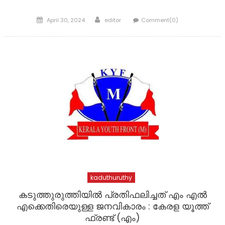
Posted
Author
April 30, 2024
editor
Comment(0)
on
kaduthuruthy
കടുത്തുരുത്തിയിൽ പ്രതിഫലിച്ചത് എം എൽ
എക്കെതിരെയുള്ള ജനവികാരം : കേരള യൂത്ത്
ഫ്രണ്ട് (എം)