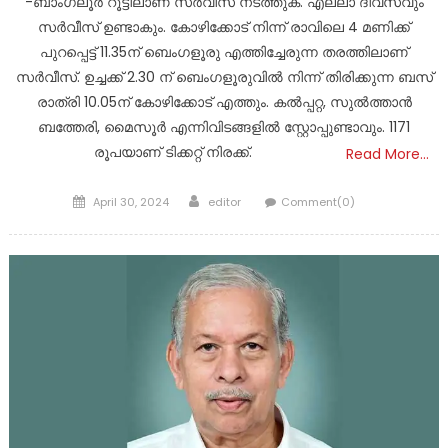
-ബാംഗ്ലൂർ റൂട്ടിലാണ് സർവീസ് നടത്തുക. എല്ലാ ദിവസവും
സർവീസ് ഉണ്ടാകും. കോഴിക്കോട് നിന്ന് രാവിലെ 4 മണിക്ക്
പുറപ്പെട്ട് 11.35ന് ബെംഗളൂരു എത്തിച്ചേരുന്ന തരത്തിലാണ്
സർവീസ്. ഉച്ചക്ക് 2.30 ന് ബെംഗളൂരുവിൽ നിന്ന് തിരിക്കുന്ന ബസ്
രാത്രി 10.05ന് കോഴിക്കോട് എത്തും. കൽപ്പറ്റ, സുൽത്താൻ
ബത്തേരി, മൈസൂർ എന്നിവിടങ്ങളിൽ സ്റ്റോപ്പുണ്ടാവും. 1171
രൂപയാണ് ടിക്കറ്റ് നിരക്ക്.
Read More…
Posted
Author
April 30, 2024
editor
Comment(0)
on