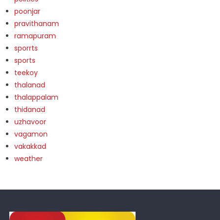
poonjar
pravithanam
ramapuram
sporrts
sports
teekoy
thalanad
thalappalam
thidanad
uzhavoor
vagamon
vakakkad
weather