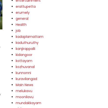
entertainment
erattupetta
erumely
general
Health
job
kadaplamattam
kaduthuruthy
യ
kanjirappalli
kidangoor
kottayam
kozhuvanal
kunnonni
kuravilangad
Main News
melukavu
ഗ
moonilavu
mundakkayam