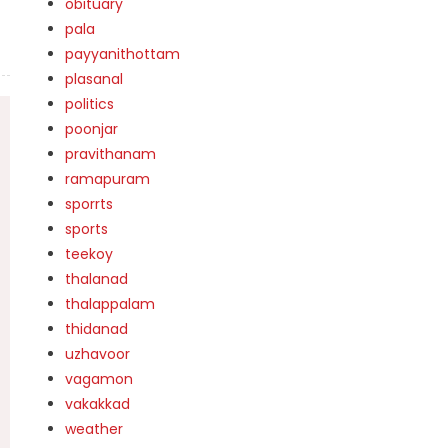
obituary
pala
payyanithottam
plasanal
politics
poonjar
pravithanam
ramapuram
sporrts
sports
teekoy
thalanad
thalappalam
thidanad
uzhavoor
vagamon
vakakkad
weather