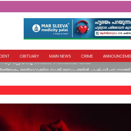
ളയദുരന്തങ്ങൾ സർക്കാരിന്റെ അനാസ്ഥയുടെ ഫലം; നദികളിലെ മണ
: ബിജെപി
DENT
OBITUARY
MAIN NEWS
CRIME
ANNOUNCEME
യും കൂ​ട്ടി​യി​ടി​ച്ച് അ​പ​ക​ടം; ദ​മ്പ​തി​ക​ൾ​ക്ക് പ​രി​ക്ക്
രത്യേകം തയ്യാറാക്കിയ സ്മൃതി മണ്ഡപത്തിൽ പുഷ്പാർച്ചന നടത്ത
്ഷ്യ കിറ്റുകൾ വിതരണം ചെയ്തു
വിദ്യാഭ്യാസ സ്ഥാപനങ്ങൾക്ക് നാളെ അവധി
ളയദുരന്തങ്ങൾ സർക്കാരിന്റെ അനാസ്ഥയുടെ ഫലം; നദികളിലെ മണ
: ബിജെപി
യും കൂ​ട്ടി​യി​ടി​ച്ച് അ​പ​ക​ടം; ദ​മ്പ​തി​ക​ൾ​ക്ക് പ​രി​ക്ക്