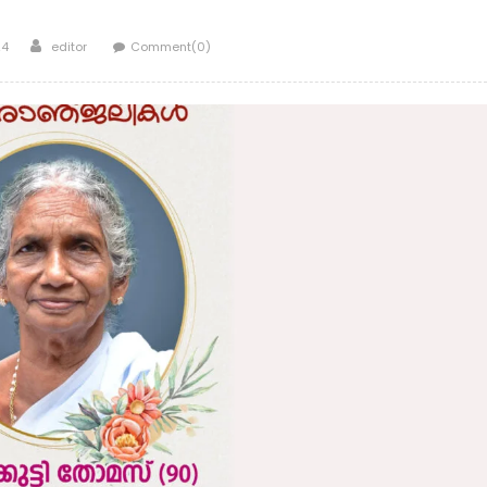
Author
24
editor
Comment(0)