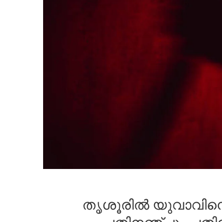
തൃശൂരിൽ യുവാവിനെ 