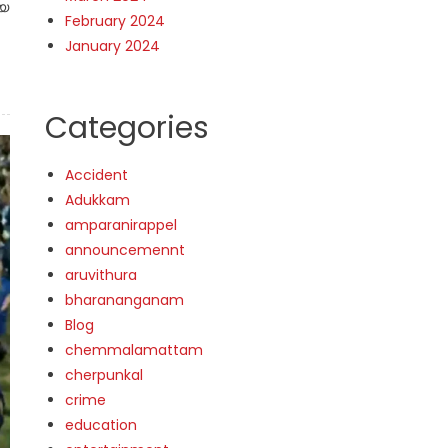
ായ
February 2024
January 2024
Categories
Accident
Adukkam
amparanirappel
announcemennt
aruvithura
bharananganam
Blog
chemmalamattam
cherpunkal
crime
education