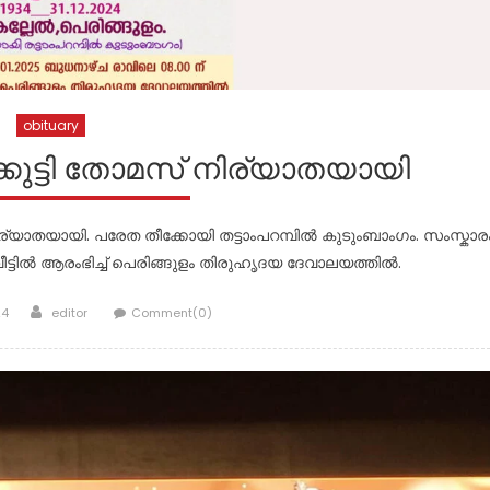
obituary
്കുട്ടി തോമസ് നിര്യാതയായി
ിര്യാതയായി. പരേത തീക്കോയി തട്ടാംപറമ്പിൽ കുടുംബാംഗം. സംസ്കാര
ട്ടിൽ ആരംഭിച്ച് പെരിങ്ങുളം തിരുഹൃദയ ദേവാലയത്തിൽ.
Author
24
editor
Comment(0)