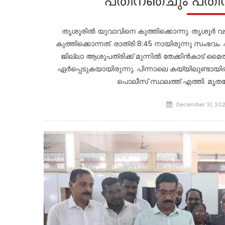
പതിനഞ്ചും പതിനാ
തൃശൂരിൽ യുവാവിനെ കുത്തിക്കൊന്നു. തൃശൂർ വട
കുത്തിക്കൊന്നത്. രാത്രി 8:45 നായിരുന്നു സംഭവം.
ജില്ലാ ആശുപത്രിക്ക് മുന്നിൽ തേക്കിൻകാട് മൈ
ഏർപ്പെടുകയായിരുന്നു. പിന്നാലെ കയ്യിലുണ്ടായിരു
പൊലീസ് സ്ഥലത്ത് എത്തി. മൃതദേ
Posted
December 31, 20
on