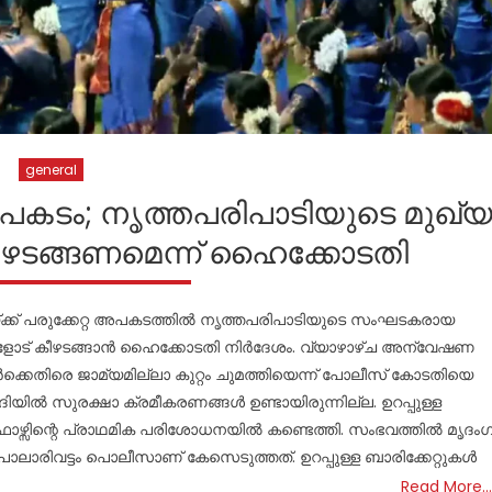
general
അപകടം; നൃത്തപരിപാടിയുടെ മുഖ്
ടങ്ങണമെന്ന് ഹൈക്കോടതി
്ക് പരുക്കേറ്റ അപകടത്തിൽ നൃത്തപരിപാടിയുടെ സംഘടകരായ
മകളോട് കീഴടങ്ങാൻ ഹൈക്കോടതി നിർദേശം. വ്യാഴാഴ്ച അന്വേഷണ
െതിരെ ജാമ്യമില്ലാ കുറ്റം ചുമത്തിയെന്ന് പോലീസ് കോടതിയെ
വേദിയിൽ സുരക്ഷാ ക്രമീകരണങ്ങൾ ഉണ്ടായിരുന്നില്ല. ഉറപ്പുള്ള
ഫോഴ്സിന്റെ പ്രാഥമിക പരിശോധനയിൽ കണ്ടെത്തി. സംഭവത്തിൽ മൃദം
പാലാരിവട്ടം പൊലീസാണ് കേസെടുത്തത്. ഉറപ്പുള്ള ബാരിക്കേറ്റുകൾ
Read More…