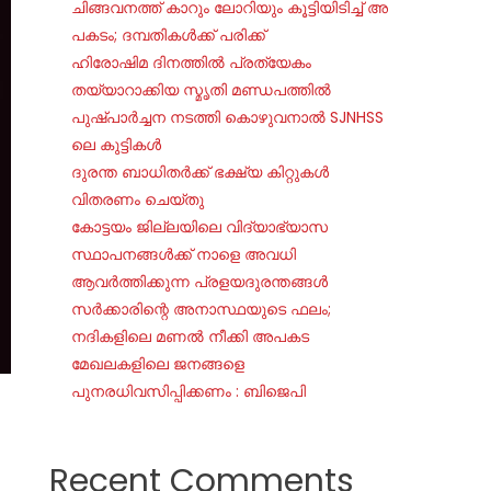
ചി​ങ്ങ​വ​ന​ത്ത് കാ​റും ലോ​റി​യും കൂ​ട്ടി​യി​ടി​ച്ച് അ​
പ​ക​ടം; ദ​മ്പ​തി​ക​ൾ​ക്ക് പ​രി​ക്ക്
ഹിരോഷിമ ദിനത്തിൽ പ്രത്യേകം
തയ്യാറാക്കിയ സ്മൃതി മണ്ഡപത്തിൽ
പുഷ്പാർച്ചന നടത്തി കൊഴുവനാൽ SJNHSS
ലെ കുട്ടികൾ
ദുരന്ത ബാധിതർക്ക് ഭക്ഷ്യ കിറ്റുകൾ
വിതരണം ചെയ്തു
കോട്ടയം ജില്ലയിലെ വിദ്യാഭ്യാസ
സ്ഥാപനങ്ങൾക്ക് നാളെ അവധി
ആവർത്തിക്കുന്ന പ്രളയദുരന്തങ്ങൾ
സർക്കാരിന്റെ അനാസ്ഥയുടെ ഫലം;
നദികളിലെ മണൽ നീക്കി അപകട
മേഖലകളിലെ ജനങ്ങളെ
പുനരധിവസിപ്പിക്കണം : ബിജെപി
Recent Comments