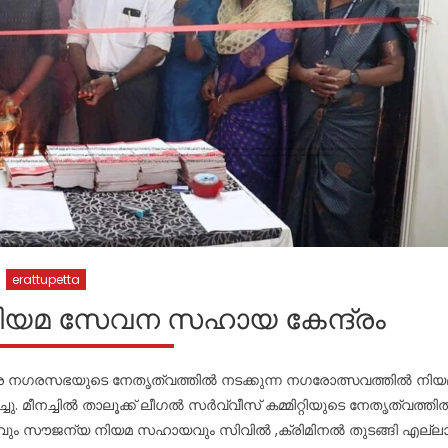
erattupetta
ിയമ സേവന സഹായ കേന്ദ്രം
വരെ നഗരസഭയുടെ നേതൃത്വത്തിൽ നടക്കുന്ന നഗരോത്സവത്തിൽ നിയ
. മീനച്ചിൽ താലൂക്ക് ലീഗൽ സർവ്വീസ് കമ്മിറ്റിയുടെ നേതൃത്വത്തി
ണവും സൗജന്യ നിയമ സഹായവും സിവിൽ ,ക്രിമിനൽ തുടങ്ങി എല്ല