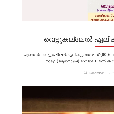
വെട്ടുകല്ലേൽ ഏലിക
പൂഞ്ഞാർ : വെട്ടുകല്ലേൽ ഏലിക്കുട്ടി തോമസ് (90 )ന
നാളെ (ബുധനാഴ്ച) രാവിലെ 8 മണിക്ക് വീ
Posted
December 31, 20
on