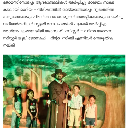
തോമസിനോടപ്പം ആദരാഞ്ജലികൾ അർപ്പിച്ചു. രാജ്യം സങ്കട
കടലായി മാറിയ – നിമിഷത്തിൽ രാജ്യത്തോടപ്പം ദു:ഖത്തിൽ
പങ്കുചേരുകയും പ്രാർത്ഥനാ മലരുകൾ അർപ്പിക്കുകയും ചെയ്തു.
വിദ്യാർത്ഥികൾ സ്മൃതി മണ്ഡപത്തിൽ പുക്കൾ അർപ്പിച്ചു.
അധ്യാപകരായ ജിജി ജോസഫ് . സിസ്റ്റർ – ഡിനാ തോമസ്
സിസ്റ്റർ ജൂലി ജോസഫ് – റിന്റാ-സിബി എന്നിവർ നേതൃത്വം
നല്കി.