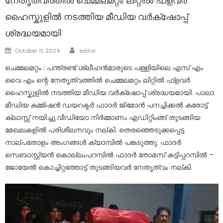
നേതൃത്വത്തിൽ ചെമ്മലമറ്റം ലിറ്റിൽ ഫ്ളവർ
ഹൈസ്കുളിൽ നടത്തിയ മീഡിയ വർക്‌ഷോപ്പ്
ശ്രദ്ധയമായി
Author
Posted
October 11, 2024
editor
on
ചെമ്മലമറ്റം : പന്ത്രണ്ട് ശ്ലീഹൻമാരുടെ പള്ളിയിലെ എസ് എം
വൈ എം ന്റെ നേതൃത്വത്തിൽ ചെമ്മലമറ്റം ലിറ്റിൽ ഫ്ളവർ
ഹൈസ്കുളിൽ നടത്തിയ മീഡിയ വർക്‌ഷോപ്പ് ശ്രദ്ധയമായി. പാലാ
മീഡിയ കമ്മിഷൻ ഡയറക്ടർ ഫാദർ ജിമോൻ പനച്ചിക്കൽ കരോട്ട്
ക്ലാസ്സ് നയിച്ചു.വീഡിയോ നിർമ്മാണം എഡിറ്റിംങ്ങ് തുടങ്ങിയ
മേഖലകളിൽ പരിശീലനവും നല്കി. തെരഞ്ഞെടുക്കപ്പെട്ട
നാല്‌പതോളം അംഗങ്ങൾ ക്യാമ്പിൽ പങ്കടുത്തു. ഫാദർ
സെബാസ്റ്റ്യൻ കൊല്ലംപറമ്പിൽ ഫാദർ തോമസ് കട്ടിപ്പറമ്പിൽ –
ജോയേൽ കൊച്ചിറ്റത്തോട്ട് തുടങ്ങിയവർ നേതൃത്വം നല്കി.