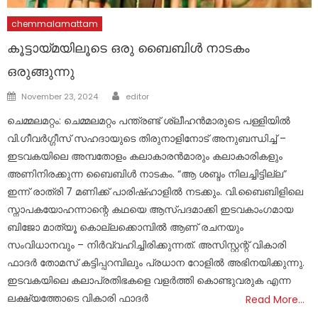
chemmalamattam
കൂട്ടായ്മയിലൂടെ ഒരു ബൈബിൾ നാടകം
ഒരുങ്ങുന്നു
Author
Posted
November 23, 2024
editor
on
ചെമ്മലമറ്റം: ചെമ്മലമറ്റം പന്ത്രണ്ട് ശ്ലീഹൻമാരുടെ പള്ളിയിൽ
വി.ഗീവർഗ്ഗീസ് സഹദായുടെ തിരുനാളിനോട് അനുബന്ധിച്ച് –
ഇടവകയിലെ അമ്പതോളം കലാകാരൻമാരും കലാകാരികളും
അണിനിരക്കുന്ന ബൈബിൾ നാടകം. “ആ ശബ്ദം നിലച്ചിട്ടില്ല”
ഇന്ന് രാത്രി 7 മണിക്ക് പാരിഷ്ഹാളിൽ നടക്കും. വി.ബൈബിളിലെ
സ്നാപകയോഹന്നാന്റെ കഥയെ ആസ്പദമാക്കി ഇടവകാംഗമായ
ബിജോ മാത്യൂ കൊല്ലക്കൊമ്പിൽ ആണ് രചനയും
സംവിധാനവും – നിർവ്വഹിച്ചിരിക്കുന്നത്. അസിസ്റ്റന്റ് വികാരി
ഫാദർ തോമസ് കട്ടിപ്പറമ്പിലും പ്രധാന റോളിൽ അഭിനയിക്കുന്നു.
ഇടവകയിലെ കലാപ്രതിഭകളെ വളർത്തി കൊണ്ടുവരുക എന്ന
ലക്ഷ്യത്തോടെ വികാരി ഫാദർ
Read More…