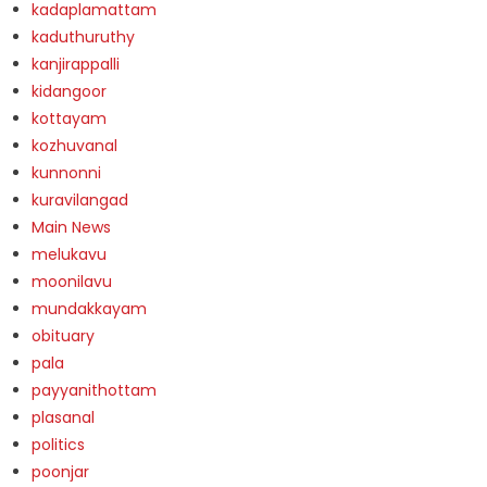
kadaplamattam
kaduthuruthy
kanjirappalli
kidangoor
kottayam
kozhuvanal
kunnonni
kuravilangad
Main News
melukavu
moonilavu
mundakkayam
obituary
pala
payyanithottam
plasanal
politics
poonjar