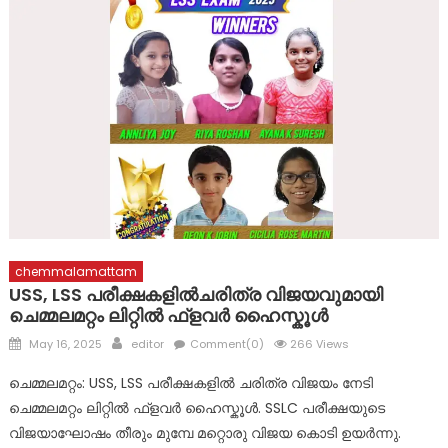
പ്രളയബാധിതർക്ക് സഹായ ഹസ്തവുമായി കോൺഗ്രസ്
കുന്നോന്നി വാർഡ് കമ്മറ്റി
ചോങ്കര ജോര്‍ജ് ചാക്കോ (അപ്പച്ചന്‍) നിര്യാതനായി
chemmalamattam
USS, LSS പരീക്ഷകളിൽചരിത്ര വിജയവുമായി
ചെമ്മലമറ്റം ലിറ്റിൽ ഫ്ളവർ ഹൈസ്കൂൾ
Posted
Author
May 16, 2025
editor
Comment(0)
266 Views
on
ചെമ്മലമറ്റം: USS, LSS പരീക്ഷകളിൽ ചരിത്ര വിജയം നേടി
ചെമ്മലമറ്റം ലിറ്റിൽ ഫ്ളവർ ഹൈസ്കൂൾ. SSLC പരീക്ഷയുടെ
വിജയാഘോഷം തീരും മുമ്പേ മറ്റൊരു വിജയ കൊടി ഉയർന്നു.