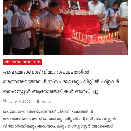
chemmalamattam
അഹമ്മദാബാദ് വിമാനാപകടത്തിൽ
മരണഅടഞ്ഞവർക്ക് ചെമ്മലമറ്റം ലിറ്റിൽ ഫ്ളവർ
ഹൈസ്കൂൾ ആദരാഞ്ജലികൾ അർപ്പിച്ചു
Author
Posted
June 14, 2025
editor
on
ചെമ്മലമറ്റം: അഹമ്മദാബാദ് വിമാനാപകടത്തിൽ
മരണഅടഞ്ഞവർക്ക് ചെമ്മലമറ്റം ലിറ്റിൽ ഫ്ളവർ ഹൈസ്കൂൾ
വിദ്യാർത്ഥികളും അധ്യാപകരും ഹെഡ്മാസ്റ്റർ ജോബൈറ്റ്