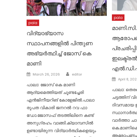
pala
pala
മാണി.സി.
വിദ്യാഭ്യാസ
ആരോപണ
സ്ഥാപനങ്ങളിൽ പിന്തുണ
പ്രചരിപ്
അഭ്യർത്ഥിച്ച് ജോസ് കെ
ഇലക്ട്ര
മാണി
എൽ.ഡി.
Author
Posted
March 26, 2026
editor
Posted
April 8, 20
on
പാലാ: ജോസ് കെ മാണി
on
പാലാ: തെരഞ്
ആദ്യമെത്തിയത് ചൂണ്ടച്ചേരി
ചട്ടത്തിന് വ
എൻജിനീയറിങ് കോളേജിൽ.പാലാ
ദിവസമായ ഇന
രൂപത വികാരി ജനറൽ റവ ഫാ
സ്ഥാനാർത്ഥ
ഡോ.ജോസഫ് തടത്തിലിനെ കണ്ട്
വാർത്താ ച
അനുഗ്രഹം വാങ്ങി.ക്യാമ്പസിൽ
കെ.മാണിക്
ഉണ്ടായിരുന്ന വിദ്യാർത്ഥികളെയും
ആരോപണംകെട്ടി