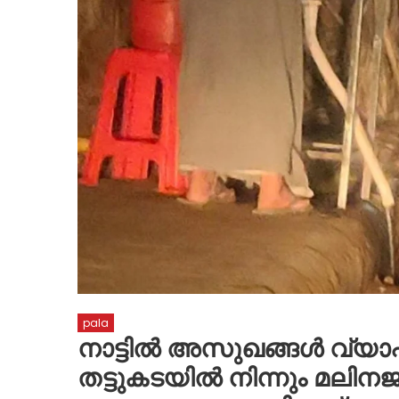
pala
നാട്ടിൽ അസുഖങ്ങൾ വ്യാ
തട്ടുകടയിൽ നിന്നും മല