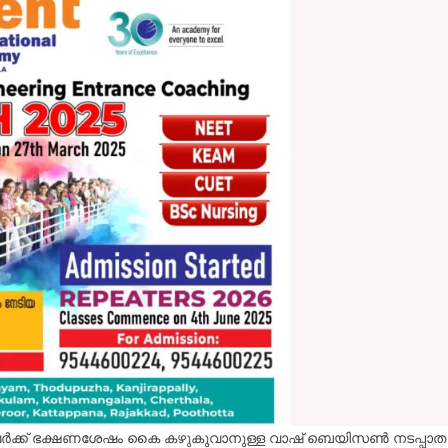
ന്നവർക്ക് ഭക്ഷണശേഷം കൈ കഴുകുവാനുള്ള വാഷ് ബെയിസൺ നടപ്പാത