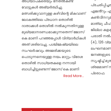
അധ്യാപകരെയും നേരിൽകണ്ട്
പ്രചരിപ്പി
വോട്ടുകൾ അഭ്യർത്ഥിച്ചു.
ഏജൻ്റും എ
മത്സരിക്കുവാനുള്ള കഴിവിന്റെ മികവാണ്
കൺവീനറുമാ
ലോകത്തിലെ പ്രധാന തൊഴിൽ
മാത്യു ചീഫ
ദാതാക്കൾ തൊഴിൽ നൽകുന്നതിനുള്ള
ജില്ലാ കളക്
മുഖ്യമാനദണ്ഡമാക്കുന്നതെന്ന് ജോസ്
പരാതി നൽകി
കെ മാണി പറഞ്ഞപ്പോൾ വിദ്യാർഥികൾ
(4), 126 വ
അത് ശരിവെച്ചു. പശ്ചിമേഷ്യയിലെ
ലംഘനമാണ് ന
സംഘർഷവും അമേരിക്കയുടെ
ജനങ്ങളുടെ 
പൊടുന്നനെയുള്ള നയം മാറ്റും വിദേശ
സൃഷ്ടിച്ച് മ
തൊഴിൽ സാധ്യതകളെ നന്നായി
ശ്രമമാണ് നട
ബാധിച്ചിട്ടുണ്ടെന്ന് ജോസ് കെ മാണി
പ്രൊഫ.
Read More…