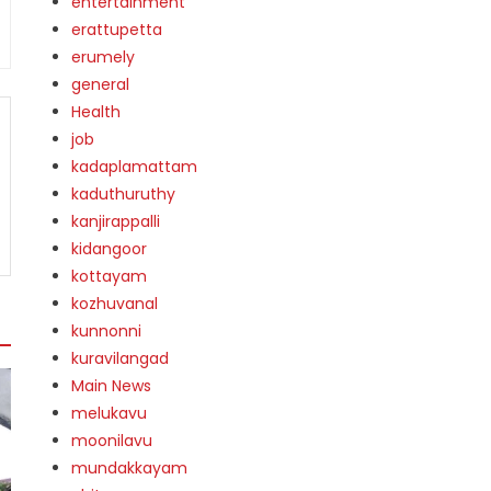
entertainment
erattupetta
erumely
general
Health
job
kadaplamattam
kaduthuruthy
kanjirappalli
kidangoor
kottayam
kozhuvanal
kunnonni
kuravilangad
Main News
melukavu
moonilavu
mundakkayam