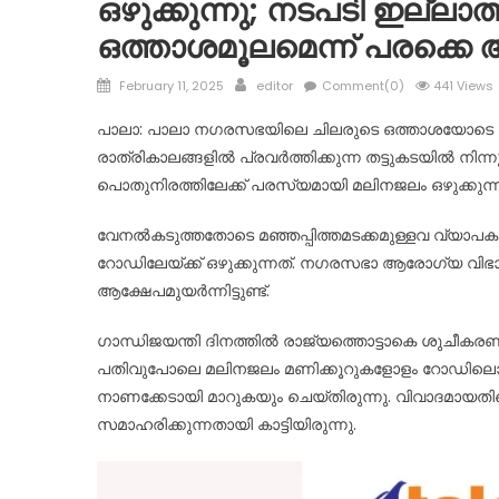
ഒഴുക്കുന്നു; നടപടി ഇല്
ഒത്താശമൂലമെന്ന് പരക്കെ
Posted
Author
February 11, 2025
editor
Comment(0)
441 Views
on
പാലാ: പാലാ നഗരസഭയിലെ ചിലരുടെ ഒത്താശയോടെ ക
രാത്രികാലങ്ങളിൽ പ്രവർത്തിക്കുന്ന തട്ടുകടയിൽ നിന്
പൊതുനിരത്തിലേക്ക് പരസ്യമായി മലിനജലം ഒഴുക്കുന്ന
വേനൽകടുത്തതോടെ മഞ്ഞപ്പിത്തമടക്കമുള്ളവ വ്യാ
റോഡിലേയ്ക്ക് ഒഴുക്കുന്നത്. നഗരസഭാ ആരോഗ്യ വി
ആക്ഷേപമുയർന്നിട്ടുണ്ട്.
ഗാന്ധിജയന്തി ദിനത്തിൽ രാജ്യത്തൊട്ടാകെ ശുചീകര
പതിവുപോലെ മലിനജലം മണിക്കൂറുകളോളം റോഡിലൊഴുക
നാണക്കേടായി മാറുകയും ചെയ്തിരുന്നു. വിവാദമായത
സമാഹരിക്കുന്നതായി കാട്ടിയിരുന്നു.