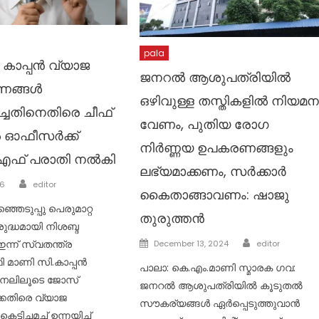
pala
 കാപ്പൻ വ്യാജ
ജനറൽ ആശുപത്രിയിൽ
ങ്ങൾ
ഒഴിവുള്ള തസ്തികളിൽ നിയമന
പിച്ചതിനെതിരെ ചീഫ്
വേണം, പുതിയ രോഗ
ൽ ഓഫീസർക്ക്
നിർണ്ണയ ഉപകരണങ്ങളും
എഫ് പരാതി നൽകി
ലഭ്യമാക്കണം, സർക്കാർ
Author
26
editor
കൈതാങ്ങാവണം: ഷാജു
ഞെടുപ്പു പെരുമാറ്റ
തുരുത്തൻ
ിരുദ്ധമായി നിശബ്ദ
Author
Posted
്ന് സ്വതന്ത്ര
December 13, 2024
editor
on
ി മാണി സി.കാപ്പൻ
പാലാ: കെ.എം.മാണി സ്മാരക ഗവ:
ാനലിലൂടെ ജോസ്
ജനറൽ ആശുപത്രിയിൽ കൂടുതൽ
കെതിരെ വ്യാജ
സൗകര്യങ്ങൾ ഏർപ്പെടുത്തുവാൻ
ച്ചമച്ച് ഉന്നയിച്ച്