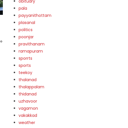
obituary
pala
payyanithottam
plasanal
politics
poonjar
ം
pravithanam
ramapuram
sporrts
sports
teekoy
thalanad
thalappalam
thidanad
uzhavoor
vagamon
vakakkad
weather