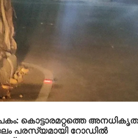
പകം: കൊട്ടാരമറ്റത്തെ അനധികൃ
ിനജലം പരസ്യമായി റോഡിൽ