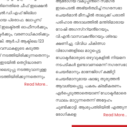
ആരോഗ്യ വകുപ്പിൻ്റെ സമഗ്ര
ച്ചതിനെതിരെ ചീഫ് ഇലക്ഷൻ
ഇടപെടൽ അഭ്യർത്ഥിച്ച് നഗരസഭാ
ൽ.ഡി.എഫ് ജില്ലാ
ചെയർമാൻ മീനച്ചിൽ താലൂക്ക് പരാതി
യ പ്രൊഫ. ലോപ്പസ്
പരിഹാര അദാലത്തിൽ മന്ത്രിമാരായ
് ഇലക്ട്രൽ ഓഫീസർക്കും,
റോഷി അഗസ്ററ്യൻ്റെയും,
ടർക്കും, വരണാധികാരിക്കും
വി.എൻ.വാസവകൻ്റെയും ശ്രദ്ധ
. ആർ.പി ആക്ടിലെ 123
ക്ഷണിച്ചു. വിവിധ ചികിത്സാ
്യവസ്ഥകളുടെ കടുത്ത
വിഭാഗങ്ങളിലെ മാറ്റപ്പെട്ട
ടത്തിയിരിക്കുന്നതെന്നും
ഡോക്ടർമാരുടെ ഒഴുവുകളിൽ നിയമന
ഇടയിൽ തെറ്റിദ്ധാരണ
നടപടികൾ ഉണ്ടാവണമെന്ന് നഗരസഭ
ുതലെടുപ്പു നടത്തുവാനുള്ള
ചെയർമാനും മാനേജിoഗ് കമ്മിറ്റി
ത്തിയിരിക്കുന്നതെന്നും
ചെയർമാനുമായ ഷാജു തുരുത്തൻ
Read More…
ആവശ്യപ്പെട്ടു. പകരം ക്രമീകരണം
ഏർപ്പെടുത്താതെയാണ് ഡോക്ടർമാരെ
സ്ഥലം മാറ്റുന്നതെന്ന് അദ്ദേഹം
ചൂണ്ടിക്കാട്ടി. ആശുപത്രിയിൽ എത്തുന്
രോഗികളെ
Read More…