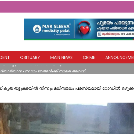
പുകളിൽ ആരോഗ്യ സേവനങ്ങളുമായി മാർ സ്ലീവാ മെഡിസിറ്റി
DENT
OBITUARY
MAIN NEWS
CRIME
ANNOUNCEME
്ഷ്യ കിറ്റുകൾ വിതരണം ചെയ്തു
വിദ്യാഭ്യാസ സ്ഥാപനങ്ങൾക്ക് നാളെ അവധി
ളയദുരന്തങ്ങൾ സർക്കാരിന്റെ അനാസ്ഥയുടെ ഫലം; നദികളിലെ മണ
: ബിജെപി
ധികൃത തട്ടുകടയിൽ നിന്നും മലിനജലം പരസ്യമായി റോഡിൽ ഒഴുക്ക
‌ പോസ്റ്റിന്റെ ചുവട് ഇളകിയ നിലയിൽ
പുകളിൽ ആരോഗ്യ സേവനങ്ങളുമായി മാർ സ്ലീവാ മെഡിസിറ്റി
്ഷ്യ കിറ്റുകൾ വിതരണം ചെയ്തു