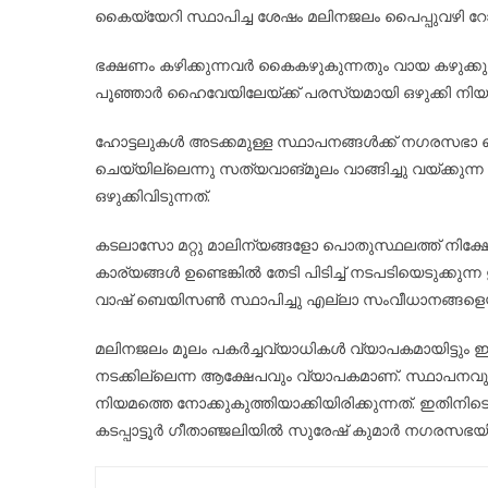
കൈയ്യേറി സ്ഥാപിച്ച ശേഷം മലിനജലം പൈപ്പുവഴി റോഡി
ഭക്ഷണം കഴിക്കുന്നവർ കൈകഴുകുന്നതും വായ കഴുക്കുന്ന
പൂഞ്ഞാർ ഹൈവേയിലേയ്ക്ക് പരസ്യമായി ഒഴുക്കി നിയമ
ഹോട്ടലുകൾ അടക്കമുള്ള സ്ഥാപനങ്ങൾക്ക് നഗരസ
ചെയ്യില്ലെന്നു സത്യവാങ്മൂലം വാങ്ങിച്ചു വയ്ക്കുന
ഒഴുക്കിവിടുന്നത്.
കടലാസോ മറ്റു മാലിന്യങ്ങളോ പൊതുസ്ഥലത്ത് നിക്ഷേ
കാര്യങ്ങൾ ഉണ്ടെങ്കിൽ തേടി പിടിച്ച് നടപടിയെടുക്കുന
വാഷ് ബെയിസൺ സ്ഥാപിച്ചു എല്ലാ സംവീധാനങ്ങളെയും 
മലിനജലം മൂലം പകർച്ചവ്യാധികൾ വ്യാപകമായിട്ടും 
നടക്കില്ലെന്ന ആക്ഷേപവും വ്യാപകമാണ്. സ്ഥാപനവ
നിയമത്തെ നോക്കുകുത്തിയാക്കിയിരിക്കുന്നത്. ഇതി
കടപ്പാട്ടൂർ ഗീതാഞ്ജലിയിൽ സുരേഷ് കുമാർ നഗരസഭ