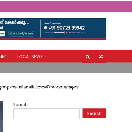
NNT
LOCAL NEWS
ൽ നീക്കി അപകട മേഖലകളിലെ ജനങ്ങളെ
ുന്നു; നടപടി ഇല്ലാത്തത് നഗരസഭയുടെ
Search
Search