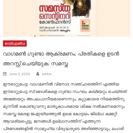
erattupetta
വാഗമൺ ഗുണ്ടാ ആക്രമണം; പ്രതികളെ ഉടൻ
അറസ്റ്റ് ചെയ്യുക: സമസ്ത
Author
Posted
June 3, 2026
editor
on
ഈരാറ്റുപേട്ട: വാഗമണിൽ വിനോദ സഞ്ചാരത്തിന് എത്തിയ
ഈരാറ്റുപേട്ട സ്വദേശികളെ ഗുണ്ടാ സംഘം കയ്യേറ്റം ചെയ്തത്
അങ്ങേയറ്റം അപലപാനീയമാണെന്നും, കുറ്റക്കാരെ നിയമത്തിനു
മുന്നിൽ കൊണ്ടുവന്നു മാതൃകാപരമായ ശിക്ഷ നൽകണമെന്നും
സമസ്ത കേരള ജംഇയ്യത്തുൽ ഉലമ കോട്ടയം ജില്ലാ കമ്മറ്റി
ആവശ്യപ്പെട്ടു. ജനങ്ങൾ ഉല്ലാസത്തിന് എത്തുന്ന
പ്രദേശങ്ങളിൽ സാമൂഹ്യ വിരുദ്ധരുടെ അഴിഞ്ഞാട്ടവും, ലഹരി