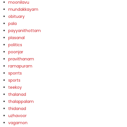
moonilavu
mundakkayam
obituary
pala
payyanithottam
plasanal
politics
poonjar
pravithanam
ramapuram
sporrts
sports
teekoy
thalanad
thalappalam
thidanad
uzhavoor
vagamon