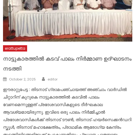
erattupetta
നാട്ടുകാരത്തിൽ കടവ് പാലം നിർമ്മാണ ഉദ്ഘാടനം
നടത്തി
Author
Posted
October 2, 2025
editor
on
ഈരാറ്റുപേട്ട : തിടനാട് ഗ്രാമപഞ്ചായത്ത് അഞ്ചാം വാർഡിൽ
ചിറ്റാറിന് കുറുകെ നാട്ടുകാരത്തിൽ കടവിൽ പാലം
വേണമെന്നുള്ളത് പ്രദേശവാസികളുടെ ദീർഘകാല
ആവശ്യമായിരുന്നു. ഇവിടെ ഒരു പാലം നിർമ്മിച്ചാൽ
പ്രദേശവാസികൾക്ക് തിടനാട് ടൗൺ, തിടനാട് ഹയർസെക്കൻഡറി
സ്കൂൾ, തിടനാട് മഹാക്ഷേത്രം, പ്രാഥമിക ആരോഗ്യ കേന്ദ്രം
തുടങ്ങിയിടങ്ങളിലേക്ക് പോകുന്നതിനും പ്രധാന പാതയായ