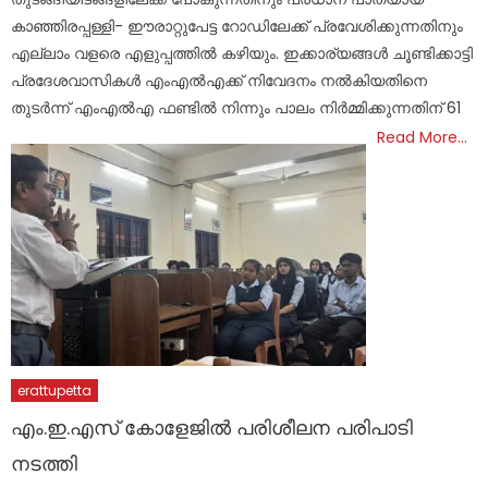
കാഞ്ഞിരപ്പള്ളി- ഈരാറ്റുപേട്ട റോഡിലേക്ക് പ്രവേശിക്കുന്നതിനും
എല്ലാം വളരെ എളുപ്പത്തിൽ കഴിയും. ഇക്കാര്യങ്ങൾ ചൂണ്ടിക്കാട്ടി
പ്രദേശവാസികൾ എംഎൽഎക്ക് നിവേദനം നൽകിയതിനെ
തുടർന്ന് എംഎൽഎ ഫണ്ടിൽ നിന്നും പാലം നിർമ്മിക്കുന്നതിന് 61
Read More…
erattupetta
എം.ഇ.എസ് കോളേജിൽ പരിശീലന പരിപാടി
നടത്തി