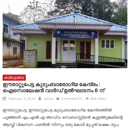
സാമ്പത്തിക സഹായ പാക്കേജ് സർക്കാർ തയ്യാറാക്കണം:
സി.പി. അബ്ദുലത്തീഫ്
കോട്ടയം ജില്ലയിലെ വിദ്യാഭ്യാസ സ്ഥാപനങ്ങൾക്ക് നാളെ
അവധി
erattupetta
ഈരാറ്റുപേട്ട കുടുംബാരോഗ്യ കേന്ദ്രം :
ഐസൊലേഷൻ വാർഡ് ഉൽഘാടനം 6 ന്
Posted
Author
February 3, 2024
editor
Comment(0)
456 Views
on
ഈരാറ്റുപേട്ട: ഈരാറ്റുപേട്ട കുടുംബാരോഗ്യ കേന്ദ്രത്തിൽ
പൂഞ്ഞാർ എം.എൽ.എ അഡ്വ. സെബാസ്റ്റ്യൻ കുളത്തുങ്കലിന്റെ
ആസ്തി വികസന ഫണ്ടിൽ നിന്നും ഒരു കോടി മുപ്പത് ലക്ഷം രൂപ