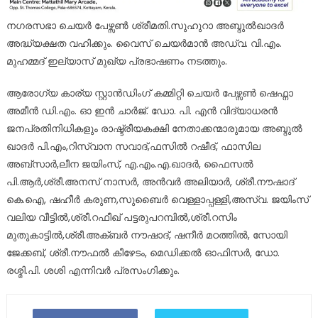
നഗരസഭാ ചെയർ പേഴ്സൺ ശ്രീമതി.സുഹുറാ അബ്ദുൽഖാദർ
അദ്ധ്യക്ഷത വഹിക്കും. വൈസ് ചെയർമാൻ അഡ്വ. വി.എം.
മുഹമ്മദ് ഇല്യാസ് മുഖ്യ പ്രഭാഷണം നടത്തും.
ആരോഗ്യ കാര്യ സ്റ്റാൻഡിംഗ് കമ്മിറ്റി ചെയർ പേഴ്സൺ ഷെഫ്നാ
അമീൻ ഡി.എം. ഓ ഇൻ ചാർജ്. ഡോ. പി. എൻ വിദ്യാധരൻ
ജനപ്രതിനിധികളും രാഷ്ട്രീയകക്ഷി നേതാക്കന്മാരുമായ അബ്ദുൽ
ഖാദർ പി.എം,റിസ്വാന സവാദ്,ഫസിൽ റഷീദ്, ഫാസില
അബ്സാർ,ലീന ജയിംസ്, എ.എം.എ.ഖാദർ, ഫൈസൽ
പി.ആർ,ശ്രീ.അനസ് നാസർ, അൻവർ അലിയാർ, ശ്രീ.നൗഷാദ്
കെ.ഐ, ഷഹീർ കരുണ,സുബൈർ വെള്ളാപ്പള്ളി,അസ്വ. ജയിംസ്
വലിയ വീട്ടിൽ,ശ്രീ.റഫീഖ് പട്ടരുപറമ്പിൽ,ശ്രീ.റസിം
മുതുകാട്ടിൽ,ശ്രീ.അക്ബർ നൗഷാദ്, ഷനീർ മഠത്തിൽ, സോയി
ജേക്കബ്, ശ്രീ.നൗഫൽ കീഴേടം, മെഡിക്കൽ ഓഫിസർ, ഡോ.
രശ്മി.പി. ശശി എന്നിവർ പ്രസംഗിക്കും.