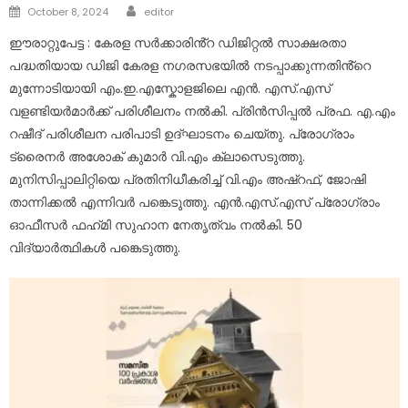
Author
Posted
October 8, 2024
editor
on
ഈരാറ്റുപേട്ട : കേരള സർക്കാരിൻ്റ ഡിജിറ്റൽ സാക്ഷരതാ
പദ്ധതിയായ ഡിജി കേരള നഗരസഭയിൽ നടപ്പാക്കുന്നതിൻ്റെ
മുന്നോടിയായി എം.ഇ.എസ്കോളജിലെ എൻ. എസ്.എസ്
വളണ്ടിയർമാർക്ക് പരിശീലനം നൽകി. പ്രിൻസിപ്പൽ പ്രഫ. എ.എം
റഷീദ് പരിശീലന പരിപാടി ഉദ്ഘാടനം ചെയ്തു. പ്രോഗ്രാം
ട്രൈനർ അശോക് കുമാർ വി.എം ക്ലാസെടുത്തു.
മുനിസിപ്പാലിറ്റിയെ പ്രതിനിധീകരിച്ച് വി.എം അഷ്റഫ്, ജോഷി
താന്നിക്കൽ എന്നിവർ പങ്കെടുത്തു. എൻ.എസ്.എസ് പ്രോഗ്രാം
ഓഫീസർ ഫഹ്‌മി സുഹാന നേതൃത്വം നൽകി. 50
വിദ്യാർത്ഥികൾ പങ്കെടുത്തു.