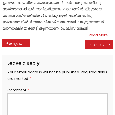
ഉപയോഗവും വ്യാപകമാവുകയാണ്. സർക്കാരും പോലീസും
സത്വരനടപടികൾ സ്വീകരിക്കണം. വാഗമണിൽ ക്രൂരമായ
മർദ്ദനമാണ് അക്രമികൾ അഴിച്ചുവിട്ടത്. അക്രമത്തിനു
ഇരയായവരിൽ ഭിന്നശേഷിക്കാരിയായ ബാലികയുമുണ്ടെന്നത്
മനസാക്ഷിയെ ഞെട്ടിക്കുന്നതാണ്. പോലീസ് നടപടി
Read More…
Post
കരുണയുടെ വെളിച്ചം സമൂഹത്തിൽ പ്രകാശിപ്പിക്കണം: മാർ ജോസഫ് കൊല്ലംപറമ്പിൽ
പാലാ വലിയ പാലത്തില്‍ നിന്നും മീനച്ചിലാറ്റില്‍ ചാടിയ വൃദ്ധന്‍ മരിച്ചു Video
navigation
Leave a Reply
Your email address will not be published.
Required fields
are marked
*
Comment
*