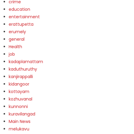
crime
education
entertainment
erattupetta
erumely
general
Health
job
kadaplamattam
kaduthuruthy
kanjirappalli
kidangoor
kottayam
kozhuvanal
kunnonni
kuravilangad
Main News
melukavu