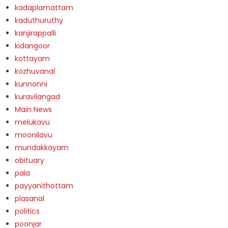
kadaplamattam
kaduthuruthy
kanjirappalli
kidangoor
kottayam
kozhuvanal
kunnonni
kuravilangad
Main News
melukavu
moonilavu
mundakkayam
obituary
pala
payyanithottam
plasanal
politics
poonjar