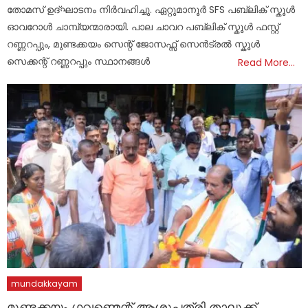
തോമസ് ഉദ്ഘാടനം നിർവഹിച്ചു. ഏറ്റുമാനൂർ SFS പബ്ലിക് സ്കൂൾ
ഓവറോൾ ചാമ്പ്യന്മാരായി. പാല ചാവറ പബ്ലിക് സ്കൂൾ ഫസ്റ്റ്
റണ്ണറപ്പും, മുണ്ടക്കയം സെന്റ് ജോസഫ്സ് സെൻട്രൽ സ്കൂൾ
സെക്കന്റ് റണ്ണറപ്പും സ്ഥാനങ്ങൾ
Read More…
mundakkayam
മുണ്ടക്കയം ഗവണ്മെന്റ് ആശുപത്രി താലൂക്ക്