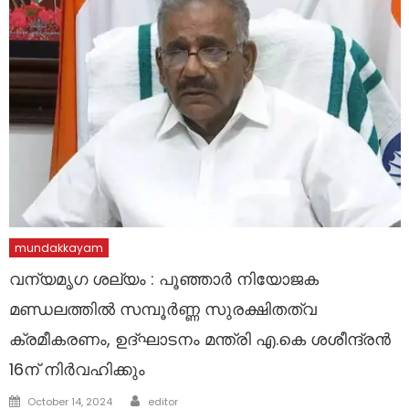
mundakkayam
വന്യമൃഗ ശല്യം : പൂഞ്ഞാർ നിയോജക
മണ്ഡലത്തിൽ സമ്പൂർണ്ണ സുരക്ഷിതത്വ
ക്രമീകരണം, ഉദ്ഘാടനം മന്ത്രി എ.കെ ശശീന്ദ്രൻ
16ന് നിർവഹിക്കും
Author
Posted
October 14, 2024
editor