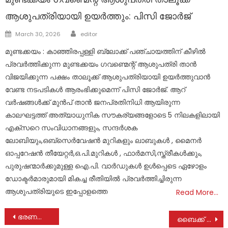
ആശുപത്രിയായി ഉയർത്തും: പിസി ജോർജ്
Author
Posted
March 30, 2026
editor
on
മുണ്ടക്കയം : കാഞ്ഞിരപ്പള്ളി ബ്ലോക്ക് പഞ്ചായത്തിന് കീഴിൽ
പ്രവർത്തിക്കുന്ന മുണ്ടക്കയം ഗവണ്മെന്റ് ആശുപത്രി താൻ
വിജയിക്കുന്ന പക്ഷം താലൂക്ക് ആശുപത്രിയായി ഉയർത്തുവാൻ
വേണ്ട നടപടികൾ ആരംഭിക്കുമെന്ന് പിസി ജോർജ്. ആറ്
വർഷങ്ങൾക്ക് മുൻപ് താൻ ജനപ്രതിനിധി ആയിരുന്ന
കാലഘട്ടത്ത് അത്യാധുനിക സൗകര്യങ്ങളോടെ 5 നിലകളിലായി
എക്സറെ സംവിധാനങ്ങളും, സന്ദർശക
ലോബിയും,ഒബ്സെർവേഷൻ മുറികളും ലാബുകൾ , മൈനർ
ഓപ്പറേഷൻ തീയേറ്റർ,ഒ.പി.മുറികൾ , ഫാർമസി,സ്ത്രീകൾക്കും,
പുരുഷന്മാർക്കുമുള്ള ഐ.പി. വാർഡുകൾ ഉൾപ്പെടെ ഏഴോളം
ഡോക്ടർമാരുമായി മികച്ച രീതിയിൽ പ്രവർത്തിച്ചിരുന്ന
ആശുപത്രിയുടെ ഇപ്പോളത്തെ
Read More…
Post
ഭരണങ്ങാനത്ത് ഫ്ലാറ്റിനു മുകളിൽ നിന്ന് വീണ് യുവാവ് മരിച്ചു
ബൈക്ക് നിയന്ത്രണം വിട്ട് മറിഞ്ഞ് 2 പേർക്ക് പരുക്ക്