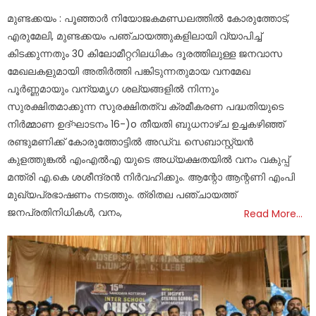
on
മുണ്ടക്കയം : പൂഞ്ഞാർ നിയോജകമണ്ഡലത്തിൽ കോരുത്തോട്,
എരുമേലി, മുണ്ടക്കയം പഞ്ചായത്തുകളിലായി വ്യാപിച്ച്
കിടക്കുന്നതും 30 കിലോമീറ്ററിലധികം ദൂരത്തിലുള്ള ജനവാസ
മേഖലകളുമായി അതിർത്തി പങ്കിടുന്നതുമായ വനമേഖ
പൂർണ്ണമായും വന്യമൃഗ ശല്യങ്ങളിൽ നിന്നും
സുരക്ഷിതമാക്കുന്ന സുരക്ഷിതത്വ ക്രമീകരണ പദ്ധതിയുടെ
നിർമ്മാണ ഉദ്ഘാടനം 16-)o തീയതി ബുധനാഴ്ച ഉച്ചകഴിഞ്ഞ്
രണ്ടുമണിക്ക് കോരുത്തോട്ടിൽ അഡ്വ. സെബാസ്റ്റ്യൻ
കുളത്തുങ്കൽ എംഎൽഎ യുടെ അധ്യക്ഷതയിൽ വനം വകുപ്പ്
മന്ത്രി എ.കെ ശശീന്ദ്രൻ നിർവഹിക്കും. ആന്റോ ആന്റണി എംപി
മുഖ്യപ്രഭാഷണം നടത്തും. ത്രിതല പഞ്ചായത്ത്
ജനപ്രതിനിധികൾ, വനം,
Read More…