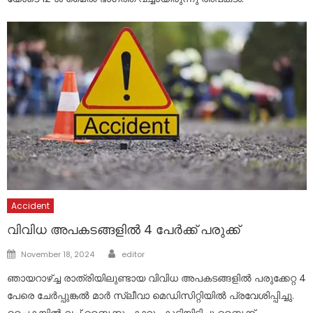
Accident
വിവിധ അപകടങ്ങളിൽ 4 പേർക്ക് പരുക്ക്
Author
Posted
November 18, 2024
editor
on
ഞായറാഴ്ച്ച രാത്രിയിലുണ്ടായ വിവിധ അപകടങ്ങളിൽ പരുക്കേറ്റ 4
പേരെ ചേർപ്പുങ്കൽ മാർ സ്ലീവാ മെഡിസിറ്റിയിൽ പ്രവേശിപ്പിച്ചു.
പൈകയിൽ വച്ച് ബൈക്കും കാറും കൂട്ടിയിടിച്ചു ബൈക്ക്