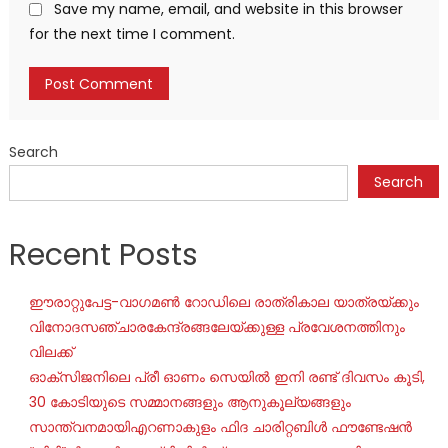
Save my name, email, and website in this browser
for the next time I comment.
Search
Search
Recent Posts
ഈരാറ്റുപേട്ട-വാഗമൺ റോഡിലെ രാത്രികാല യാത്രയ്ക്കും
വിനോദസഞ്ചാരകേന്ദ്രങ്ങലേയ്ക്കുള്ള പ്രവേശനത്തിനും
വിലക്ക്
ഓക്‌സിജനിലെ പ്രീ ഓണം സെയില്‍ ഇനി രണ്ട് ദിവസം കൂടി,
30 കോടിയുടെ സമ്മാനങ്ങളും ആനുകൂല്യങ്ങളും
സാന്ത്വനമായിഎറണാകുളം ഫിദ ചാരിറ്റബിൾ ഫൗണ്ടേഷൻ