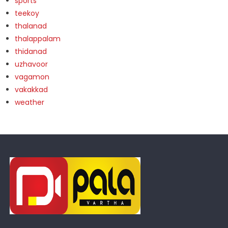
sports
teekoy
thalanad
thalappalam
thidanad
uzhavoor
vagamon
vakakkad
weather