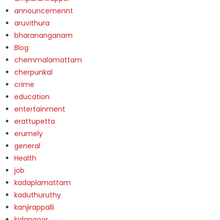
announcemennt
aruvithura
bharananganam
Blog
chemmalamattam
cherpunkal
crime
education
entertainment
erattupetta
erumely
general
Health
job
kadaplamattam
kaduthuruthy
kanjirappalli
kidangoor