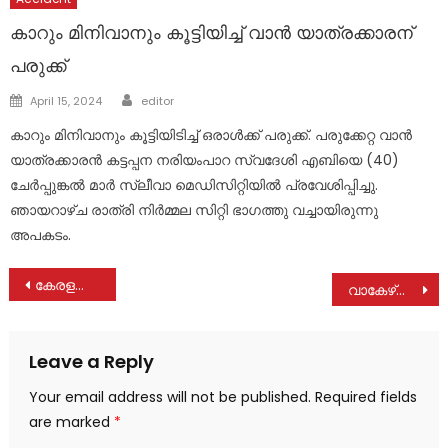
കാറും മിനിവാനും കൂട്ടിയിച്ച് വാൻ യാത്രക്കാരന്
പരുക്ക്
Author
Posted
April 15, 2024
editor
on
കാറും മിനിവാനും കൂട്ടിയിടിച്ച് ഒരാൾക്ക് പരുക്ക്. പരുക്കേറ്റ വാൻ
യാത്രക്കാരൻ കട്ടപ്പന നരിയംപാറ സ്വദേശി എബിയെ (40)
ചേർപ്പുങ്കൽ മാർ സ്ലീവാ മെഡിസിറ്റിയിൽ പ്രവേശിപ്പിച്ചു.
ഞായറാഴ്ച രാത്രി നിർമ്മല സിറ്റി ഭാഗത്തു വച്ചായിരുന്നു
അപകടം.
Post
കേരളത്തിൽ താമര വിരിഞ്ഞു ; തൃശൂർ എടുത്ത് സുരേഷ് ഗോപി
വാകേഴ്‌സ് ക്ലബ്ബ് പഠനോപകരണങ്ങൾ വിതരണം ചെയ്തു
navigation
Leave a Reply
Your email address will not be published.
Required fields
are marked
*