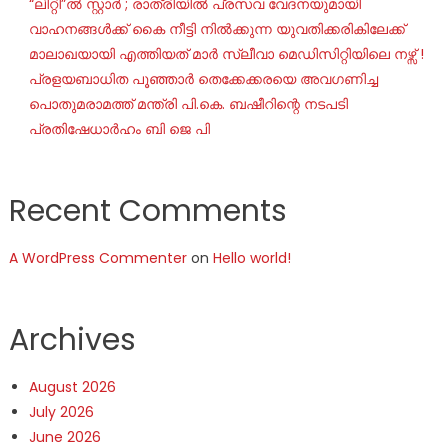
“ലിറ്റി”ൽ സ്റ്റാർ ; രാത്രിയിൽ പ്രസവ വേദനയുമായി
വാഹനങ്ങൾക്ക് കൈ നീട്ടി നിൽക്കുന്ന യുവതിക്കരികിലേക്ക്
മാലാഖയായി എത്തിയത് മാർ സ്ലീവാ മെഡിസിറ്റിയിലെ നഴ്സ് !
പ്രളയബാധിത പൂഞ്ഞാർ തെക്കേക്കരയെ അവഗണിച്ച
പൊതുമരാമത്ത് മന്ത്രി പി.കെ. ബഷീറിന്റെ നടപടി
പ്രതിഷേധാർഹം ബി ജെ പി
Recent Comments
A WordPress Commenter
on
Hello world!
Archives
August 2026
July 2026
June 2026