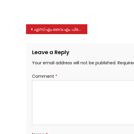
Post
എസ്.എം.വൈ.എം പ്രവിത്താനം യൂണിറ്റിന്റെ ആഭിമുഖ്യത്തില്‍ ഓണാഘോഷം “തരംഗം” നടത്തപ്പെട്ടു
navigation
Leave a Reply
Your email address will not be published.
Require
Comment
*