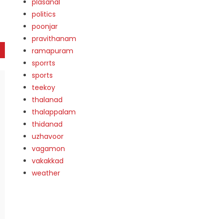
plasanal
politics
poonjar
pravithanam
ramapuram
sporrts
sports
teekoy
thalanad
thalappalam
thidanad
uzhavoor
vagamon
vakakkad
weather