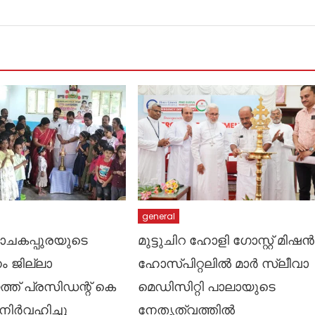
general
ാചകപ്പുരയുടെ
മുട്ടുചിറ ഹോളി ​ഗോസ്റ്റ് മിഷൻ
ം ജില്ലാ
ഹോസ്പിറ്റലിൽ മാർ സ്ലീവാ
ത് പ്രസിഡന്റ്‌ കെ
മെഡിസിറ്റി പാലായുടെ
 നിർവഹിച്ചു
നേതൃത്വത്തിൽ