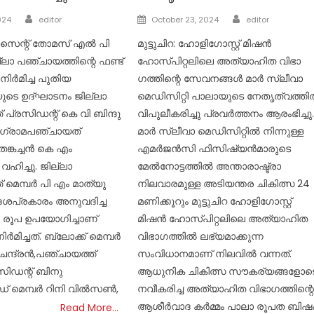
Author
Author
Posted
024
editor
October 23, 2024
editor
on
: സെന്റ് തോമസ് എൽ പി
മുട്ടുചിറ: ഹോളി​ഗോസ്റ്റ് മിഷൻ
്ലാ പഞ്ചായത്തിന്റെ ഫണ്ട്‌
ഹോസ്പിറ്റലിലെ അത്യാഹിത വിഭാ​
നിർമിച്ച പുതിയ
ഗത്തിന്റെ സേവനങ്ങൾ മാർ സ്ലീവാ
ടെ ഉദ്ഘാടനം ജില്ലാ
മെഡിസിറ്റി പാലായുടെ നേതൃത്വത്ത
പ്രസിഡന്റ്‌ കെ വി ബിന്ദു
വിപുലീകരിച്ചു പ്രവർത്തനം ആരംഭിച്ചു
. ഗ്രാമപഞ്ചായത്
മാർ സ്ലീവാ മെഡിസിറ്റിൽ നിന്നുള്ള
 തങ്കച്ചൻ കെ എം
എമർജൻസി ഫിസിഷ്യൻമാരുടെ
ഹിച്ചു. ജില്ലാ
മേൽനോട്ടത്തിൽ അന്താരാഷ്ട്രാ
 മെമ്പർ പി എം മാത്യു
നിലവാരമുള്ള അടിയന്തര ചികിത്സ 24
ദേശപ്രകാരം അനുവദിച്ച
മണിക്കൂറും മുട്ടുചിറ ഹോളി​ഗോസ്റ്റ്
ം രൂപ ഉപയോഗിച്ചാണ്
മിഷൻ ഹോസ്പിറ്റലിലെ അത്യാഹിത
ർമിച്ചത്. ബ്ലോക്ക്‌ മെമ്പർ
വിഭാ​ഗത്തിൽ ലഭ്യമാക്കുന്ന
ന്ദ്രൻ,പഞ്ചായത്ത്
സംവിധാനമാണ് നിലവിൽ വന്നത്.
ഡന്റ്‌ ബിനു
ആധുനിക ചികിത്സ സൗകര്യങ്ങളോട
് മെമ്പർ റിനി വിൽ‌സൺ,
നവീകരിച്ച അത്യാഹിത വിഭാ​ഗത്തിന്റ
ആശീർവാദ കർമ്മം പാലാ രൂപത ബിഷ
Read More…