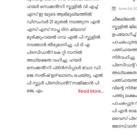
ഹയർ സെക്കൻ്ററി സ്കുളിൽ വി എച്ച്
Posted
June 24, 2
എസ് ഇ യുടെ ആഭിമുഖ്യത്തിൽ
on
ചീങ്കല്ലേൽ
ഡിസംമ്പർ 21 മുതൽ നടത്തുന്ന എൻ
സ്കൂളിൽ ജില
എസ് എസ് സപ്ത ദിന ക്യാമ്പ്
ഉപയോഗിച്ച് 
മുരിക്കുംവയൽ ഗവ: എൽ പി സ്കൂളിൽ
പാചകപുരയു
നടത്താൻ തീരുമാനിച്ചു. പി ടി എ
പഞ്ചായത്ത് 
പ്രസിഡൻ്റ് കെ റ്റി സനിൽ
നിർവഹിച്ചു
അധ്യക്ഷത വഹിച്ചു. ഹയർ
പ്രസിഡന്റ്‌
സെക്കൻ്ററി പ്രിൻസിപ്പാൾ ഡോ: ഡി.
അധ്യക്ഷത വ
ജെ സതീഷ് ഉദ്ഘാടനം ചെയ്തു. എൽ
പഞ്ചായത്ത്
പി സ്കൂൾ പ്രസിഡൻ്റ് സജിമോൻ പി
വിന്റെ നിർ
ജെ, എം
Read More…
പത്തു ലക്ഷ
പാചകപ്പുര നി
പി എൻ രാമച
വൈസ് പ്രസി
ജോസ്,വാർഡ