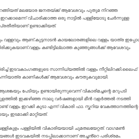
ളം ഇറങ്ങിയത് മലയോര ജനതയ്ക്ക് ആവേശവും പുതുമ നിറഞ്ഞ
ക്കാമെന്ന് വിചാരിക്കാത്ത ഒരു നാട്ടിൽ പള്ളിയോടു ചേർന്നുള്ള
്രതീതിയാണ് ഉണ്ടാക്കിയത്.
ും വള്ളവും ആണ്.കുട്ടനാടൻ കായലോരങ്ങളിലെ വള്ളം യാത്ര ഇപ്പ
ചിരിക്കുകയാണ്.വള്ളം കണ്ടിട്ടില്ലാത്ത കുഞ്ഞുങ്ങൾക്ക് ആവേശവും
ച്ച് ഇടവകാംഗങ്ങളുടെ സാന്നിധ്യത്തിൽ വള്ളം നീറ്റിലിറക്കി.ലൈഫ്
ന്റെ കന്നിയാത്ര കാണികൾക്ക് ആവേശവും കൗതുകവുമായി.
്കയും പേടിയും ഉണ്ടായിരുന്നുവെന്ന് വികാരിമച്ചന്റെ മറുപടി
 കുളത്തിൽ ഇക്കഴിഞ്ഞ നാലു വർഷങ്ങളായി മീൻ വളർത്തൽ നടത്തി
് വള്ളം ഇറക്കി കൂടാ എന്ന് വികാരി ഫാ. സ്കറിയ വേകത്താനത്തിന്റെ
 ഇടമാക്കി മാറ്റിയത്.
വെള്ളികുളം പള്ളിയിൽ വികാരിയയായി ചുമതലയേറ്റത്. വാഗമൺ
യങ്ങൾ ഇടവകയിൽ നടപ്പിലാക്കാനാണ് അച്ചൻ്റെ പരിശ്രമം.