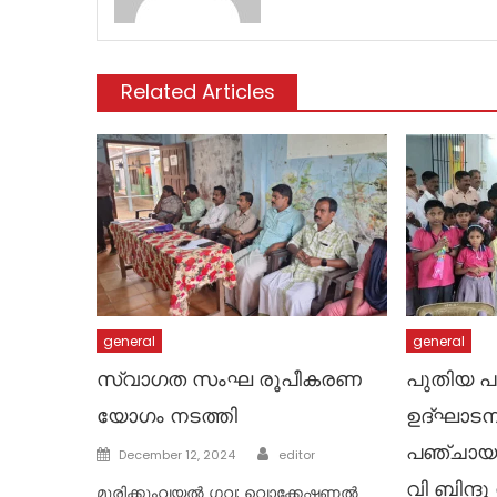
Related Articles
general
general
സ്വാഗത സംഘ രൂപീകരണ
പുതിയ പ
യോഗം നടത്തി
ഉദ്ഘാടന
Author
പഞ്ചായത്
Posted
December 12, 2024
editor
on
വി ബിന്ദു
മുരിക്കുംവയൽ ഗവ: വൊക്കേഷണൽ