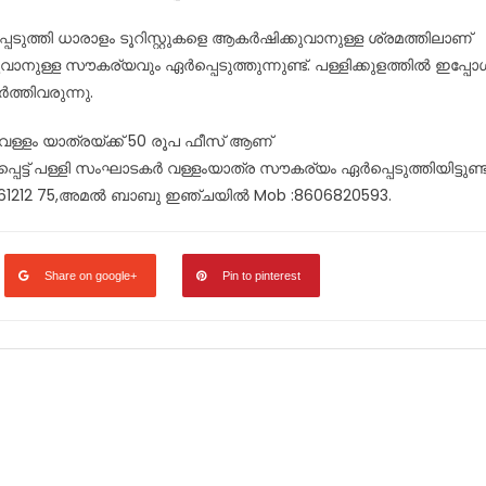
ത്തി ധാരാളം ടൂറിസ്റ്റുകളെ ആകർഷിക്കുവാനുള്ള ശ്രമത്തിലാണ്
്കുവാനുള്ള സൗകര്യവും ഏർപ്പെടുത്തുന്നുണ്ട്. പള്ളിക്കുളത്തിൽ ഇപ്പോ
ർത്തിവരുന്നു.
 വള്ളം യാത്രയ്ക്ക് 50 രൂപ ഫീസ് ആണ്
ട്ട് പള്ളി സംഘാടകർ വള്ളംയാത്ര സൗകര്യം ഏർപ്പെടുത്തിയിട്ടുണ്ട്
4461212 75,അമൽ ബാബു ഇഞ്ചയിൽ Mob :8606820593.
Share on google+
Pin to pinterest