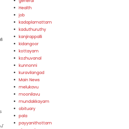
general
Health
job
kadaplamattam
kaduthuruthy
kanjirappalli
ിൽ
kidangoor
.
kottayam
kozhuvanal
kunnonni
kuravilangad
Main News
melukavu
moonilavu
mundakkayam
obituary
െ
pala
െ
payyanithottam
പ്