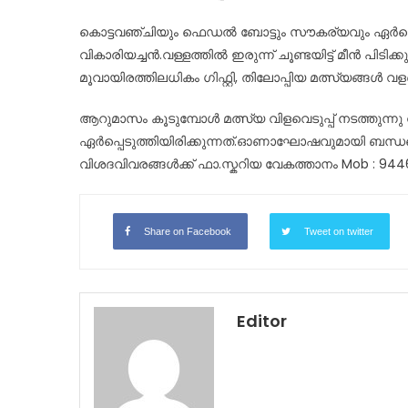
കൊട്ടവഞ്ചിയും ഫെഡൽ ബോട്ടും സൗകര്യവും ഏർപ്പെടു
വികാരിയച്ചൻ.വള്ളത്തിൽ ഇരുന്ന് ചൂണ്ടയിട്ട് മീൻ പിടിക
മൂവായിരത്തിലധികം ഗിഫ്റ്റി, തിലോപ്പിയ മത്സ്യങ്ങൾ വള
ആറുമാസം കൂടുമ്പോൾ മത്സ്യ വിളവെടുപ്പ് നടത്തുന്നു
ഏർപ്പെടുത്തിയിരിക്കുന്നത്.ഓണാഘോഷവുമായി ബന്ധപ്പെ
വിശദവിവരങ്ങൾക്ക് ഫാ.സ്കറിയ വേകത്താനം Mob : 9
Share on Facebook
Tweet on twitter
Editor