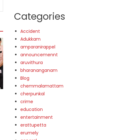
Categories
Accident
Adukkam
amparanirappel
announcemennt
aruvithura
bharananganam
Blog
chemmalamattam
cherpunkal
crime
education
entertainment
erattupetta
erumely