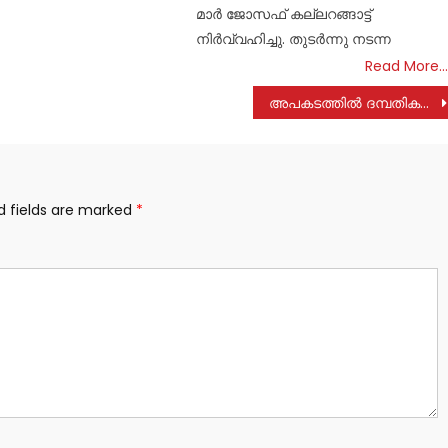
മാർ ജോസഫ് കല്ലറങ്ങാട്ട്
നിർവ്വഹിച്ചു. തുടർന്നു നടന്ന
Read More…
അപകടത്തിൽ ദമ്പതികൾക്ക് പരുക്ക്
d fields are marked
*