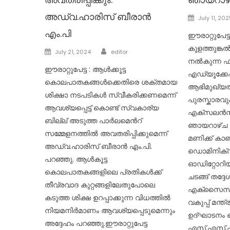
അഡ്വ.ഹാരിസ് ബീരാൻ
Posted
July 11, 202
on
എം.പി
ഈരാറ്റുപേട
കുളത്തുങ്
Author
Posted
July 21, 2024
editor
നൽകുന്ന ഫ്യ
on
ഈരാറ്റുപേട്ട : ആൾക്കൂട്ട
എഡ്യൂക്കേഷൻ
കൊലപാതകങ്ങൾക്കെതിരെ ശക്തമായ
ആഭിമുഖ്യത്
ശിക്ഷാ നടപടികൾ സ്വീകരിക്കണമെന്ന്
പുരസ്കാരവ
ആവശ്യപ്പെട്ട് കൊണ്ട് സ്വകാര്യ
എക്സലൻസ്
ബില്ല് അടുത്ത പാർലമെൻറ്
ഞായറാഴ്ച നട
സമ്മേളനത്തിൽ അവതരിപ്പിക്കുമെന്ന്
മണിക്ക് കാഞ്
അഡ്വ.ഹാരിസ് ബീരാൻ എം.പി.
ഡൊമിനിക്സ
പറഞ്ഞു. ആൾകൂട്ട
ഓഡിറ്റോറിയത
കൊലപാതകങ്ങളിലെ പ്രതികൾക്ക്
ചടങ്ങ് തദ്
തീവ്രവാദ കുറ്റങ്ങളിലേതുപോലെ
എക്സൈസ്, 
കടുത്ത ശിക്ഷ ഉറപ്പാക്കുന്ന വിധത്തിൽ
വകുപ്പ് മന്ത
നിയമനിർമാണം ആവശ്യപ്പെടുമെന്നും
ഉദ്ഘാടനം ച
അദ്ദേഹം പറഞ്ഞു.ഈരാറ്റുപേട്ട
എസ്.എസ്.എ