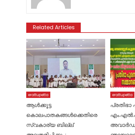
Related Articles
erattupetta
erattupetta
ആൾക്കൂട്ട
പ്രതിഭാ 
കൊലപാതകങ്ങൾക്കെതിരെ
എം.എൽ
സ്വകാര്യ ബില്ല്
അവാർഡ്
അവതരിപ്പിക്കും:
ഞായറാഴ