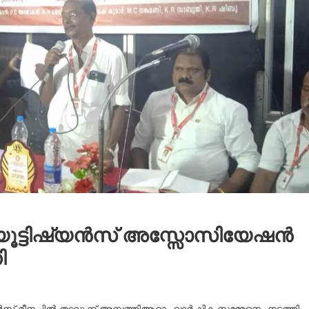
 ബ്യൂട്ടിഷ്യൻസ് അസ്സോസിയേഷൻ
ി
്യൻൻസ് മീനച്ചിൽ താലൂക്ക് അമ്പത്തിആറാം വാർഷിക സമ്മേളനം നടത്തി.