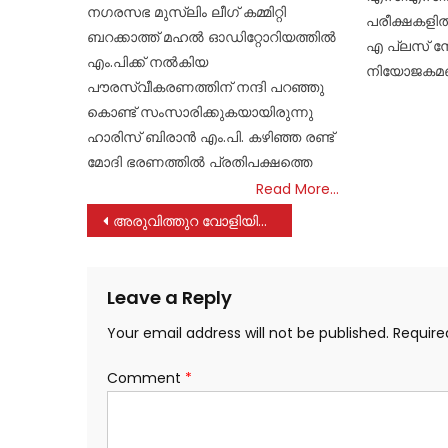
നഗരസഭ മുസ്ലിം ലീഗ് കമ്മിറ്റി
പരീക്ഷകളി
ബറക്കാത്ത് മഹൽ ഓഡിറ്റോറിയത്തിൽ
എ പ്ലസ് ന
എം.പിക്ക് നൽകിയ
നിയോജകമണ
പൗരസ്വീകരണത്തിന് നന്ദി പറഞ്ഞു
കൊണ്ട് സംസാരിക്കുകയായിരുന്നു
ഹാരിസ് ബിരാൻ എം.പി. കഴിഞ്ഞ രണ്ട്
മോദി ഭരണത്തിൽ പ്രതിപക്ഷത്തെ
Read More…
Post
അരുവിത്തുറ വോളിയിൽ സെമി ഫൈനൽ പോരാട്ടങ്ങൾ
navigation
Leave a Reply
Your email address will not be published.
Require
Comment
*