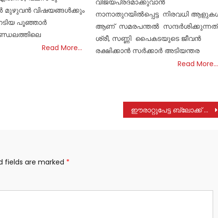
വിജയപ്രദമാക്കുവാൻ
ൽ മുഴുവൻ വിഷയങ്ങൾക്കും
നാനാതുറയിൽപ്പെട്ട നിരവധി ആളുക
േടിയ പൂഞ്ഞാർ
ആണ് സമരപന്തൽ സന്ദർശിക്കുന്നത്
്ഡലത്തിലെ
ശ്രീ, സണ്ണി പൈകടയുടെ ജീവൻ
Read More…
രക്ഷിക്കാൻ സർക്കാർ അടിയന്തര
Read More…
ഈരാറ്റുപേട്ട ബ്ലോക്ക് പഞ്ചായത്തും ശിശുവികസന പദ്ധതി ഓഫീസും ചേര്‍ന്ന് അന്താരാഷ്ട്ര ബാലികാ ദിനം ആചരിച്ചു
d fields are marked
*