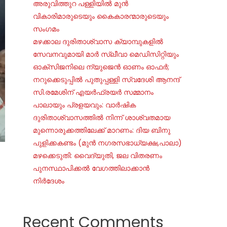
അരുവിത്തുറ പള്ളിയിൽ മുൻ
വികാരിമാരുടെയും കൈകാരന്മാരുടെയും
സംഗമം
മഴക്കാല ദുരിതാശ്വാസ ക്യാമ്പുകളിൽ
സേവനവുമായി മാർ സ്ലീവാ മെഡിസിറ്റിയും
ഓക്‌സിജനിലെ ന്യുജെന്‍ ഓണം ഓഫര്‍;
നറുക്കെടുപ്പില്‍ പുതുപ്പള്ളി സ്വദേശി ആനന്ദ്
സി.രമേശിന് എയര്‍ഫ്രയര്‍ സമ്മാനം
പാലായും പ്രളയവും: വാർഷിക
ദുരിതാശ്വാസത്തിൽ നിന്ന് ശാശ്വതമായ
മുന്നൊരുക്കത്തിലേക്ക് മാറണം: ദിയ ബിനു
പുളിക്കകണ്ടം (മുൻ നഗരസഭാധ്യക്ഷ,പാലാ)
മഴക്കെടുതി: വൈദ്യുതി, ജല വിതരണം
പുനസ്ഥാപിക്കൽ വേഗത്തിലാക്കാൻ
നിർദേശം
Recent Comments