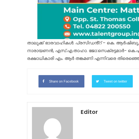
താലൂക്ക് ഭാരവാഹികൾ: പ്രസിഡൻ്റ് – കെ. ആർഷിബു
നാരായണൻ, എസ്.എ.താഹാ. ജോ:സെക്രട്ടമാർ- കെ.
രക്ഷാധികാരി എം. ആർ തങ്കമണി എന്നിവരെ തിരെഞ്ഞെട
Share on Facebook
Tweet on twitter
Editor