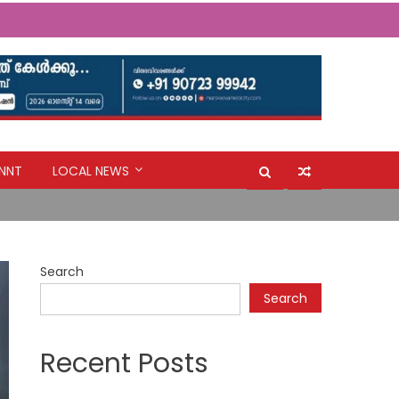
NNT
LOCAL NEWS
രമേശിന് എയര്‍ഫ്രയര്‍ സമ്മാനം
ക് മാറണം: ദിയ ബിനു പുളിക്കകണ്ടം (മുൻ
Search
Search
Recent Posts