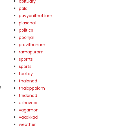
obituary
pala
payyanithottam
plasanal
ല
politics
poonjar
pravithanam
ramapuram
sporrts
sports
teekoy
thalanad
ൽ
thalappalam
thidanad
uzhavoor
vagamon
vakakkad
weather