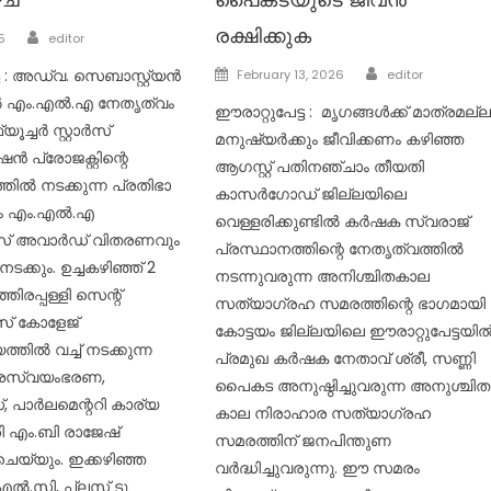
Author
രക്ഷിക്കുക
5
editor
Author
Posted
്ട : അഡ്വ. സെബാസ്റ്റ്യൻ
February 13, 2026
editor
on
കൽ എം.എൽ.എ നേതൃത്വം
ഈരാറ്റുപേട്ട : മൃഗങ്ങൾക്ക് മാത്രമല്
ൂച്ചർ സ്റ്റാർസ്
മനുഷ്യർക്കും ജീവിക്കണം കഴിഞ്ഞ
 പ്രോജക്റ്റിന്റെ
ആഗസ്റ്റ് പതിനഞ്ചാം തീയതി
തിൽ നടക്കുന്ന പ്രതിഭാ
കാസർഗോഡ് ജില്ലയിലെ
ും എം.എൽ.എ
വെള്ളരിക്കുണ്ടിൽ കർഷക സ്വരാജ്
 അവാർഡ് വിതരണവും
പ്രസ്ഥാനത്തിന്റെ നേതൃത്വത്തിൽ
ക്കും. ഉച്ചകഴിഞ്ഞ് 2
നടന്നുവരുന്ന അനിശ്ചിതകാല
ഞിരപ്പള്ളി സെന്റ്
സത്യാഗ്രഹ സമരത്തിന്റെ ഭാഗമായി
് കോളേജ്
കോട്ടയം ജില്ലയിലെ ഈരാറ്റുപേട്ടയി
്തിൽ വച്ച് നടക്കുന്ന
പ്രമുഖ കർഷക നേതാവ് ശ്രീ, സണ്ണി
ദേശസ്വയംഭരണ,
പൈകട അനുഷ്ഠിച്ചുവരുന്ന അനുശ്ചിത
പാർലമെന്ററി കാര്യ
കാല നിരാഹാര സത്യാഗ്രഹ
്രി എം.ബി രാജേഷ്
സമരത്തിന് ജനപിന്തുണ
െയ്യും. ഇക്കഴിഞ്ഞ
വർദ്ധിച്ചുവരുന്നു. ഈ സമരം
ൽ.സി, പ്ലസ് ടു