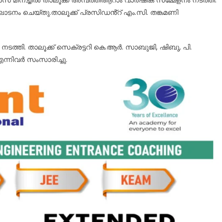
ടനം ചെയ്തു.താലൂക്ക് പ്രസിഡൻ്റ് എം.സി. തങ്കമണി
ത്തി. താലൂക്ക് സെക്രട്ടറി കെ.ആർ. സാബുജി, ഷിബു, പി.
ന്നിവർ സംസാരിച്ചു.