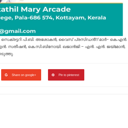
, സെക്രട്ടറി പി.ബി. അശോകൻ, വൈസ് പ്രസിഡൻ്റ് മാർ- കെ.എൻ.
എൻ. സതീഷൻ, കെ.സി.ബിനോയി. ഖജാൻജി – എൻ. എൻ. ജയ്മോൻ,
ുത്തു.
Share on google+
Pin to pinterest