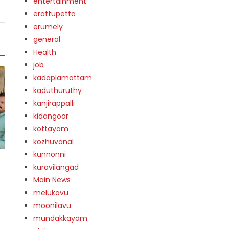
entertainment
erattupetta
erumely
general
Health
job
kadaplamattam
kaduthuruthy
kanjirappalli
kidangoor
kottayam
kozhuvanal
kunnonni
kuravilangad
Main News
melukavu
moonilavu
mundakkayam