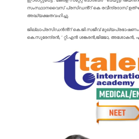
സംസ്ഥാനവൈസ് പ്രസിഡൻ്റ് കെ രവീന്ദ്രദാസ് ഉത്ഘാ
അദ്ധ്യക്ഷതവഹിച്ചു.
ജില്ലാപ്രസിഡൻൻ്റ് കെ.ജി.സജീവ് മുഖ്യപ്രഭാഷണം നട
കെ.സുരേന്ദ്രൻ, ‘ റ്റി.എൻ ശങ്കരൻ,ജിജോ, അശോകൻ, എ