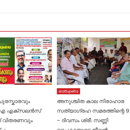
erattupetta
പുരസ്കാരവും
അനുശ്ചിത കാല നിരാഹാര
.എ എക്സലൻസ്
സത്യാഗ്രഹ സമരത്തിന്റെ 9
 വിതരണവും
– ദിവസം ശ്രീ. സണ്ണി
്ച
പൈകടയുടെ ജീവൻ