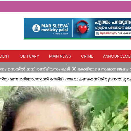
തെക്കേക്കരയെ അവഗണിച്ച പൊതുമരാമത്ത് മന്ത്രി പി.കെ. ബഷീറി
DENT
OBITUARY
MAIN NEWS
CRIME
ANNOUNCEME
റോഡിലെ രാത്രികാല യാത്രയ്ക്കും വിനോദസഞ്ചാരകേന്ദ്രങ്ങലേയ്ക്
ം സെയില്‍ ഇനി രണ്ട് ദിവസം കൂടി, 30 കോടിയുടെ സമ്മാനങ്ങളും
ുളം ഫിദ ചാരിറ്റബിൾ ഫൗണ്ടേഷൻ
ന്വേഷണ ഉദ്യോഗസ്ഥൻ നേരിട്ട് ഹാജരാകണമെന്ന് തിരുവനന്തപുര
രാത്രിയിൽ പ്രസവ വേദനയുമായി വാഹനങ്ങൾക്ക് കൈ നീട്ടി നിൽക്കുന്ന 
തെക്കേക്കരയെ അവഗണിച്ച പൊതുമരാമത്ത് മന്ത്രി പി.കെ. ബഷീറി
റോഡിലെ രാത്രികാല യാത്രയ്ക്കും വിനോദസഞ്ചാരകേന്ദ്രങ്ങലേയ്ക്