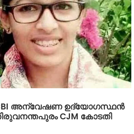
 CBI അന്വേഷണ ഉദ്യോഗസ്ഥൻ
 തിരുവനന്തപുരം CJM കോടതി