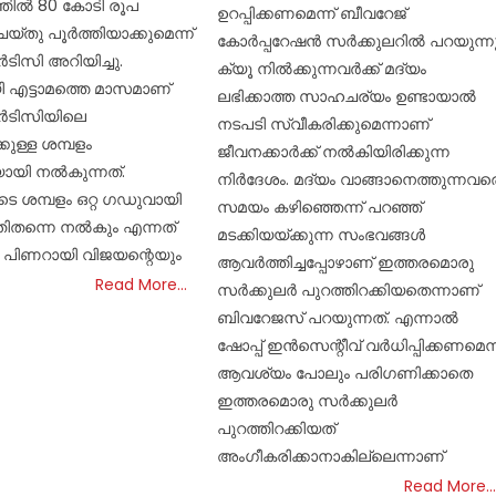
്തിൽ 80 കോടി രൂപ
ഉറപ്പിക്കണമെന്ന് ബീവറേജ്
്തു പൂർത്തിയാക്കുമെന്ന്
കോര്‍പ്പറേഷന്‍ സര്‍ക്കുലറില്‍ പറയുന്നു
സി അറിയിച്ചു.
ക്യൂ നില്‍ക്കുന്നവര്‍ക്ക് മദ്യം
ി എട്ടാമത്തെ മാസമാണ്
ലഭിക്കാത്ത സാഹചര്യം ഉണ്ടായാല്‍
ടിസിയിലെ
നടപടി സ്വീകരിക്കുമെന്നാണ്
കുള്ള ശമ്പളം
ജീവനക്കാര്‍ക്ക് നല്‍കിയിരിക്കുന്ന
ായി നൽകുന്നത്.
നിര്‍ദേശം. മദ്യം വാങ്ങാനെത്തുന്നവര
ടെ ശമ്പളം ഒറ്റ ഗഡുവായി
സമയം കഴിഞ്ഞെന്ന് പറഞ്ഞ്
തിതന്നെ നൽകും എന്നത്
മടക്കിയയ്ക്കുന്ന സംഭവങ്ങള്‍
രി പിണറായി വിജയന്റെയും
ആവര്‍ത്തിച്ചപ്പോഴാണ് ഇത്തരമൊരു
Read More…
സര്‍ക്കുലര്‍ പുറത്തിറക്കിയതെന്നാണ്
ബിവറേജസ് പറയുന്നത്. എന്നാല്‍
ഷോപ്പ് ഇന്‍സെന്റീവ് വര്‍ധിപ്പിക്കണമെന
ആവശ്യം പോലും പരിഗണിക്കാതെ
ഇത്തരമൊരു സര്‍ക്കുലര്‍
പുറത്തിറക്കിയത്
അംഗീകരിക്കാനാകില്ലെന്നാണ്
Read More…