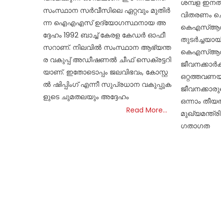
ശമ്പള ഇനത
സം​സ്ഥാ​ന സ​ർ​വീ​സി​ലെ ഏ​റ്റ​വും മു​തി​ർ​
വിതരണം ചെയ
ന്ന ഐ​എ​എ​സ് ഉ​ദ്യോ​ഗ​സ്ഥ​നാ​യ അ​
കെഎസ്ആർടി
ദ്ദേ​ഹം 1992 ബാ​ച്ച് കേ​ര​ള കേ​ഡ​ർ ഓ​ഫീ​
തുടർച്ചയായ
സ​റാ​ണ്. നി​ല​വി​ൽ സം​സ്ഥാ​ന ആ​ഭ്യ​ന്ത​
കെഎസ്ആർ
ര വ​കു​പ്പ് അ​ഡീ​ഷ​ണ​ൽ ചീ​ഫ് സെ​ക്ര​ട്ട​റി​
ജീവനക്കാർക്
യാ​ണ്. ഇ​തോ​ടൊ​പ്പം ജ​ല​വി​ഭ​വം, കോ​സ്റ്റ​
ഒറ്റത്തവണയ
ൽ ഷി​പ്പിം​ഗ് എ​ന്നീ സു​പ്ര​ധാ​ന വ​കു​പ്പു​ക​
ജീവനക്കാരു
ളു​ടെ ചു​മ​ത​ല​യും അ​ദ്ദേ​ഹം
ഒന്നാം തീയ
Read More…
മുഖ്യമന്ത്
ഗതാഗത