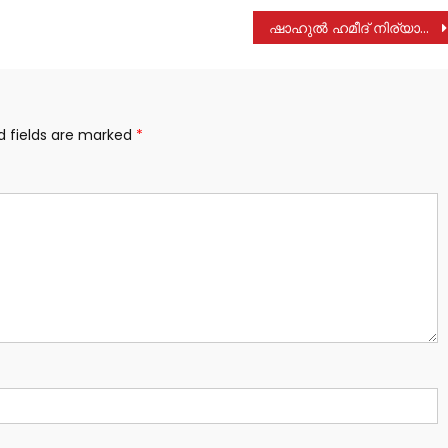
ഷാഹുൽ ഹമീദ് നിര്യാതനായി
d fields are marked
*