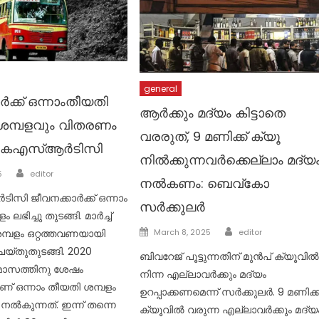
general
ർക്ക് ഒന്നാംതീയതി
ആര്‍ക്കും മദ്യം കിട്ടാതെ
 ശമ്പളവും വിതരണം
വരരുത്, 9 മണിക്ക് ക്യൂ
 കെഎസ്ആർടിസി
നില്‍ക്കുന്നവര്‍ക്കെല്ലാം മദ്യ
Author
5
editor
നല്‍കണം: ബെവ്‌കോ
ി ജീവനക്കാർക്ക് ഒന്നാം
സര്‍ക്കുലര്‍
 ലഭിച്ചു തുടങ്ങി. മാർച്ച്
Author
Posted
്പളം ഒറ്റത്തവണയായി
March 8, 2025
editor
on
്തുതുടങ്ങി. 2020
ബിവറേജ് പൂട്ടുന്നതിന് മുന്‍പ് ക്യൂവില്
ാസത്തിനു ശേഷം
നിന്ന എല്ലാവര്‍ക്കും മദ്യം
 ഒന്നാം തീയതി ശമ്പളം
ഉറപ്പാക്കണമെന്ന് സര്‍ക്കുലര്‍. 9 മണിക്ക
ൽകുന്നത്. ഇന്ന് തന്നെ
ക്യൂവില്‍ വരുന്ന എല്ലാവര്‍ക്കും മദ്യ