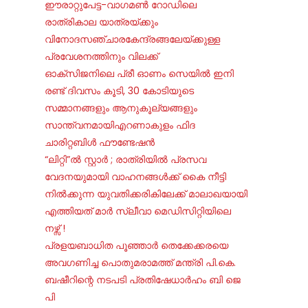
ഈരാറ്റുപേട്ട-വാഗമൺ റോഡിലെ
രാത്രികാല യാത്രയ്ക്കും
വിനോദസഞ്ചാരകേന്ദ്രങ്ങലേയ്ക്കുള്ള
പ്രവേശനത്തിനും വിലക്ക്
ഓക്‌സിജനിലെ പ്രീ ഓണം സെയില്‍ ഇനി
രണ്ട് ദിവസം കൂടി, 30 കോടിയുടെ
സമ്മാനങ്ങളും ആനുകൂല്യങ്ങളും
സാന്ത്വനമായിഎറണാകുളം ഫിദ
ചാരിറ്റബിൾ ഫൗണ്ടേഷൻ
“ലിറ്റി”ൽ സ്റ്റാർ ; രാത്രിയിൽ പ്രസവ
വേദനയുമായി വാഹനങ്ങൾക്ക് കൈ നീട്ടി
നിൽക്കുന്ന യുവതിക്കരികിലേക്ക് മാലാഖയായി
എത്തിയത് മാർ സ്ലീവാ മെഡിസിറ്റിയിലെ
നഴ്സ് !
പ്രളയബാധിത പൂഞ്ഞാർ തെക്കേക്കരയെ
അവഗണിച്ച പൊതുമരാമത്ത് മന്ത്രി പി.കെ.
ബഷീറിന്റെ നടപടി പ്രതിഷേധാർഹം ബി ജെ
പി