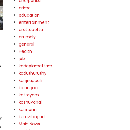
cherpunkal
crime
education
entertainment
erattupetta
erumely
general
Health
job
ം
kadaplamattam
kaduthuruthy
kanjirappalli
kidangoor
kottayam
kozhuvanal
‍
kunnonni
kuravilangad
്
Main News
ം