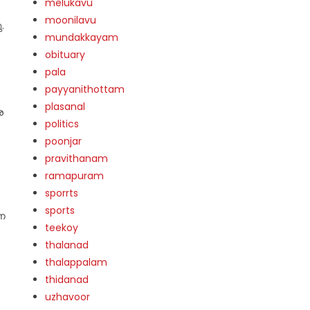
melukavu
moonilavu
.
mundakkayam
obituary
pala
payyanithottam
plasanal
െ
politics
poonjar
pravithanam
ramapuram
sporrts
sports
്ന
teekoy
thalanad
thalappalam
thidanad
uzhavoor