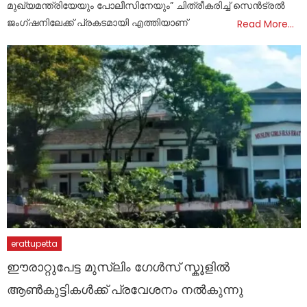
മുഖ്യമന്ത്രിയേയും പോലീസിനേയും” ചിത്രീകരിച്ച് സെൻട്രൽ
ജംഗ്ഷനിലേക്ക് പ്രകടമായി എത്തിയാണ്
Read More…
erattupetta
ഈരാറ്റുപേട്ട മുസ്ലിം ഗേൾസ് സ്കൂളിൽ
ആൺകുട്ടികൾക്ക് പ്രവേശനം നൽകുന്നു