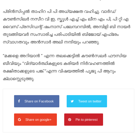
പ്രിൻസിപ്പൽ താഹിറ പി പി അധ്യക്ഷത വഹിച്ചു. വാർഡ്
കൗൺസിലർ നസീറ വി ഇ, സ്കൂൾ എച്ച് എം ലീന എം പി, പി റ്റി എ
വൈസ് പ്രസിഡന്റ്‌ ഷംനാസ് പലേമ്പറമ്പിൽ, അമ്പിളി ബി നായർ
തുടങ്ങിയവർ സംസാരിച്ച പരിപാടിയിൽ ബിജോയ്‌ എഫ്രേം
സ്വാഗതവും അൻസാർ അലി നന്ദിയും പറഞ്ഞു.
“മക്കളെ അറിയാൻ ” എന്ന തലക്കെട്ടിൽ കൗൺസലർ ഫൗസിയ
ബീവിയും “വിദ്യാർത്ഥികളുടെ കരിയർ നിർവഹണത്തിൽ
രക്ഷിതാക്കളുടെ പങ്ക് “എന്ന വിഷയത്തിൽ പൃജു പി ആറും
ക്ലാസ്സെടുത്തു.
Share on Facebook
Tweet on twitter
Share on google+
Pin to pinterest