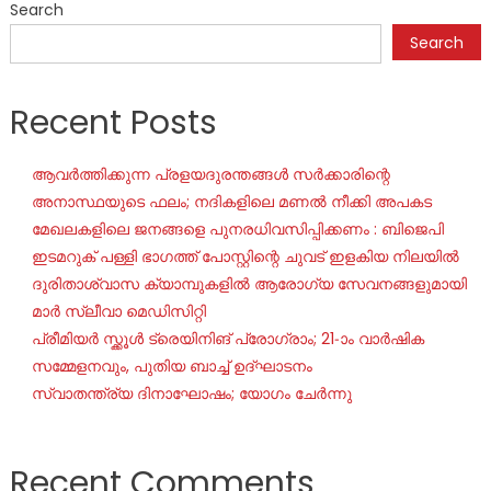
Search
Search
Recent Posts
ആവർത്തിക്കുന്ന പ്രളയദുരന്തങ്ങൾ സർക്കാരിന്റെ
അനാസ്ഥയുടെ ഫലം; നദികളിലെ മണൽ നീക്കി അപകട
മേഖലകളിലെ ജനങ്ങളെ പുനരധിവസിപ്പിക്കണം : ബിജെപി
ഇടമറുക് പള്ളി ഭാഗത്ത്‌ പോസ്റ്റിന്റെ ചുവട് ഇളകിയ നിലയിൽ
ദുരിതാശ്വാസ ക്യാമ്പുകളിൽ ആരോഗ്യ സേവനങ്ങളുമായി
മാർ സ്ലീവാ മെഡിസിറ്റി
പ്രീമിയർ സ്ക്കൂൾ ട്രെയിനിങ് പ്രോഗ്രാം; 21-ാം വാർഷിക
സമ്മേളനവും, പുതിയ ബാച്ച് ഉദ്ഘാടനം
സ്വാതന്ത്ര്യ ദിനാഘോഷം; യോഗം ചേർന്നു
Recent Comments