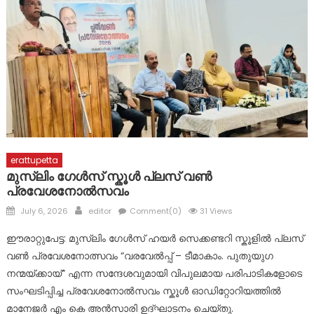
സ്വാതന്ത്ര്യ ദിനാഘോഷം; യോഗം ചേർന്നു
ആവർത്തിക്കുന്ന പ്രളയദുരന്തങ്ങൾ സർക്കാരിന്റെ
അനാസ്ഥയുടെ ഫലം; നദികളിലെ മണൽ നീക്കി അപകട
മേഖലകളിലെ ജനങ്ങളെ പുനരധിവസിപ്പിക്കണം : ബിജെപി
erattupetta
മുസ്ലിം ഗേൾസ് സ്കൂൾ പ്ലസ് വൺ
പ്രവേശനോൽസവം
Posted
Author
July 6, 2026
editor
Comment(0)
31 Views
on
ഈരാറ്റുപേട്ട: മുസ്ലിം ഗേൾസ് ഹയർ സെക്കണ്ടറി സ്കൂളിൽ പ്ലസ്
വൺ പ്രവേശനോത്സവം “വരവേൽപ്പ് – ടീമാകാം. പുതുയുഗ
നന്മയ്ക്കായ്” എന്ന സന്ദേശവുമായി വിപുലമായ പരിപാടികളോടെ
സംഘടിപ്പിച്ച പ്രവേശനോൽസവം സ്കൂൾ ഓഡിറ്റോറിയത്തിൽ
മാനേജർ എം കെ അൻസാരി ഉദ്ഘാടനം ചെയ്തു.