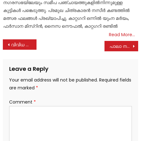
നഗരസഭയിലേയും സമീപ പഞ്ചായത്തുകളിൽനിന്നുമുള്ള
കുട്ടികൾ പങ്കെടുത്തു. പ്രമുഖ ചിത്രകാരൻ നസീർ കണ്ടത്തിൽ
മത്സര ഫലങ്ങൾ പ്രഖ്യാപിച്ചു. കാറ്റഗറി ഒന്നിൽ യുംന മർയം,
ഫർസാന മിസ്റിൻ, നൈസ നൌഫൽ, കാറ്റഗറി രണ്ടിൽ
Read More…
Post
വിവിധ അപകടങ്ങളിൽ 2 പേർക്ക് പരുക്ക്
പാലാ നഗരസഭയിലെ ഭരണപ്രതിസന്ധി; നിലപാട് വ്യക്തമാക്കി സിപിഎം
navigation
Leave a Reply
Your email address will not be published.
Required fields
are marked
*
Comment
*