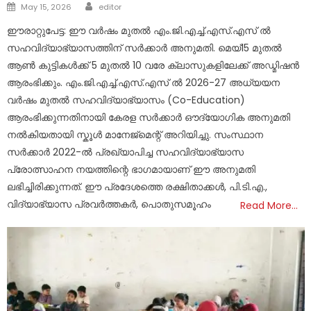
Author
Posted
May 15, 2026
editor
on
ഈരാറ്റുപേട്ട: ഈ വർഷം മുതൽ എം.ജി.എച്ച്.എസ്.എസ് ൽ
സഹവിദ്യാഭ്യാസത്തിന് സർക്കാർ അനുമതി. മെയ്15 മുതൽ
ആൺ കുട്ടികൾക്ക് 5 മുതൽ 10 വരേ ക്ലാസുകളിലേക്ക് അഡ്മിഷൻ
ആരംഭിക്കും. എം.ജി.എച്ച്.എസ്.എസ് ൽ 2026-27 അധ്യയന
വർഷം മുതൽ സഹവിദ്യാഭ്യാസം (Co-Education)
ആരംഭിക്കുന്നതിനായി കേരള സർക്കാർ ഔദ്യോഗിക അനുമതി
നൽകിയതായി സ്കൂൾ മാനേജ്മെന്റ് അറിയിച്ചു. സംസ്ഥാന
സർക്കാർ 2022-ൽ പ്രഖ്യാപിച്ച സഹവിദ്യാഭ്യാസ
പ്രോത്സാഹന നയത്തിന്റെ ഭാഗമായാണ് ഈ അനുമതി
ലഭിച്ചിരിക്കുന്നത്. ഈ പ്രദേശത്തെ രക്ഷിതാക്കൾ, പി.ടി.എ.,
വിദ്യാഭ്യാസ പ്രവർത്തകർ, പൊതുസമൂഹം
Read More…