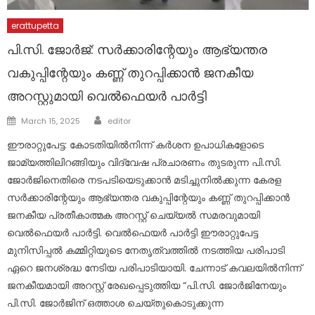
erattupetta
പി.സി. ജോർജ്: സർക്കാരിന്റേയും ആഭ്യന്തര
വകുപ്പിന്റേയും കണ്ണ് തുറപ്പിക്കാൻ ജനകീയ
അറസ്റ്റുമായി വെൽഫെയർ പാർട്ടി
Author
Posted
March 15, 2025
editor
on
ഈരാറ്റുപേട്ട: കോടതിയിൽനിന്ന് കർശന ഉപാധികളോടെ
ജാമ്യത്തിലിറങ്ങിയും വിദ്വേഷ പ്രചാരണം തുടരുന്ന പി.സി.
ജോർജിനെതിരെ നടപടിയെടുക്കാൻ മടിച്ചുനിൽക്കുന്ന കേരള
സർക്കാരിന്റേയും ആഭ്യന്തര വകുപ്പിന്റേയും കണ്ണ് തുറപ്പിക്കാൻ
ജനകീയ പ്രതീകാത്മക അറസ്റ്റ് ചെയ്യൽ സമരവുമായി
വെൽഫെയർ പാർട്ടി. വെൽഫെയർ പാർട്ടി ഈരാറ്റുപേട്ട
മുനിസിപ്പൽ കമ്മിറ്റിയുടെ നേതൃത്വത്തിൽ നടത്തിയ പരിപാടി
ഏറെ ജനശ്രദ്ധ നേടിയ പരിപാടിയായി. ചേന്നാട് കവലയിൽനിന്ന്
ജനകീയമായി അറസ്റ്റ് രേഖപ്പെടുത്തിയ “പി.സി. ജോർജിനേയും
പി.സി. ജോർജിന് ഒത്താശ ചെയ്തുകൊടുക്കുന്ന