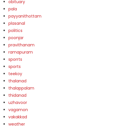
obituary
pala
payyanithottam
plasanal
politics
poonjar
pravithanam
ramapuram
sporrts
sports
teekoy
thalanad
thalappalam
thidanad
uzhavoor
vagamon
vakakkad
weather