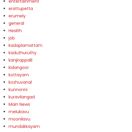
entertainment
erattupetta
erumely
general
Health
job
kadaplamattam
kaduthuruthy
kanjirappalli
kidangoor
kottayam
kozhuvanal
kunnonni
kuravilangad
Main News
melukavu
moonilavu
mundakkayam