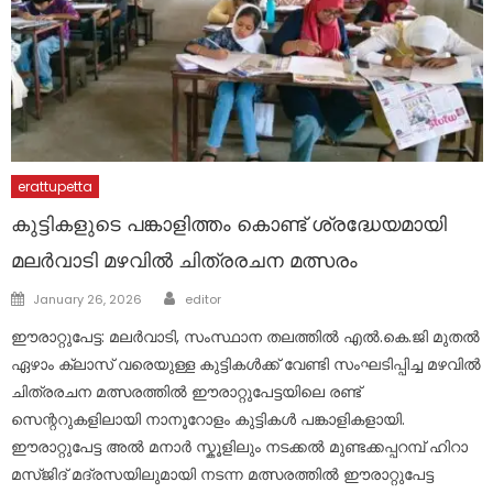
erattupetta
കുട്ടികളുടെ പങ്കാളിത്തം കൊണ്ട് ശ്രദ്ധേയമായി
മലർവാടി മഴവിൽ ചിത്രരചന മത്സരം
Author
Posted
January 26, 2026
editor
on
ഈരാറ്റുപേട്ട: മലർവാടി, സംസ്ഥാന തലത്തിൽ എൽ.കെ.ജി മുതൽ
ഏഴാം ക്ലാസ് വരെയുള്ള കുട്ടികൾക്ക് വേണ്ടി സംഘടിപ്പിച്ച മഴവിൽ
ചിത്രരചന മത്സരത്തിൽ ഈരാറ്റുപേട്ടയിലെ രണ്ട്
സെന്ററുകളിലായി നാനൂറോളം കുട്ടികൾ പങ്കാളികളായി.
ഈരാറ്റുപേട്ട അൽ മനാർ സ്കൂളിലും നടക്കൽ മുണ്ടക്കപ്പറമ്പ് ഹിറാ
മസ്ജിദ് മദ്രസയിലുമായി നടന്ന മത്സരത്തിൽ ഈരാറ്റുപേട്ട