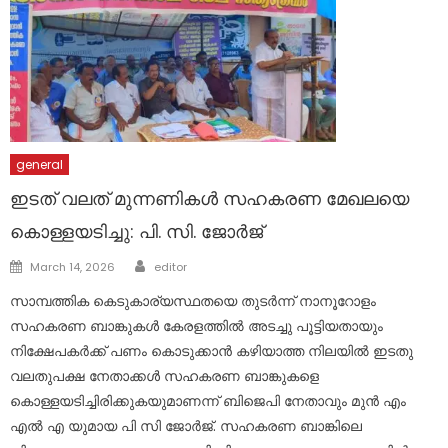
general
ഇടത് വലത് മുന്നണികൾ സഹകരണ മേഖലയെ
കൊള്ളയടിച്ചു: പി. സി. ജോർജ്
Author
Posted
March 14, 2026
editor
on
സാമ്പത്തിക കെടുകാര്യസ്ഥതയെ തുടർന്ന് നാനൂറോളം
സഹകരണ ബാങ്കുകൾ കേരളത്തിൽ അടച്ചു പൂട്ടിയതായും
നിക്ഷേപകർക്ക് പണം കൊടുക്കാൻ കഴിയാത്ത നിലയിൽ ഇടതു
വലതുപക്ഷ നേതാക്കൾ സഹകരണ ബാങ്കുകളെ
കൊള്ളയടിച്ചിരിക്കുകയുമാണന്ന് ബിജെപി നേതാവും മുൻ എം
എൽ എ യുമായ പി സി ജോർജ്. സഹകരണ ബാങ്കിലെ