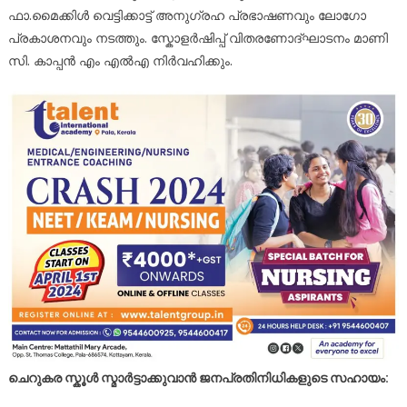
ഫാ.മൈക്കിൾ വെട്ടിക്കാട്ട് അനുഗ്രഹ പ്രഭാഷണവും ലോഗോ
പ്രകാശനവും നടത്തും. സ്കോളർഷിപ്പ് വിതരണോദ്ഘാടനം മാണി
സി. കാപ്പൻ എം എൽഎ നിർവഹിക്കും.
ചെറുകര സ്കൂൾ സ്മാർട്ടാക്കുവാൻ ജനപ്രതിനിധികളുടെ സഹായം: