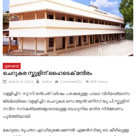
മാലാഖയായി എത്തിയത് മാർ സ്ലീവാ മെഡിസിറ്റിയിലെ നഴ്സ് !
പ്രളയബാധിത പൂഞ്ഞാർ തെക്കേക്കരയെ അവഗണിച്ച
പൊതുമരാമത്ത് മന്ത്രി പി.കെ. ബഷീറിന്റെ നടപടി
പ്രതിഷേധാർഹം ബി ജെ പി
ഈരാറ്റുപേട്ട-വാഗമൺ റോഡിലെ രാത്രികാല യാത്രയ്ക്കും
വിനോദസഞ്ചാരകേന്ദ്രങ്ങലേയ്ക്കുള്ള പ്രവേശനത്തിനും
വിലക്ക്
general
ചെറുകര സ്കൂളിന് ഹൈടെക് മന്ദിരം
Posted
Author
March 9, 2024
editor
Comment(0)
658 Views
on
വള്ളിച്ചിറ: നൂററി ഒൻപത് വർഷം പഴക്കമുള്ള പാലാ വിദ്യാഭ്യാസ
ജില്ലയിലെ വളളിച്ചിറ ചെറുകര സെ.ആൻറണീസ് യു.പി.സ്കൂളിന്
നവീന സൗകര്യങ്ങളോടെയുള്ള ബഹുനില മന്ദിര നിർമ്മാണം
പൂർത്തിയായി.
കോട്ടയം രൂപതാ എഡ്യുക്കേഷണൽ ഏജൻസിയു ടെ കീഴിലുള്ള