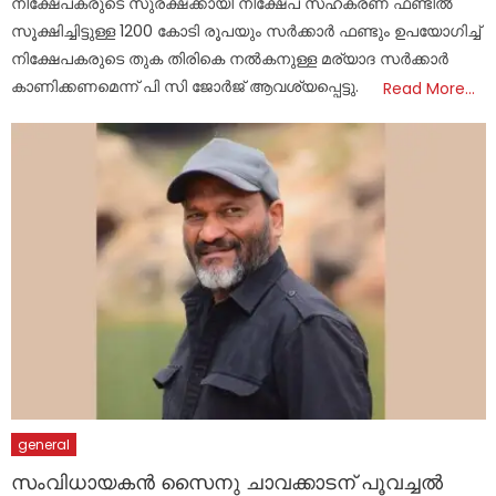
നിക്ഷേപകരുടെ സുരക്ഷക്കായി നിക്ഷേപ സഹകരണ ഫണ്ടിൽ
സൂക്ഷിച്ചിട്ടുള്ള 1200 കോടി രൂപയും സർക്കാർ ഫണ്ടും ഉപയോഗിച്ച്
നിക്ഷേപകരുടെ തുക തിരികെ നൽകനുള്ള മര്യാദ സർക്കാർ
കാണിക്കണമെന്ന് പി സി ജോർജ് ആവശ്യപ്പെട്ടു.
Read More…
general
സംവിധായകൻ സൈനു ചാവക്കാടന് പൂവച്ചൽ