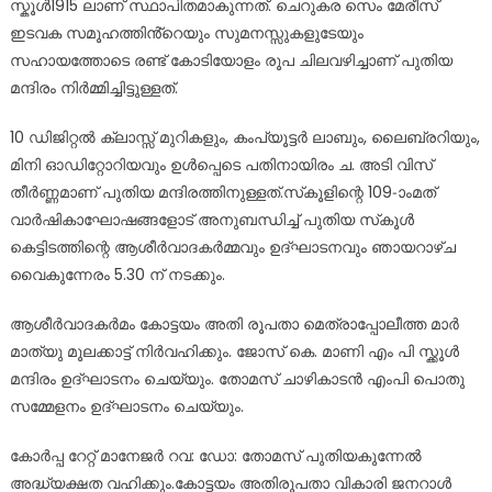
സ്കൂൾ1915 ലാണ് സ്ഥാപിതമാകുന്നത്. ചെറുകര സെം മേരീസ്
ഇടവക സമൂഹത്തിൻ്റെയും സുമനസ്സുകളുടേയും
സഹായത്തോടെ രണ്ട് കോടിയോളം രൂപ ചിലവഴിച്ചാണ് പുതിയ
മന്ദിരം നിർമ്മിച്ചിട്ടുള്ളത്.
10 ഡിജിറ്റൽ ക്ലാസ്സ് മുറികളും, കംപ്യൂട്ടർ ലാബും, ലൈബ്രറിയും,
മിനി ഓഡിറ്റോറിയവും ഉൾപ്പെടെ പതിനായിരം ച. അടി വിസ്
തീർണ്ണമാണ് പുതിയ മന്ദിരത്തിനുള്ളത്.സ്‌കൂളിന്റെ 109-ാംമത്
വാര്‍ഷികാഘോഷങ്ങളോട് അനുബന്ധിച്ച് പുതിയ സ്‌കൂള്‍
കെട്ടിടത്തിന്റെ ആശീര്‍വാദകര്‍മ്മവും ഉദ്ഘാടനവും ഞായറാഴ്ച
വൈകുന്നേരം 5.30 ന് നടക്കും.
ആശീർവാദകർമം കോട്ടയം അതി രൂപതാ മെത്രാപ്പോലീത്ത മാർ
മാത്യു മൂലക്കാട്ട് നിർവഹിക്കും. ജോസ് കെ. മാണി എം പി സ്ക്കൂൾ
മന്ദിരം ഉദ്ഘാടനം ചെയ്യും. തോമസ് ചാഴികാടൻ എംപി പൊതു
സമ്മേളനം ഉദ്ഘാടനം ചെയ്യും.
കോർപ്പ റേറ്റ് മാനേജർ റവ: ഡോ: തോമസ് പുതിയകുന്നേൽ
അദ്ധ്യക്ഷത വഹിക്കും.കോട്ടയം അതിരൂപതാ വികാരി ജനറാൾ