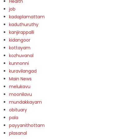
Health
job
kadaplamattam
kaduthuruthy
kanjirappalli
kidangoor
kottayam
kozhuvanal
kunnonni
kuravilangad
Main News
melukavu
moonilavu
mundakkayam
obituary
pala
payyanithottam
plasanal