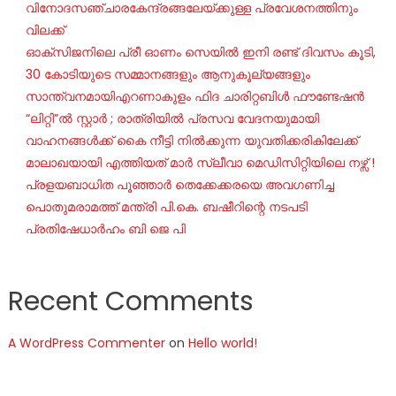
വിനോദസഞ്ചാരകേന്ദ്രങ്ങലേയ്ക്കുള്ള പ്രവേശനത്തിനും
വിലക്ക്
ഓക്‌സിജനിലെ പ്രീ ഓണം സെയില്‍ ഇനി രണ്ട് ദിവസം കൂടി,
30 കോടിയുടെ സമ്മാനങ്ങളും ആനുകൂല്യങ്ങളും
സാന്ത്വനമായിഎറണാകുളം ഫിദ ചാരിറ്റബിൾ ഫൗണ്ടേഷൻ
“ലിറ്റി”ൽ സ്റ്റാർ ; രാത്രിയിൽ പ്രസവ വേദനയുമായി
വാഹനങ്ങൾക്ക് കൈ നീട്ടി നിൽക്കുന്ന യുവതിക്കരികിലേക്ക്
മാലാഖയായി എത്തിയത് മാർ സ്ലീവാ മെഡിസിറ്റിയിലെ നഴ്സ് !
പ്രളയബാധിത പൂഞ്ഞാർ തെക്കേക്കരയെ അവഗണിച്ച
പൊതുമരാമത്ത് മന്ത്രി പി.കെ. ബഷീറിന്റെ നടപടി
പ്രതിഷേധാർഹം ബി ജെ പി
Recent Comments
A WordPress Commenter
on
Hello world!