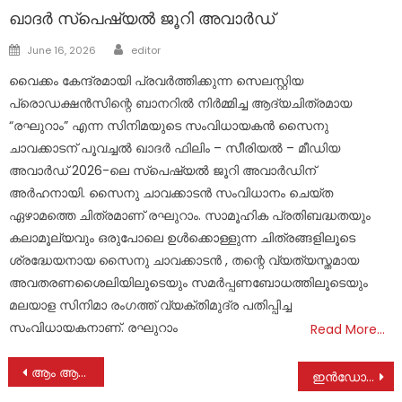
ഖാദർ സ്പെഷ്യൽ ജൂറി അവാർഡ്
Author
Posted
June 16, 2026
editor
on
വൈക്കം കേന്ദ്രമായി പ്രവർത്തിക്കുന്ന സെലസ്റ്റിയ
പ്രൊഡക്ഷൻസിന്റെ ബാനറിൽ നിർമ്മിച്ച ആദ്യചിത്രമായ
“രഘുറാം” എന്ന സിനിമയുടെ സംവിധായകൻ സൈനു
ചാവക്കാടന് പൂവച്ചൽ ഖാദർ ഫിലിം – സീരിയൽ – മീഡിയ
അവാർഡ് 2026-ലെ സ്പെഷ്യൽ ജൂറി അവാർഡിന്
അർഹനായി. സൈനു ചാവക്കാടൻ സംവിധാനം ചെയ്ത
ഏഴാമത്തെ ചിത്രമാണ് രഘുറാം. സാമൂഹിക പ്രതിബദ്ധതയും
കലാമൂല്യവും ഒരുപോലെ ഉൾക്കൊള്ളുന്ന ചിത്രങ്ങളിലൂടെ
ശ്രദ്ധേയനായ സൈനു ചാവക്കാടൻ , തന്റെ വ്യത്യസ്തമായ
അവതരണശൈലിയിലൂടെയും സമർപ്പണബോധത്തിലൂടെയും
മലയാള സിനിമാ രംഗത്ത് വ്യക്തിമുദ്ര പതിപ്പിച്ച
സംവിധായകനാണ്. രഘുറാം
Read More…
Post
ആം ആദ്മി പാർട്ടിയുടെ പ്രതിഷേധം
ഇന്‍ഡോര്‍ ബാഡ്മിന്റന്‍ കോര്‍ട്ട് ഇന്ന് നാടിന് സമര്‍പ്പിക്കും