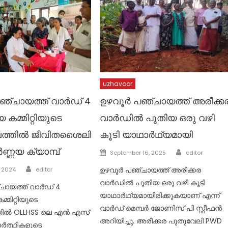
uzhavoor
ഞ്ചായത്ത് വാർഡ് 4
ഉഴവൂർ പഞ്ചായത്ത് അരീക്ക
മ്മിറ്റിയുടെ
വാർഡിൽ പുതിയ ഒരു വഴി
വത്തിൽ ജീവിതശൈലി
കൂടി യാഥാർഥ്യമായി
്ണയ ക്യാമ്പ്
Author
Posted
September 16, 2025
editor
on
Author
ഉഴവൂർ പഞ്ചായത്ത് അരീക്കര
, 2024
editor
വാർഡിൽ പുതിയ ഒരു വഴി കൂടി
ചായത്ത് വാർഡ് 4
യാഥാർഥ്യമായിരിക്കുകയാണ് എന്ന്
മിറ്റിയുടെ
വാർഡ് മെമ്പർ ജോണിസ് പി സ്റ്റീഫൻ
തിൽ OLLHSS ലെ എൻ എസ്
അറിയിച്ചു. അരീക്കര പുതുവേലി PWD
ർത്ഥികളുടെ