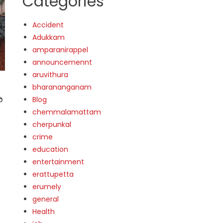
Categories
Accident
Adukkam
amparanirappel
announcemennt
aruvithura
bharananganam
ര
Blog
chemmalamattam
cherpunkal
crime
education
entertainment
erattupetta
erumely
general
Health