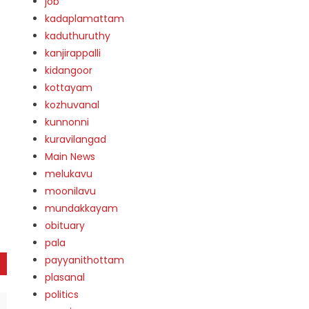
job
kadaplamattam
kaduthuruthy
kanjirappalli
kidangoor
kottayam
kozhuvanal
kunnonni
kuravilangad
Main News
melukavu
moonilavu
mundakkayam
obituary
pala
payyanithottam
plasanal
politics