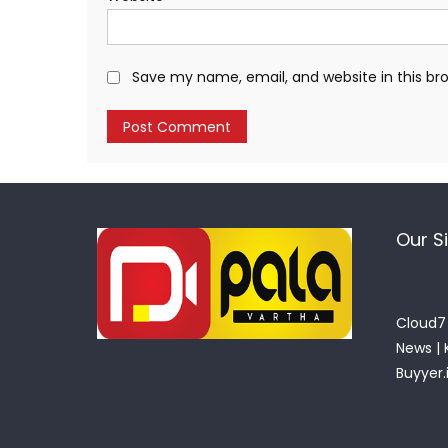
Save my name, email, and website in this br
Our S
Cloud7 
News
|
Buyyer.