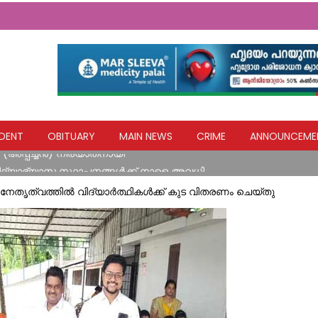
യ ഹസ്തവുമായി കോൺഗ്രസ് കുന്നോന്നി വാർഡ് കമ്മറ്റി
DENT
OBITUARY
MAIN NEWS
CRIME
ANNOUNCEME
 (അപ്പച്ചന്‍) നിര്യാതനായി
വിദ്യാഭ്യാസ സ്ഥാപനങ്ങൾക്ക് നാളെ അവധി
എല്ലാവര്‍ക്കും ധനസഹായം ഉറപ്പാക്കും: മന്ത്രി മോന്‍സ് ജോസഫ്
 നേതൃത്വത്തിൽ വിദ്യാർത്ഥികൾക്ക് കുട വിതരണം ചെയ്തു
ിടിച്ച് അപകടം
യ ഹസ്തവുമായി കോൺഗ്രസ് കുന്നോന്നി വാർഡ് കമ്മറ്റി
 (അപ്പച്ചന്‍) നിര്യാതനായി