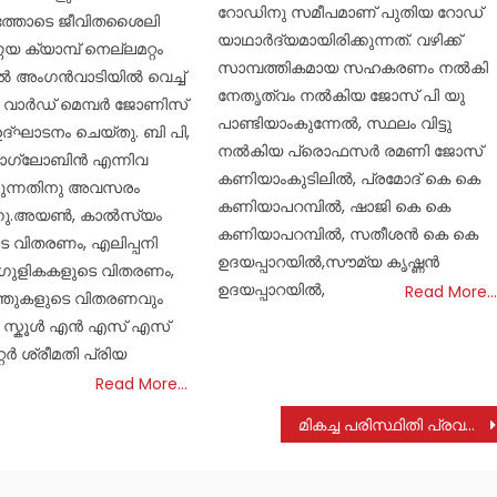
റോഡിനു സമീപമാണ് പുതിയ റോഡ്
തോടെ ജീവിതശൈലി
യാഥാർദ്യമായിരിക്കുന്നത്. വഴിക്ക്
 ക്യാമ്പ് നെല്ലമറ്റം
സാമ്പത്തികമായ സഹകരണം നൽകി
േൽ അംഗൻവാടിയിൽ വെച്ച്
നേതൃത്വം നൽകിയ ജോസ് പി യു
ടു. വാർഡ് മെമ്പർ ജോണിസ്
പാണ്ടിയാംകുന്നേൽ, സ്ഥലം വിട്ടു
 ഉദ്‌ഘാടനം ചെയ്തു. ബി പി,
നൽകിയ പ്രൊഫസർ രമണി ജോസ്
ോഗ്ലോബിൻ എന്നിവ
കണിയാംകുടിലിൽ, പ്രമോദ് കെ കെ
കുന്നതിനു അവസരം
കണിയാപറമ്പിൽ, ഷാജി കെ കെ
ന്നു.അയൺ, കാൽസ്യം
കണിയാപറമ്പിൽ, സതീശൻ കെ കെ
െ വിതരണം, എലിപ്പനി
ഉദയപ്പാറയിൽ,സൗമ്യ കൃഷ്ണൻ
ഗുളികകളുടെ വിതരണം,
ഉദയപ്പാറയിൽ,
Read More…
വിത്തുകളുടെ വിതരണവും
ു. സ്കൂൾ എൻ എസ് എസ്
ർ ശ്രീമതി പ്രിയ
Read More…
മികച്ച പരിസ്ഥിതി പ്രവർത്തനങ്ങൾക്കുള്ള സർക്കാർ പുരസ്കാരം മാർ സ്ലീവാ മെഡിസിറ്റി ഏറ്റുവാങ്ങി