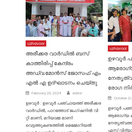
uzhavoor
uzhavoor
അരീക്കര വാർഡിൽ ബസ്
ഉഴവൂർ പ
കാത്തിരിപ്പ് കേന്ദ്രം
ആരോഗ്യ ക
അഡ്വ.മോൻസ് ജോസഫ് എം
നേതൃത്
എൽ എ ഉദ്ഘാടനം ചെയ്തു
രോഗ നിർണ
Author
Posted
February 29, 2024
editor
Posted
October 21
on
ഉഴവൂർ : ഉഴവൂർ പഞ്ചായത്ത് അരീക്കര
on
ഉഴവൂർ പഞ്
വാർഡിൽ, പാറത്തോട് ജംഗ്ഷനിൽ വി
ആരോഗ്യ കമ്
റ്റി മാണി, മറിയാമ്മ മാണി
നേതൃത്വത്
വെട്ടത്തുകണ്ടത്തിൽ മെമ്മോറിയൽ
എസ് വിദ്യാ