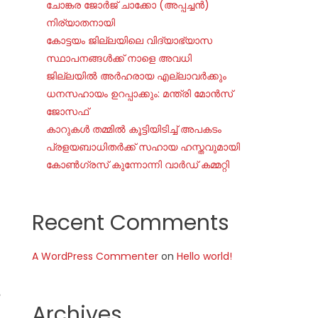
ചോങ്കര ജോര്‍ജ് ചാക്കോ (അപ്പച്ചന്‍)
നിര്യാതനായി
കോട്ടയം ജില്ലയിലെ വിദ്യാഭ്യാസ
സ്ഥാപനങ്ങൾക്ക് നാളെ അവധി
ജില്ലയില്‍ അര്‍ഹരായ എല്ലാവര്‍ക്കും
ധനസഹായം ഉറപ്പാക്കും: മന്ത്രി മോന്‍സ്
ജോസഫ്
കാറുകൾ തമ്മിൽ കൂട്ടിയിടിച്ച് അപകടം
പ്രളയബാധിതർക്ക് സഹായ ഹസ്തവുമായി
കോൺഗ്രസ് കുന്നോന്നി വാർഡ് കമ്മറ്റി
Recent Comments
A WordPress Commenter
on
Hello world!
Archives