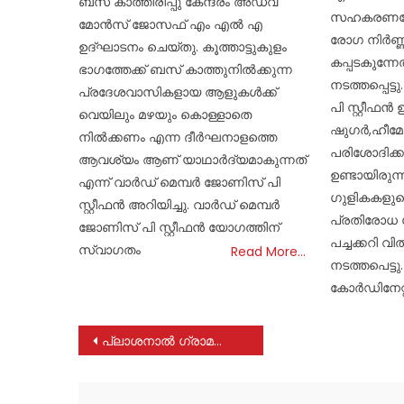
ബസ് കാത്തിരിപ്പു കേന്ദ്രം അഡ്വ
സഹകരണത്
മോൻസ് ജോസഫ് എം എൽ എ
രോഗ നിർണ്ണയ
ഉദ്‌ഘാടനം ചെയ്തു. കൂത്താട്ടുകുളം
കപ്പടകുന്ന
ഭാഗത്തേക്ക്‌ ബസ് കാത്തുനിൽക്കുന്ന
നടത്തപ്പെട്
പ്രദേശവാസികളായ ആളുകൾക്ക്
പി സ്റ്റീഫൻ
വെയിലും മഴയും കൊള്ളാതെ
ഷുഗർ,ഹീമ
നിൽക്കണം എന്ന ദീർഘനാളത്തെ
പരിശോദിക്
ആവശ്യം ആണ് യാഥാർദ്യമാകുന്നത്
ഉണ്ടായിരു
എന്ന് വാർഡ് മെമ്പർ ജോണിസ് പി
ഗുളികകളുട
സ്റ്റീഫൻ അറിയിച്ചു. വാർഡ് മെമ്പർ
പ്രതിരോധ 
ജോണിസ് പി സ്റ്റീഫൻ യോഗത്തിന്
പച്ചക്കറി 
സ്വാഗതം
Read More…
നടത്തപെട്ട
കോർഡിനേറ്റ
Post
പ്ലാശനാൽ ഗ്രാമത്തെ ഒന്നടങ്കം ദുഃഖത്തിലാഴ്ത്തി അമ്മയുടെയും മകൻ്റെയും വിയോഗവാർത്ത
navigation