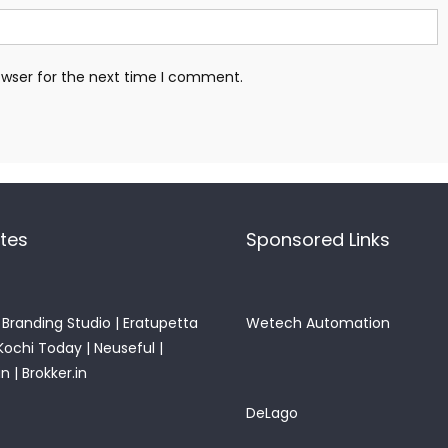
owser for the next time I comment.
ites
Sponsored Links
Branding Studio
|
Eratupetta
Wetech Automation
Kochi Today
|
Neuseful
|
in
|
Brokker.in
DeLago