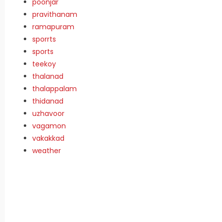
poonjar
pravithanam
ramapuram
sporrts
sports
teekoy
thalanad
thalappalam
thidanad
uzhavoor
vagamon
vakakkad
weather