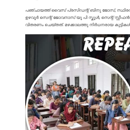
പഞ്ചായത്ത് വൈസ് പ്രസിഡന്റ്‌ ബിനു ജോസ്, സ്ഥിരസ
ഉഴവൂർ സെന്റ് ജോവനാസ് യൂ പി സ്കൂൾ, സെന്റ് സ്റ്
വിതരണം ചെയ്തത്. മഴക്കാലത്തു നിർധനരായ കുട്ട