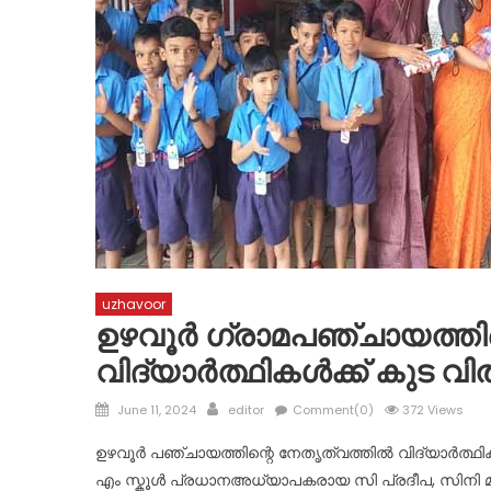
uzhavoor
ഉഴവൂർ ഗ്രാമപഞ്ചായത്തി
വിദ്യാർത്ഥികൾക്ക് കുട 
Posted
Author
June 11, 2024
editor
Comment(0)
372 Views
on
ഉഴവൂർ പഞ്ചായത്തിന്റെ നേതൃത്വത്തിൽ വിദ്യാർത്ഥിക
എം സ്കൂൾ പ്രധാനഅധ്യാപകരായ സി പ്രദീപ, സിനി മാ