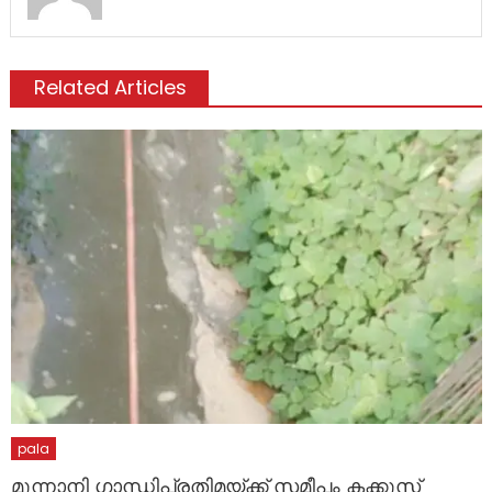
Related Articles
pala
മൂന്നാനി ഗാന്ധിപ്രതിമയ്ക്ക് സമീപം കക്കൂസ്