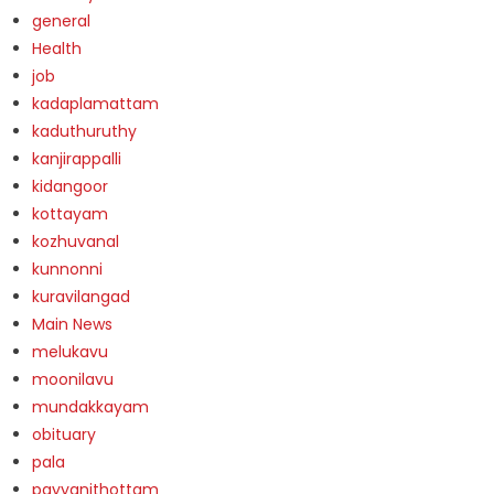
general
Health
job
kadaplamattam
kaduthuruthy
kanjirappalli
kidangoor
kottayam
kozhuvanal
kunnonni
kuravilangad
Main News
melukavu
moonilavu
mundakkayam
obituary
pala
payyanithottam