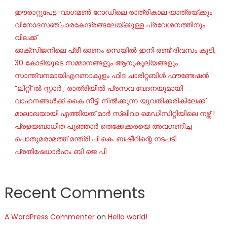
ഈരാറ്റുപേട്ട-വാഗമൺ റോഡിലെ രാത്രികാല യാത്രയ്ക്കും
വിനോദസഞ്ചാരകേന്ദ്രങ്ങലേയ്ക്കുള്ള പ്രവേശനത്തിനും
വിലക്ക്
ഓക്‌സിജനിലെ പ്രീ ഓണം സെയില്‍ ഇനി രണ്ട് ദിവസം കൂടി,
30 കോടിയുടെ സമ്മാനങ്ങളും ആനുകൂല്യങ്ങളും
സാന്ത്വനമായിഎറണാകുളം ഫിദ ചാരിറ്റബിൾ ഫൗണ്ടേഷൻ
“ലിറ്റി”ൽ സ്റ്റാർ ; രാത്രിയിൽ പ്രസവ വേദനയുമായി
വാഹനങ്ങൾക്ക് കൈ നീട്ടി നിൽക്കുന്ന യുവതിക്കരികിലേക്ക്
മാലാഖയായി എത്തിയത് മാർ സ്ലീവാ മെഡിസിറ്റിയിലെ നഴ്സ് !
പ്രളയബാധിത പൂഞ്ഞാർ തെക്കേക്കരയെ അവഗണിച്ച
പൊതുമരാമത്ത് മന്ത്രി പി.കെ. ബഷീറിന്റെ നടപടി
പ്രതിഷേധാർഹം ബി ജെ പി
Recent Comments
A WordPress Commenter
on
Hello world!