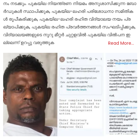
നം ന​​ട​​ക്കും. പു​​ക​​യി​​ല നി​​യ​​ന്ത്ര​​ണ നി​​യ​​മം അ​​നു​​ശാ​​സി​​ക്കു​​ന്ന ബോ​​
ര്‍​ഡു​​ക​​ള്‍ സ്ഥാ​​പി​​ക്കു​​ക, പു​​ക​​യി​​ല-​​ല​​ഹ​​രി പ​​രി​​ശോ​​ധ​​നാ സ​​മി​​തി​​ക​​
ള്‍ രൂ​​പീ​​ക​​രി​​ക്കു​​ക, പു​​ക​​യി​​ല-​​ല​​ഹ​​രി ര​​ഹി​​ത വി​​ദ്യാ​​ല​​യ ന​​യം പ്ര​​
ഖ്യാ​​പി​​ക്കു​​ക, പു​​ക​​യി​​ല ര​​ഹി​​ത പ്ര​​വ​​ര്‍​ത്ത​​ന​​ങ്ങ​​ള്‍ സം​​ഘ​​ടി​​പ്പി​​ക്കു​​ക,
വി​​ദ്യാ​​ല​​യ​​ങ്ങ​​ളു​​ടെ നൂ​​റു മീ​​റ്റ​​ര്‍ ചു​​റ്റ​​ള​​വി​​ല്‍ പു​​ക​​യി​​ല വി​​ല്‍​പ​​ന ഇ​​
ല്ലെ​​ന്ന് ഉ​​റ​​പ്പു വ​​രു​​ത്തു​​ക
Read More…