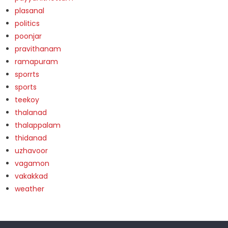
plasanal
politics
poonjar
pravithanam
ramapuram
sporrts
sports
teekoy
thalanad
thalappalam
thidanad
uzhavoor
vagamon
vakakkad
weather