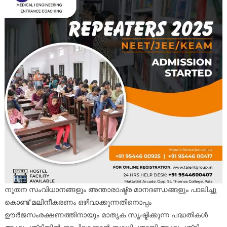
നൂതന സംവിധാനങ്ങളും അന്താരാഷ്ട്ര മാനദണ്ഡങ്ങളും പാലിച്ചു
കൊണ്ട് മലിനീകരണം ഒഴിവാക്കുന്നതിനൊപ്പം
ഊർജസംരക്ഷണത്തിനായും മാതൃക സൃഷ്ടിക്കുന്ന പദ്ധതികൾ