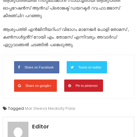
ആശുപത്രിയിൽ നടപ്പിലാക്കാൻ സാധിച്ചതായി ആശുപത്രി
ഓപ്പറേഷൻസ് ആൻഡ് പ്രൊജക്ട് ഡയറക്ടർ റവ.ഫാ.ജോസ്
കീരഞ്ചിറ പറഞ്ഞു.
ആശുപത്രി എൻജിനീയറിംഗ് വിഭാഗം മാനേജർ പോളി തോമസ് ,
കൺസൾട്ടൻ്റ് റോയി എം. തോമസ് എന്നിവരും അവാർഡ്
ഏറ്റുവാങ്ങൽ ചടങ്ങിൽ പങ്കെടുത്തു.
Share on Facebook
Tweet on twitter
Share on google+
Pin to pinterest
Tagged
Mar Sleeva Medicity Palai
Editor