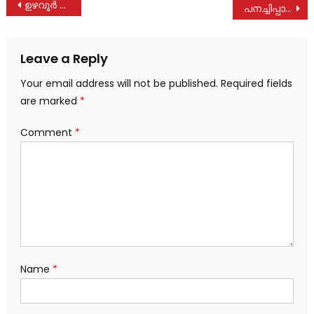
Post
ഉഴവൂർ ഗ്രാമപഞ്ചായത്തിന്റെ നേതൃത്വത്തിൽ വിദ്യാർത്ഥികൾക്ക് കുട വിതരണം ചെയ്തു
പനച്ചിപ്പാറ പുത്തൻവീട്ടിൽ ഗോപി പി കെ നിര്യാതനായി
navigation
Leave a Reply
Your email address will not be published.
Required fields
are marked
*
Comment
*
Name
*