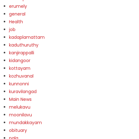
erumely
general
Health
job
kadaplamattam
kaduthuruthy
kanjirappalli
kidangoor
kottayam
kozhuvanal
kunnonni
kuravilangad
Main News
melukavu
moonilavu
mundakkayam
obituary
pala