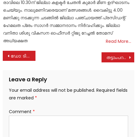
രാവിലെ 10.30ന് ജില്ലാ കളക്ടർ ചേതൻ കുമാർ മീണ ഉദ്ഘാടനം
ചെയ്യും. നാലുമണിവരെയാണ് മത്സരങ്ങൾ. വൈകിട്ടു 4.00
മണിക്കു നടക്കുന്ന ചടങ്ങിൽ ജില്ലാ പഞ്ചായത്ത് പ്രസിഡന്റ്
ഹേമലത പ്രേം സാഗർ സമ്മാനദാനം നിർവഹിക്കും. ജില്ലാ
വനിതാ ശിശു വികസന ഓഫീസർ റ്റിജു റേച്ചൽ തോമസ്
അധ്യക്ഷത
Read More…
Post
ഡോ: ടി.പി.അഭിലാഷ് പാലാ ജനറൽ ആശുപത്രി സൂപ്രണ്ട്
തട്ടാംപറമ്പിൽ ചിന്നമ്മ ജോസഫ് നിര്യാതയായി
navigation
Leave a Reply
Your email address will not be published.
Required fields
are marked
*
Comment
*