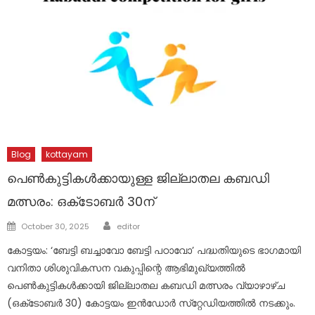
Blog
kottayam
പെൺകുട്ടികൾക്കായുള്ള ജില്ലാതല കബഡി
മത്സരം: ഒക്‌ടോബർ 30ന്
Author
Posted
October 30, 2025
editor
on
കോട്ടയം: ‘ബേട്ടി ബച്ചാവോ ബേട്ടി പഠാവോ’ പദ്ധതിയുടെ ഭാഗമായി
വനിതാ ശിശുവികസന വകുപ്പിന്റെ ആഭിമുഖ്യത്തിൽ
പെൺകുട്ടികൾക്കായി ജില്ലാതല കബഡി മത്സരം വ്യാഴാഴ്ച
(ഒക്‌ടോബർ 30) കോട്ടയം ഇൻഡോർ സ്‌റ്റേഡിയത്തിൽ നടക്കും.