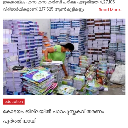
ഇക്കൊല്ലം എസ്എസ്എൽസി പരീക്ഷ എഴുതിയത് 4,27,105
വിദ്യാർഥികളാണ്. 2,17,525 ആൺകുട്ടികളും
Read More…
education
കോട്ടയം ജില്ലയിൽ പാഠപുസ്തകവിതരണം
പൂർത്തിയായി