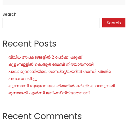
Search
Search
Recent Posts
വിവിധ അപകടങ്ങളിൽ 2 പേർക്ക് പരുക്ക്
കുളംമ്പള്ളിൽ കെ.ആർ ബേബി നിര്യാതനായി
പാലാ മൂന്നാനിയിലെ ഗാന്ധിസ്ക്വയറിൽ ഗാന്ധി പ്രതിമ
പുന:സ്ഥാപിച്ചു
കുന്നോന്നി ഗുരുദേവ ക്ഷേത്രത്തിൽ കർക്കിടക വാവുബലി
മുണ്ടാങ്കൽ എൽസി ജയിംസ് നിര്യാതയായി
Recent Comments