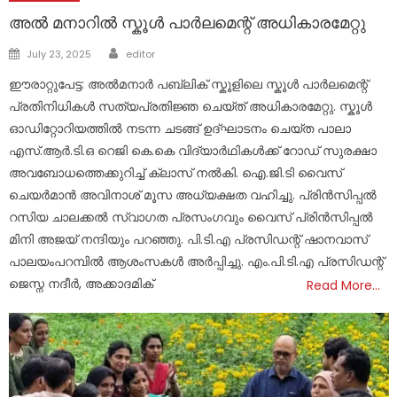
അൽ മനാറിൽ സ്കൂൾ പാർലമെന്റ് അധികാരമേറ്റു
Author
Posted
July 23, 2025
editor
on
ഈരാറ്റുപേട്ട: അൽമനാർ പബ്ലിക് സ്കൂളിലെ സ്കൂൾ പാർലമെന്റ്
പ്രതിനിധികൾ സത്യപ്രതിജ്ഞ ചെയ്ത് അധികാരമേറ്റു. സ്കൂൾ
ഓഡിറ്റോറിയത്തിൽ നടന്ന ചടങ്ങ് ഉദ്ഘാടനം ചെയ്ത പാലാ
എസ്.ആർ.ടി.ഒ റെജി കെ.കെ വിദ്യാർഥികൾക്ക് റോഡ് സുരക്ഷാ
അവബോധത്തെക്കുറിച്ച് ക്ലാസ് നൽകി. ഐ.ജി.ടി വൈസ്
ചെയർമാൻ അവിനാശ് മൂസ അധ്യക്ഷത വഹിച്ചു. പ്രിൻസിപ്പൽ
റസിയ ചാലക്കൽ സ്വാഗത പ്രസംഗവും വൈസ് പ്രിൻസിപ്പൽ
മിനി അജയ് നന്ദിയും പറഞ്ഞു. പി.ടി.എ പ്രസിഡന്റ് ഷാനവാസ്
പാലയംപറമ്പിൽ ആശംസകൾ അർപ്പിച്ചു. എം.പി.ടി.എ പ്രസിഡന്റ്
ജെസ്ന നദീർ, അക്കാദമിക്
Read More…