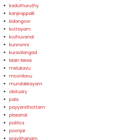
kaduthuruthy
kanjirappalli
kidangoor
kottayam
kozhuvanal
kunnonni
kuravilangad
Main News
melukavu
moonilavu
mundakkayam
obituary
pala
payyanithottam
plasanal
politics
poonjar
pravithanam