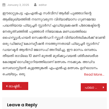
Author
Posted
January 3, 2025
editor
on
ഈരാറ്റുപേട്ട: എംഎൽഎ സർവീസ് ആർമി പൂഞ്ഞാറിന്റെ
ആഭിമുഖ്യത്തിൽ നടന്നുവരുന്ന വിദ്യാഭ്യാസ ഗുണമേന്മാ
പദ്ധതിയായ ഫ്യൂച്ചർ സ്റ്റാർസ് എഡ്യൂക്കേഷൻ പ്രോജക്ടിന്റെ
നേതൃത്വത്തിൽ പൂഞ്ഞാർ നിയോജക മണ്ഡലത്തിലെ
ഹൈസ്കൂൾ,ഹയർ സെക്കൻഡറി സ്കൂൾ വിദ്യാർത്ഥികൾക്ക് വേണ്ടി
ഒരു ഡിബേറ്റ് കോമ്പറ്റീഷൻ നടത്തുന്നതായി ഫ്യൂച്ചർ സ്റ്റാർസ്
ഡയറക്ടർ ആൻസി ജോസഫ് അറിയിച്ചു. ഈ മാസം ഒമ്പതാം
തീയതി രാവിലെ 10 മണി മുതൽ മുരിക്കുംവയൽ ശ്രീശബരീശ
കോളേജ് ഓഡിറ്റോറിയത്തിലാണ് മത്സരം നടക്കുക. അഡ്വ.
സെബാസ്റ്റ്യൻ കുളത്തുങ്കൽ എംഎൽഎ മത്സരം ഉദ്ഘാടനം
ചെയ്യും. ഒരു
Read More…
Post
രാഷ്ട്രീയത്തിലെ യഥാർത്ഥ ക്ഷുദ്രജീവി ലാലിച്ചൻ ജോർജ്; യുഡിഎഫ് വിജയങ്ങൾ എളുപ്പമാക്കുന്നത് എൽഡിഎഫ് നേതൃനിരയിലെ അദ്ദേഹത്തിന്റെ സാന്നിധ്യം: ടോണി തൈപ്പറമ്പിൽ
പാലാ ഡിപ്പോയുടെ കൊന്നക്കാട്, പാണത്തൂർ സർവ്വീസ് കർ ഇനി എല്ലാ ദിവസവും ഓടേണ്ടെന്ന് മാനേജ്മെൻ്റ് ; മറ്റ് സർവീസ് ലോബികൾക്കായുള്ള ഒത്തുകളിയെന്ന് പാസഞ്ചേഴ് അസോസിയേഷൻ
navigation
Leave a Reply