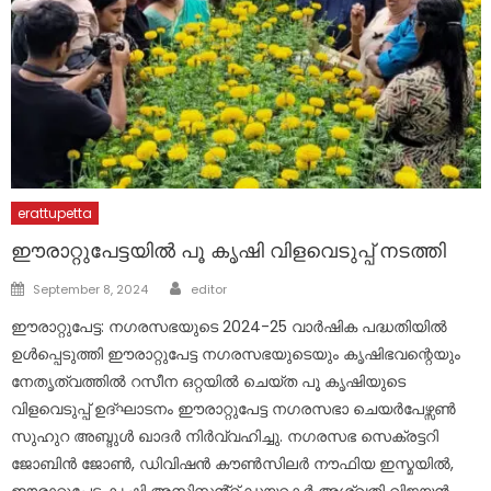
erattupetta
ഈരാറ്റുപേട്ടയിൽ പൂ കൃഷി വിളവെടുപ്പ് നടത്തി
Author
Posted
September 8, 2024
editor
on
ഈരാറ്റുപേട്ട: നഗരസഭയുടെ 2024-25 വാർഷിക പദ്ധതിയിൽ
ഉൾപ്പെടുത്തി ഈരാറ്റുപേട്ട നഗരസഭയുടെയും കൃഷിഭവന്റെയും
നേതൃത്വത്തിൽ റസീന ഒറ്റയിൽ ചെയ്ത പൂ കൃഷിയുടെ
വിളവെടുപ്പ് ഉദ്ഘാടനം ഈരാറ്റുപേട്ട നഗരസഭാ ചെയർപേഴ്സൺ
സുഹുറ അബ്ദുൾ ഖാദർ നിർവ്വഹിച്ചു. നഗരസഭ സെക്രട്ടറി
ജോബിൻ ജോൺ, ഡിവിഷൻ കൗൺസിലർ നൗഫിയ ഇസ്മയിൽ,