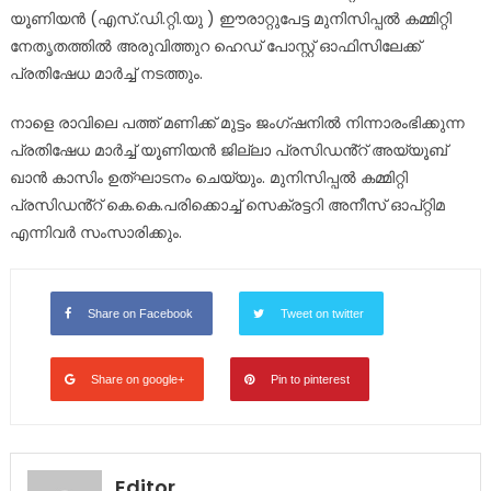
യൂണിയൻ (എസ്.ഡി.റ്റി.യു ) ഈരാറ്റുപേട്ട മുനിസിപ്പൽ കമ്മിറ്റി
നേതൃതത്തിൽ അരുവിത്തുറ ഹെഡ് പോസ്റ്റ് ഓഫിസിലേക്ക്
പ്രതിഷേധ മാർച്ച് നടത്തും.
നാളെ രാവിലെ പത്ത് മണിക്ക് മുട്ടം ജംഗ്ഷനിൽ നിന്നാരംഭിക്കുന്ന
പ്രതിഷേധ മാർച്ച് യൂണിയൻ ജില്ലാ പ്രസിഡൻ്റ് അയ്യൂബ്
ഖാൻ കാസിം ഉത്ഘാടനം ചെയ്യും. മുനിസിപ്പൽ കമ്മിറ്റി
പ്രസിഡൻ്റ് കെ.കെ.പരിക്കൊച്ച് സെക്രട്ടറി അനീസ് ഓപ്റ്റിമ
എന്നിവർ സംസാരിക്കും.
Share on Facebook
Tweet on twitter
Share on google+
Pin to pinterest
Editor