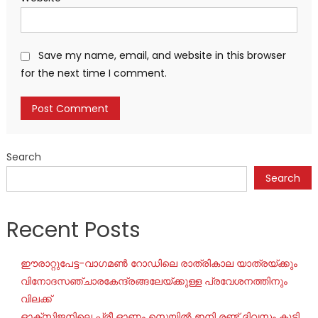
Save my name, email, and website in this browser
for the next time I comment.
Search
Search
Recent Posts
ഈരാറ്റുപേട്ട-വാഗമൺ റോഡിലെ രാത്രികാല യാത്രയ്ക്കും
വിനോദസഞ്ചാരകേന്ദ്രങ്ങലേയ്ക്കുള്ള പ്രവേശനത്തിനും
വിലക്ക്
ഓക്‌സിജനിലെ പ്രീ ഓണം സെയില്‍ ഇനി രണ്ട് ദിവസം കൂടി,