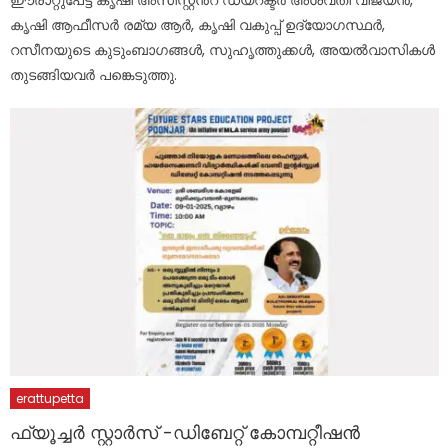
ഈരാറ്റുപേട്ട കൃഷി അസിസ്റ്റൻ്റ് ഡയറക്ടർ അശ്വതി വിജയൻ,
കൃഷി ആഫീസർ രമ്യ ആർ, കൃഷി വകുപ്പ് ഉദ്യോഗസ്ഥർ,
റസീനയുടെ കുടുംബാഗങ്ങൾ, സുഹൃത്തുക്കൾ, അയൽവാസികൾ
തുടങ്ങിയവർ പങ്കെടുത്തു.
erattupetta
ഫ്യൂച്ചർ സ്റ്റാർസ് -ഡിബേറ്റ് കോമ്പറ്റീഷൻ