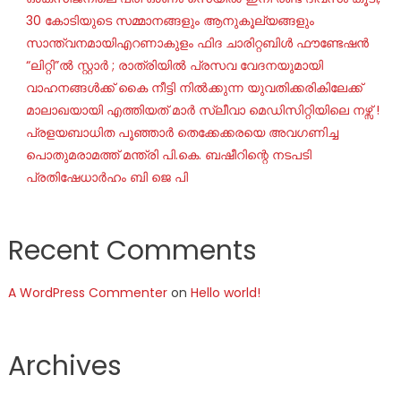
30 കോടിയുടെ സമ്മാനങ്ങളും ആനുകൂല്യങ്ങളും
സാന്ത്വനമായിഎറണാകുളം ഫിദ ചാരിറ്റബിൾ ഫൗണ്ടേഷൻ
“ലിറ്റി”ൽ സ്റ്റാർ ; രാത്രിയിൽ പ്രസവ വേദനയുമായി
വാഹനങ്ങൾക്ക് കൈ നീട്ടി നിൽക്കുന്ന യുവതിക്കരികിലേക്ക്
മാലാഖയായി എത്തിയത് മാർ സ്ലീവാ മെഡിസിറ്റിയിലെ നഴ്സ് !
പ്രളയബാധിത പൂഞ്ഞാർ തെക്കേക്കരയെ അവഗണിച്ച
പൊതുമരാമത്ത് മന്ത്രി പി.കെ. ബഷീറിന്റെ നടപടി
പ്രതിഷേധാർഹം ബി ജെ പി
Recent Comments
A WordPress Commenter
on
Hello world!
Archives