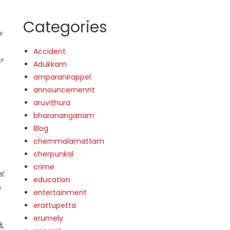
Categories
യ
Accident
ും
Adukkam
amparanirappel
announcemennt
aruvithura
bharananganam
Blog
chemmalamattam
cherpunkal
crime
്.
education
ം
entertainment
erattupetta
erumely
ർ,