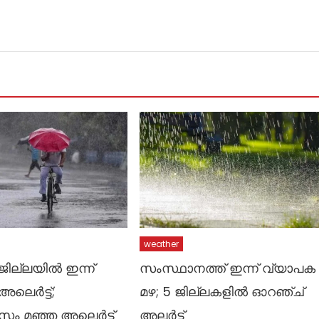
weather
ജില്ലയിൽ ഇന്ന്
സംസ്ഥാനത്ത് ഇന്ന് വ്യാപക
ലെർട്ട്;
മഴ; 5 ജില്ലകളിൽ ഓറഞ്ച്
സം മഞ്ഞ അലെർട്ട്
അലർട്ട്