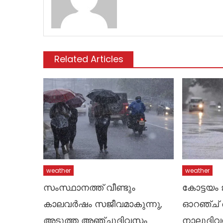
Related Articles
weather
weather
സംസ്ഥാനത്ത് വീണ്ടും
കോട്ടയം 
കാലവർഷം സജീവമാകുന്നു,
ഓറഞ്ച് അ
അടുത്ത അഞ്ചുദിവസം
നാലുദിവ