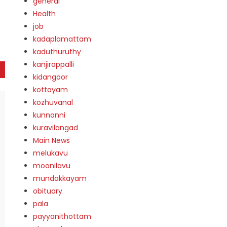
general
Health
job
kadaplamattam
kaduthuruthy
kanjirappalli
kidangoor
kottayam
kozhuvanal
kunnonni
kuravilangad
Main News
melukavu
moonilavu
mundakkayam
obituary
pala
payyanithottam