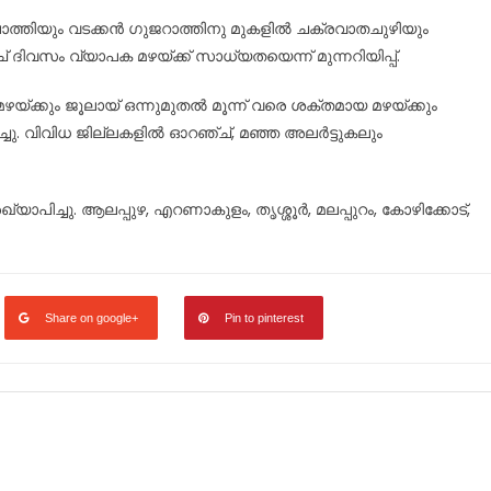
പാത്തിയും വടക്കൻ ഗുജറാത്തിനു മുകളിൽ ചക്രവാതചുഴിയും
വസം വ്യാപക മഴയ്ക്ക് സാധ്യതയെന്ന് മുന്നറിയിപ്പ്.
ഴയ്ക്കും ജൂലായ് ഒന്നുമുതൽ മൂന്ന് വരെ ശക്തമായ മഴയ്ക്കും
ച്ചു. വിവിധ ജില്ലകളിൽ ഓറഞ്ച്, മഞ്ഞ അലർട്ടുകലും
യാപിച്ചു. ആലപ്പുഴ, എറണാകുളം, തൃശ്ശൂർ, മലപ്പുറം, കോഴിക്കോട്,
Share on google+
Pin to pinterest