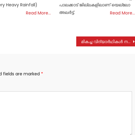
y Heavy Rainfall)
പാലക്കാട് ജില്ലകളിലാണ് യെല്ലോ
അലർട്ട്.
Read More…
Read More…
മികച്ച വിദ്യാർഥികൾ നമ്മുടെ നാടിന്റെ അഭിമാനം : മന്ത്രി റോഷി അഗസ്റ്റിൻ
d fields are marked
*