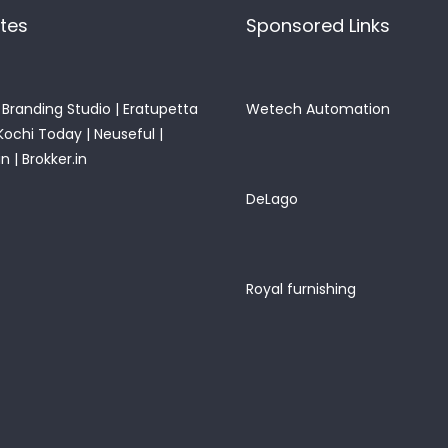
ites
Sponsored Links
Branding Studio
|
Eratupetta
Wetech Automation
Kochi Today
|
Neuseful
|
in
|
Brokker.in
DeLago
Royal furnishing