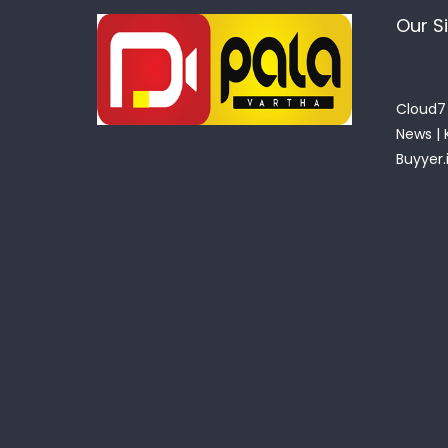
Our S
Cloud7 
News
|
Buyyer.