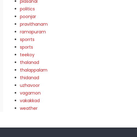
plasanal
politics
poonjar
pravithanam
ramapuram
sporrts
sports
teekoy
thalanad
thalappalam
thidanad
uzhavoor
vagamon
vakakkad
weather