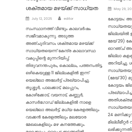
ശക്തമായ മഴയ്ക്ക് സാധ്യത
Posted
May 29, 2
on
Author
Posted
കോട്ടയം: അ
July 12, 2025
editor
on
സാധ്യതയുള
സംസ്ഥാനത്ത് വീണ്ടും കാലവർഷം
ജില്ലയിൽ ഇ
സജീവമാകുന്നു. അടുത്ത
മേയ് 29) കേ
അഞ്ചുദിവസം ശക്തമായ മഴയ്ക്ക്
ഓറഞ്ച് അലർ
സാധ്യതയെന്ന് കേന്ദ്ര കാലാവസ്ഥ
ജില്ലാ കളക്
വകുപ്പിന്റെ മുന്നറിയിപ്പ്.
അറിയിച്ചു. 
തിരുവനന്തപുരം, കൊല്ലം, പത്തനംതിട്ട,
സാധ്യതയുള
ഒഴികെയുള്ള 11 ജില്ലകളിൽ ഇന്ന്
(മേയ് 30)
യെല്ലോ അലേർട്ട് പ്രഖ്യാപിച്ചു.
കോട്ടയം ജി
തൃശ്ശൂർ, പാലക്കാട്, മലപ്പുറം,
പ്രഖ്യാപിച്ചിട
കോഴിക്കോട്, വയനാട്, കണ്ണൂർ,
അതിശക്തമാ
കാസർഗോഡ് ജില്ലകളിൽ നാളെ
സാധ്യതയാണ് 
യെല്ലോ അലർട്ട്. മധ്യ കേരളത്തിലും
24 മണിക്കൂ
വടക്കൻ കേരളത്തിലും മലയോര
മില്ലീമീറ്റർ
മേഖലകളിലും മഴ കനത്തേക്കും.
ലഭിക്കുന്
മഴക്കൊപ്പം ഒറ്റപ്പെട്ട ഇടങ്ങളിൽ