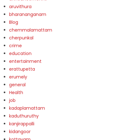
aruvithura
bharananganam
Blog
chemmalamattam
cherpunkal
crime
education
entertainment
erattupetta
erumely
general
Health
job
kadaplamattam
kaduthuruthy
kanjirappalli
kidangoor
kottayam