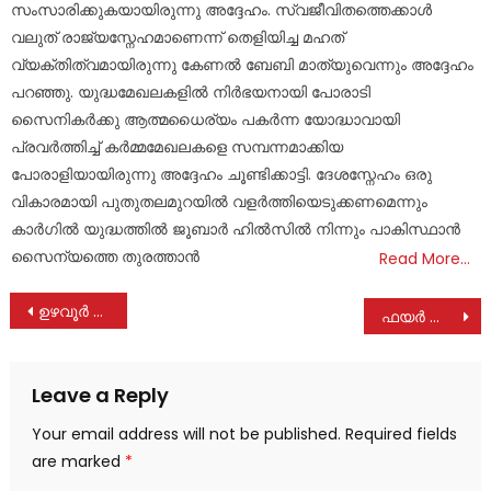
സംസാരിക്കുകയായിരുന്നു അദ്ദേഹം. സ്വജീവിതത്തെക്കാൾ
വലുത് രാജ്യസ്നേഹമാണെന്ന് തെളിയിച്ച മഹത്
വ്യക്തിത്വമായിരുന്നു കേണൽ ബേബി മാത്യുവെന്നും അദ്ദേഹം
പറഞ്ഞു. യുദ്ധമേഖലകളിൽ നിർഭയനായി പോരാടി
സൈനികർക്കു ആത്മധൈര്യം പകർന്ന യോദ്ധാവായി
പ്രവർത്തിച്ച് കർമ്മമേഖലകളെ സമ്പന്നമാക്കിയ
പോരാളിയായിരുന്നു അദ്ദേഹം ചൂണ്ടിക്കാട്ടി. ദേശസ്നേഹം ഒരു
വികാരമായി പുതുതലമുറയിൽ വളർത്തിയെടുക്കണമെന്നും
കാർഗിൽ യുദ്ധത്തിൽ ജൂബാർ ഹിൽസിൽ നിന്നും പാകിസ്ഥാൻ
സൈന്യത്തെ തുരത്താൻ
Read More…
Post
ഉഴവൂർ ഗ്രാമ പഞ്ചായത്തിൽ ഓണചന്ത
ഫയർ സ്റ്റേഷൻ സന്ദർശിച്ചു
navigation
Leave a Reply
Your email address will not be published.
Required fields
are marked
*