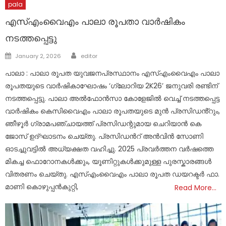
pala
എസ്എംവൈഎം പാലാ രൂപതാ വാർഷികം
നടത്തപ്പെട്ടു
Author
Posted
January 2, 2026
editor
on
പാലാ : പാലാ രൂപത യുവജനപ്രസ്ഥാനം എസ്എംവൈഎം പാലാ
രൂപതയുടെ വാർഷികാഘോഷം ‘ഗ്ലോറിയ 2K26’ ജനുവരി രണ്ടിന്
നടത്തപ്പെട്ടു. പാലാ അൽഫോൻസാ കോളേജിൽ വെച്ച് നടത്തപ്പെട്ട
വാർഷികം കെസിവൈഎം പാലാ രൂപതയുടെ മുൻ പ്രസിഡൻ്റും,
ഞീഴൂർ ഗ്രാമപഞ്ചായത്ത് പ്രസിഡന്റുമായ ചെറിയാൻ കെ
ജോസ് ഉദ്ഘാടനം ചെയ്തു. പ്രസിഡൻറ് അൻവിൻ സോണി
ഓടച്ചുവട്ടിൽ അധ്യക്ഷത വഹിച്ചു. 2025 പ്രവർത്തന വർഷത്തെ
മികച്ച ഫൊറോനകൾക്കും, യൂണിറ്റുകൾക്കുമുള്ള പുരസ്കാരങ്ങൾ
വിതരണം ചെയ്തു. എസ്എംവൈഎം പാലാ രൂപത ഡയറക്ടർ ഫാ.
മാണി കൊഴുപ്പൻകുറ്റി,
Read More…