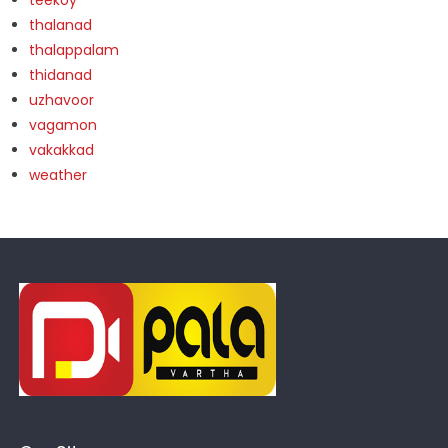
teekoy
thalanad
thalappalam
thidanad
uzhavoor
vagamon
vakakkad
weather