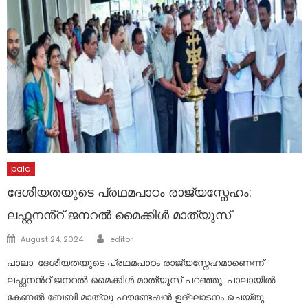
pala
ദേശീയതയുടെ പ്രഥമപാഠം രാജ്യസ്നേഹം:
ലഫ്റ്റനൻ്റ് ജനറൽ മൈക്കിൾ മാത്യൂസ്
Author
Posted
August 24, 2024
editor
on
പാലാ: ദേശീയതയുടെ പ്രഥമപാഠം രാജ്യസ്നേഹമാണെന്ന്
ലഫ്റ്റനൻറ് ജനറൽ മൈക്കിൾ മാത്യൂസ് പറഞ്ഞു. പാലായിൽ
കേണൽ ബേബി മാത്യു ഫൗണ്ടേഷൻ ഉദ്ഘാടനം ചെയ്തു