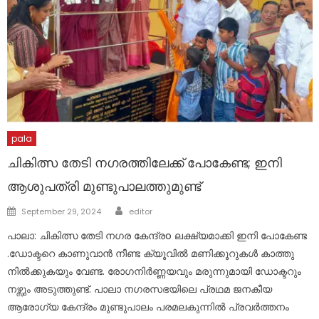
pala
ചികിത്സ തേടി നഗരത്തിലേക്ക് പോകേണ്ട; ഇനി
ആശുപത്രി മുണ്ടുപാലത്തുമുണ്ട്
Author
Posted
September 29, 2024
editor
on
പാലാ: ചികിത്സ തേടി നഗര കേന്ദ്രo ലക്ഷ്യമാക്കി ഇനി പോകേണ്ട
.ഡോക്ടറെ കാണുവാൻ നീണ്ട ക്യൂവിൽ മണിക്കൂറുകൾ കാത്തു
നിൽക്കുകയും വേണ്ട. രോഗനിർണ്ണയവും മരുന്നുമായി ഡോക്ടറും
നഴ്സും അടുത്തുണ്ട്. പാലാ നഗരസഭയിലെ പ്രഥമ ജനകീയ
ആരോഗ്യ കേന്ദ്രം മുണ്ടുപാലം പരമലകുന്നിൽ പ്രവർത്തനം