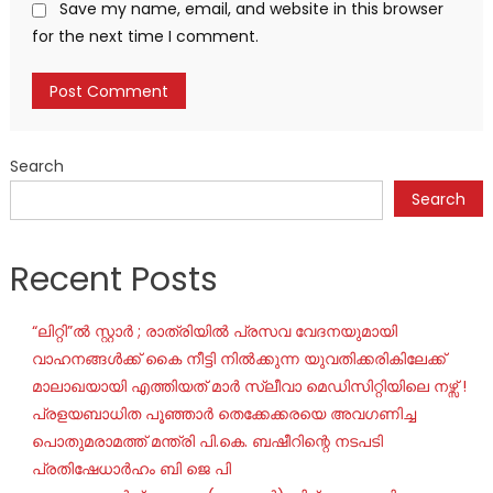
Save my name, email, and website in this browser
for the next time I comment.
Search
Search
Recent Posts
“ലിറ്റി”ൽ സ്റ്റാർ ; രാത്രിയിൽ പ്രസവ വേദനയുമായി
വാഹനങ്ങൾക്ക് കൈ നീട്ടി നിൽക്കുന്ന യുവതിക്കരികിലേക്ക്
മാലാഖയായി എത്തിയത് മാർ സ്ലീവാ മെഡിസിറ്റിയിലെ നഴ്സ് !
പ്രളയബാധിത പൂഞ്ഞാർ തെക്കേക്കരയെ അവഗണിച്ച
പൊതുമരാമത്ത് മന്ത്രി പി.കെ. ബഷീറിന്റെ നടപടി
പ്രതിഷേധാർഹം ബി ജെ പി