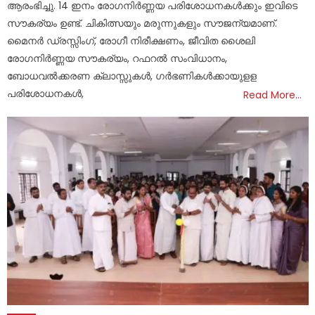
ആരംഭിച്ചു. 14 ഇനം രോഗനിർണ്ണയ പരിശോധനകൾക്കും ഇവിടെ
സൗകര്യം ഉണ്ട്. ചികിത്സയും മരുന്നുകളും സൗജന്യമാണ്‌.
മൈനർ ഡ്രസ്സിംഗ്, രോഗീ നിരീക്ഷണം, ജീവിത ശൈലി
രോഗനിർണ്ണയ സൗകര്യം, റഫറൽ സംവിധാനം,
ബോധവൽക്കരണ ക്ലാസ്സുകൾ, ഗർഭണികൾക്കായുളള
പരിശോധനകൾ,
Read More…