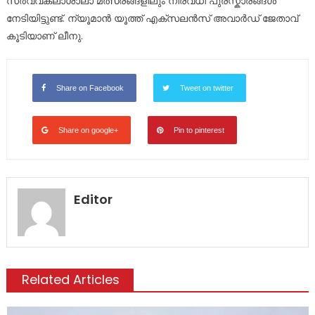
സർവ്വകലാശാലാ മത്സരങ്ങളിലും നിരവധി പുരസ്കാരങ്ങൾ
നേടിയിട്ടുണ്ട്. ന്യൂമാൻ യൂത്ത് എക്സലൻസ് അവാർഡ് ജേതാവ്
കൂടിയാണ് ലീനു.
Share on Facebook
Tweet on twitter
Share on google+
Pin to pinterest
Editor
Related Articles