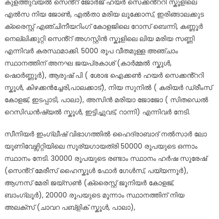
കുളത്തുവയൽ സെൻ്റ് ജോർജ് ഹയർ സെക്കൻ്ററി സ്കൂളിലെ
എൽസ നിയ ജോൺ, എൽതാ മരിയ ലൂക്കോസ്, ഇരിങ്ങാലക്കുട
ക്രൈസ്റ്റ് എഞ്ചിനീയറിംഗ് കോളജിലെ റോസ് ബെന്നി, കണ്ണൂർ
നെല്ലിക്കുറ്റി സെൻ്റ് അഗസ്റ്റിൻ സ്കൂളിലെ ലിയ മരിയ സണ്ണി
എന്നിവർ കരസ്ഥമാക്കി. 5000 രൂപ വീതമുള്ള അഞ്ചാം
സ്ഥാനത്തിന് അനഘ ജയപ്രകാശ് (കാർമ്മൽ സ്കൂൾ,
ഷൊർണ്ണൂർ), ആരുഷ് പി ( ശോഭ ഐക്കൺ ഹയർ സെക്കൻ്ററി
സ്കൂൾ, കിഴക്കൻച്ചേരി,പാലക്കാട്), നിയ സുനിൽ ( കരിയർ ഡ്രീംസ്
കോളജ്, ഇടപ്പാടി, പാലാ), അസിൻ മരിയാ ജോജോ ( സിതഡെൽ
റെസിഡൻഷ്യൽ സ്കൂൾ, ഇട്ടിച്ചുവട്, റാന്നി) എന്നിവർ നേടി.
സീനിയർ ഇംഗ്ലീഷ് വിഭാഗത്തിൽ ഹൈദ്രാബാദ് നൽസാർ ലോ
യൂണിവേഴ്സിറ്റിയിലെ സൂര്യഗായത്രി 50000 രൂപയുടെ ഒന്നാം
സ്ഥാനം നേടി. 30000 രൂപയുടെ രണ്ടാം സ്ഥാനം ഹർഷ സുരേഷ്
(സെൻ്റ് മേരീസ് ഹൈസ്കൂൾ ഫോർ ഗേൾസ്, പയ്യന്നൂർ),
ആഗ്നസ് മേരി ജയ്സൺ (ക്രൈസ്റ്റ് ജൂനിയർ കോളജ്,
ബാംഗ്ലൂർ), 20000 രൂപയുടെ മൂന്നാം സ്ഥാനത്തിന് നിയ
അലക്സ് (ചാവറ പബ്ളിക് സ്കൂൾ, പാലാ),