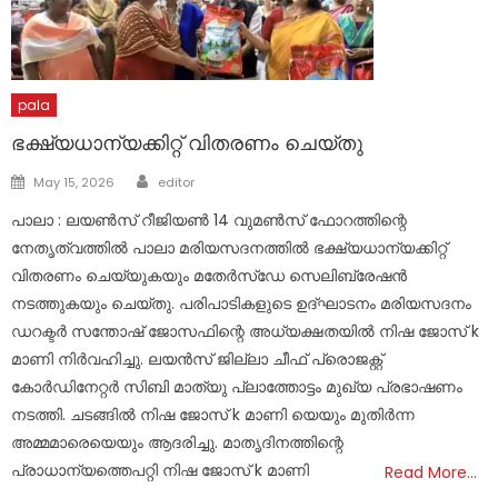
pala
ഭക്ഷ്യധാന്യക്കിറ്റ് വിതരണം ചെയ്തു
Author
Posted
May 15, 2026
editor
on
പാലാ : ലയൺസ് റീജിയൺ 14 വുമൺസ് ഫോറത്തിന്റെ
നേതൃത്വത്തിൽ പാലാ മരിയസദനത്തിൽ ഭക്ഷ്യധാന്യക്കിറ്റ്
വിതരണം ചെയ്യുകയും മതേർസ്ഡേ സെലിബ്രേഷൻ
നടത്തുകയും ചെയ്തു. പരിപാടികളുടെ ഉദ്ഘാടനം മരിയസദനം
ഡറക്ടർ സന്തോഷ്‌ ജോസഫിന്റെ അധ്യക്ഷതയിൽ നിഷ ജോസ് k
മാണി നിർവഹിച്ചു. ലയൻസ് ജില്ലാ ചീഫ് പ്രൊജക്റ്റ്‌
കോർഡിനേറ്റർ സിബി മാത്യു പ്ലാത്തോട്ടം മുഖ്യ പ്രഭാഷണം
നടത്തി. ചടങ്ങിൽ നിഷ ജോസ് k മാണി യെയും മുതിർന്ന
അമ്മമാരെയെയും ആദരിച്ചു. മാതൃദിനത്തിന്റെ
പ്രാധാന്യത്തെപറ്റി നിഷ ജോസ് k മാണി
Read More…