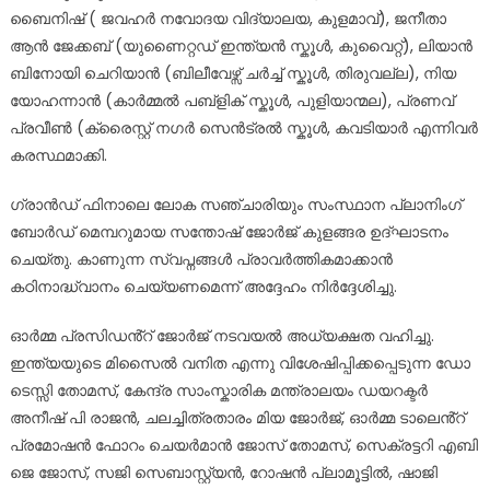
ബൈനിഷ് ( ജവഹർ നവോദയ വിദ്യാലയ, കുളമാവ്), ജനീതാ
ആൻ ജേക്കബ് (യുണൈറ്റഡ് ഇന്ത്യൻ സ്കൂൾ, കുവൈറ്റ്), ലിയാൻ
ബിനോയി ചെറിയാൻ (ബിലീവേഴ്സ് ചർച്ച് സ്കൂൾ, തിരുവല്ല), നിയ
യോഹന്നാൻ (കാർമ്മൽ പബ്ളിക് സ്കൂൾ, പുളിയാന്മല), പ്രണവ്
പ്രവീൺ (ക്രൈസ്റ്റ് നഗർ സെൻട്രൽ സ്കൂൾ, കവടിയാർ എന്നിവർ
കരസ്ഥമാക്കി.
ഗ്രാൻഡ് ഫിനാലെ ലോക സഞ്ചാരിയും സംസ്ഥാന പ്ലാനിംഗ്
ബോർഡ് മെമ്പറുമായ സന്തോഷ് ജോർജ് കുളങ്ങര ഉദ്ഘാടനം
ചെയ്തു. കാണുന്ന സ്വപ്നങ്ങൾ പ്രാവർത്തികമാക്കാൻ
കഠിനാദ്ധ്വാനം ചെയ്യണമെന്ന് അദ്ദേഹം നിർദ്ദേശിച്ചു.
ഓർമ്മ പ്രസിഡൻ്റ് ജോർജ് നടവയൽ അധ്യക്ഷത വഹിച്ചു.
ഇന്ത്യയുടെ മിസൈൽ വനിത എന്നു വിശേഷിപ്പിക്കപ്പെടുന്ന ഡോ
ടെസ്സി തോമസ്, കേന്ദ്ര സാംസ്കാരിക മന്ത്രാലയം ഡയറക്ടർ
അനീഷ് പി രാജൻ, ചലച്ചിത്രതാരം മിയ ജോർജ്, ഓർമ്മ ടാലെൻ്റ്
പ്രമോഷൻ ഫോറം ചെയർമാൻ ജോസ് തോമസ്, സെക്രട്ടറി എബി
ജെ ജോസ്, സജി സെബാസ്റ്റ്യൻ, റോഷൻ പ്ലാമൂട്ടിൽ, ഷാജി