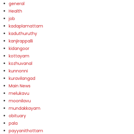
general
Health
job
kadaplamattam
kaduthuruthy
kanjirappalli
kidangoor
kottayam
kozhuvanal
kunnonni
kuravilangad
Main News
melukavu
moonilavu
mundakkayam
obituary
pala
payyanithottam