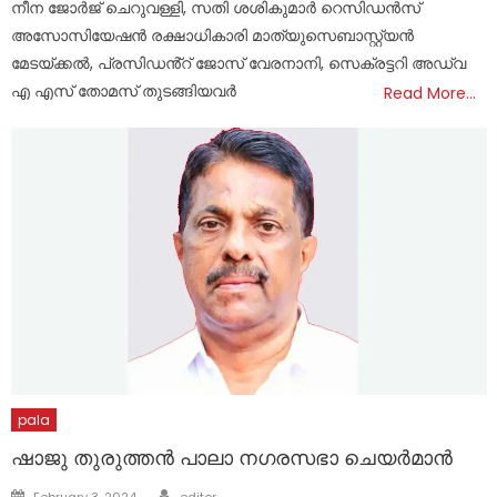
നീന ജോർജ് ചെറുവള്ളി, സതി ശശികുമാർ റെസിഡൻസ്
അസോസിയേഷൻ രക്ഷാധികാരി മാത്യുസെബാസ്റ്റ്യൻ
മേടയ്ക്കൽ, പ്രസിഡൻ്റ് ജോസ് വേരനാനി, സെക്രട്ടറി അഡ്വ
എ എസ് തോമസ് തുടങ്ങിയവർ
Read More…
pala
ഷാജു തുരുത്തൻ പാലാ നഗരസഭാ ചെയർമാൻ
Author
Posted
February 3, 2024
editor