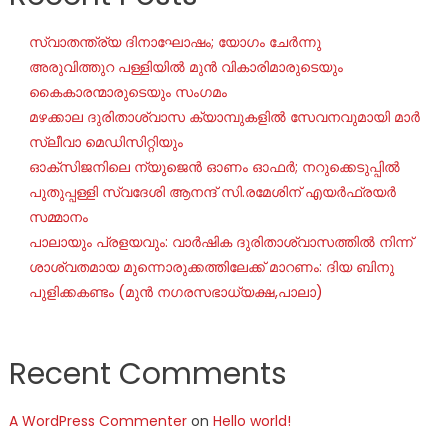
സ്വാതന്ത്ര്യ ദിനാഘോഷം; യോഗം ചേർന്നു
അരുവിത്തുറ പള്ളിയിൽ മുൻ വികാരിമാരുടെയും
കൈകാരന്മാരുടെയും സംഗമം
മഴക്കാല ദുരിതാശ്വാസ ക്യാമ്പുകളിൽ സേവനവുമായി മാർ
സ്ലീവാ മെഡിസിറ്റിയും
ഓക്‌സിജനിലെ ന്യുജെന്‍ ഓണം ഓഫര്‍; നറുക്കെടുപ്പില്‍
പുതുപ്പള്ളി സ്വദേശി ആനന്ദ് സി.രമേശിന് എയര്‍ഫ്രയര്‍
സമ്മാനം
പാലായും പ്രളയവും: വാർഷിക ദുരിതാശ്വാസത്തിൽ നിന്ന്
ശാശ്വതമായ മുന്നൊരുക്കത്തിലേക്ക് മാറണം: ദിയ ബിനു
പുളിക്കകണ്ടം (മുൻ നഗരസഭാധ്യക്ഷ,പാലാ)
Recent Comments
A WordPress Commenter
on
Hello world!