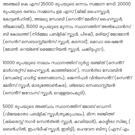
അഞ്ജലി കെ എസ് 25000 രൂപയുടെ ഒന്നാം സമ്മാന നേടി. 20000
രൂപയുടെ രണ്ടാം സമ്മാനം ഉമ എസ് (ജിജി ഹൈസ്കൂൾ,
കോട്ടൺഹിൽ), അമലു സോബി (സെൻ്റ് മേരീസ് ഹൈസ്കൂൾ,
തീക്കോയി), 15000 രൂപയുടെ മൂന്നാം സ്ഥാനത്തിന് അൽഫോൻസ്
ബി കോലത്ത് (നിർമ്മല പബ്ളിക് സ്കൂൾ, പിഴക്), മരിയറ്റ് ജോമോൻ
(സെൻറ് സെബാസ്റ്റ്യൻസ് സ്കൂൾ, കടനാട്), മെഡാ ഷൈജൻ
(മോൺ. റെയ്മണ്ട് മെമ്മോറിയൽ സ്കൂൾ, ചക്കിട്ടപ്പാറ),
10000 രൂപയുടെ നാലാം സ്ഥാനത്തിന് ദുർഗ്ഗ രഞ്ജിത് (സെൻ്റ്
മാർഗരറ്റ്സ് ഹൈസ്കൂൾ, കാഞ്ഞിരോട് ), സാൻദ്രാ സോബിൻ
(സേക്രട്ട് ഹാർട്ട്, ഭരണങ്ങാനം), ജെന്നിഫർ വിൻസെൻ്റ് (സെൻ്റ്
മേരീസ് സ്കൂൾ, മാരുത്തോൺകര), ശ്രേയാ സെബാസ്റ്റ്യൻ
(സെൻ്റ് ജറോംസ് സ്കൂൾ, വെള്ളയാംകുടി),
5000 രൂപയുടെ അഞ്ചാം സ്ഥാനത്തിന് ജോബ് ഡെന്നി
(വിജയമാതാ പബ്ളിക് സ്കൂൾ,തൂക്കുപാലം), മിന്ന രഞ്ജിത്ത്
(ക്രൈസ്റ്റ് നഗർ സെൻട്രൽ സ്കൂൾ, കവടിയാർ), കാശ്മീരാ സിജു (
ബെൻഹിൽ, ഇംഗ്ലീഷ് സ്കൂൾ, ഇരിട്ടി), ഹെവേന ബിനു (എസ് എം