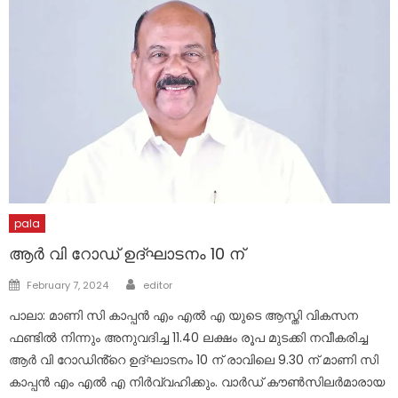
pala
ആർ വി റോഡ് ഉദ്ഘാടനം 10 ന്
Author
Posted
February 7, 2024
editor
on
പാലാ: മാണി സി കാപ്പൻ എം എൽ എ യുടെ ആസ്തി വികസന
ഫണ്ടിൽ നിന്നും അനുവദിച്ച 11.40 ലക്ഷം രൂപ മുടക്കി നവീകരിച്ച
ആർ വി റോഡിൻ്റെ ഉദ്ഘാടനം 10 ന് രാവിലെ 9.30 ന് മാണി സി
കാപ്പൻ എം എൽ എ നിർവ്വഹിക്കും. വാർഡ് കൗൺസിലർമാരായ