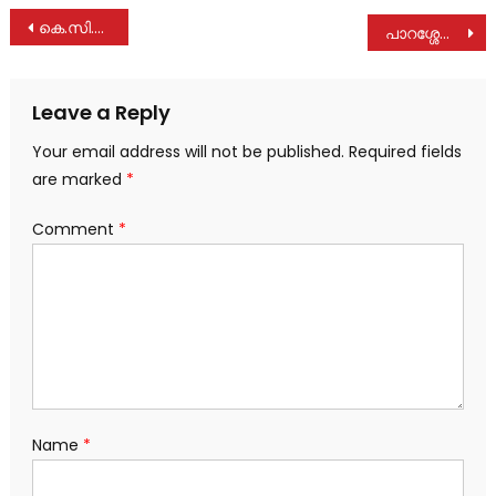
Post
കെ.സി.വൈ.എൽ അതിരൂപത തല ഡയറക്ടേഴ്സ് & അഡ്വൈസേഴ്സ് മീറ്റ് സംഘടിപ്പിച്ചു
പാറശ്ശേരിൽ അമ്മിണി ദാനിയേൽ നിര്യാതയായി
navigation
Leave a Reply
Your email address will not be published.
Required fields
are marked
*
Comment
*
Name
*