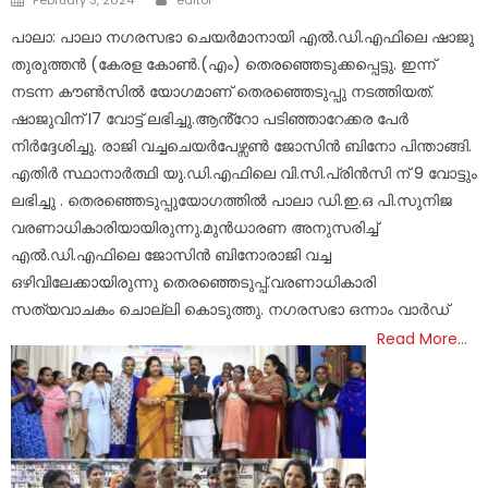
on
പാലാ: പാലാ നഗരസഭാ ചെയർമാനായി എൽ.ഡി.എഫിലെ ഷാജു
തുരുത്തൻ (കേരള കോൺ.(എം) തെരഞ്ഞെടുക്കപ്പെട്ടു. ഇന്ന്
നടന്ന കൗൺസിൽ യോഗമാണ് തെരഞ്ഞെടുപ്പു നടത്തിയത്.
ഷാജുവിന് I7 വോട്ട് ലഭിച്ചു.ആൻ്റോ പടിഞ്ഞാറേക്കര പേർ
നിർദ്ദേശിച്ചു. രാജി വച്ചചെയർപേഴ്സൺ ജോസിൻ ബിനോ പിന്താങ്ങി.
എതിർ സ്ഥാനാർത്ഥി യു.ഡി.എഫിലെ വി.സി.പ്രിൻസി ന് 9 വോട്ടും
ലഭിച്ചു . തെരഞ്ഞെടുപ്പുയോഗത്തിൽ പാലാ ഡി.ഇ.ഒ പി.സുനിജ
വരണാധികാരിയായിരുന്നു.മുൻധാരണ അനുസരിച്ച്
എൽ.ഡി.എഫിലെ ജോസിൻ ബിനോരാജി വച്ച
ഒഴിവിലേക്കായിരുന്നു തെരഞ്ഞെടുപ്പ്.വരണാധികാരി
സത്യവാചകം ചൊല്ലി കൊടുത്തു. നഗരസഭാ ഒന്നാം വാർഡ്
Read More…