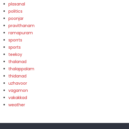
plasanal
politics
poonjar
pravithanam
ramapuram
sporrts
sports
teekoy
thalanad
thalappalam
thidanad
uzhavoor
vagamon
vakakkad
weather