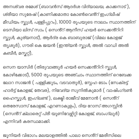
അനശ്വര രമേശ് (ബാവൻസ് ആദർശ വിദ്യാലയ, കാക്കനാട് ),
ശ്രീയാ സുരേഷ് (കാണിക്കമാതാ കോൺവെൻ്റ് ഇംഗ്ലീഷ്
മീഡിയം സ്കൂൾ, പള്ളിപ്പുറം), 10000 രൂപയുടെ നാലാം സ്ഥാനത്തിന്
ടെസിയാ ലിസ് സാം ( സെൻ്റ് ആനീസ് ഹയർ സെക്കൻ്റിറി
സ്കൂൾ, കുര്യനാട്), ആർദ്ര കെ ബാബുരാജ് (വിമല കോളജ്
തൃശൂർ), ഗൗരി കെ ജയൻ (ഇന്ത്യൻ സ്കൂൾ, അൽ വാഡി അൽ
കബീർ, മസ്കറ്റ്),
സെന യാസിർ (തിരുവാങ്ങൂർ ഹയർ സെക്കൻ്റിറി സ്കൂൾ,
കോഴിക്കോട്), 5000 രൂപയുടെ അഞ്ചാം സ്ഥാനത്തിന് റെബേക്ക
ലോറ സാജൻ ( പള്ളിക്കൂടം, വടവാതൂർ), സ്നേഹ ടോം (സേക്രട്ട്
ഹാർട്ട് കോളജ്, തേവര), നിവേദ്യ സുനിൽകുമാർ ( വാഷിംഗ്ടൺ
ഹൈസ്കൂൾ, ഇംഗ്ലണ്ട് ), ലക്ഷ്മി രാജീവ് മേനോൻ ( സെൻ്റ്
തെരേസാസ് കോളജ്, എറണാകുളം), ദിയ റോസ് അഗസ്റ്റിൻ
(സെൻ്റ് ക്ലാരെറ്റ് പ്രീ യൂണിവേഴ്സിറ്റി കോളജ്, ബാംഗ്ലൂർ)
എന്നിവർ കരസ്ഥമാക്കി.
ജൂനിയർ വിഭാഗം മലയാളത്തിൽ പാലാ സെൻ്റ് മേരീസിലെ