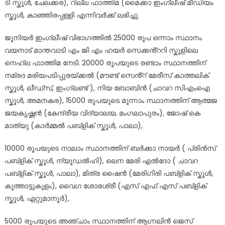
ടി സ്കൂൾ, ചേലക്കര), റില്ല ഫാത്തിമ (മൈക്കാ ഇംഗ്ലീഷ് മീഡിയം
സ്കൂൾ, കാഞ്ഞിരപ്പള്ളി എന്നിവർക്ക് ലഭിച്ചു.
ജൂനിയർ ഇംഗ്ലീഷ് വിഭാഗത്തിൽ 25000 രൂപ ഒന്നാം സ്ഥാനം
വയനാട് മാന്തവാടി എം ജി എം ഹയർ സെക്കൻ്ററി സ്കൂളിലെ
നെഹ്ല ഫാത്തിമ നേടി. 20000 രൂപയുടെ രണ്ടാം സ്ഥാനത്തിന്
നമ്രദ മരിയപടിപ്പുരയ്ക്കൽ (മൗണ്ട് സെൻ്റ് മേരീസ് കാത്തലിക്
സ്കൂൾ, ലീഡ്സ്, ഇംഗ്ലണ്ട് ), നിയ ബോബിൻ (ചാവറ സിഎംഐ
സ്കൂൾ, അമനകര), 15000 രൂപയുടെ മൂന്നാം സ്ഥാനത്തിന് ആത്മജ
ജയകൃഷ്ണൻ (കേന്ദ്രീയ വിദ്യാലയ, മംഗലാപുരം), ജോഷ് കെ
മാത്യു (കാർമ്മൽ പബ്ളിക് സ്കൂൾ, പാലാ),
10000 രൂപയുടെ നാലാം സ്ഥാനത്തിന് ബർക്കാ നായർ ( പ്രിൻസ്
പബ്ളിക് സ്കൂൾ, ന്യൂഡൽഹി), ലെന മേരി എൽദോ ( ചാവറ
പബ്ളിക് സ്കൂൾ, പാലാ), മിത്ര ഷൈൻ (മേരിഗിരി പബ്ളിക് സ്കൂൾ,
കൂത്താട്ടുകുളം), വൈഗ ശോഭശ്രീ (എസ് എഫ് എസ് പബ്ളിക്
സ്കൂൾ, ഏറ്റുമാനൂർ),
5000 രൂപയുടെ അഞ്ചാം സ്ഥാനത്തിന് ആഗ്നലിൻ ജെസ്