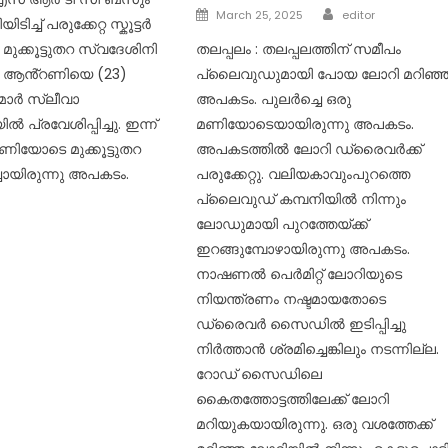
Author
Posted
March 25, 2025
editor
ടിയിടിച്ച് പരുക്കേറ്റ സ്കൂട്ടർ
on
തലപ്പലം : തലപ്പലത്തിന് സമീപം
 മുക്കൂട്ടുതറ സ്വദേശിനി
പ്ലൈവുഡുമായി പോയ ലോറി മറിഞ്ഞ
ിയ ആൻ്റണിയെ (23)
അപകടം. പുലർച്ചെ ഒരു
 മാർ സ്ലീവാ
മണിയോടെയായിരുന്നു അപകടം.
ൽ പ്രവേശിപ്പിച്ചു. ഇന്ന്
അപകടത്തിൽ ലോറി ഡ്രൈവർക്ക്
ണിയോടെ മുക്കൂട്ടുതറ
പരുക്കേറ്റു. വലിയകാവുംപുറത്തെ
്ചായിരുന്നു അപകടം.
പ്ലൈവുഡ് കമ്പനിയിൽ നിന്നും
ലോഡുമായി പുറത്തേയ്ക്ക്
ഇറങ്ങുമ്പോഴായിരുന്നു അപകടം.
നാഷണൽ പെർമിറ്റ് ലോറിയുടെ
നിയന്ത്രണം നഷ്ടമായതോടെ
ഡ്രൈവർ സൈഡിൽ ഇടിപ്പിച്ചു
നിർത്താൻ ശ്രമിച്ചെങ്കിലും നടന്നില്ല.
റോഡ് സൈഡിലെ
കൈതത്തോട്ടത്തിലേക്ക് ലോറി
മറിയുകയായിരുന്നു. ഒരു വശത്തേക്ക്