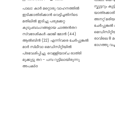
on
സ്കൂട്ടറും കൂട്
പാലാ: കാർ മറ്റൊരു വാഹനത്തിൽ
യാത്രക്കാരി
ഇടിക്കാതിരിക്കാൻ വെട്ടിച്ചതിനിടെ
അനറ്റ് മര
മതിലിൽ ഇടിച്ചു പരുക്കേറ്റ
ചേർപ്പുങ്കൽ
കുടുംബാംഗങ്ങളായ ചാത്തൻതറ
മെഡിസിറ്റിയി
സ്വദേശികൾ ഷാജി മോൻ (44)
രാവിലെ 8 മ
ആൽബിൻ (22) എന്നിവരെ ചേർപ്പുങ്കൽ
ഭാഗത്തു വച
മാർ സ്ലീവാ മെഡിസിറ്റിയിൽ
പ്രവേശിപ്പിച്ചു. വെള്ളിയാഴ്ച രാത്രി
മുക്കൂട്ടു തറ – പമ്പ റൂട്ടിലായിരുന്നു
അപകSo