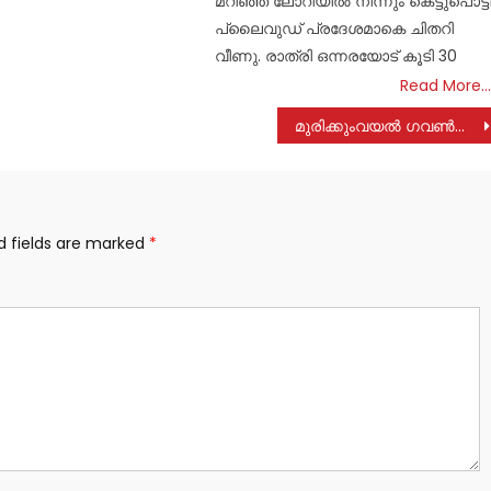
മറിഞ്ഞ ലോറിയിൽ നിന്നും കെട്ടുപൊട്ട
പ്ലൈവുഡ് പ്രദേശമാകെ ചിതറി
വീണു. രാത്രി ഒന്നരയോട് കൂടി 30
Read More…
മുരിക്കുംവയൽ ഗവൺമെന്റ് വൊക്കേഷണൽ ഹയർസെക്കൻഡറി സ്കൂൾ NSS ദ്വിദിന സഹവാസ ക്യാമ്പ് നടത്തി
d fields are marked
*