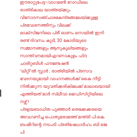
ഈരാറ്റുപേട്ട-വാഗമൺ റോഡിലെ
രാത്രികാല യാത്രയ്ക്കും
വിനോദസഞ്ചാരകേന്ദ്രങ്ങലേയ്ക്കുള്ള
പ്രവേശനത്തിനും വിലക്ക്
ഓക്‌സിജനിലെ പ്രീ ഓണം സെയില്‍ ഇനി
രണ്ട് ദിവസം കൂടി, 30 കോടിയുടെ
സമ്മാനങ്ങളും ആനുകൂല്യങ്ങളും
സാന്ത്വനമായിഎറണാകുളം ഫിദ
ചാരിറ്റബിൾ ഫൗണ്ടേഷൻ
“ലിറ്റി”ൽ സ്റ്റാർ ; രാത്രിയിൽ പ്രസവ
വേദനയുമായി വാഹനങ്ങൾക്ക് കൈ നീട്ടി
നിൽക്കുന്ന യുവതിക്കരികിലേക്ക് മാലാഖയായി
ി
എത്തിയത് മാർ സ്ലീവാ മെഡിസിറ്റിയിലെ
നഴ്സ് !
പ്രളയബാധിത പൂഞ്ഞാർ തെക്കേക്കരയെ
അവഗണിച്ച പൊതുമരാമത്ത് മന്ത്രി പി.കെ.
ബഷീറിന്റെ നടപടി പ്രതിഷേധാർഹം ബി ജെ
പി