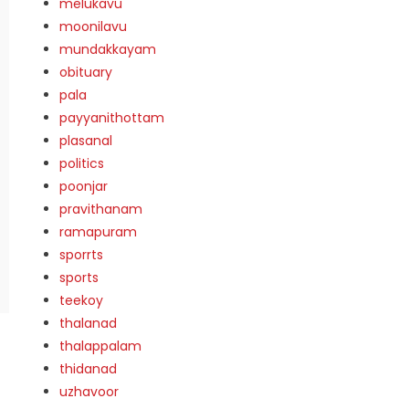
melukavu
moonilavu
mundakkayam
obituary
pala
payyanithottam
plasanal
politics
poonjar
pravithanam
ramapuram
sporrts
sports
teekoy
thalanad
thalappalam
thidanad
uzhavoor