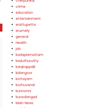
ി
cherpunkal
crime
education
entertainment
erattupetta
erumely
general
Health
job
kadaplamattam
kaduthuruthy
kanjirappalli
kidangoor
kottayam
kozhuvanal
kunnonni
kuravilangad
Main News