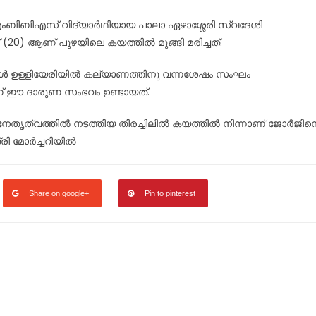
എംബിബിഎസ് വിദ്യാർഥിയായ പാലാ ഏഴാശ്ശേരി സ്വദേശി
 (20) ആണ് പുഴയിലെ കയത്തിൽ മുങ്ങി മരിച്ചത്.
ികൾ ഉള്ളിയേരിയിൽ കല്യാണത്തിനു വന്നശേഷം സംഘം
ോളാണ് ഈ ദാരുണ സംഭവം ഉണ്ടായത്.
െ നേതൃത്വത്തിൽ നടത്തിയ തിരച്ചിലിൽ കയത്തിൽ നിന്നാണ് ജോർജിന
രി മോർച്ചറിയിൽ
Share on google+
Pin to pinterest