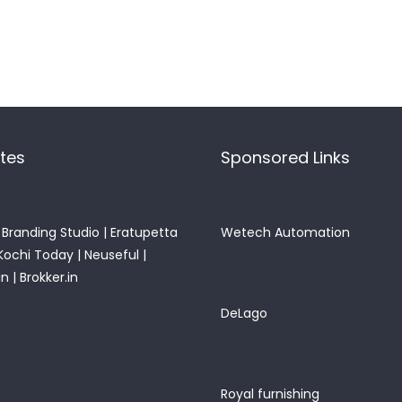
ites
Sponsored Links
Branding Studio
|
Eratupetta
Wetech Automation
Kochi Today
|
Neuseful
|
in
|
Brokker.in
DeLago
Royal furnishing