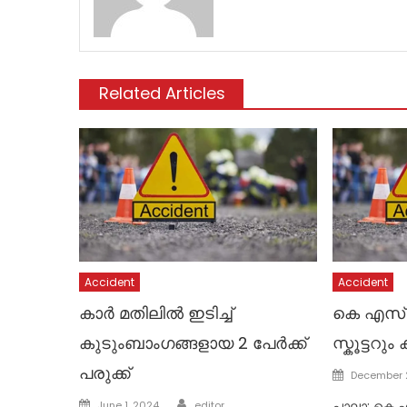
Related Articles
Accident
Accident
കാർ മതിലിൽ ഇടിച്ച്
കെ എസ്
കുടുംബാംഗങ്ങളായ 2 പേർക്ക്
സ്കൂട്ടറും
പരുക്ക്
Posted
December 
on
Author
Posted
പാലാ: കെ 
June 1, 2024
editor