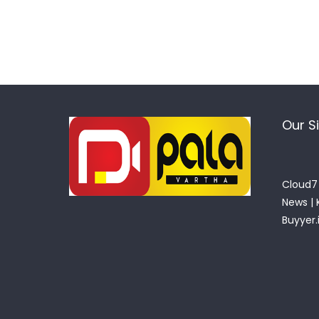
Our S
Cloud7 
News
|
Buyyer.