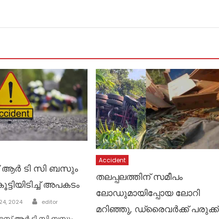
Accident
 ആർ ടി സി ബസും
തലപ്പലത്തിന് സമീപം
 കൂട്ടിയിടിച്ച് അപകടം
ലോഡുമായിപ്പോയ ലോറി
Author
24, 2024
editor
മറിഞ്ഞു, ഡ്രൈവർക്ക് പരുക്ക്
എസ് ആർ ടി സി ബസും