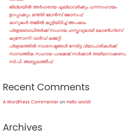
ജില്ലയില്‍ അര്‍ഹരായ എല്ലാവര്‍ക്കും ധനസഹായം
ഉറപ്പാക്കും: മന്ത്രി മോന്‍സ് ജോസഫ്
കാറുകൾ തമ്മിൽ കൂട്ടിയിടിച്ച് അപകടം
പ്രളയബാധിതർക്ക് സഹായ ഹസ്തവുമായി കോൺഗ്രസ്
കുന്നോന്നി വാർഡ് കമ്മറ്റി
പ്രളയത്തിൽ നാശനഷ്ടങ്ങൾ നേരിട്ട വ്യാപാരികൾക്ക്
സാമ്പത്തിക സഹായ പാക്കേജ് സർക്കാർ തയ്യാറാക്കണം:
സി.പി. അബ്ദുലത്തീഫ്
Recent Comments
A WordPress Commenter
on
Hello world!
Archives