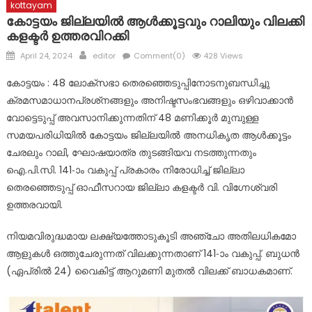
kottayam
കോട്ടയം ജില്ലയിൽ ആൾക്കൂട്ടവും റാലിയും വിലക്കി
കളക്ടർ ഉത്തരവിറക്കി
Posted
Author
April 24, 2024
editor
Comment(0)
428 Views
on
കോട്ടയം : 48 ലോക്‌സഭാ തെരഞ്ഞെടുപ്പിനോടനുബന്ധിച്ചു
ക്രമസമാധാനപ്രശ്‌നങ്ങളും അനിഷ്ടസംഭവങ്ങളും ഒഴിവാക്കാൻ
വോട്ടെടുപ്പ് അവസാനിക്കുന്നതിന് 48 മണിക്കൂർ മുമ്പുള്ള
സമയപരിധിയിൽ കോട്ടയം ജില്ലയിൽ അനധികൃത ആൾക്കൂട്ടം
ചേരലും റാലി, ഘോഷയാത്ര തുടങ്ങിയവ നടത്തുന്നതും
ഐ.പി.സി. 141-ാം വകുപ്പ് പ്രകാരം നിരോധിച്ച് ജില്ലാ
തെരഞ്ഞെടുപ്പ് ഓഫീസറായ ജില്ലാ കളക്ടർ വി. വിഗ്നേശ്വരി
ഉത്തരവായി.
നിയമവിരുദ്ധമായ ലക്ഷ്യത്തോടുകൂടി അഞ്ചോ അതിലധികമോ
ആളുകൾ ഒത്തുചേരുന്നത് വിലക്കുന്നതാണ് 141-ാം വകുപ്പ്. ബുധൻ
(ഏപ്രിൽ 24) വൈകിട്ട് ആറുമണി മുതൽ വിലക്ക് ബാധകമാണ്.