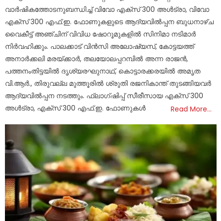
വാര്‍ഷികത്തോടനുബന്ധിച്ച് വിവോ എക്‌സ് 300 അള്‍ട്രാ, വിവോ
എക്‌സ് 300 എഫ്.ഇ. ഫോണുകളുടെ ആദ്യവില്‍പ്പന ബുധനാഴ്ച
വൈകീട്ട് അഞ്ചിന് വിവിധ ഷോറൂമുകളില്‍ സിനിമാ നടിമാര്‍
നിര്‍വഹിക്കും. പാലക്കാട് വിന്‍സി അലോഷ്യസ്, കോട്ടയത്ത്
അനാര്‍ക്കലി മരയ്ക്കാര്‍, തലയോലപ്പറമ്പില്‍ അന്ന രാജന്‍,
പത്തനംതിട്ടയില്‍ ദൃശ്യരഘുനാഥ്, കൊട്ടാരക്കരയില്‍ അമൃത
വി.ആര്‍., തിരുവല്ല മുത്തൂരില്‍ ശ്രുതി രജനികാന്ത് തുടങ്ങിയവര്‍
ആദ്യവില്‍പ്പന നടത്തും. ഫ്ലാഗ്ഷിപ്പ് സീരീസായ എക്സ് 300
അള്‍ട്രാ, എക്സ് 300 എഫ്.ഇ. ഫോണുകള്‍
Read More…