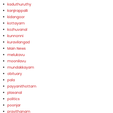
kaduthuruthy
kanjirappalli
kidangoor
kottayam
kozhuvanal
kunnonni
kuravilangad
Main News
melukavu
moonilavu
mundakkayam
obituary
pala
payyanithottam
plasanal
politics
poonjar
pravithanam