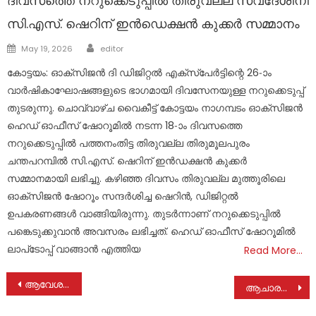
ദിവസത്തെ നറുക്കെടുപ്പില്‍ തിരുവല്ല സ്വദേശിനി
സി.എസ്. ഷെറിന് ഇന്‍ഡെക്ഷന്‍ കുക്കര്‍ സമ്മാനം
Author
Posted
May 19, 2026
editor
on
കോട്ടയം: ഓക്സിജന്‍ ദി ഡിജിറ്റല്‍ എക്സ്പേര്‍ട്ടിന്റെ 26-ാം
വാര്‍ഷികാഘോഷങ്ങളുടെ ഭാഗമായി ദിവസേനയുള്ള നറുക്കെടുപ്പ്
തുടരുന്നു. ചൊവ്വാഴ്ച വൈകീട്ട് കോട്ടയം നാഗമ്പടം ഓക്‌സിജന്‍
ഹെഡ് ഓഫീസ് ഷോറൂമില്‍ നടന്ന 18-ാം ദിവസത്തെ
നറുക്കെടുപ്പില്‍ പത്തനംതിട്ട തിരുവല്ല തിരുമൂലപുരം
ചന്തപറമ്പില്‍ സി.എസ്. ഷെറിന് ഇന്‍ഡക്ഷന്‍ കുക്കര്‍
സമ്മാനമായി ലഭിച്ചു. കഴിഞ്ഞ ദിവസം തിരുവല്ല മുത്തൂരിലെ
ഓക്‌സിജന്‍ ഷോറൂം സന്ദര്‍ശിച്ച ഷെറിന്‍, ഡിജിറ്റല്‍
ഉപകരണങ്ങള്‍ വാങ്ങിയിരുന്നു. തുടര്‍ന്നാണ് നറുക്കെടുപ്പില്‍
പങ്കെടുക്കുവാന്‍ അവസരം ലഭിച്ചത്. ഹെഡ് ഓഫീസ് ഷോറൂമില്‍
ലാപ്‌ടോപ്പ് വാങ്ങാന്‍ എത്തിയ
Read More…
Post
ആവേശകടലിൽ കൊട്ടികയറി എൽഡിഎഫ് കൊട്ടികലാശം
ആചാരങ്ങളും പാരമ്പര്യങ്ങളും മുറകെ പിടിക്കുന്ന തിരുനാൾ: അരുവിത്തുറ തിരുനാൾ
navigation