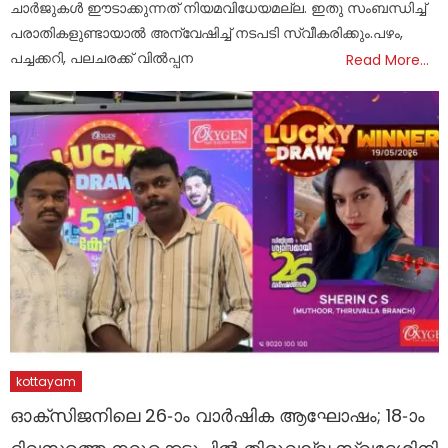
ചാർജുകൾ ഈടാക്കുന്നത് നിയമവിധേയമല്ല. ഇതു സംബന്ധിച്ച്
പരാതികളുണ്ടായാൽ അന്വേഷിച്ച് നടപടി സ്വീകരിക്കും.പഴം,
പച്ചക്കറി, പലചരക്ക് വിൽപ്പന
Read More…
kottayam
ഓക്‌സിജനിലെ 26-ാം വാര്‍ഷിക ആഘോഷം; 18-ാം