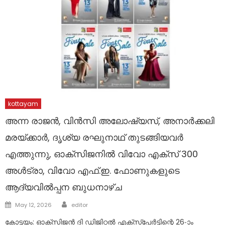
kottayam
അന്ന രാജന്‍, വിന്‍സി അലോഷ്യസ്, അനാര്‍ക്കലി
മരയ്ക്കാര്‍, ദൃശ്യ രഘുനാഥ് തുടങ്ങിയവര്‍
എത്തുന്നു, ഓക്‌സിജനില്‍ വിവോ എക്‌സ് 300
അള്‍ട്രാ, വിവോ എഫ്.ഇ. ഫോണുകളുടെ
ആദ്യവില്‍പ്പന ബുധനാഴ്ച
Author
Posted
May 12, 2026
editor
on
കോട്ടയം: ഓക്‌സിജന്‍ ദി ഡിജിറ്റല്‍ എക്‌സ്‌പേര്‍ട്ടിന്റെ 26-ാം