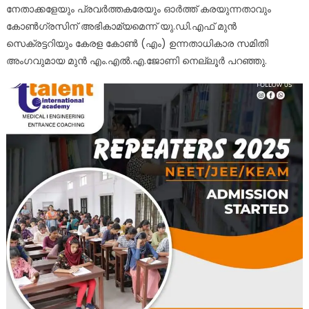
നേതാക്കളേയും പ്രവർത്തകരേയും ഓർത്ത് കരയുന്നതാവും
കോൺഗ്രസിന് അഭികാമ്യമെന്ന് യു.ഡി.എഫ് മുൻ
സെക്രട്ടറിയും കേരള കോൺ (എം) ഉന്നതാധികാര സമിതി
അംഗവുമായ മുൻ എം.എൽ.എ.ജോണി നെല്ലൂർ പറഞ്ഞു.