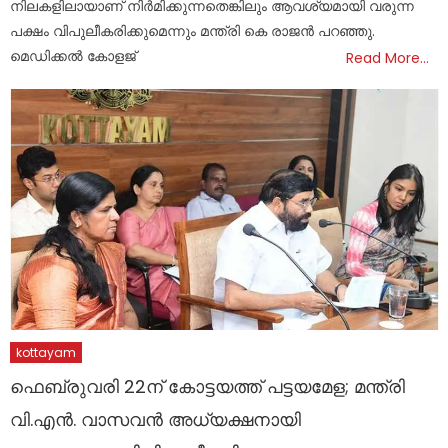
നിലകളിലായാണ് നിർമിക്കുന്നതെങ്കിലും ആവശ്യമായി വരുന്ന
പക്ഷം വിപുലീകരിക്കുമെന്നും മന്ത്രി കെ രാജൻ പറഞ്ഞു.
മെഡിക്കൽ കോളജ്
Read More…
kottayam
ഫെബ്രുവരി 22ന് കോട്ടയത്ത് പട്ടയമേള; മന്ത്രി
വി.എൻ. വാസവൻ അധ്യക്ഷനായി