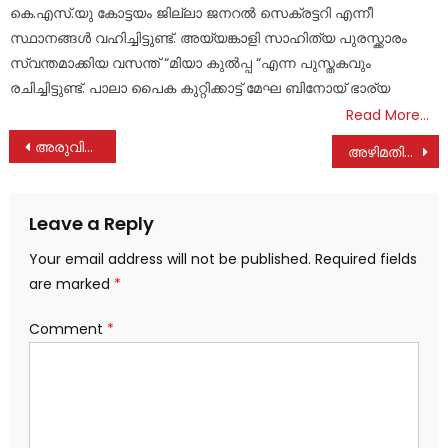
കെ.എസ്.യു കോട്ടയം ജില്ലാ ജനറൽ സെക്രട്ടറി എന്നീ
സ്ഥാനങ്ങൾ വഹിച്ചിട്ടുണ്ട്. അയ്യങ്കാളി സാഹിത്യ പുരസ്ക്കാരം
സ്വന്തമാക്കിയ വസന്ത് “മിയാ കുൽപ്പ “എന്ന പുസ്തകവും
രചിച്ചിട്ടുണ്ട്. പാലാ പൈക കുറ്റിക്കാട്ട് മേഘ ബിനോയ് ഭാര്യ
Read More…
Post
അരുവിത്തുറ സെൻ്റ് ജോർജ് കോളേജിൽ സൗജന്യ ഹെൽപ്പ് ഡെസ്ക്ക് പ്രവർത്തനമാരംഭിച്ചു
അഴിമതിക്കെതിരെ ശക്തമായ നടപടിയുണ്ടാവും. അഡ്വ. സെബാസ്റ്റ്യൻ കുളത്തുങ്കൽ എം. എൽ. എ
navigation
Leave a Reply
Your email address will not be published.
Required fields
are marked
*
Comment
*