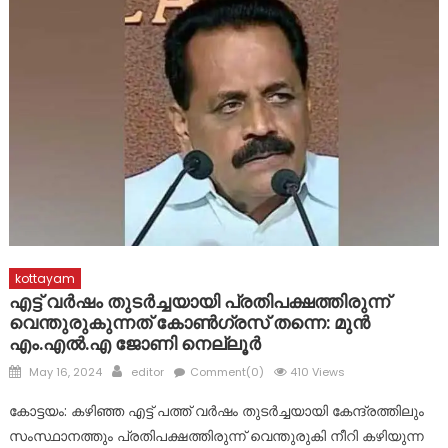
മാലാഖയായി എത്തിയത് മാർ സ്ലീവാ മെഡിസിറ്റിയിലെ നഴ്സ് !
പ്രളയബാധിത പൂഞ്ഞാർ തെക്കേക്കരയെ അവഗണിച്ച
പൊതുമരാമത്ത് മന്ത്രി പി.കെ. ബഷീറിന്റെ നടപടി
പ്രതിഷേധാർഹം ബി ജെ പി
ഈരാറ്റുപേട്ട-വാഗമൺ റോഡിലെ രാത്രികാല യാത്രയ്ക്കും
വിനോദസഞ്ചാരകേന്ദ്രങ്ങലേയ്ക്കുള്ള പ്രവേശനത്തിനും
വിലക്ക്
kottayam
എട്ട് വർഷം തുടർച്ചയായി പ്രതിപക്ഷത്തിരുന്ന്
വെന്തുരുകുന്നത് കോൺഗ്രസ് തന്നെ: മുൻ
എം.എൽ.എ ജോണി നെല്ലൂർ
Posted
Author
May 16, 2024
editor
Comment(0)
410 Views
on
കോട്ടയം: കഴിഞ്ഞ എട്ട് പത്ത് വർഷം തുടർച്ചയായി കേന്ദ്രത്തിലും
സംസ്ഥാനത്തും പ്രതിപക്ഷത്തിരുന്ന് വെന്തുരുകി നീറി കഴിയുന്ന