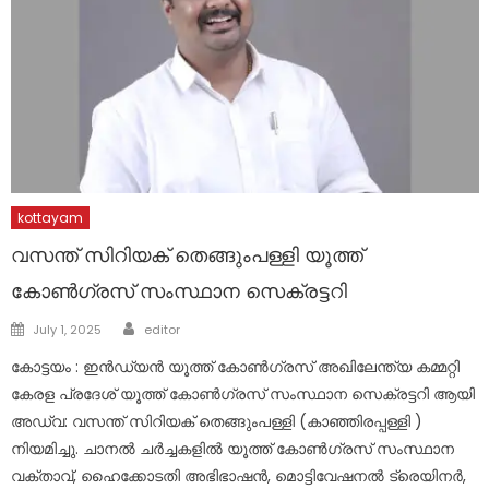
kottayam
വസന്ത് സിറിയക് തെങ്ങുംപള്ളി യൂത്ത്
കോൺഗ്രസ് സംസ്ഥാന സെക്രട്ടറി
Author
Posted
July 1, 2025
editor
on
കോട്ടയം : ഇൻഡ്യൻ യൂത്ത് കോൺഗ്രസ് അഖിലേന്ത്യ കമ്മറ്റി
കേരള പ്രദേശ് യൂത്ത് കോൺഗ്രസ് സംസ്ഥാന സെക്രട്ടറി ആയി
അഡ്വ: വസന്ത് സിറിയക് തെങ്ങുംപള്ളി (കാഞ്ഞിരപ്പള്ളി )
നിയമിച്ചു. ചാനൽ ചർച്ചകളിൽ യൂത്ത് കോൺഗ്രസ് സംസ്ഥാന
വക്താവ്, ഹൈക്കോടതി അഭിഭാഷൻ, മൊട്ടിവേഷനൽ ട്രെയിനർ,