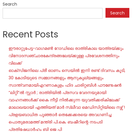
Search
Search
Recent Posts
ഈരാറ്റുപേട്ട-വാഗമൺ റോഡിലെ രാത്രികാല യാത്രയ്ക്കും
വിനോദസഞ്ചാരകേന്ദ്രങ്ങലേയ്ക്കുള്ള പ്രവേശനത്തിനും
വിലക്ക്
ഓക്‌സിജനിലെ പ്രീ ഓണം സെയില്‍ ഇനി രണ്ട് ദിവസം കൂടി,
30 കോടിയുടെ സമ്മാനങ്ങളും ആനുകൂല്യങ്ങളും
സാന്ത്വനമായിഎറണാകുളം ഫിദ ചാരിറ്റബിൾ ഫൗണ്ടേഷൻ
“ലിറ്റി”ൽ സ്റ്റാർ ; രാത്രിയിൽ പ്രസവ വേദനയുമായി
വാഹനങ്ങൾക്ക് കൈ നീട്ടി നിൽക്കുന്ന യുവതിക്കരികിലേക്ക്
മാലാഖയായി എത്തിയത് മാർ സ്ലീവാ മെഡിസിറ്റിയിലെ നഴ്സ് !
പ്രളയബാധിത പൂഞ്ഞാർ തെക്കേക്കരയെ അവഗണിച്ച
പൊതുമരാമത്ത് മന്ത്രി പി.കെ. ബഷീറിന്റെ നടപടി
പ്രതിഷേധാർഹം ബി ജെ പി