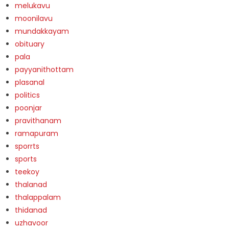
melukavu
moonilavu
mundakkayam
obituary
pala
payyanithottam
plasanal
politics
poonjar
pravithanam
ramapuram
sporrts
sports
teekoy
thalanad
thalappalam
thidanad
uzhavoor