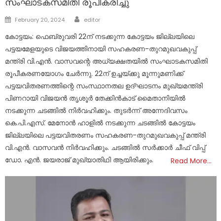
സംഘാടകസമിതി രൂപീകരിച്ചു
Author
Posted
February 20, 2024
editor
on
കോട്ടയം: ഫെബ്രുവരി 22ന് നടക്കുന്ന കോട്ടയം ജില്ലയിലെ
പട്ടയമേളയുടെ വിജയത്തിനായി സഹകരണ-തുറമുഖവകുപ്പ്
മന്ത്രി വി.എൻ. വാസവന്റെ അധ്യക്ഷതയിൽ സംഘാടകസമിതി
രൂപീകരണയോഗം ചേർന്നു. 22ന് ഉച്ചയ്ക്കു മൂന്നുമണിക്ക്
പട്ടയവിതരണത്തിന്റെ സംസ്ഥാനതല ഉദ്ഘാടനം മുഖ്യമന്ത്രി
പിണറായി വിജയൻ തൃശൂർ തേക്കിൻകാട് മൈതാനിയിൽ
നടക്കുന്ന ചടങ്ങിൽ നിർവഹിക്കും. തുടർന്ന് അന്നേദിവസം
കെ.പി.എസ്. മേനോൻ ഹാളിൽ നടക്കുന്ന ചടങ്ങിൽ കോട്ടയം
ജില്ലയിലെ പട്ടയവിതരണം സഹകരണ-തുറമുഖവകുപ്പ് മന്ത്രി
വി.എൻ. വാസവൻ നിർവഹിക്കും. ചടങ്ങിൽ സർക്കാർ ചീഫ് വിപ്പ്
ഡോ. എൻ. ജയരാജ് മുഖ്യാതിഥി ആയിരിക്കും.
Read More…