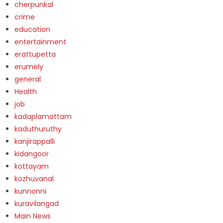
cherpunkal
crime
education
entertainment
erattupetta
erumely
general
Health
job
kadaplamattam
kaduthuruthy
kanjirappalli
kidangoor
kottayam
kozhuvanal
kunnonni
kuravilangad
Main News