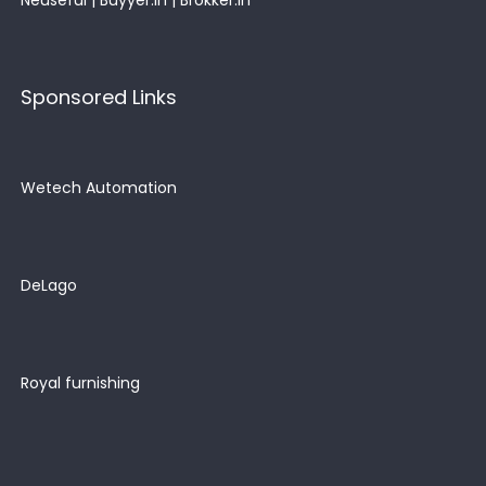
Neuseful
|
Buyyer.in
|
Brokker.in
Sponsored Links
Wetech Automation
DeLago
Royal furnishing