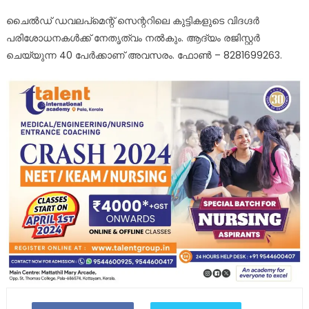
ചൈൽഡ് ഡവലപ്മെന്റ് സെന്ററിലെ കുട്ടികളുടെ വി​ദ​ഗ്ദർ
പരിശോധനകൾക്ക് നേതൃത്വം നൽകും. ആദ്യം രജിസ്റ്റർ
ചെയ്യുന്ന 40 പേർക്കാണ് അവസരം. ഫോൺ – 8281699263.