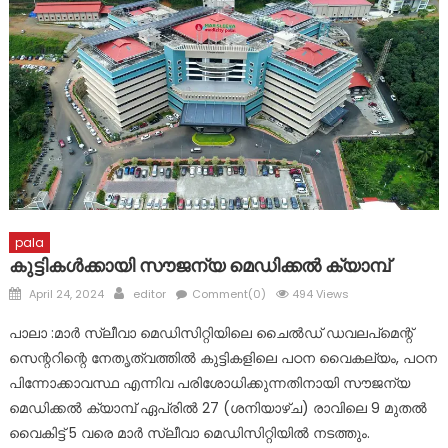
പ്രളയത്തിൽ നാശനഷ്ടങ്ങൾ നേരിട്ട വ്യാപാരികൾക്ക്
സാമ്പത്തിക സഹായ പാക്കേജ് സർക്കാർ തയ്യാറാക്കണം:
സി.പി. അബ്ദുലത്തീഫ്
കോട്ടയം ജില്ലയിലെ വിദ്യാഭ്യാസ സ്ഥാപനങ്ങൾക്ക് നാളെ
അവധി
pala
കുട്ടികൾക്കായി സൗജന്യ മെഡിക്കൽ ക്യാമ്പ്
Posted
Author
April 24, 2024
editor
Comment(0)
494 Views
on
പാലാ :മാർ സ്ലീവാ മെഡിസിറ്റിയിലെ ചൈൽഡ് ഡവലപ്മെന്റ്
സെന്ററിന്റെ നേതൃത്വത്തിൽ കുട്ടികളിലെ പഠന വൈകല്യം, പഠന
പിന്നോക്കാവസ്ഥ എന്നിവ പരിശോധിക്കുന്നതിനായി സൗജന്യ
മെഡിക്കൽ ക്യാമ്പ് ഏപ്രിൽ 27 (ശനിയാഴ്ച) രാവിലെ 9 മുതൽ
വൈകിട്ട് 5 വരെ മാർ സ്ലീവാ മെഡിസിറ്റിയിൽ നടത്തും.