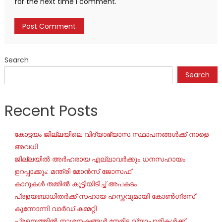
for the next time I comment.
Search
Search
Recent Posts
കോട്ടയം ജില്ലയിലെ വിദ്യാഭ്യാസ സ്ഥാപനങ്ങൾക്ക് നാളെ
അവധി
ജില്ലയില്‍ അര്‍ഹരായ എല്ലാവര്‍ക്കും ധനസഹായം
ഉറപ്പാക്കും: മന്ത്രി മോന്‍സ് ജോസഫ്
കാറുകൾ തമ്മിൽ കൂട്ടിയിടിച്ച് അപകടം
പ്രളയബാധിതർക്ക് സഹായ ഹസ്തവുമായി കോൺഗ്രസ്
കുന്നോന്നി വാർഡ് കമ്മറ്റി
പ്രളയത്തിൽ നാശനഷ്ടങ്ങൾ നേരിട്ട വ്യാപാരികൾക്ക്