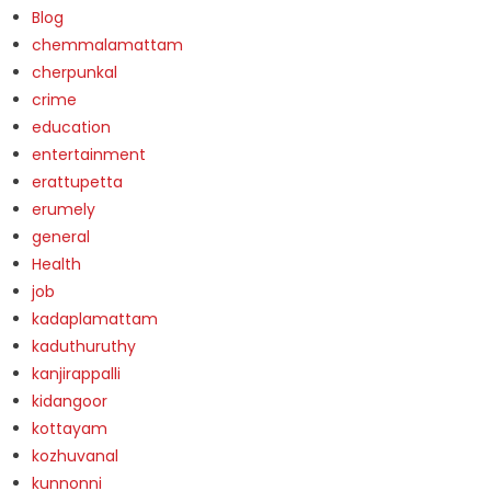
Blog
chemmalamattam
cherpunkal
crime
education
entertainment
erattupetta
erumely
general
Health
job
kadaplamattam
kaduthuruthy
kanjirappalli
kidangoor
kottayam
kozhuvanal
kunnonni