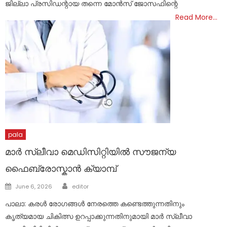
ജില്ലാ പ്രസിഡന്റായ തന്നെ മോന്‍സ് ജോസഫിന്റെ
Read More…
pala
മാർ സ്ലീവാ മെഡിസിറ്റിയിൽ സൗജന്യ
ഫൈബ്രോസ്കാൻ ക്യാമ്പ്
Author
Posted
June 6, 2026
editor
on
പാലാ: കരൾ രോഗങ്ങൾ നേരത്തെ കണ്ടെത്തുന്നതിനും
കൃത്യമായ ചികിത്സ ഉറപ്പാക്കുന്നതിനുമായി മാർ സ്ലീവാ