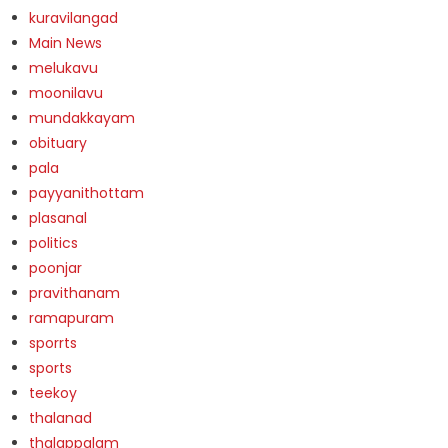
kuravilangad
Main News
melukavu
moonilavu
mundakkayam
obituary
pala
payyanithottam
plasanal
politics
poonjar
pravithanam
ramapuram
sporrts
sports
teekoy
thalanad
thalappalam