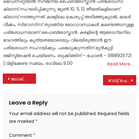
മെഡിസിറ്റിയിൽ സൗജന്യ ഫൈബ്രോസ്കാൻ പരിശോധനാ
ക്യാമ്പ് സംഘടിപ്പിക്കുന്നു. ജൂൺ 10, 11, 12 തീയതികളിലാണ്
ക്യാമ്പ് നടത്തുന്നത്. കരളിലെ കൊഴുപ്പ് അടിഞ്ഞുകൂടൽ, കരൾ
വീക്കം, സിറോസിസ് തുടങ്ങിയ രോഗാവസ്ഥകൾ കണ്ടെത്താനുള്ള
പരിശോധനയാണ് ഫൈബ്രോസ്കാൻ. കരളിന്റെ ആരോഗ്യനില
വേഗത്തിലും കൃത്യതയോടെയും വിലയിരുത്താൻ ഈ
പരിശോധന സഹായിക്കും. പങ്കെടുക്കുന്നതിന് മുൻകൂട്ടി
രജിസ്ട്രേഷൻ ചെയ്യണം. ബുക്കിങ്ങിന് – ഫോൺ – 9188925721
(വിളിക്കേണ്ട സമയം: രാവിലെ 9.00
Read More…
Post
ലോക്സഭാ തെരഞ്ഞെടുപ്പ്: വോട്ടെടുപ്പ് ദിനത്തിൽ സർക്കാർ, അർധ സർക്കാർ സ്ഥാപനങ്ങൾക്കും ബാങ്കുകള്‍ക്കും അവധി
വോട്ട് ചെയ്യുന്നവർക്ക് ഹെൽത്ത് ചെക്കപ്പ് പാക്കേജുകളിൽ പ്രത്യേക നിരക്കിളവുകളുമായി കാഞ്ഞിരപ്പള്ളി മേരീക്വീൻസ് ഹോസ്‌പിറ്റൽ
navigation
Leave a Reply
Your email address will not be published.
Required fields
are marked
*
Comment
*