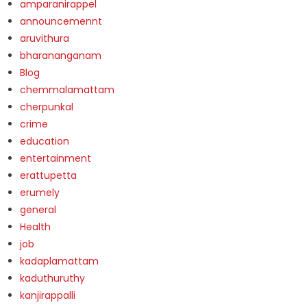
amparanirappel
announcemennt
aruvithura
bharananganam
Blog
chemmalamattam
cherpunkal
crime
education
entertainment
erattupetta
erumely
general
Health
job
kadaplamattam
kaduthuruthy
kanjirappalli