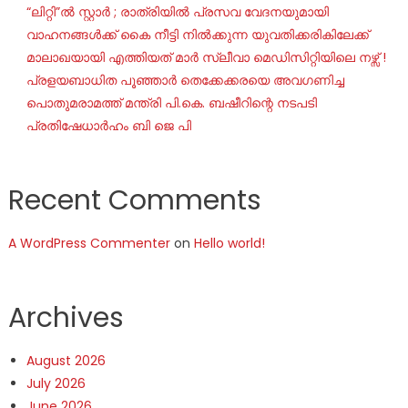
“ലിറ്റി”ൽ സ്റ്റാർ ; രാത്രിയിൽ പ്രസവ വേദനയുമായി
വാഹനങ്ങൾക്ക് കൈ നീട്ടി നിൽക്കുന്ന യുവതിക്കരികിലേക്ക്
മാലാഖയായി എത്തിയത് മാർ സ്ലീവാ മെഡിസിറ്റിയിലെ നഴ്സ് !
പ്രളയബാധിത പൂഞ്ഞാർ തെക്കേക്കരയെ അവഗണിച്ച
പൊതുമരാമത്ത് മന്ത്രി പി.കെ. ബഷീറിന്റെ നടപടി
പ്രതിഷേധാർഹം ബി ജെ പി
Recent Comments
A WordPress Commenter
on
Hello world!
Archives
August 2026
July 2026
June 2026