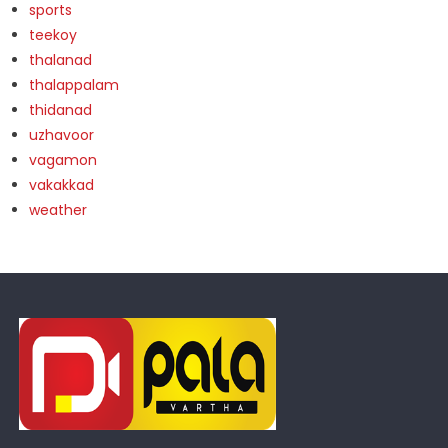
sports
teekoy
thalanad
thalappalam
thidanad
uzhavoor
vagamon
vakakkad
weather