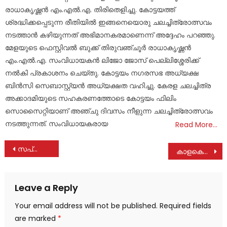
രാധാകൃഷ്ണൻ എം.എൽ.എ. തിരിതെളിച്ചു. കോട്ടയത്ത്
ശ്രദ്ധിക്കപ്പെടുന്ന രീതിയിൽ ഇങ്ങനെയൊരു ചലച്ചിത്രോത്സവം
നടത്താൻ കഴിയുന്നത് അഭിമാനകരമാണെന്ന് അദ്ദേഹം പറഞ്ഞു.
മേളയുടെ ഫെസ്റ്റിവൽ ബുക്ക് തിരുവഞ്ചൂർ രാധാകൃഷ്ണൻ
എം.എൽ.എ. സംവിധായകൻ ലിജോ ജോസ് പെല്ലിശ്ശേരിക്ക്
നൽകി പ്രകാശനം ചെയ്തു. കോട്ടയം നഗരസഭ അധ്യക്ഷ
ബിൻസി സെബാസ്റ്റ്യൻ അധ്യക്ഷത വഹിച്ചു. കേരള ചലച്ചിത്ര
അക്കാദമിയുടെ സഹകരണത്തോടെ കോട്ടയം ഫിലിം
സൊസൈറ്റിയാണ് അഞ്ചു ദിവസം നീളുന്ന ചലച്ചിത്രോത്സവം
നടത്തുന്നത്. സംവിധായകരായ
Read More…
Post
സപ്ലൈകോ ഓണം ഫെയറിന് തുടക്കമായി
കാളകെട്ടി എ എം എച്ച് എസ് എസിലെ സന്നദ്ധ രക്തദാന ക്യാമ്പ് ശ്രദ്ധേയമായി
navigation
Leave a Reply
Your email address will not be published.
Required fields
are marked
*