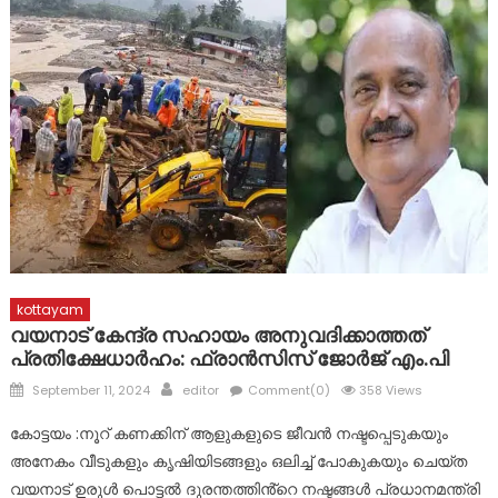
മാലാഖയായി എത്തിയത് മാർ സ്ലീവാ മെഡിസിറ്റിയിലെ നഴ്സ് !
പ്രളയബാധിത പൂഞ്ഞാർ തെക്കേക്കരയെ അവഗണിച്ച
പൊതുമരാമത്ത് മന്ത്രി പി.കെ. ബഷീറിന്റെ നടപടി
പ്രതിഷേധാർഹം ബി ജെ പി
ഈരാറ്റുപേട്ട-വാഗമൺ റോഡിലെ രാത്രികാല യാത്രയ്ക്കും
വിനോദസഞ്ചാരകേന്ദ്രങ്ങലേയ്ക്കുള്ള പ്രവേശനത്തിനും
വിലക്ക്
kottayam
വയനാട് കേന്ദ്ര സഹായം അനുവദിക്കാത്തത്
പ്രതിക്ഷേധാർഹം: ഫ്രാൻസിസ് ജോർജ് എം.പി
Posted
Author
September 11, 2024
editor
Comment(0)
358 Views
on
കോട്ടയം :നൂറ് കണക്കിന് ആളുകളുടെ ജീവൻ നഷ്ടപ്പെടുകയും
അനേകം വീടുകളും കൃഷിയിടങ്ങളും ഒലിച്ച് പോകുകയും ചെയ്ത
വയനാട് ഉരുൾ പൊട്ടൽ ദുരന്തത്തിൻ്റെ നഷ്ടങ്ങൾ പ്രധാനമന്ത്രി