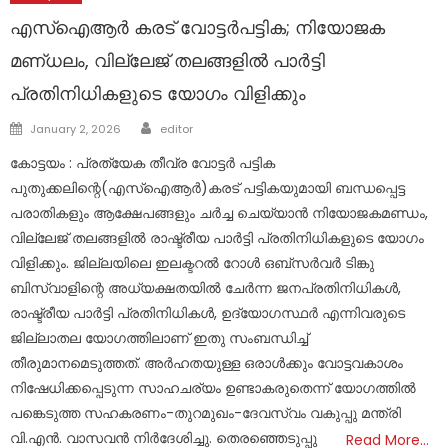
എസ്ഐആർ കരട് വോട്ടർപട്ടിക; നിയോജക
മണ്ധലം, വില്ലേജ് തലങ്ങളിൽ പാർട്ടി
പ്രതിനിധികളുടെ യോഗം വിളിക്കും
Author
Posted
January 2, 2026
editor
on
കോട്ടയം : പ്രത്യേക തീവ്ര വോട്ടർ പട്ടിക
പുതുക്കലിന്റെ(എസ്ഐആർ)കരട് പട്ടികയുമായി ബന്ധപ്പെട്ട
പരാതികളും ആക്ഷേപങ്ങളും ചർച്ച ചെയ്യാൻ നിയോജകമണ്ഡം,
വില്ലേജ് തലങ്ങളിൽ രാഷ്ട്രീയ പാർട്ടി പ്രതിനിധികളുടെ യോഗം
വിളിക്കും. ജില്ലയിലെ ഇലക്ടറൽ റോൾ ഒബ്സർവർ ടിങ്കു
ബിസ്വാളിന്റെ അധ്യക്ഷതയിൽ ചേർന്ന ജനപ്രതിനിധികൾ,
രാഷ്ട്രീയ പാർട്ടി പ്രതിനിധികൾ, ഉദ്യോഗസ്ഥർ എന്നിവരുടെ
ജില്ലാതല യോഗത്തിലാണ് ഇതു സംബന്ധിച്ച്
തീരുമാനമെടുത്തത്. അർഹതയുള്ള ഒരാൾക്കും വോട്ടവകാശം
നിഷേധിക്കപ്പെടുന്ന സാഹചര്യം ഉണ്ടാകരുതെന്ന് യോഗത്തിൽ
പങ്കെടുത്ത സഹകരണം-തുറമുഖം-ദേവസ്വം വകുപ്പു മന്ത്രി
വി.എൻ. വാസവൻ നിർദേശിച്ചു. തെരഞ്ഞെടുപ്പു
Read More…