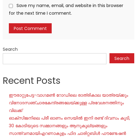
Save my name, email, and website in this browser
for the next time I comment.
Search
Search
Recent Posts
ഈരാറ്റുപേട്ട-വാഗമൺ റോഡിലെ രാത്രികാല യാത്രയ്ക്കും
വിനോദസഞ്ചാരകേന്ദ്രങ്ങലേയ്ക്കുള്ള പ്രവേശനത്തിനും
വിലക്ക്
ഓക്‌സിജനിലെ പ്രീ ഓണം സെയില്‍ ഇനി രണ്ട് ദിവസം കൂടി,
30 കോടിയുടെ സമ്മാനങ്ങളും ആനുകൂല്യങ്ങളും
സാന്ത്വനമായിഎറണാകുളം ഫിദ ചാരിറ്റബിൾ ഫൗണ്ടേഷൻ