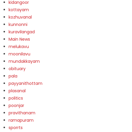
kidangoor
kottayam
kozhuvanal
kunnonni
kuravilangad
Main News
melukavu
moonilavu
mundakkayam
obituary
pala
payyanithottam
plasanal
politics
poonjar
pravithanam
ramapuram
sporrts