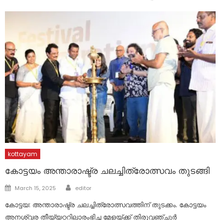
kottayam
കോട്ടയം അന്താരാഷ്ട്ര ചലച്ചിത്രോത്സവം തുടങ്ങി
Author
Posted
March 15, 2025
editor
on
കോട്ടയ: അന്താരാഷ്ട്ര ചലച്ചിത്രോത്സവത്തിന് തുടക്കം. കോട്ടയം
അനശ്വര തീയ്യറ്ററിലാരംഭിച്ച മേളയ്ക്ക് തിരുവഞ്ചൂർ