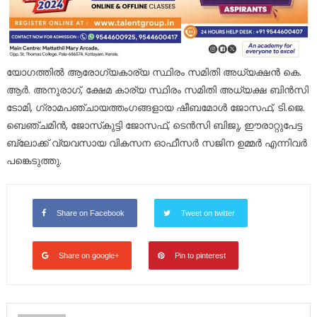
യോഗത്തിൽ ആരോഗ്യകാര്യ സ്ഥിരം സമിതി അധ്യക്ഷൻ കെ.
ആർ. അനുരാഗ്, ക്ഷേമ കാര്യ സ്ഥിരം സമിതി അധ്യക്ഷ ബിൻസി
ടോമി, ഗ്രാമപഞ്ചായത്തംഗങ്ങളായ ഷീബമോൾ ജോസഫ്, ടി.ജെ.
ബെഞ്ചമിൻ, ജോസ്‌കുട്ടി ജോസഫ്, ടെൻസി ബിജു, ഈരാറ്റുപേട്ട
ബ്ലോക്ക് വ്യവസായ വികസന ഓഫീസർ സജിന ഉമ്മർ എന്നിവർ
പങ്കെടുത്തു.
Share on Facebook
Tweet on twitter
Share on google+
Pin to pinterest