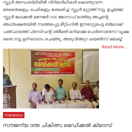
സ്കൂൾ അസംബ്ലിയിൽ വിദ്യാർഥികൾ കൊണ്ടുവന്ന
മരതൈകളും, ചെടികളും ശേഖരിച്ച്, സ്കൂൾ മുറ്റത്ത് നട്ടു. ഉച്ചയ്ക്ക്,
സ്കൂൾ ലോക്കൽ മനേജർ റവ: ജോസഫ് മാത്യു അച്ചന്റെ
അധ്യക്ഷതയിൽ നടത്തപ്പെട്ട മീറ്റിംഗിൽ ഈരാറ്റുപേട്ട ബ്ലോക്ക്
പഞ്ചായത്ത് പ്രസിഡന്റ് ശ്രീമതി മറിയാമ്മ ഫെർണാണ്ടസ് വൃക്ഷ
തൈ നട്ടു ഉദ്ഘാടനം ചെയ്തു. അരുവിത്തുറ ലയൺസ് ക്ലബ്ബ്
Read More…
melukavu
സൗജന്യ ദന്ത ചികിത്സ മെഡിക്കൽ ക്യാമ്പ്