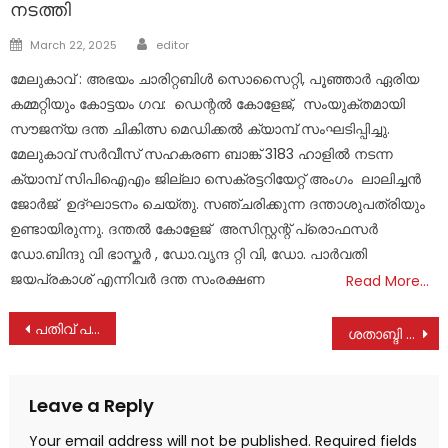
നടത്തി
Author
Posted
March 22, 2025
editor
on
മേലുകാവ് : അഭയം ചാരിറ്റബിൾ സൊസൈറ്റി, പൂഞ്ഞാർ ഏരിയ
കമ്മറ്റിയും കോട്ടയം ഗവ: ഡെന്റൽ കോളേജ്, സംയുക്തമായി
സൗജന്യ ദന്ത ചികിത്സ മെഡിക്കൽ ക്യാമ്പ് സംഘടിപ്പിച്ചു.
മേലുകാവ് സർവീസ് സഹകരണ ബാങ്ക് 3183 ഹാളിൽ നടന്ന
ക്യാമ്പ് സിപിഐഎം ജില്ലാ സെക്രട്ടറിയേറ്റ് അംഗം ലാലിച്ചൻ
ജോർജ് ഉദ്ഘാടനം ചെയ്തു. സഞ്ചരിക്കുന്ന ദന്താശുപത്രിയും
ഉണ്ടായിരുന്നു. ദന്തൽ കോളേജ് അസിസ്റ്റന്റ് പ്രൊഫസർ
ഡോ.ബിന്ദു വി ഭാസ്കർ , ഡോ.വൃന്ദ റ്റി വി, ഡോ. പാർവതി
ജയപ്രകാശ് എന്നിവർ ദന്ത സംരക്ഷണ
Read More…
Post
പതിവ് പരിപാടികളിൽ മാറ്റമില്ല; കോട്ടയത്തെ ഇടതു സ്ഥാനാർത്ഥിക്ക് തിരക്ക് തന്നെ
ശതാബ്ദി നിറവിൽ ഭരണങ്ങാനം സെന്റ് ലിറ്റിൽ ത്രേസ്യാസ് എൽ.പി.സ്‌കൂൾ
navigation
Leave a Reply
Your email address will not be published.
Required fields