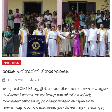
melukavu
ലോക പരിസ്ഥിതി ദിനാഘോഷം
Author
Posted
June 6, 2025
editor
on
മേലുകാവ് CMS HS സ്കൂളിൽ ലോകപരിസ്ഥിതിദിനാഘോഷം വളരെ
ഗംഭീരമായി നടന്നു. അരുവിത്തുറ ലയൺസ് ക്ലബ്ബിന്റെ
സഹകരണത്തോടെ സ്കൂൾ വിദ്യാർഥികൾക്ക് വൃക്ഷതൈ
വിതരണവും പഠനോപകരണങ്ങളുടെ വിതരണവും നടത്തപ്പെട്ടു.