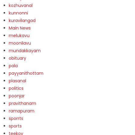
kozhuvanal
kunnonni
kuravilangad
Main News
melukavu
moonilavu
mundakkayam
obituary
pala
payyanithottam
plasanal
politics
poonjar
pravithanam
ramapuram
sporrts
sports
teekoy