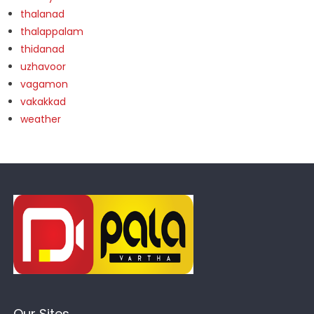
thalanad
thalappalam
thidanad
uzhavoor
vagamon
vakakkad
weather
Our Sites