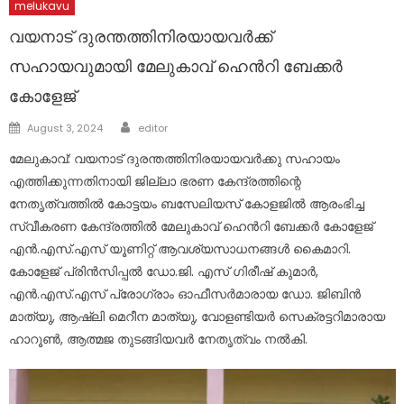
melukavu
വയനാട് ദുരന്തത്തിനിരയായവർക്ക്
സഹായവുമായി മേലുകാവ് ഹെൻറി ബേക്കർ
കോളേജ്
Author
Posted
August 3, 2024
editor
on
മേലുകാവ്: വയനാട് ദുരന്തത്തിനിരയായവർക്കു സഹായം
എത്തിക്കുന്നതിനായി ജില്ലാ ഭരണ കേന്ദ്രത്തിന്റെ
നേതൃത്വത്തിൽ കോട്ടയം ബസേലിയസ് കോളജിൽ ആരംഭിച്ച
സ്വീകരണ കേന്ദ്രത്തിൽ മേലുകാവ് ഹെൻറി ബേക്കർ കോളേജ്
എൻ.എസ്.എസ് യൂണിറ്റ് ആവശ്യസാധനങ്ങൾ കൈമാറി.
കോളേജ് പ്രിൻസിപ്പൽ ഡോ.ജി. എസ് ഗിരീഷ് കുമാർ,
എൻ.എസ്.എസ് പ്രോഗ്രാം ഓഫീസർമാരായ ഡോ. ജിബിൻ
മാത്യു, ആഷ്‌ലി മെറീന മാത്യു, വോളണ്ടിയർ സെക്രട്ടറിമാരായ
ഹാറൂൺ, ആത്മജ തുടങ്ങിയവർ നേതൃത്വം നൽകി.