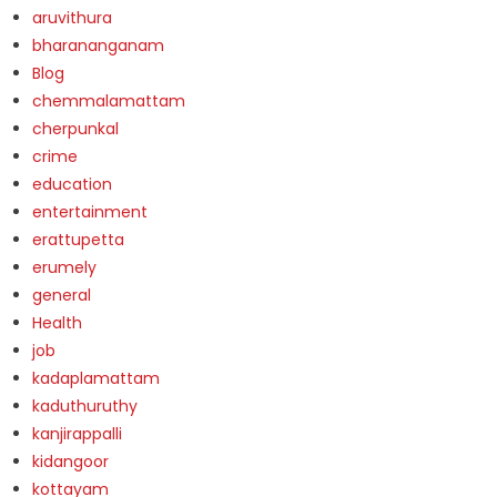
aruvithura
bharananganam
Blog
chemmalamattam
cherpunkal
crime
education
entertainment
erattupetta
erumely
general
Health
job
kadaplamattam
kaduthuruthy
kanjirappalli
kidangoor
kottayam