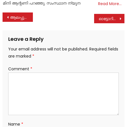
മിനി ആന്റണി പറഞ്ഞു. സംസ്ഥാന ന്യൂന
Read More…
Post
ആലപ്പുഴയിൽ വീണ്ടും പക്ഷിപ്പനി സ്ഥിരീകരിച്ചു; ഭോപ്പാലിലെ ലാബിലേക്ക് അയച്ച് മൂന്ന് സാമ്പിളുകളും പോസിറ്റീവ്
ഓട്ടോറിക്ഷയിൽ ലോറി ഇടിച്ച് ഓട്ടോ ഡ്രൈവർക്ക് പരുക്ക്
navigation
Leave a Reply
Your email address will not be published.
Required fields
are marked
*
Comment
*
Name
*