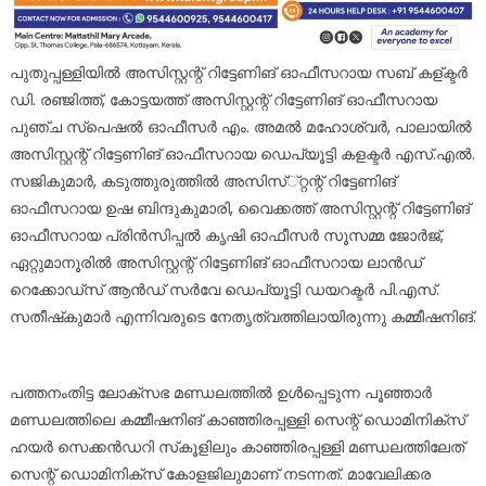
പുതുപ്പള്ളിയിൽ അസിസ്റ്റന്റ് റിട്ടേണിങ് ഓഫീസറായ സബ് കള്ക്ടർ
ഡി. രഞ്ജിത്ത്, കോട്ടയത്ത് അസിസ്റ്റന്റ് റിട്ടേണിങ് ഓഫീസറായ
പുഞ്ച സ്‌പെഷൽ ഓഫീസർ എം. അമൽ മഹോശ്വർ, പാലായിൽ
അസിസ്റ്റന്റ് റിട്ടേണിങ് ഓഫീസറായ ഡെപ്യൂട്ടി കളക്ടർ എസ്.എൽ.
സജികുമാർ, കടുത്തുരുത്തിൽ അസിസ്്റ്റന്റ് റിട്ടേണിങ്
ഓഫീസറായ ഉഷ ബിന്ദുകുമാരി, വൈക്കത്ത് അസിസ്റ്റന്റ് റിട്ടേണിങ്
ഓഫീസറായ പ്രിൻസിപ്പൽ കൃഷി ഓഫീസർ സൂസമ്മ ജോർജ്,
ഏറ്റുമാനൂരിൽ അസിസ്റ്റന്റ് റിട്ടേണിങ് ഓഫീസറായ ലാൻഡ്
റെക്കോഡ്‌സ് ആൻഡ് സർവേ ഡെപ്യൂട്ടി ഡയറക്ടർ പി.എസ്.
സതീഷ്‌കുമാർ എന്നിവരുടെ നേതൃത്വത്തിലായിരുന്നു കമ്മീഷനിങ്.
പത്തനംതിട്ട ലോക്സഭ മണ്ഡലത്തിൽ ഉൾപ്പെടുന്ന പൂഞ്ഞാർ
മണ്ഡലത്തിലെ കമ്മീഷനിങ് കാഞ്ഞിരപ്പള്ളി സെന്റ് ഡൊമിനിക്സ്
ഹയർ സെക്കൻഡറി സ്‌കൂളിലും കാഞ്ഞിരപ്പള്ളി മണ്ഡലത്തിലേത്
സെന്റ് ഡൊമിനിക്സ് കോളജിലുമാണ് നടന്നത്. മാവേലിക്കര