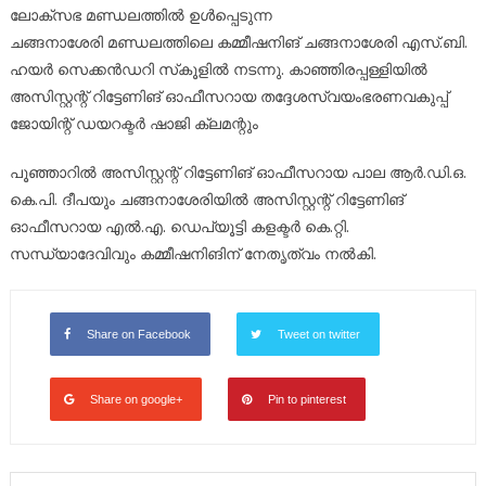
ലോക്സഭ മണ്ഡലത്തിൽ ഉൾപ്പെടുന്ന
ചങ്ങനാശേരി മണ്ഡലത്തിലെ കമ്മീഷനിങ് ചങ്ങനാശേരി എസ്.ബി.
ഹയർ സെക്കൻഡറി സ്‌കൂളിൽ നടന്നു. കാഞ്ഞിരപ്പള്ളിയിൽ
അസിസ്റ്റന്റ് റിട്ടേണിങ് ഓഫീസറായ തദ്ദേശസ്വയംഭരണവകുപ്പ്
ജോയിന്റ് ഡയറക്ടർ ഷാജി ക്ലമന്റും
പൂഞ്ഞാറിൽ അസിസ്റ്റന്റ് റിട്ടേണിങ് ഓഫീസറായ പാല ആർ.ഡി.ഒ.
കെ.പി. ദീപയും ചങ്ങനാശേരിയിൽ അസിസ്റ്റന്റ് റിട്ടേണിങ്
ഓഫീസറായ എൽ.എ. ഡെപ്യൂട്ടി കളക്ടർ കെ.റ്റി.
സന്ധ്യാദേവിവും കമ്മീഷനിങിന് നേതൃത്വം നൽകി.
Share on Facebook
Tweet on twitter
Share on google+
Pin to pinterest