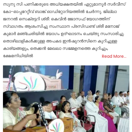
സുനു സി പണിക്കരുടെ അധ്യക്ഷതയിൽ ഏറ്റുമാനൂർ സർവീസ്
കോ-ഓപ്പറേറ്റീവ് ബാങ്ക് ഓഡിറ്റോറിയത്തിൽ ചേർന്നു. ജില്ലാ
ജനറൽ സെക്രട്ടറി ശ്രീ: കെവിൻ ജോസഫ് യോഗത്തിന്
സ്വാഗതം ആശംസിച്ചു സംസ്ഥാന പ്രസിഡണ്ട് ശ്രീ മനോജ്
കുമാർ മഞ്ചേരിയിൽ യോഗം ഉദ്ഘാടനം ചെയ്തു സംസാരിച്ചു.
തൊഴിലാളികൾക്കുള്ള അപകട ഇൻഷുറൻസിനെ കുറിച്ചുള്ള
കാര്യങ്ങളും, തെക്കൻ മേഖലാ സമ്മേളനത്തെ കുറിച്ചും,
ക്ഷേമനിധിയിൽ
Read More…