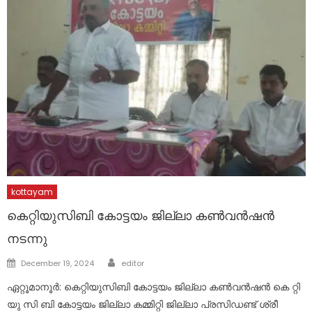
kottayam
കെറ്റിയുസിബി കോട്ടയം ജില്ലാ കൺവൻഷൻ
നടന്നു
Author
Posted
December 19, 2024
editor
on
ഏറ്റൂമാനൂർ: കെറ്റിയുസിബി കോട്ടയം ജില്ലാ കൺവൻഷൻ കെ റ്റി
യു സി ബി കോട്ടയം ജില്ലാ കമ്മിറ്റി ജില്ലാ പ്രസിഡണ്ട് ശ്രീ