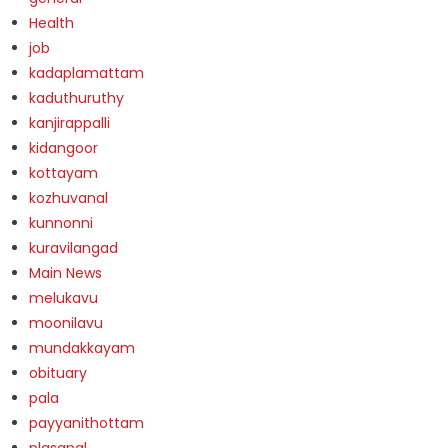
Health
job
kadaplamattam
kaduthuruthy
kanjirappalli
kidangoor
kottayam
kozhuvanal
kunnonni
kuravilangad
Main News
melukavu
moonilavu
mundakkayam
obituary
pala
payyanithottam
plasanal