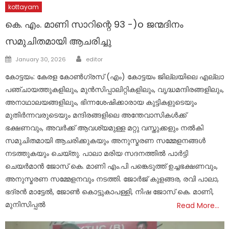
kottayam
കെ. എം. മാണി സാറിന്റെ 93 -)o ജന്മദിനം
സമുചിതമായി ആചരിച്ചു
Author
Posted
January 30, 2026
editor
on
കോട്ടയം: കേരള കോൺഗ്രസ് (എം) കോട്ടയം ജില്ലയിലെ എല്ലാ
പഞ്ചായത്തുകളിലും, മുൻസിപ്പാലിറ്റികളിലും, വൃദ്ധമന്ദിരങ്ങളിലും,
അനാഥാലയങ്ങളിലും, ഭിന്നശേഷിക്കാരായ കുട്ടികളുടെയും
മുതിർന്നവരുടെയും മന്ദിരങ്ങളിലെ അന്തേവാസികൾക്ക്
ഭക്ഷണവും, അവർക്ക് ആവശ്യമുള്ള മറ്റു വസ്തുക്കളും നൽകി
സമുചിതമായി ആചരിക്കുകയും അനുസ്മരണ സമ്മേളനങ്ങൾ
നടത്തുകയും ചെയ്തു. പാലാ മരിയ സദനത്തിൽ പാർട്ടി
ചെയർമാൻ ജോസ് കെ. മാണി എം.പി പങ്കെടുത്ത് ഉച്ചഭക്ഷണവും,
അനുസ്മരണ സമ്മേളനവും നടത്തി. ജോർജ് കുളങ്ങര, രവി പാലാ,
ഭദ്രൻ മാട്ടേൽ, ജോൺ കൊട്ടുകാപള്ളി, നിഷ ജോസ് കെ. മാണി,
മുനിസിപ്പൽ
Read More…