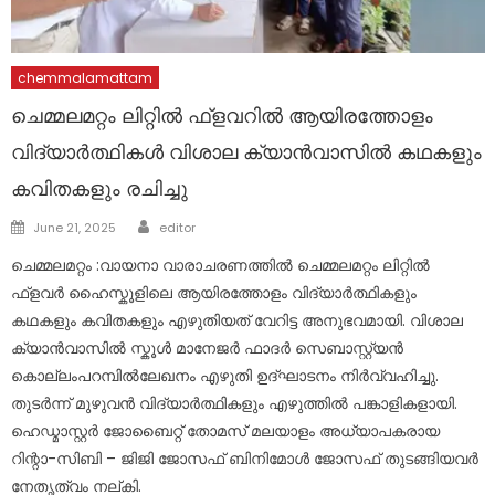
chemmalamattam
ചെമ്മലമറ്റം ലിറ്റിൽ ഫ്ളവറിൽ ആയിരത്തോളം
വിദ്യാർത്ഥികൾ വിശാല ക്യാൻവാസിൽ കഥകളും
കവിതകളും രചിച്ചു
Author
Posted
June 21, 2025
editor
on
ചെമ്മലമറ്റം :വായനാ വാരാചരണത്തിൽ ചെമ്മലമറ്റം ലിറ്റിൽ
ഫ്ളവർ ഹൈസ്കൂളിലെ ആയിരത്തോളം വിദ്യാർത്ഥികളും
കഥകളും കവിതകളും എഴുതിയത് വേറിട്ട അനുഭവമായി. വിശാല
ക്യാൻവാസിൽ സ്കൂൾ മാനേജർ ഫാദർ സെബാസ്റ്റ്യൻ
കൊല്ലംപറമ്പിൽലേഖനം എഴുതി ഉദ്ഘാടനം നിർവ്വഹിച്ചു.
തുടർന്ന് മുഴുവൻ വിദ്യാർത്ഥികളും എഴുത്തിൽ പങ്കാളികളായി.
ഹെഡ്മാസ്റ്റർ ജോബൈറ്റ് തോമസ് മലയാളം അധ്യാപകരായ
റിന്റാ-സിബി – ജിജി ജോസഫ് ബിനിമോൾ ജോസഫ് തുടങ്ങിയവർ
നേതൃത്വം നല്കി.