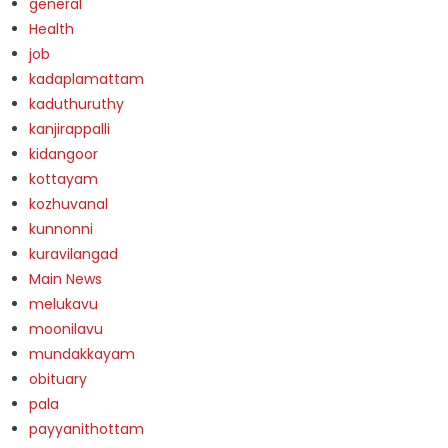
general
Health
job
kadaplamattam
kaduthuruthy
kanjirappalli
kidangoor
kottayam
kozhuvanal
kunnonni
kuravilangad
Main News
melukavu
moonilavu
mundakkayam
obituary
pala
payyanithottam