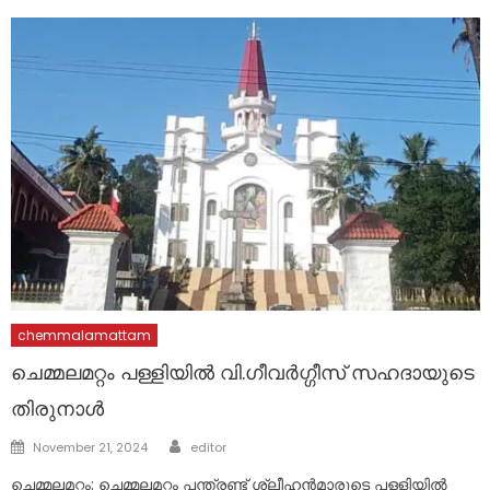
chemmalamattam
ചെമ്മലമറ്റം പള്ളിയിൽ വി.ഗീവർഗ്ഗീസ് സഹദായുടെ
തിരുനാൾ
Author
Posted
November 21, 2024
editor
on
ചെമ്മലമറ്റം: ചെമ്മലമറ്റം പന്ത്രണ്ട് ശ്ലീഹൻമാരുടെ പള്ളിയിൽ