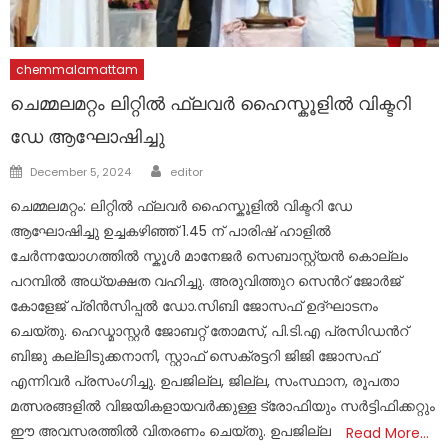
chemmalamattam
ചെമ്മലമറ്റം ലിറ്റിൽ ഫ്ലവർ ഹൈസ്കൂളിൽ വിക്ടറി
ഡേ ആഘോഷിച്ചു
Author
Posted
December 5, 2024
editor
on
ചെമ്മലമറ്റം: ലിറ്റിൽ ഫ്ലവർ ഹൈസ്കൂളിൽ വിക്ടറി ഡേ
ആഘോഷിച്ചു ഉച്ചകഴിഞ്ഞ് 1.45 ന് പാരിഷ് ഹാളിൽ
ചേർന്നയോഗത്തിൽ സ്കൂൾ മാനേജർ സെബാസ്റ്റ്യൻ കൊല്ലം
പറമ്പിൽ അധ്യക്ഷത വഹിച്ചു. അരുവിത്തുറ സെൻറ് ജോർജ്
കോളേജ് പ്രിൻസിപ്പൽ ഡോ.സിബി ജോസഫ് ഉദ്ഘാടനം
ചെയ്തു. ഹെഡ്മാസ്റ്റർ ജോബറ്റ് തോമസ്, പി.ടി.എ പ്രസിഡൻറ്
ബിജു കല്ലിടുക്കനാനി, സ്റ്റാഫ് സെക്രട്ടറി ജിജി ജോസഫ്
എന്നിവർ പ്രസംഗിച്ചു. ഉപജില്ല, ജില്ല, സംസ്ഥാന, രൂപതാ
മത്സരങ്ങളിൽ വിജയികളായവർക്കുള്ള ട്രോഫിയും സർട്ടിഫിക്കറ്റും
ഈ അവസരത്തിൽ വിതരണം ചെയ്തു. ഉപജില്ല
Read More…