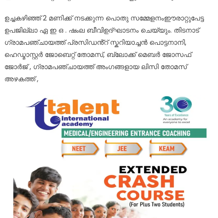
ഉച്ചകഴിഞ്ഞ് 2 മണിക്ക് നടക്കുന്ന പൊതു സമ്മേളനംഈരാറ്റുപേട്ട
ഉപജില്ലാ ഏ ഇ ഒ . ഷംല ബീവിഉദ്ഘാടനം ചെയ്യും. തിടനാട്
ഗ്രാമപഞ്ചായത്ത് പ്രസിഡൻ്റ് സ്കറിയാച്ചൻ പൊട്ടനാനി,
ഹെഡ്മാസ്റ്റർ ജോബെറ്റ് തോമസ്, ബ്ലോക്ക് മെബർ ജോസഫ്
ജോർജ് , ഗ്രാമപഞ്ചായത്ത് അംഗങ്ങളായ ലിസി തോമസ്
അഴകത്ത് ,