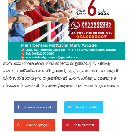
സന്ധ്യാ ശിവകുമാർ, മിനി ബിനോ മുളങ്ങാശ്ശേരി, പിടിഎ
പ്രസിഡന്റ് ബിജു കല്ലിടുക്കാനി, എച്ച് എം ഫോറം സെകട്ടറി
വിൻസന്റ് മാത്യൂസ് തുടങ്ങിയവർ പ്രസംഗിക്കും. മേളയുടെ
വിജയത്തിനായി വിവിധ കമ്മറ്റികളുടെ രൂപികരണവും നടക്കും.
Share on Facebook
Tweet on twitter
Share on google+
Pin to pinterest