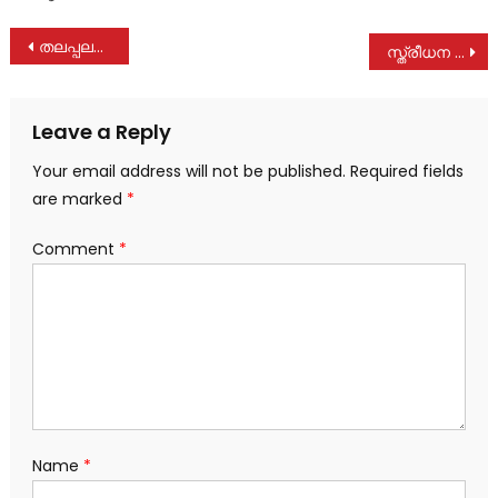
Post
തലപ്പലത്ത് വയോജന മെഡിക്കൽ ക്യാമ്പ്
സ്ത്രീധന പീഡനങ്ങൾ റിപ്പോർട്ട് ചെയ്യുന്നത് കുറയുന്നു: അഡ്വ. ഇന്ദിരാ രവീന്ദ്രൻ
navigation
Leave a Reply
Your email address will not be published.
Required fields
are marked
*
Comment
*
Name
*