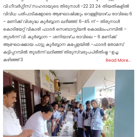
വി.ഗീവർഗ്ഗീസ് സഹദായുടെ തിരുനാൾ -22 23 24 തിയതികളിൽ
വിവിധ പരിപാടികളോടെ ആഘോഷിക്കും വെള്ളിയാഴ്ച രാവിലെ 6
– മണിക്ക് വിശുദ്ധ കുർബ്ബാന ലദീഞ്ഞ്. 6-45 ന് – തിരുനാൾ
കൊടിയേറ്റ് വികാരി ഫാദർ സെബാസ്റ്റ്യൻ കൊല്ലംപറമ്പിൽ –
തുടർന്ന് വി. കൂർബ്ബാന – ശനിയാഴ്ച രാവിലെ – 6 മണിക്ക്
ആഘോഷമായ പാട്ടു കുർബ്ബാന കപ്പേളയിൽ -ഫാദർ തോമസ്
കട്ടിപ്പറമ്പിൽ തൂടർന്ന് ലദിഞ്ഞ് തിരുസ്വരുപപ്രീതിഷ്ഠ -ഉച്ച
കഴിഞ്ഞ് 3
Read More…