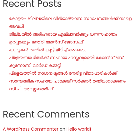
Recent Posts
കോട്ടയം ജില്ലയിലെ വിദ്യാഭ്യാസ സ്ഥാപനങ്ങൾക്ക് നാളെ
അവധി
ജില്ലയില്‍ അര്‍ഹരായ എല്ലാവര്‍ക്കും ധനസഹായം
ഉറപ്പാക്കും: മന്ത്രി മോന്‍സ് ജോസഫ്
കാറുകൾ തമ്മിൽ കൂട്ടിയിടിച്ച് അപകടം
പ്രളയബാധിതർക്ക് സഹായ ഹസ്തവുമായി കോൺഗ്രസ്
കുന്നോന്നി വാർഡ് കമ്മറ്റി
പ്രളയത്തിൽ നാശനഷ്ടങ്ങൾ നേരിട്ട വ്യാപാരികൾക്ക്
സാമ്പത്തിക സഹായ പാക്കേജ് സർക്കാർ തയ്യാറാക്കണം:
സി.പി. അബ്ദുലത്തീഫ്
Recent Comments
A WordPress Commenter
on
Hello world!