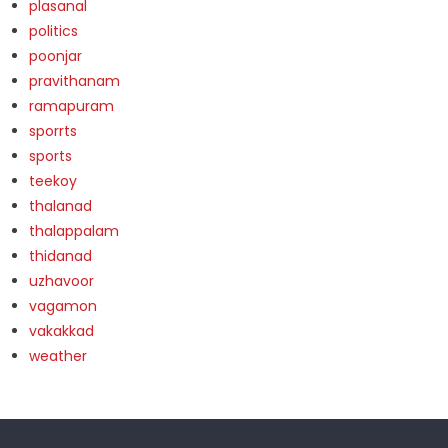
plasanal
politics
poonjar
pravithanam
ramapuram
sporrts
sports
teekoy
thalanad
thalappalam
thidanad
uzhavoor
vagamon
vakakkad
weather