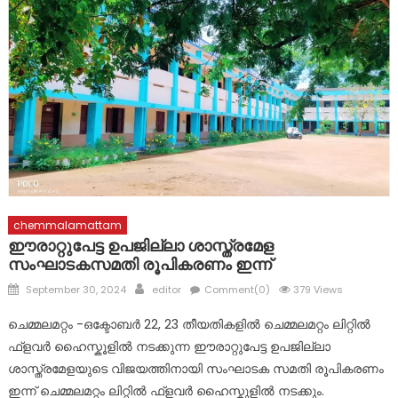
പ്രളയത്തിൽ നാശനഷ്ടങ്ങൾ നേരിട്ട വ്യാപാരികൾക്ക്
സാമ്പത്തിക സഹായ പാക്കേജ് സർക്കാർ തയ്യാറാക്കണം:
സി.പി. അബ്ദുലത്തീഫ്
കോട്ടയം ജില്ലയിലെ വിദ്യാഭ്യാസ സ്ഥാപനങ്ങൾക്ക് നാളെ
അവധി
chemmalamattam
ഈരാറ്റുപേട്ട ഉപജില്ലാ ശാസ്ത്രമേള
സംഘാടകസമതി രൂപികരണം ഇന്ന്
Posted
Author
September 30, 2024
editor
Comment(0)
379 Views
on
ചെമ്മലമറ്റം -ഒക്ടോബർ 22, 23 തീയതികളിൽ ചെമ്മലമറ്റം ലിറ്റിൽ
ഫ്ളവർ ഹൈസ്കൂളിൽ നടക്കുന്ന ഈരാറ്റുപേട്ട ഉപജില്ലാ
ശാസ്ത്രമേളയുടെ വിജയത്തിനായി സംഘാടക സമതി രൂപികരണം
ഇന്ന് ചെമ്മലമറ്റം ലിറ്റിൽ ഫ്ളവർ ഹൈസ്കുളിൽ നടക്കും.