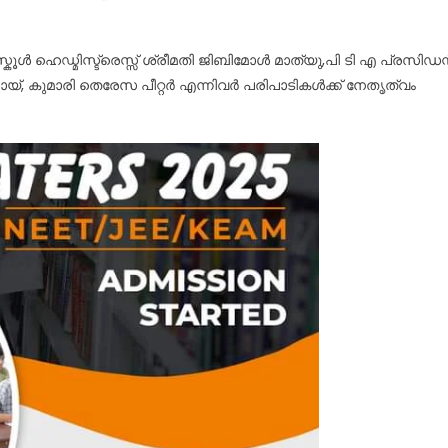
ൾ ഹെഡ്മിസ്ട്രെസ്സ് ശ്രീമതി ജിബിമോൾ മാത്യു,പി ടി എ പ്രസിഡന്റ്
യ്, കുമാരി തെരേസ പീറ്റർ എന്നിവർ പരിപാടികൾക്ക് നേതൃത്വം