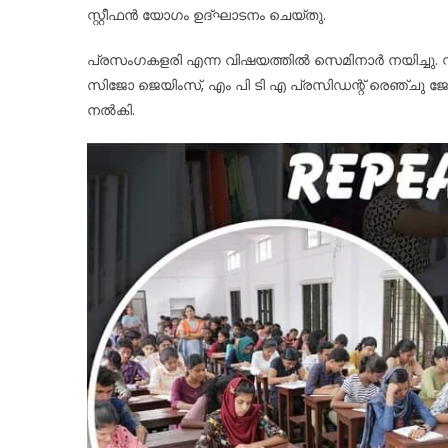
സ്റ്റീഫൻ യോഗം ഉദ്ഘാടനം ചെയ്തു.
പ്രസംഗകളരി എന്ന വിഷയത്തിൽ സെമിനാർ നയിച്ചു. സ്കൂ
സിജോ ജെയിംസ്, എം പി ടി എ പ്രസിഡന്റ്‌ രെഞ്ചു ജോ
നൽകി.