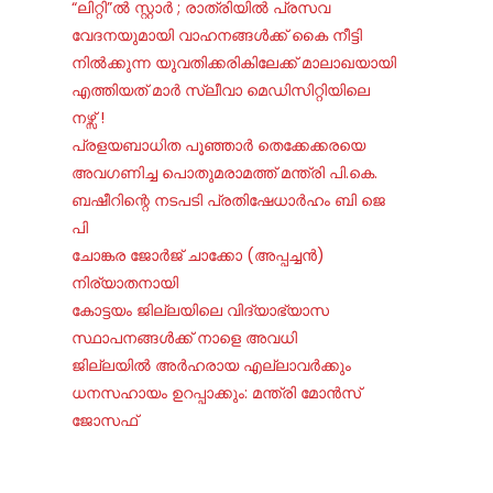
“ലിറ്റി”ൽ സ്റ്റാർ ; രാത്രിയിൽ പ്രസവ
വേദനയുമായി വാഹനങ്ങൾക്ക് കൈ നീട്ടി
നിൽക്കുന്ന യുവതിക്കരികിലേക്ക് മാലാഖയായി
എത്തിയത് മാർ സ്ലീവാ മെഡിസിറ്റിയിലെ
നഴ്സ് !
പ്രളയബാധിത പൂഞ്ഞാർ തെക്കേക്കരയെ
അവഗണിച്ച പൊതുമരാമത്ത് മന്ത്രി പി.കെ.
ബഷീറിന്റെ നടപടി പ്രതിഷേധാർഹം ബി ജെ
പി
ചോങ്കര ജോര്‍ജ് ചാക്കോ (അപ്പച്ചന്‍)
നിര്യാതനായി
കോട്ടയം ജില്ലയിലെ വിദ്യാഭ്യാസ
സ്ഥാപനങ്ങൾക്ക് നാളെ അവധി
ജില്ലയില്‍ അര്‍ഹരായ എല്ലാവര്‍ക്കും
ധനസഹായം ഉറപ്പാക്കും: മന്ത്രി മോന്‍സ്
ജോസഫ്