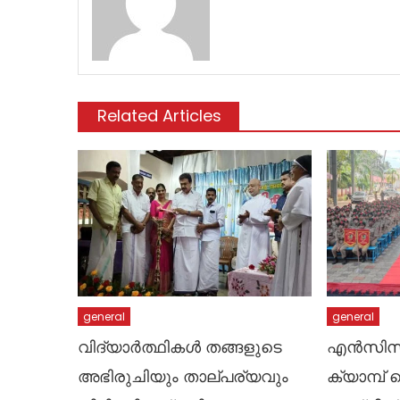
Related Articles
general
general
വിദ്യാർത്ഥികൾ തങ്ങളുടെ
എൻസിസി
അഭിരുചിയും താല്പര്യവും
ക്യാമ്പ്