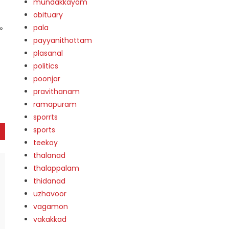
mundakkayam
obituary
ം
pala
payyanithottam
plasanal
politics
poonjar
pravithanam
ramapuram
sporrts
sports
teekoy
thalanad
thalappalam
thidanad
uzhavoor
vagamon
vakakkad