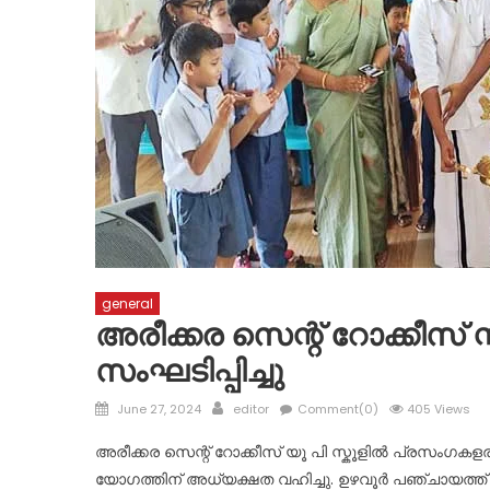
general
അരീക്കര സെന്റ് റോക്കീസ്
സംഘടിപ്പിച്ചു
Posted
Author
June 27, 2024
editor
Comment(0)
405 Views
on
അരീക്കര സെന്റ് റോക്കീസ് യൂ പി സ്കൂളിൽ പ്രസംഗകളരി 
യോഗത്തിന് അധ്യക്ഷത വഹിച്ചു. ഉഴവൂർ പഞ്ചായത്ത്