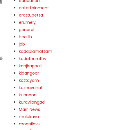
education
ി
entertainment
erattupetta
erumely
general
Health
job
ള
kadaplamattam
യൽ
kaduthuruthy
kanjirappalli
kidangoor
kottayam
kozhuvanal
kunnonni
kuravilangad
Main News
melukavu
moonilavu