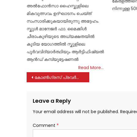
കേരളത്തിന്
അൽഫോൻസാ ഹൈസ്കൂളിലെ
നിന്നുള്ള 5
മികവുത്സവം ഉദ്ഘാടനം ചെയ്ത്
സംസാരിക്കുകയായിരുന്നു അദ്ദേഹം.
സ്കൂൾ മാനേജർ ഫാ. മൈക്കിൾ
ചീരാംകുഴിയുടെ അധ്യക്ഷതയിൽ
കൂടിയ യോഗത്തിൽ സ്കൂളിലെ
പൂർവവിദ്യാർത്ഥിയും ആർട്ടിഫിഷ്യൽ
ആൻഡ് കമ്പ്യൂട്ടേഷണൽ
Read More…
Post
കോൺഗ്രസ്‌ പ്രവർത്തകർ വാഴ നട്ട് പ്രതിഷേധിച്ചു
navigation
Leave a Reply
Your email address will not be published.
Require
Comment
*