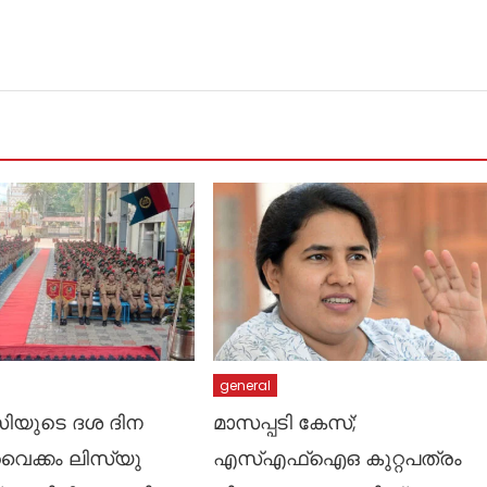
general
യുടെ ദശ ദിന
മാസപ്പടി കേസ്;
 വൈക്കം ലിസ്യു
എസ്എഫ്ഐഒ കുറ്റപത്രം