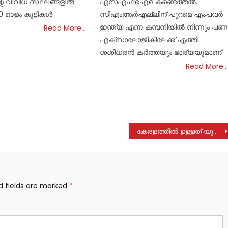
റെ വിവിധ സ്ഥലങ്ങളിൽ
എസ്എഫ്ഐഒ കണ്ടെത്തൽ.
00 ഓളം കുട്ടികൾ
സിഎംആർഎല്ലിന് പുറമെ എംപവർ
ഇന്ത്യ എന്ന കമ്പനിയിൽ നിന്നും പണ
Read More…
എക്സാലോജികിലേക്ക് എത്തി.
ശശിധരൻ കർത്തയും ഭാര്യയുമാണ്
Read More…
കേരളത്തിൽ ഉള്ളത് യുവജനങ്ങളെ ലക്ഷ്യം വച്ചുള്ള ലഹരി മാഫിയ സംഘങ്ങൾ : സി. ജോൺ കോട്ടയം നാർക്കോട്ടിക് സെൽ ഡി.വൈ.എസ്.പി
d fields are marked
*