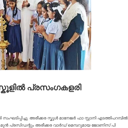
 സ്കൂളിൽ പ്രസംഗകളരി
സംഘടിപ്പിച്ചു. അരീക്കര സ്കൂൾ മാനേജർ ഫാ സ്റ്റാനി എടത്തിപറമ്പിൽ
 മുൻ പ്രസിഡന്റും അരീക്കര വാർഡ് മെമ്പറുമായ ജോണിസ് പി