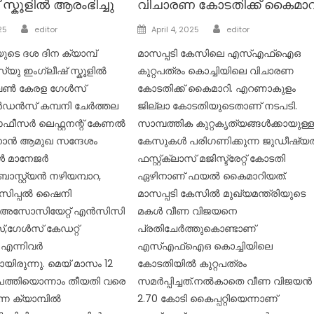
 സ്കൂളിൽ ആരംഭിച്ചു
വിചാരണ കോടതിക്ക് കൈമാറ
Author
Author
Posted
25
editor
April 4, 2025
editor
on
െ ദശ ദിന ക്യാമ്പ്
മാസപ്പടി കേസിലെ എസ്എഫ്ഐഒ
്യു ഇംഗ്ലീഷ് സ്കൂളിൽ
കുറ്റപത്രം കൊച്ചിയിലെ വിചാരണ
. വൺ കേരള ഗേൾസ്
കോടതിക്ക് കൈമാറി. എറണാകുളം
ൻസ് കമ്പനി ചേർത്തല
ജില്ലാ കോടതിയുടെതാണ് നടപടി.
 ഓഫീസർ ലെഫ്റ്റനന്റ് കേണൽ
സാമ്പത്തിക കുറ്റകൃത്യങ്ങള്‍ക്കായുള്
ോൻ ആമുഖ സന്ദേശം
കേസുകള്‍ പരിഗണിക്കുന്ന ജുഡീഷ്
ൂൾ മാനേജർ
ഫസ്റ്റ്ക്ലാസ് മജിസ്ട്രേറ്റ് കോടതി
സ്റ്റ്യൻ നഴിയമ്പാറ,
ഏഴിനാണ് ഫയൽ കൈമാറിയത്.
ിൻസിപ്പൽ ഷൈനി
മാസപ്പടി കേസിൽ മുഖ്യമന്ത്രിയുടെ
അസോസിയേറ്റ് എൻസിസി
മകള്‍ വീണ വിജയനെ
ഗേൾസ് കേഡറ്റ്
പ്രതിചേർത്തുകൊണ്ടാണ്
ർ എന്നിവർ
എസ്എഫ്ഐഒ കൊച്ചിയിലെ
യിരുന്നു. മെയ് മാസം 12
കോടതിയിൽ കുറ്റപത്രം
ത്തിയൊന്നാം തീയതി വരെ
സമർപ്പിച്ചത്.നൽകാതെ വീണ വിജയൻ
ന്ന ക്യാമ്പിൽ
2.70 കോടി കൈപ്പറ്റിയെന്നാണ്