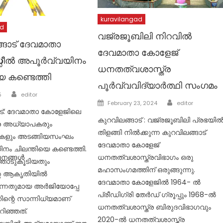
kuravilangad
ad
വജ്രജൂബിലി നിറവില്‍
ങാട് ദേവമാതാ
ദേവമാതാ കോളേജ്
്
സിൽ അപൂർവ്വയിനം
ധനതത്വശാസ്ത്ര
െ കണ്ടെത്തി
പൂര്‍വ്വവിദ്യാര്‍ത്ഥി സംഗമം
Author
5
editor
Author
Posted
February 23, 2024
editor
ട്: ദേവമാതാ കോളേജിലെ
on
കുറവിലങ്ങാട് : വജ്രജൂബിലി പ്രഭയില്
്ര അധ്യാപകരും
തിളങ്ങി നില്‍ക്കുന്ന കുറവിലങ്ങാട്
ഥികളും അടങ്ങിയസംഘം
ദേവമാതാ കോളേജ്
ം ചിലന്തിയെ കണ്ടെത്തി.
ധനതത്വശാസ്ത്രവിഭാഗം ഒരു
ജനങ്ങൾ
്തോടുകൂടിയതും
മഹാസംഗമത്തിന് ഒരുങ്ങുന്നു.
്റെ ആകൃതിയിൽ
ദേവമാതാ കോളേജില്‍ 1964- ല്‍
്നതുമായ അർജിയോപ്പേ
പ്രീഡിഗ്രി തേര്‍ഡ് ഗ്രൂപ്പും 1968-ല്‍
ന്റെ സാന്നിധ്യമാണ്
ധനതത്വശാസ്ത്ര ബിരുദവിഭാഗവും
റിഞ്ഞത്.
2020-ല്‍ ധനതത്വശാസ്ത്ര