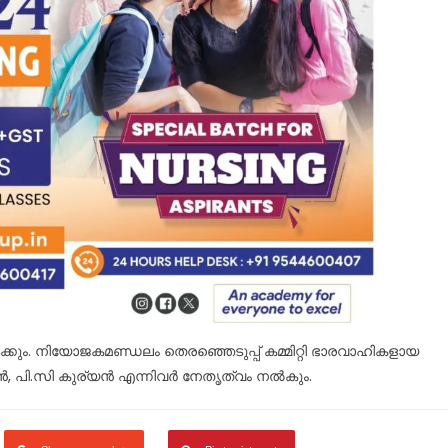
്കും. നിയോജകമണ്ഡലം തെരഞ്ഞെടുപ്പ് കമ്മിറ്റി ഭാരവാഹികളായ
രൻ, പി.സി കുര്യൻ എന്നിവർ നേതൃത്വം നൽകും.