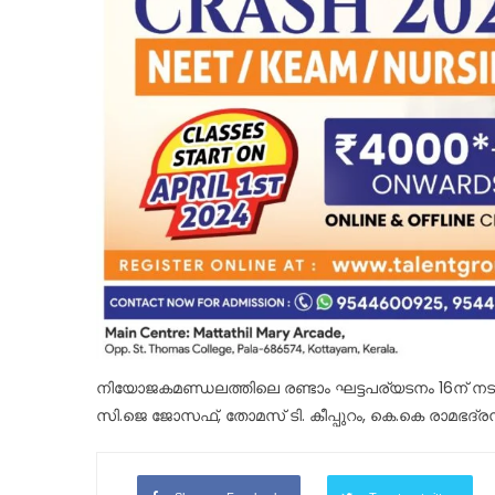
നിയോജകമണ്ഡലത്തിലെ രണ്ടാം ഘട്ടപര്യടനം 16ന് നടക
സി.ജെ ജോസഫ്, തോമസ് ടി. കീപ്പുറം, കെ.കെ രാമഭദ്