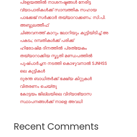
പ്രളയത്തിൽ നാശനഷ്ടങ്ങൾ നേരിട്ട
വ്യാപാരികൾക്ക് സാമ്പത്തിക സഹായ
പാക്കേജ് സർക്കാർ തയ്യാറാക്കണം: സി.പി.
അബ്ദുലത്തീഫ്
ചി​ങ്ങ​വ​ന​ത്ത് കാ​റും ലോ​റി​യും കൂ​ട്ടി​യി​ടി​ച്ച് അ​
പ​ക​ടം; ദ​മ്പ​തി​ക​ൾ​ക്ക് പ​രി​ക്ക്
ഹിരോഷിമ ദിനത്തിൽ പ്രത്യേകം
തയ്യാറാക്കിയ സ്മൃതി മണ്ഡപത്തിൽ
പുഷ്പാർച്ചന നടത്തി കൊഴുവനാൽ SJNHSS
ലെ കുട്ടികൾ
ദുരന്ത ബാധിതർക്ക് ഭക്ഷ്യ കിറ്റുകൾ
വിതരണം ചെയ്തു
കോട്ടയം ജില്ലയിലെ വിദ്യാഭ്യാസ
സ്ഥാപനങ്ങൾക്ക് നാളെ അവധി
Recent Comments