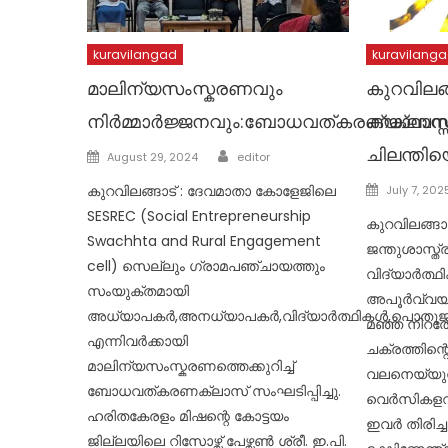
kuravilangad
kuravilang
മാലിന്യസംസ്കരണവും
കുറവിലങ്
നിർമ്മാർജ്ജനവും:ബോധവത്കരണക്ലാസ്സ
ക്യാമ്പ
Author
ചിലന്തിയ
Posted
August 29, 2024
editor
on
Posted
കുറവിലങ്ങാട് : ദേവമാതാ കോളേജിലെ
July 7, 202
on
SESREC (Social Entrepreneurship
കുറവിലങ്ങാ
Swachhta and Rural Engagement
ജന്തുശാസ്ത
cell) സെല്ലും ഗ്രാമപഞ്ചായത്തും
വിദ്യാർത്
സംയുക്തമായി
അപൂർവ്വയിന
അധ്യാപകർ,അനധ്യാപകർ,വിദ്യാർത്ഥികൾ,പൊതു
മഞ്ഞ നിറത
എന്നിവർക്കായി
ചക്രത്തിന
മാലിന്യസംസ്കരണത്തെക്കുറിച്ച്
വലനെയ്യുന
ബോധവത്കരണക്ലാസ് സംഘടിപ്പിച്ചു.
വെർസികളറി
ഹരിതകേരളം മിഷന്റെ കോട്ടയം
ഇവർ തിരിച്ച
ജില്ലയിലെ റിസോഴ്സ് പേഴ്സൺ ശ്രീ. ഇ.പി.