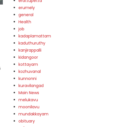
erattupetta
erumely
general
Health
job
kadaplamattam
kaduthuruthy
kanjirappalli
kidangoor
kottayam
‍
kozhuvanal
kunnonni
kuravilangad
Main News
melukavu
moonilavu
mundakkayam
obituary