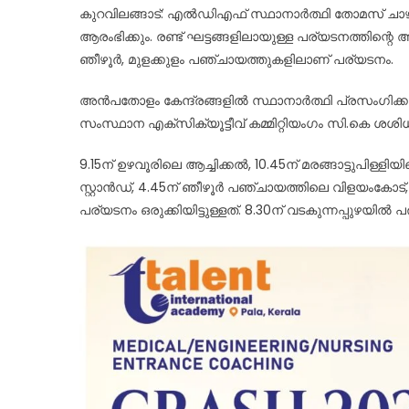
കുറവിലങ്ങാട്: എൽഡിഎഫ് സ്ഥാനാർത്ഥി തോമസ് ചാഴി
ആരംഭിക്കും. രണ്ട് ഘട്ടങ്ങളിലായുള്ള പര്യടനത്തിന്റെ ആ
ഞീഴൂർ, മുളക്കുളം പഞ്ചായത്തുകളിലാണ് പര്യടനം.
അൻപതോളം കേന്ദ്രങ്ങളിൽ സ്ഥാനാർത്ഥി പ്രസംഗിക്കു
സംസ്ഥാന എക്‌സിക്യൂട്ടീവ് കമ്മിറ്റിയംഗം സി.കെ ശ
9.15ന് ഉഴവൂരിലെ ആച്ചിക്കൽ, 10.45ന് മരങ്ങാട്ടുപിള്ളി
സ്റ്റാൻഡ്, 4.45ന് ഞീഴൂർ പഞ്ചായത്തിലെ വിളയംകോട്
പര്യടനം ഒരുക്കിയിട്ടുള്ളത്. 8.30ന് വടകുന്നപ്പുഴയിൽ 