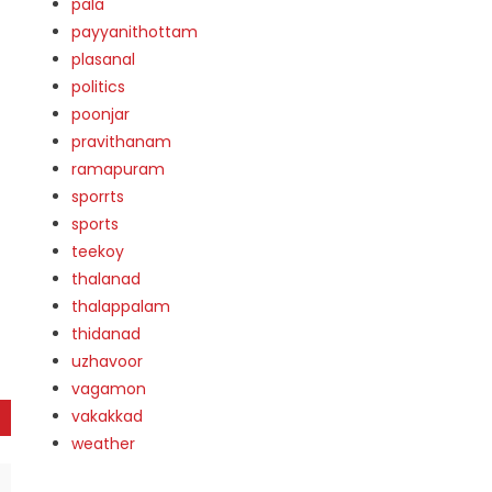
pala
payyanithottam
plasanal
politics
poonjar
pravithanam
ramapuram
sporrts
sports
teekoy
thalanad
thalappalam
thidanad
uzhavoor
vagamon
vakakkad
weather