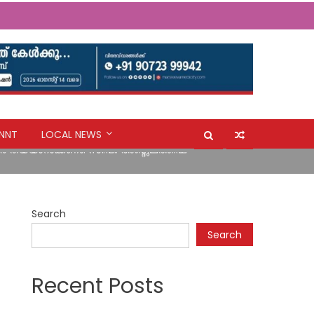
NNT
LOCAL NEWS
ർ തയ്യാറാക്കണം: സി.പി. അബ്ദുലത്തീഫ്
ി കൊഴുവനാൽ SJNHSS ലെ കുട്ടികൾ
Search
ർ തയ്യാറാക്കണം: സി.പി. അബ്ദുലത്തീഫ്
Search
Recent Posts