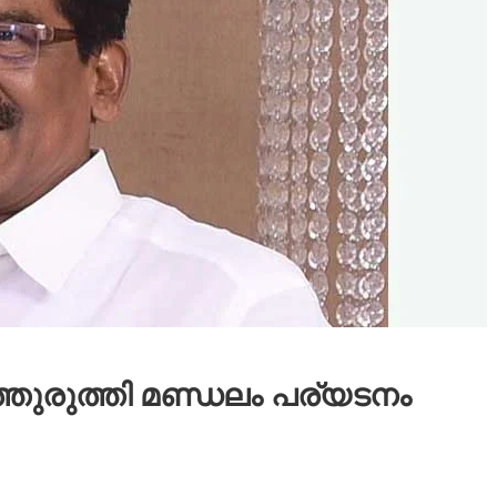
്തുരുത്തി മണ്ഡലം പര്യടനം