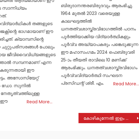
്ത്യയിൽ ആദ്യമായാണ് ഈ
ബിരുദാനന്തരബിരുദവും ആരംഭിച്ചു.
െ സാന്നിധ്യം
1964 മുതല്‍ 2023 വരെയുള്ള
നത്.
കാലഘട്ടത്തില്‍
്രവിദ്യാർഥികൾ തങ്ങളുടെ
ധനതത്വശാസ്ത്രവിഭാഗത്തില്‍ പഠനം
ജക്റ്റിന്റെ ഭാഗമായാണ് ഈ
പൂര്‍ത്തിയാക്കിയ വിദ്യാര്‍ത്ഥികളും
ിച്ചത്. ക്യാമ്പസിന്റെ
പൂര്‍വ്വ അദ്ധ്യാപകരും പങ്കെടുക്കുന്ന
 ചുറ്റുപരിസരങ്ങൾ പോലും
ഈ മഹാസംഗമം 2024 ഫെബ്രുവരി
യ ജീവിവൈവിധ്യങ്ങളുടെ
25-ാം തീയതി രാവിലെ 10 മണിക്ക്
്താൽ സമ്പന്നമാണ് എന്ന
ആരംഭിക്കും. ധനതത്വശാസ്ത്രവിഭാഗം
് പകരുന്നതായി ഈ
പൂര്‍വ്വവിദ്യാര്‍ത്ഥി സംഘടന
്ടം. അസോസിയേറ്റ്
പ്രസിഡന്റ് ശ്രീ. എം.
Read More…
 ഡോ. സുനിൽ
നേതൃത്വത്തിലുള്ള
് ഈ
Read More…
കോഴികുന്നേൽ ഇളം തോട്ടത്തിൽ ചാക്കോ ജോസഫ് നിര്യാതനായി