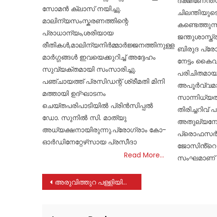
ദക്ഷിണേന
സോമൻ ക്ലാസ് നയിച്ചു.
ചിലന്തിയുട
മാലിന്യസംസ്കരണത്തിന്റെ
കണ്ടെത്തുന്
പ്രാധാന്യം,ശരിയായ
ജന്തുശാസ്ത
രീതികൾ,മാലിന്യനിർമ്മാർജ്ജനത്തിനുള്ള
ബിരുദ പ്രോ
മാർഗ്ഗങ്ങൾ ഇവയെക്കുറിച്ച് അദ്ദേഹം
നേട്ടം കൈവര
സുവ്യക്തമായി സംസാരിച്ചു.
പരിചിതമായ
പഞ്ചായത്ത് പ്രസിഡന്റ് ശ്രീമതി മിനി
അപൂർവ്വമാ
മത്തായി ഉദ്ഘാടനം
സാന്നിധ്യത
ചെയ്തപരിപാടിയിൽ പ്രിൻസിപ്പൽ
തിരിച്ചറിവ
ഡോ. സുനിൽ സി. മാത്യു
അതുല്യനേട
അധ്യക്ഷനായിരുന്നു.പ്രോഗ്രാം കോ-
പ്രൊഫസർ
ഓർഡിനേറ്റേഴ്‌സായ പ്രസീദാ
ജോസിൻ്റെ 
Read More…
സംഘമാണ
Post
അരുവിത്തുറ പള്ളിയിൽ വല്ല്യച്ചന്റെ തിരുനാൾ ഏപ്രിൽ 15 മുതൽ മെയ് 3 വരെ
navigation