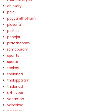
obituary
pala
payyanithottam
plasanal
politics
poonjar
pravithanam
ramapuram
sporrts
sports
teekoy
thalanad
thalappalam
thidanad
uzhavoor
vagamon
vakakkad