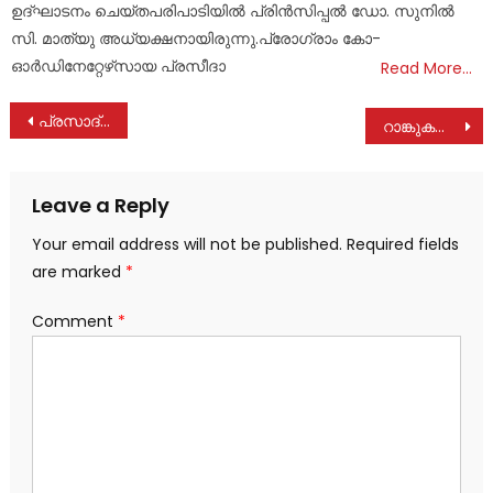
ഉദ്ഘാടനം ചെയ്തപരിപാടിയിൽ പ്രിൻസിപ്പൽ ഡോ. സുനിൽ
സി. മാത്യു അധ്യക്ഷനായിരുന്നു.പ്രോഗ്രാം കോ-
ഓർഡിനേറ്റേഴ്‌സായ പ്രസീദാ
Read More…
Post
പ്രസാദ് കുരുവിള കെ.സി.ബി.സി. മദ്യവിരുദ്ധ സമിതി സംസ്ഥാന സെക്രട്ടറി
റാങ്കുകളുടെ തിളക്കത്തിൽ ബി വി എം കോളജ്
navigation
Leave a Reply
Your email address will not be published.
Required fields
are marked
*
Comment
*