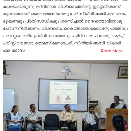
കുകയായിരുന്നു കർദിനാൾ. വിശ്വാസത്തിന്റെ ഈറ്റില്ലമാണ്
കുറവിലങ്ങാട്. ദൈവാത്മാവിനോടു ചേർന്ന് ജീവി ക്കാൻ കഴിയണം.
ദുഃഖങ്ങളും പ്രതിസന്ധികളും ഗ്രസിച്ചാൽ ദൈവാത്മാവിനോടു
ചേർന്ന് നിൽക്കണം. വിശ്വാസം കൈവിടാതെ ദൈവസ്നേഹത്തിലും
പരസ്നേഹ ത്തിലും ജീവിക്കണമെന്നും കർദിനാൾ പറഞ്ഞു. ആർച്ച്
പ്രീസ്റ്റ് റവ.ഡോ. തോമസ് മേനാച്ചേരി, സീനിയർ അസി. വികാരി
ഫാ. ജോസ
Read More…