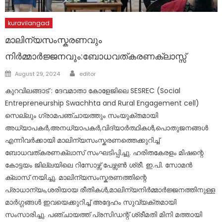
kuravilangad
മാലിന്യസംസ്കരണവും
നിർമ്മാർജ്ജനവും:ബോധവത്കരണക്ലാസ്സ്
Author
Posted
August 29, 2024
editor
on
കുറവിലങ്ങാട് : ദേവമാതാ കോളേജിലെ SESREC (Social
Entrepreneurship Swachhta and Rural Engagement cell)
സെല്ലും ഗ്രാമപഞ്ചായത്തും സംയുക്തമായി
അധ്യാപകർ,അനധ്യാപകർ,വിദ്യാർത്ഥികൾ,പൊതുജനങ്ങൾ
എന്നിവർക്കായി മാലിന്യസംസ്കരണത്തെക്കുറിച്ച്
ബോധവത്കരണക്ലാസ് സംഘടിപ്പിച്ചു. ഹരിതകേരളം മിഷന്റെ
കോട്ടയം ജില്ലയിലെ റിസോഴ്സ് പേഴ്സൺ ശ്രീ. ഇ.പി. സോമൻ
ക്ലാസ് നയിച്ചു. മാലിന്യസംസ്കരണത്തിന്റെ
പ്രാധാന്യം,ശരിയായ രീതികൾ,മാലിന്യനിർമ്മാർജ്ജനത്തിനുള്ള
മാർഗ്ഗങ്ങൾ ഇവയെക്കുറിച്ച് അദ്ദേഹം സുവ്യക്തമായി
സംസാരിച്ചു. പഞ്ചായത്ത് പ്രസിഡന്റ് ശ്രീമതി മിനി മത്തായി