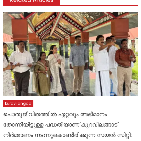
kuravilangad
പൊതുജീവിതത്തിൽ ഏറ്റവും അഭിമാനം
തോന്നിയിട്ടുള്ള പദ്ധതിയാണ് കുറവിലങ്ങാട്
നിർമ്മാണം നടന്നുകൊണ്ടിരിക്കുന്ന സയൻ സിറ്റി: