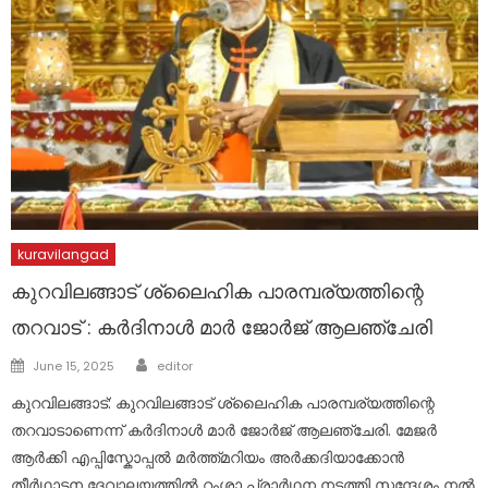
kuravilangad
കുറവിലങ്ങാട് ശ്ലൈഹിക പാരമ്പര്യത്തിന്റെ
തറവാട് : കർദിനാൾ മാർ ജോർജ് ആലഞ്ചേരി
Author
Posted
June 15, 2025
editor
on
കുറവിലങ്ങാട്: കുറവിലങ്ങാട് ശ്ലൈഹിക പാരമ്പര്യത്തിന്റെ
തറവാടാണെന്ന് കർദിനാൾ മാർ ജോർജ് ആലഞ്ചേരി. മേജർ
ആർക്കി എപ്പിസ്കോപ്പൽ മർത്ത്മറിയം അർക്കദിയാക്കോൻ
തീർഥാടന ദേവാലയത്തിൽ റംശാ പ്രാർഥന നടത്തി സന്ദേശം നൽ