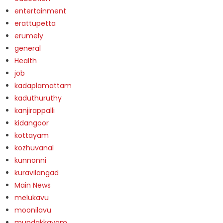
entertainment
erattupetta
erumely
general
Health
job
kadaplamattam
kaduthuruthy
kanjirappalli
kidangoor
kottayam
kozhuvanal
kunnonni
kuravilangad
Main News
melukavu
moonilavu
mundakkayam