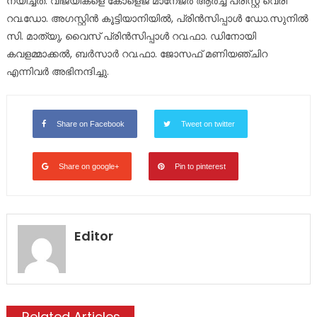
നയിച്ചത്. വിജയികളെ കോളെജ് മാനേജർ ആർച്ച് പ്രീസ്റ്റ് വെരി
റവ.ഡോ. അഗസ്റ്റിൻ കൂട്ടിയാനിയിൽ, പ്രിൻസിപ്പാൾ ഡോ.സുനിൽ
സി. മാത്യു, വൈസ് പ്രിൻസിപ്പാൾ റവ.ഫാ. ഡിനോയി
കവളമ്മാക്കൽ, ബർസാർ റവ.ഫാ. ജോസഫ് മണിയഞ്ചിറ
എന്നിവർ അഭിനന്ദിച്ചു.
Share on Facebook
Tweet on twitter
Share on google+
Pin to pinterest
Editor
Related Articles