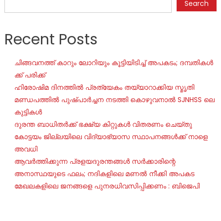
Search
Recent Posts
ചി​ങ്ങ​വ​ന​ത്ത് കാ​റും ലോ​റി​യും കൂ​ട്ടി​യി​ടി​ച്ച് അ​പ​ക​ടം; ദ​മ്പ​തി​ക​ൾ​
ക്ക് പ​രി​ക്ക്
ഹിരോഷിമ ദിനത്തിൽ പ്രത്യേകം തയ്യാറാക്കിയ സ്മൃതി
മണ്ഡപത്തിൽ പുഷ്പാർച്ചന നടത്തി കൊഴുവനാൽ SJNHSS ലെ
കുട്ടികൾ
ദുരന്ത ബാധിതർക്ക് ഭക്ഷ്യ കിറ്റുകൾ വിതരണം ചെയ്തു
കോട്ടയം ജില്ലയിലെ വിദ്യാഭ്യാസ സ്ഥാപനങ്ങൾക്ക് നാളെ
അവധി
ആവർത്തിക്കുന്ന പ്രളയദുരന്തങ്ങൾ സർക്കാരിന്റെ
അനാസ്ഥയുടെ ഫലം; നദികളിലെ മണൽ നീക്കി അപകട
മേഖലകളിലെ ജനങ്ങളെ പുനരധിവസിപ്പിക്കണം : ബിജെപി