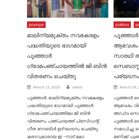
poonjar
politics
p
മാലിന്യമുക്തം നവകേരളം
പൂഞ്ഞാർ
പദ്ധതിയുടെ ഭാഗമായി
ആവേശം വ
പൂഞ്ഞാർ
സാരഥി അ
ഗ്രാമപഞ്ചായത്തിൽ ജി ബിൻ
സെബാസ്റ
വിതരണം ചെയ്തു
പര്യടനം
Author
Posted
Posted
March 22, 2025
editor
March 28,
on
on
പൂഞ്ഞാർ: മാലിന്യമുക്തം നവകേരളം
പൂഞ്ഞാർ ത
പദ്ധതിയുടെ ഭാഗമായി പൂഞ്ഞാർ
ആവേശം വിത
ഗ്രാമപഞ്ചായത്തിലേ ജി ബിൻ
അഡ്വ സെബാ
വിതരണം പഞ്ചായത്ത് പ്രസിഡന്റ്‌ .
പൂഞ്ഞാർ തെ
ഗീത നോബിൾ ഉദ്ഘാടനം ചെയ്തു.
സമാപിച്ചു വ
കരാറുകാരായ ഇ -നാട് കോ
മണിക്ക് പൂ