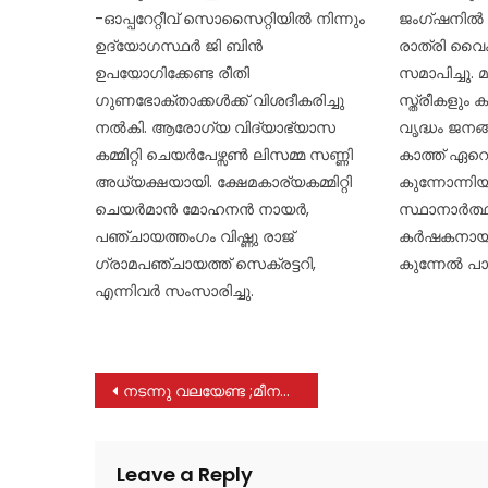
-ഓപ്പറേറ്റീവ് സൊസൈറ്റിയിൽ നിന്നും
ജംഗ്ഷനിൽ ന
ഉദ്യോഗസ്ഥർ ജി ബിൻ
രാത്രി വൈ
ഉപയോഗിക്കേണ്ട രീതി
സമാപിച്ചു.
ഗുണഭോക്താക്കൾക്ക് വിശദീകരിച്ചു
സ്ത്രീകളും 
നൽകി. ആരോഗ്യ വിദ്യാഭ്യാസ
വൃദ്ധം ജനങ
കമ്മിറ്റി ചെയർപേഴ്സൺ ലിസമ്മ സണ്ണി
കാത്ത് ഏറെ
അധ്യക്ഷയായി. ക്ഷേമകാര്യകമ്മിറ്റി
കുന്നോന്നി
ചെയർമാൻ മോഹനൻ നായർ,
സ്ഥാനാർത്ഥ
പഞ്ചായത്തംഗം വിഷ്ണു രാജ്
കർഷകനായ എം
ഗ്രാമപഞ്ചായത്ത് സെക്രട്ടറി,
കുന്നേൽ പാ
എന്നിവർ സംസാരിച്ചു.
Post
നടന്നു വലയേണ്ട ;മീനച്ചിൽ ഗ്രാമത്തിലൂടെ വണ്ടിയുണ്ട്
navigation
Leave a Reply