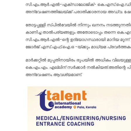
സി.എം.ആർ.എൽ-എക്സാലോജിക്- കെ.എസ്.ഐ.ഡി.സി.
അന്വേഷണത്തിലേയ്ക്ക് പരാതിക്കാരനായ അഡ്വ. ഷ
തോട്ടപ്പള്ളി സ്പിൽവേയിൽ നിന്നും ഖനനം നടത്തുന്
കാണിച്ച താൽപര്യങ്ങളും അതോടൊപ്പം തന്നെ കെ.എസ
സി.എം.ആര്‍.എല്‍-ന്റെ ഉദ്യോഗസ്ഥരായി മാറിയ മൂന്ന
ജോർജ് എസ്.എഫ്.ഐ.ഒ -യ്ക്കും മാധ്യമ പ്രവർത്തകർ
മാർക്കറ്റിൽ മുപ്പതിനായിരം രൂപയിൽ അധികം വിലയുള്ള 
കെ.എം.എം. എല്ലിന് സർക്കാർ നൽകിയത്.അതിന്റെ പി
അന്വേഷണം ആവശ്യമാണ്.