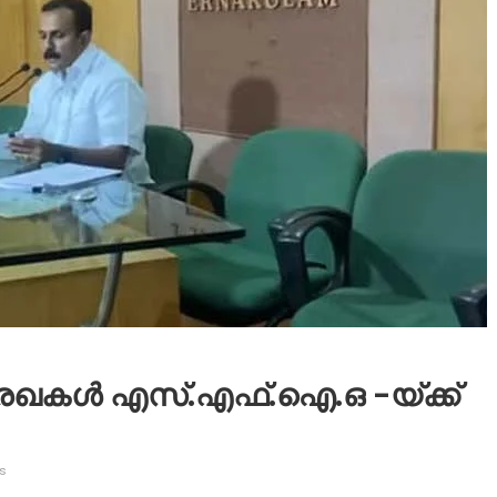
കൾ എസ്.എഫ്.ഐ.ഒ -യ്‌ക്ക്
s