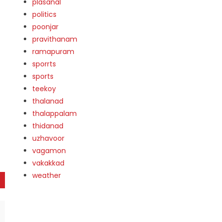
plasanal
politics
poonjar
pravithanam
ramapuram
sporrts
sports
teekoy
thalanad
thalappalam
thidanad
uzhavoor
vagamon
vakakkad
weather