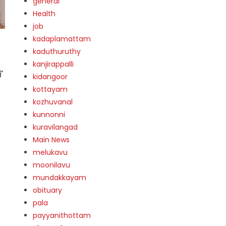
general
Health
job
kadaplamattam
kaduthuruthy
kanjirappalli
്
kidangoor
kottayam
kozhuvanal
kunnonni
kuravilangad
Main News
melukavu
moonilavu
mundakkayam
obituary
pala
payyanithottam