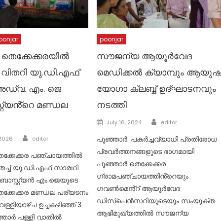
oonjar
poonjar
 തെക്കേക്കരയിൽ
സൗജന്യ ആയൂർവേദ
ിതറി യു.ഡി.എഫ്
മെഡിക്കൽ ക്യാമ്പും ആയുഷ
ഡ്വ. എം. ജെ
യോഗാ ക്ലബ്ബ് ഉദ്ഘാടനവും
്റ്യൻ്റെ മണ്ഡല
നടത്തി
Author
Posted
July 16, 2024
editor
on
Author
പൂഞ്ഞാർ: പകർച്ചവ്യാധി പ്രതിരോധ
 2026
editor
പ്രവർത്തനങ്ങളുടെ ഭാഗമായി
െക്കേക്കര പഞ്ചായത്തിൽ
പൂഞ്ഞാർ തെക്കേക്കര
ച്ച് യു.ഡി.എഫ് സാരഥി
ഗ്രാമപഞ്ചായത്തിൻ്റെയും
സ്റ്റ്യൻ എം.ജെയുടെ
ഗവൺമെൻ്റ് ആയൂർവേദ
ക്കേക്കര മണ്ഡല പര്യടനം
ഡിസ്പെൻസറിയുടെയും സംയുക്ത
െള്ളിയാഴ്ച ഉച്ചകഴിഞ്ഞ് 3
ആഭിമുഖ്യത്തിൽ സൗജന്യ
ഞ്ഞാർ പള്ളി വാതിൽ