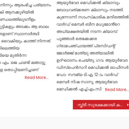
ആയൂർവേദ മെഡിക്കൽ ക്യാമ്പും
ിന്നും ആരംഭിച്ച പര്യടനം
ബോധവത്ക്കരണ ക്ലാസും നടത്തി.
കി ആനക്കുഴിയിൽ
കുന്നോന്നി സാംസ്‌കാരിക മന്ദിരത്തിൽ
 മണ്ഡലത്തിലുടനീളം
വാർഡ് മെമ്പർ ബീന മധുമോൻ്റെ
കുട്ടികളും അടക്കം ആ ബാല
അധ്യക്ഷതയിൽ നടന്ന ക്യാമ്പ്
്ങളാണ് സ്ഥാനാർത്ഥി
പൂഞ്ഞാർ തെക്കേക്കര
 വൈകിയും കാത്ത് നിന്നത്.
ഗ്രാമപഞ്ചായത്ത് പ്രസിഡന്റ്
യിലെത്തിയ
ജോർജ്ജ് മാത്യു അത്യാലിൽ
ിയെ മുതിർന്ന
ഉദ്ഘാടനം ചെയ്തു. ഗവ. ആയൂർവേദ
. ജെ ചാണ്ടി മങ്ങാട്ടു
ഡിസ്പെൻസറി മെഡിക്കൽ ഓഫീസർ
ള തൊപ്പിയണിച്ചാണ്
ഡോ. സൗമ്യ ടി.എ, 12-ാം വാർഡ്
Read More…
മെമ്പർ നിഷ സാനു, ആയൂർവേദ
മെഡിക്കൽ എച്ച്.എം.സി
Read More…
സ്ത്രീ സുരക്ഷക്കായി കനലൊരുക്കി അരുവിത്തുറ സെൻ്റ് ജോർജ് കോളേജ്