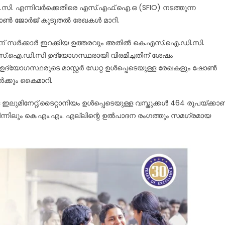
 എന്നിവർക്കെതിരെ എസ്.എഫ്.ഐ.ഒ (SFIO) നടത്തുന്ന
ോൺ ജോർജ് കൂടുതൽ രേഖകൾ മാറി.
നതിന് സർക്കാർ ഇറക്കിയ ഉത്തരവും അതിൽ കെ.എസ്.ഐ.ഡി.സി.
്.ഐ.ഡി.സി ഉദ്യോഗസ്ഥരായി വിരമിച്ചതിന് ശേഷം
് ഉദ്യോഗസ്ഥരുടെ മാസ്റ്റർ ഡേറ്റ ഉൾപ്പെടെയുള്ള രേഖകളും ഷോൺ
ക്കും കൈമാറി.
ഇലുമിനേറ്റ്,ടൈറ്റാനിയം ഉൾപ്പെടെയുള്ള വസ്തുക്കൾ 464 രൂപയ്ക്കാ
ന്നിലും കെ.എം.എം. എല്ലിന്റെ ഉൽപാദന രംഗത്തും സമഗ്രമായ