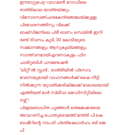
ഈരാറ്റുപേട്ട-വാഗമൺ റോഡിലെ
രാത്രികാല യാത്രയ്ക്കും
വിനോദസഞ്ചാരകേന്ദ്രങ്ങലേയ്ക്കുള്ള
പ്രവേശനത്തിനും വിലക്ക്
ഓക്‌സിജനിലെ പ്രീ ഓണം സെയില്‍ ഇനി
രണ്ട് ദിവസം കൂടി, 30 കോടിയുടെ
സമ്മാനങ്ങളും ആനുകൂല്യങ്ങളും
സാന്ത്വനമായിഎറണാകുളം ഫിദ
ചാരിറ്റബിൾ ഫൗണ്ടേഷൻ
“ലിറ്റി”ൽ സ്റ്റാർ ; രാത്രിയിൽ പ്രസവ
വേദനയുമായി വാഹനങ്ങൾക്ക് കൈ നീട്ടി
നിൽക്കുന്ന യുവതിക്കരികിലേക്ക് മാലാഖയായി
എത്തിയത് മാർ സ്ലീവാ മെഡിസിറ്റിയിലെ
നഴ്സ് !
പ്രളയബാധിത പൂഞ്ഞാർ തെക്കേക്കരയെ
അവഗണിച്ച പൊതുമരാമത്ത് മന്ത്രി പി.കെ.
ബഷീറിന്റെ നടപടി പ്രതിഷേധാർഹം ബി ജെ
പി