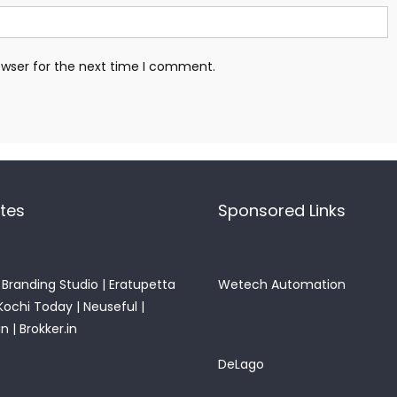
owser for the next time I comment.
ites
Sponsored Links
Branding Studio
|
Eratupetta
Wetech Automation
Kochi Today
|
Neuseful
|
in
|
Brokker.in
DeLago