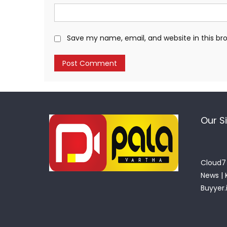
Save my name, email, and website in this br
Our S
Cloud7 
News
|
Buyyer.