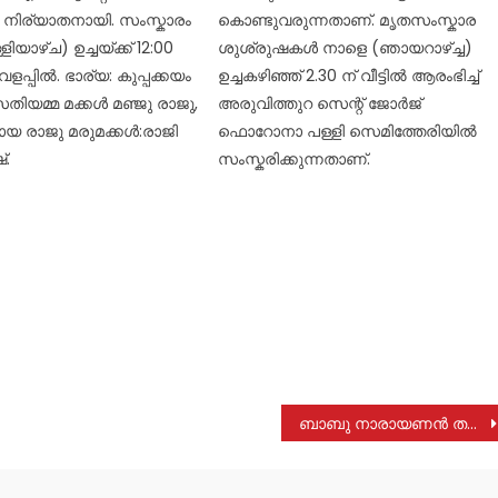
നിര്യാതനായി. സംസ്കാരം
കൊണ്ടുവരുന്നതാണ്. മൃതസംസ്കാര
യാഴ്ച) ഉച്ചയ്ക്ക് 12:00
ശുശ്രുഷകൾ നാളെ (ഞായറാഴ്ച്ച)
ടുവളപ്പിൽ. ഭാര്യ: കുപ്പക്കയം
ഉച്ചകഴിഞ്ഞ് 2.30 ന് വീട്ടിൽ ആരംഭിച്ച്
സതിയമ്മ മക്കൾ മഞ്ജു രാജു,
അരുവിത്തുറ സെന്റ് ജോർജ്
മായ രാജു മരുമക്കൾ:രാജി
ഫൊറോനാ പള്ളി സെമിത്തേരിയിൽ
്.
സംസ്കരിക്കുന്നതാണ്.
ബാബു നാരായണൻ തന്ത്രികളുടെ സംസ്കാരം നാളെ