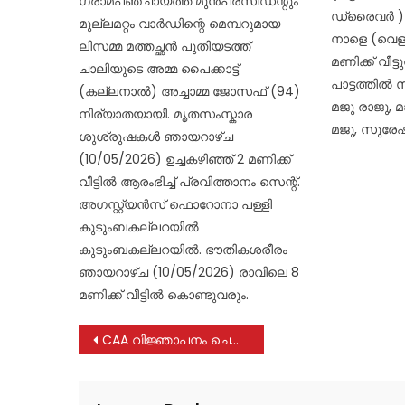
ഗ്രാമപഞ്ചായത്ത് മുൻപ്രസിഡന്റും
ഡ്രൈവർ ) 
മുല്ലമറ്റം വാർഡിന്റെ മെമ്പറുമായ
നാളെ (വെള്ളി
ലിസമ്മ മത്തച്ഛൻ പുതിയടത്ത്
മണിക്ക് വീട്
ചാലിയുടെ അമ്മ പൈക്കാട്ട്
പാട്ടത്തിൽ 
(കല്ലനാൽ) അച്ചാമ്മ ജോസഫ് (94)
മജു രാജു, 
നിര്യാതയായി. മൃതസംസ്കാര
മജു, സുരേഷ
ശുശ്രുഷകൾ ഞായറാഴ്ച
(10/05/2026) ഉച്ചകഴിഞ്ഞ് 2 മണിക്ക്
വീട്ടിൽ ആരംഭിച്ച് പ്രവിത്താനം സെന്റ്.
അഗസ്റ്റ്യൻസ് ഫൊറോനാ പള്ളി
കുടുംബകല്ലറയിൽ
കുടുംബകല്ലറയിൽ. ഭൗതികശരീരം
ഞായറാഴ്ച (10/05/2026) രാവിലെ 8
മണിക്ക് വീട്ടിൽ കൊണ്ടുവരും.
Post
CAA വിജ്ഞാപനം ചെയ്തു; പൗരത്വ ഭേദഗതി നിയമം നിലവില്‍ വന്നു
navigation