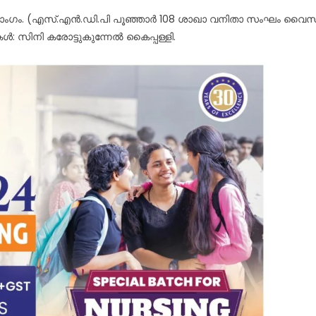
ംബാംഗം. (എസ്.എൻ.ഡി.പി പൂഞ്ഞാർ 108 ശാഖാ വനിതാ സംഘം വൈസ
: സിനി കരോട്ടുകുന്നേൽ കൈപ്പള്ളി.