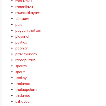
melukavu
moonilavu
mundakkayam
obituary
pala
payyanithottam
plasanal
politics
poonjar
pravithanam
ramapuram
sporrts
sports
teekoy
thalanad
thalappalam
thidanad
uzhavoor