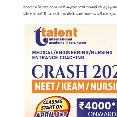
ഭാര്യ: ലീലാമ്മ രാഘവൻ കുന്നോന്നി വാഴയിൽ കുടു
പ്രസിഡൻ്റ്). മക്കൾ: അനിൽ, പരേതയായ ഷീന മരുമകൾ