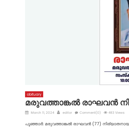
obituary
മരുവത്താങ്കൽ രാഘവൻ ന
Posted
Author
March 11, 2024
editor
Comment(0)
483 Views
on
പൂഞ്ഞാർ: മരുവത്താങ്കൽ രാഘവൻ (77) നിര്യാതനായി. സം