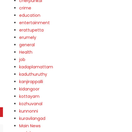
cherpunkal
crime
education
entertainment
erattupetta
erumely
general
Health
job
kadaplamattam
kaduthuruthy
kanjirappalli
kidangoor
kottayam
kozhuvanal
kunnonni
kuravilangad
Main News