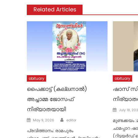
Related Articles
obituary
obituary
പൈക്കാട്ട് (കല്ലനാൽ)
ഷാസ് സി
അച്ചാമ്മ ജോസഫ്
നിര്യാത
നിര്യാതയായി
Posted
July 18, 20
on
Author
Posted
മുണ്ടക്കയം
May 9, 2026
editor
on
ചാമപ്പാറ ഷ
പ്രവിത്താനം: രാമപുരം
(റിട്ടയർഡ്