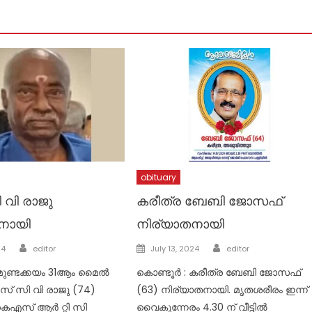
obituary
 വി രാജു
കരീത്ര ബേബി ജോസഫ്
നായി
നിര്യാതനായി
Author
Author
Posted
24
editor
July 13, 2024
editor
on
 :മുണ്ടക്കയം 31ആം മൈൽ
കൊണ്ടൂർ : കരീത്ര ബേബി ജോസഫ്
ാസ് സി വി രാജു (74)
(63) നിര്യാതനായി. മൃതശരീരം ഇന്ന്
 കെഎസ് ആർ റ്റി സി
വൈകുന്നേരം 4.30 ന് വീട്ടിൽ