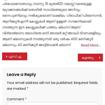
പ്രവേശനോത്സവും നടന്നു. 15 മുതൽ23 വയസ്സ് വരെയുള്ള
യുവജനങ്ങൾക്ക് തൊഴിൽ സാധ്യതയുടെ അറിവും
നൈപുണ്യവും നൽകുകയാണ് ലക്ഷ്യം. ഗ്രാഫിക് ഡിസൈനർ,
ആനിമേറ്റർഎന്നീ കോഴ്സുകൾ ആണ് ഉള്ളത്. സൗജന്യമായി
നടത്തുന്ന ഈ കോഴ്സുകൾക്ക് പത്താം ക്ലാസ് ആണ്
വിദ്യാഭ്യാസ യോഗ്യത.ശനി ഞായർ മറ്റ് അവധി ദിവസങളിലും
ആണ് ക്ലാസുകൾ നടത്തുന്നത്. ഒരു വർഷം 400 മണിക്കൂർ
ക്ലാസും 40 മണിക്കൂർ മോട്ടിവേഷൻ ക്ലാസ്
Read More…
Post
എസ്.എൻ.ഡി.പി യോഗം 5950-ാം നമ്പർ കുന്നോന്നി ശാഖയിലെ മേട ചതയ മഹോത്സവത്തിന് തുടക്കമായി
കളത്തൂക്കടവിൽ വാഹനാപകടത്തിൽ യുവാവ് മരിച്ചു
navigation
Leave a Reply
Your email address will not be published.
Required fields
are marked
*
Comment
*