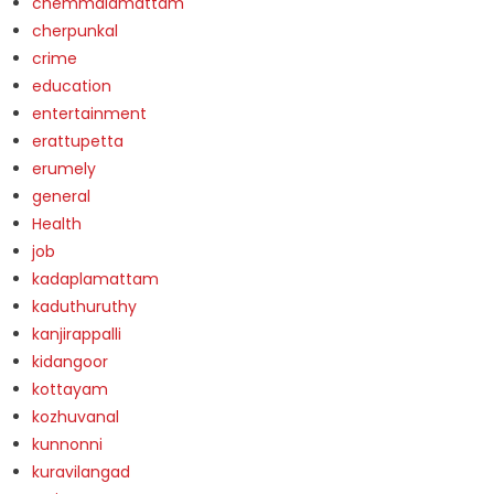
chemmalamattam
cherpunkal
crime
education
entertainment
erattupetta
erumely
general
Health
job
kadaplamattam
kaduthuruthy
kanjirappalli
kidangoor
kottayam
kozhuvanal
kunnonni
kuravilangad