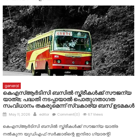
മഴക്കാല ദുരിതാശ്വാസ ക്യാമ്പുകളിൽ സേവനവുമായി മാർ
സ്ലീവാ മെഡിസിറ്റിയും
ദുരിതാശ്വാസ ക്യാമ്പുകളിൽ ആരോഗ്യ സേവനങ്ങളുമായി
മാർ സ്ലീവാ മെഡിസിറ്റി
general
കെഎസ്ആര്‍ടിസി ബസില്‍ സ്ത്രീകള്‍ക്ക് സൗജന്യ
യാത്ര; പദ്ധതി നടപ്പായാല്‍ പൊതുഗതാഗത
സംവിധാനം തകരുമെന്ന് സ്വകാര്യ ബസ് ഉടമകള്‍
Posted
Author
May 11, 2026
editor
Comment(0)
67 Views
on
കെഎസ്ആര്‍ടിസി ബസില്‍ സ്ത്രീകള്‍ക്ക് സൗജന്യ യാത്ര
നല്‍കുന്ന യുഡിഎഫ് സര്‍ക്കാരിന്റെ ഇന്ദിരാ ഗ്യാരന്റി