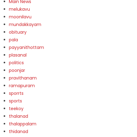
Main News
melukavu
moonilavu
mundakkayam
obituary
pala
payyanithottam
plasanal
politics
poonjar
pravithanam
ramapuram
sporrts
sports
teekoy
thalanad
thalappalam
thidanad