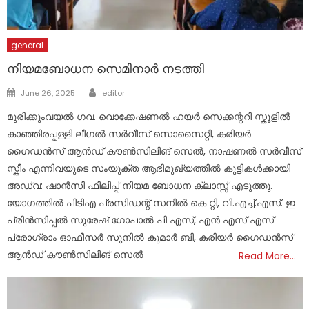
general
നിയമബോധന സെമിനാർ നടത്തി
Author
Posted
June 26, 2025
editor
on
മുരിക്കുംവയൽ ഗവ. വൊക്കേഷണൽ ഹയർ സെക്കന്ററി സ്കൂളിൽ
കാഞ്ഞിരപ്പള്ളി ലീഗൽ സർവീസ് സൊസൈറ്റി, കരിയർ
ഗൈഡൻസ് ആൻഡ് കൗൺസിലിങ് സെൽ, നാഷണൽ സർവീസ്
സ്കീം എന്നിവയുടെ സംയുക്ത ആഭിമുഖ്യത്തിൽ കുട്ടികൾക്കായി
അഡ്വ: ഷാൻസി ഫിലിപ്പ് നിയമ ബോധന ക്ലാസ്സ്‌ എടുത്തു.
യോഗത്തിൽ പിടിഎ പ്രസിഡന്റ്‌ സനിൽ കെ റ്റി, വി.എച്ച്.എസ്‌. ഇ
പ്രിൻസിപ്പൽ സുരേഷ് ഗോപാൽ പി എസ്‌, എൻ എസ്‌ എസ്‌
പ്രോഗ്രാം ഓഫീസർ സുനിൽ കുമാർ ബി, കരിയർ ഗൈഡൻസ്
ആൻഡ് കൗൺസിലിങ് സെൽ
Read More…