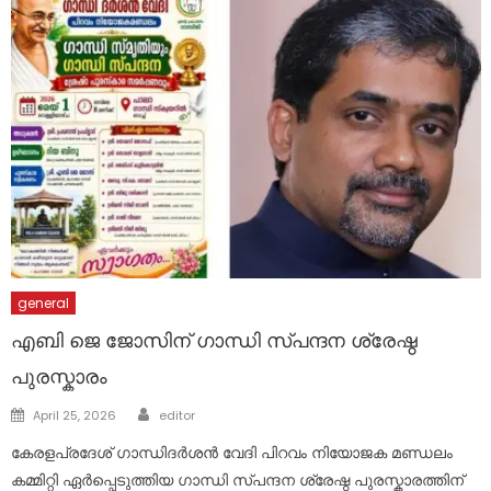
general
എബി ജെ ജോസിന് ഗാന്ധി സ്പന്ദന ശ്രേഷ്ഠ
പുരസ്കാരം
Author
Posted
April 25, 2026
editor
on
കേരളപ്രദേശ് ഗാന്ധിദർശൻ വേദി പിറവം നിയോജക മണ്ഡലം
കമ്മിറ്റി ഏർപ്പെടുത്തിയ ഗാന്ധി സ്പന്ദന ശ്രേഷ്ഠ പുരസ്കാരത്തിന്