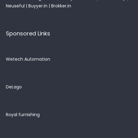
Neuseful
|
Buyyer.in
|
Brokker.in
Sponsored Links
Wetech Automation
DeLago
Royal furnishing