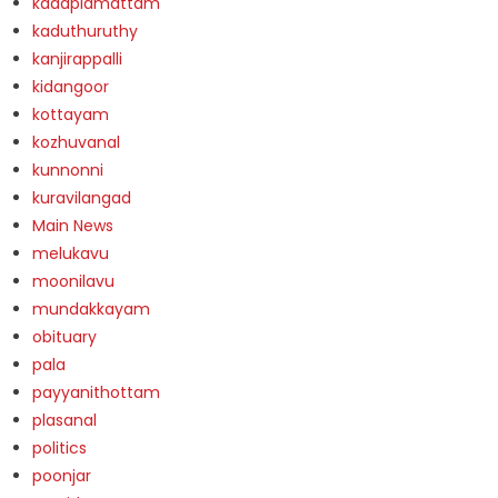
kadaplamattam
kaduthuruthy
kanjirappalli
kidangoor
kottayam
kozhuvanal
kunnonni
kuravilangad
Main News
melukavu
moonilavu
mundakkayam
obituary
pala
payyanithottam
plasanal
politics
poonjar