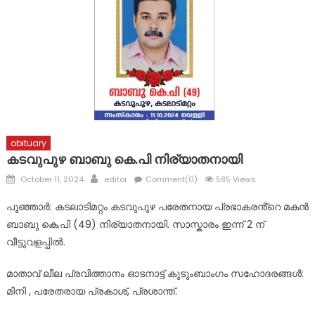
വിവിധ അപകടങ്ങളിൽ 2 പേർക്ക് പരുക്ക്
obituary
കടവുപുഴ ബാബു കെ.പി നിര്യാതനായി
Posted
Author
October 11, 2024
editor
Comment(0)
585 Views
on
പൂഞ്ഞാർ: കടലാടിമറ്റം കടവുപുഴ പരേതനായ പ്രഭാകരൻ്റെ മകൻ
ബാബു കെ.പി (49) നിര്യാതനായി. സാസ്കാരം ഇന്ന് 2 ന്
വീട്ടുവളപ്പിൽ.
മാതാവ് ലീല പ്രവിത്താനം ഓടനാട്ട് കുടുംബാംഗം സഹോദരങ്ങൾ:
മിനി , പരേതരായ പ്രകാശ്, പ്രശാന്ത്.