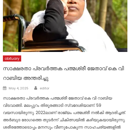
obituary
സാക്ഷരതാ പ്രവർത്തക പത്മശ്രീ ജേതാവ് കെ വി
റാബിയ അന്തരിച്ചു
Author
Posted
May 4, 2025
editor
on
സാക്ഷരതാ പ്രവർത്തക പത്മശ്രീ ജേതാവ് കെ വി റാബിയ
വിടവാങ്ങി. മലപ്പുറം തിരൂരങ്ങാടി സ്വദേശിയാണ്. 59
വയസായിരുന്നു. 2022ലാണ് രാജ്യം പത്മശ്രീ നൽകി ആദരിച്ചത്.
അർബുദ രോഗത്തെ തുടർന്ന് ചികിത്സയിൽ കഴിയുകയായിരുന്നു.
ശരീരത്തോടൊപ്പം മനസും വീണുപോകുന്ന സാഹചര്യങ്ങളിൽ