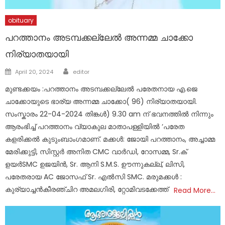
obituary
പറത്താനം അടമ്പക്കല്ലേൽ അന്നമ്മ ചാക്കോ
നിര്യാതയായി
Author
Posted
April 20, 2024
editor
on
മുണ്ടക്കയം :പറത്താനം അടമ്പക്കല്ലേൽ പരേതനായ എ.ജെ
ചാക്കോയുടെ ഭാര്യ അന്നമ്മ ചാക്കോ( 96) നിര്യാതയായി.
സംസ്കാരം 22-04-2024 തിങ്കൾ) 9.30 am ന് ഭവനത്തിൽ നിന്നും
ആരംഭിച്ച് പറത്താനം വ്യാകുല മാതാപള്ളിയിൽ ‘പരേത
കളരിക്കൽ കുടുംബാംഗമാണ്. മക്കൾ: ജോയി പറത്താനം, അച്ചാമ്മ
മേരിക്കുട്ടി, സിസ്റ്റർ അനിത CMC വാർഡ1, റോസമ്മ, Sr.ക്
ളയർSMC ഉജയിൻ, Sr. ആനി S.M.S. ഊന്നുകല്ല്, ലിസി,
പരേതരായ AC ജോസഫ് Sr. എൽസി SMC. മരുമക്കൾ :
കുര്യാച്ചൻകീരഞ്ചിറ അമലഗിരി, റ്റോമിവടക്കേത്ത്
Read More…