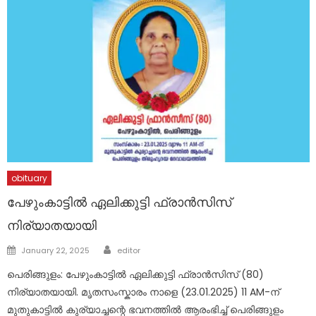
obituary
പേഴുംകാട്ടിൽ ഏലിക്കുട്ടി ഫ്രാൻസിസ്
നിര്യാതയായി
Author
Posted
January 22, 2025
editor
on
പെരിങ്ങുളം: പേഴുംകാട്ടിൽ ഏലിക്കുട്ടി ഫ്രാൻസിസ് (80)
നിര്യാതയായി. മൃതസംസ്കാരം നാളെ (23.01.2025) 11 AM-ന്
മുതുകാട്ടിൽ കുര്യാച്ചന്റെ ഭവനത്തിൽ ആരംഭിച്ച് പെരിങ്ങുളം