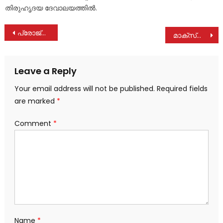
തിരുഹൃദയ ദേവാലയത്തിൽ.
Post
പ്രോജ്ക്ട് അസിസ്റ്റന്റ് നിയമനം
മാക്സ്പെക്ട്ര ഒക്ടോബർ 18ന്
navigation
Leave a Reply
Your email address will not be published.
Required fields
are marked
*
Comment
*
Name
*