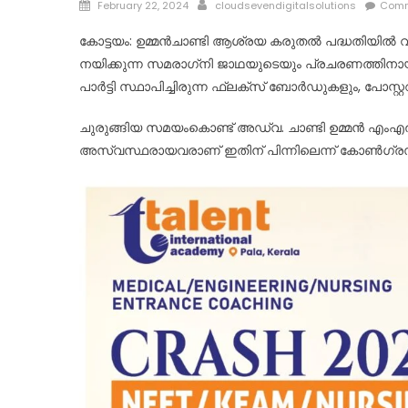
Posted
Author
February 22, 2024
cloudsevendigitalsolutions
Comm
on
കോട്ടയം: ഉമ്മന്‍ചാണ്ടി ആശ്രയ കരുതല്‍ പദ്ധതിയില്‍ വീടു
നയിക്കുന്ന സമരാഗ്‌നി ജാഥയുടെയും പ്രചരണത്തിനായി
പാര്‍ട്ടി സ്ഥാപിച്ചിരുന്ന ഫ്‌ലക്‌സ് ബോര്‍ഡുകളും, പോസ്റ
ചുരുങ്ങിയ സമയംകൊണ്ട് അഡ്വ. ചാണ്ടി ഉമ്മന്‍ എംഎല്
അസ്വസ്ഥരായവരാണ് ഇതിന് പിന്നിലെന്ന് കോണ്‍ഗ്രസ