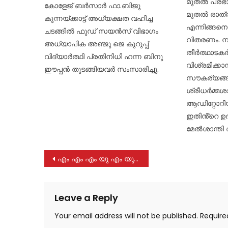
മുതൽ പ്രഭാത
കോളേജ് ബർസാർ ഫാ.ബിജു
മുതൽ രാത്
കുന്നയ്ക്കാട്ട് അധ്യക്ഷത വഹിച്ച
എന്നിങ്ങന
ചടങ്ങിൽ ഫുഡ് സയൻസ് വിഭാഗം
വിതരണം. ന
അധ്യാപിക അഞ്ജു ജെ കുറുപ്പ്
തീർത്ഥാടകർക
വിദ്യാർത്ഥി പ്രതിനിധി ഹന്ന ബിനു
വിശ്രമിക്ക
ഈപ്പൻ തുടങ്ങിയവർ സംസാരിച്ചു.
സൗകര്യങ്ങള
ശ്രീധർമ്മശ
ആഡിറ്റോറി
ഇതിൻ്റെ ഉദ
മേൽശാന്തി 
Post
എം എം എം യു എം യു പി സ്കൂൾ കാരക്കാടിൻ്റെ 48 മത് വാർഷികാഘോഷ ദിനത്തോട് അനുബന്ധിച്ചുള്ള “ഫിയസ്റ്റ 2024” നടത്തപ്പെട്ടു
navigation
Leave a Reply
Your email address will not be published.
Require