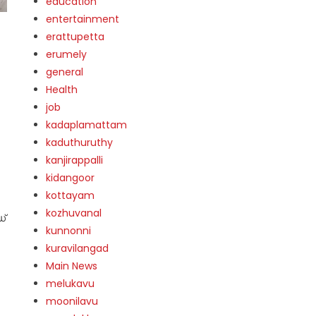
education
entertainment
erattupetta
erumely
general
Health
job
kadaplamattam
kaduthuruthy
kanjirappalli
kidangoor
kottayam
kozhuvanal
്
kunnonni
kuravilangad
Main News
melukavu
moonilavu