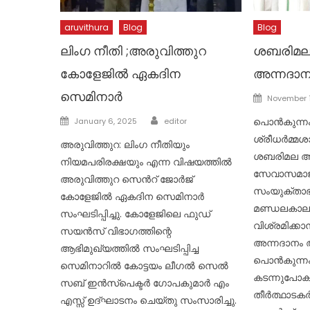
aruvithura
Blog
Blog
ലിംഗ നീതി ;അരുവിത്തുറ
ശബരിമല 
കോളേജിൽ ഏകദിന
അന്നദാന
സെമിനാർ
Posted
November 1
on
Author
Posted
പൊൻകുന്നം
January 6, 2025
editor
on
ശ്രീധർമ്മശ
അരുവിത്തുറ: ലിംഗ നീതിയും
ശബരിമല അ
നിയമപരിരക്ഷയും എന്ന വിഷയത്തിൽ
സേവാസമാജത
അരുവിത്തുറ സെൻറ് ജോർജ്
സംയുക്താഭ
കോളേജിൽ ഏകദിന സെമിനാർ
മണ്ഡലകാലത്
സംഘടിപ്പിച്ചു. കോളേജിലെ ഫുഡ്
വിശ്രമിക്കാ
സയൻസ് വിഭാഗത്തിന്റെ
അന്നദാനം ആ
ആഭിമുഖ്യത്തിൽ സംഘടിപ്പിച്ച
പൊൻകുന്ന
സെമിനാറിൽ കോട്ടയം ലീഗൽ സെൽ
കടന്നുപോക
സബ് ഇൻസ്പെക്ടർ ഗോപകുമാർ എം
തീർത്ഥാടകർ
എസ്സ് ഉദ്ഘാടനം ചെയ്തു സംസാരിച്ചു.