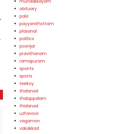
mundakkayam
obituary
pala
,
payyanithottam
plasanal
politics
poonjar
pravithanam
ramapuram
sporrts
sports
teekoy
thalanad
thalappalam
thidanad
uzhavoor
vagamon
vakakkad