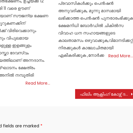
ഭക്ഷണം, ഉച്ചയ്ക്ക് 12
പ്രവാസികൾക്കും പെൻഷൻ
രി 11 വരെ ഊണ്
അനുവദിക്കുക, മൂന്നു മാസമായി
െയാണ് സൗജന്യ ഭക്ഷണ
ലഭിക്കാത്ത പെൻഷൻ പുനരാരംഭിക്കുക
ൂറുകണക്കിന്
ക്ഷേമനിധി ബോർഡിൽ ചികിൽസ
്ക് വിരിവെക്കാനും
വിവാഹ ധന സഹായങ്ങളുടെ
ാനും വിപുലമായ
കാലതാമസം ഒഴുവാക്കുക,വിമാനടിക്കറ്റ്
ുള്ള ഇളങ്ങുളം
നിരക്കുകൾ കാലോചിതമായി
ാസ്താ ദേവസ്വം
ഏകീകരിക്കുക ,നോർക്ക
Read More…
യത്തിലാണ് അന്നദാനം.
്ഘാടനം ക്ഷേത്രം
അനിൽ നമ്പൂതിരി
Read More…
ഫിലിം ആക്റ്റിംഗ് കോഴ്സ് ദർശനയിൽ
d fields are marked
*