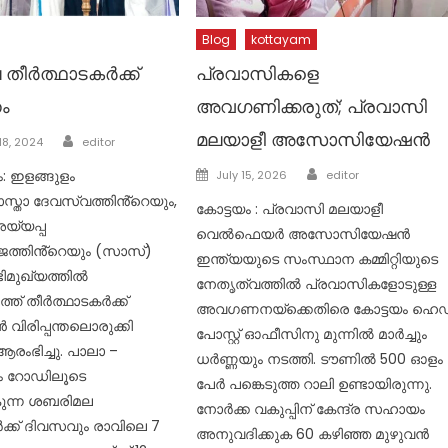
Blog
kottayam
തീർത്ഥാടകർക്ക്
പ്രവാസികളെ
ം
അവഗണിക്കരുത്; പ്രവാസി
Author
മലയാളീ അസോസിയേഷൻ
8, 2024
editor
Author
Posted
: ഇളങ്ങുളം
July 15, 2026
editor
on
ാസ്താ ദേവസ്വത്തിൻ്റെയും,
കോട്ടയം : പ്രവാസി മലയാളീ
യ്യപ്പ
വെൽഫെയർ അസോസിയേഷൻ
്തിൻ്റെയും (സാസ്)
ഇന്ത്യയുടെ സംസ്ഥാന കമ്മിറ്റിയുടെ
ിമുഖ്യത്തിൽ
നേതൃത്വത്തിൽ പ്രവാസികളോടുള്ള
ത് തീർത്ഥാടകർക്ക്
അവഗണനയ്‌ക്കെതിരെ കോട്ടയം ഹെഡ
ൻ വിരിപ്പന്തലൊരുക്കി
പോസ്റ്റ് ഓഫീസിനു മുന്നിൽ മാർച്ചും
രംഭിച്ചു. പാലാ –
ധർണ്ണയും നടത്തി. ടൗണിൽ 500 ഓളം
ം റോഡിലൂടെ
പേർ പങ്കെടുത്ത റാലി ഉണ്ടായിരുന്നു.
ുന്ന ശബരിമല
നോർക്ക വകുപ്പിന് കേന്ദ്ര സഹായം
ക്ക് ദിവസവും രാവിലെ 7
അനുവദിക്കുക 60 കഴിഞ്ഞ മുഴുവൻ