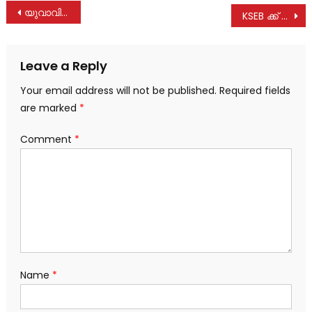
Post
യുവാവിനെ വെട്ടി കൊലപ്പെടുത്താൻ ശ്രമിച്ച കേസിൽ മൂന്നുപേരെ പോലീസ് അറസ്റ്റ് ചെയ്തു
KSEB ക്ക് ആശ്വാസം; സംസ്ഥാനത്ത് പ്രതിദിന വൈദ്യുതി ഉപയോഗം കുറഞ്ഞു
navigation
Leave a Reply
Your email address will not be published.
Required fields
are marked
*
Comment
*
Name
*