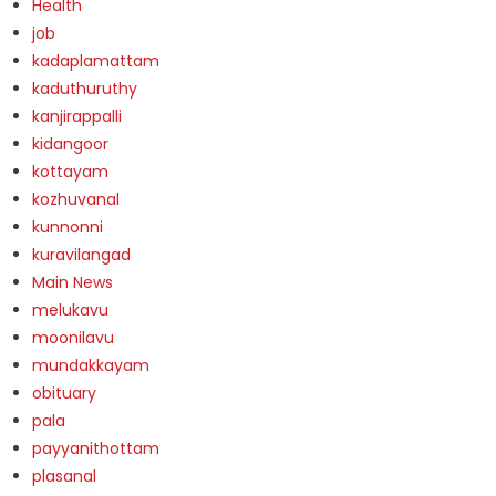
Health
job
kadaplamattam
kaduthuruthy
kanjirappalli
kidangoor
kottayam
kozhuvanal
kunnonni
kuravilangad
Main News
melukavu
moonilavu
mundakkayam
obituary
pala
payyanithottam
plasanal