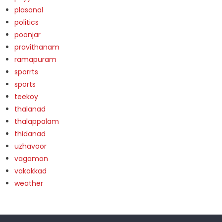
plasanal
politics
poonjar
pravithanam
ramapuram
sporrts
sports
teekoy
thalanad
thalappalam
thidanad
uzhavoor
vagamon
vakakkad
weather