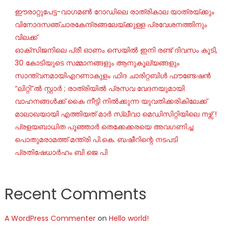
ഈരാറ്റുപേട്ട-വാഗമൺ റോഡിലെ രാത്രികാല യാത്രയ്ക്കും
വിനോദസഞ്ചാരകേന്ദ്രങ്ങലേയ്ക്കുള്ള പ്രവേശനത്തിനും
വിലക്ക്
ഓക്‌സിജനിലെ പ്രീ ഓണം സെയില്‍ ഇനി രണ്ട് ദിവസം കൂടി,
30 കോടിയുടെ സമ്മാനങ്ങളും ആനുകൂല്യങ്ങളും
സാന്ത്വനമായിഎറണാകുളം ഫിദ ചാരിറ്റബിൾ ഫൗണ്ടേഷൻ
“ലിറ്റി”ൽ സ്റ്റാർ ; രാത്രിയിൽ പ്രസവ വേദനയുമായി
വാഹനങ്ങൾക്ക് കൈ നീട്ടി നിൽക്കുന്ന യുവതിക്കരികിലേക്ക്
മാലാഖയായി എത്തിയത് മാർ സ്ലീവാ മെഡിസിറ്റിയിലെ നഴ്സ് !
പ്രളയബാധിത പൂഞ്ഞാർ തെക്കേക്കരയെ അവഗണിച്ച
പൊതുമരാമത്ത് മന്ത്രി പി.കെ. ബഷീറിന്റെ നടപടി
പ്രതിഷേധാർഹം ബി ജെ പി
Recent Comments
A WordPress Commenter
on
Hello world!