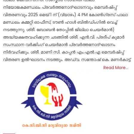
നിയോജകമണ്ഡലം പ്രവർത്തനോദ്ഘാടനവും മെമ്പർഷിപ്പ്
വിതരണവും 2025 മെയ് 1 ന് (വ്യാഴം) 4 PM കോൺഗ്രസ് പാലാ
മണ്ഡലം കമ്മറ്റി ഓഫീസ്, ടൗൺ ഹാൾ ബിൽഡിംഗിൽ വെച്ച്
നടത്തുന്നു. ശ്രീ. ബോബൻ തോപ്പിൽ ജില്ലാ ചെയർമാൻ)
അദ്ധ്യക്ഷതവഹിക്കുന്ന ചടങ്ങിൽ ശ്രീ. എൻ.വി. പ്രദീപ് കുമാർ
സംസ്ഥാന വർക്കിംഗ് ചെയർമാൻ പ്രവർത്തനോദ്ഘാടനം
നിർവഹിക്കും. ശ്രീ. മാണി സി. കാപ്പൻ എം.എൽ.എ മെമ്പർഷിപ്പ്
വിതരണ ഉൽഘാടനം നടത്തും. അഡ്വ. സന്തോഷ് കെ. മണർകാട്ട്
Read More…