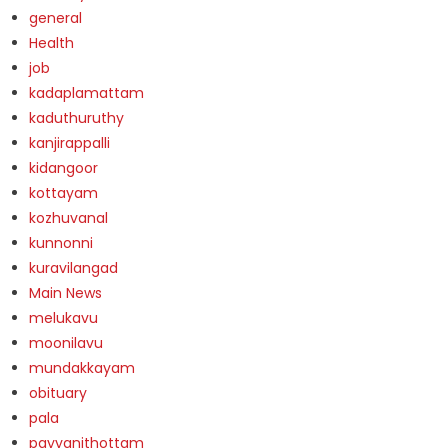
general
Health
job
kadaplamattam
kaduthuruthy
kanjirappalli
kidangoor
kottayam
kozhuvanal
kunnonni
kuravilangad
Main News
melukavu
moonilavu
mundakkayam
obituary
pala
payyanithottam