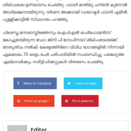
ശില്പശാല ഉദ്ഘാടനം ചെയ്തു. ഫാദർ മാത്യു ചന്ദ്രൻ കുന്നേൽ
അധ്യക്ഷനായിരുന്നു. ദർശന അക്കാദമി ഡയറക്ടർ ഫാദർ എമിൽ
പുള്ളിക്കാട്ടിൽ സ്വാഗതം പറഞ്ഞു.
പ്രശസ്ത മനശാസ്ത്രജ്ഞനും ഐപിഎൽ പെർഫോമൻസ്
കോച്ചുമായിരുന്ന ഡോ. ജിനി പി ഗോപിനാഥ് ശില്പശാലയ്ക്ക്
നേതൃത്വം നൽകി. കേരളത്തിൻറെ വിവിധ ഭാഗങ്ങളിൽ നിന്നായി
ഏകദേശം 70 ഓളം പേർ പരിപാടിയിൽ സംബന്ധിച്ചു. പങ്കെടുത്ത
എല്ലാവർക്കും സർട്ടിഫിക്കറ്റുകൾ വിതരണം ചെയ്തു.
Share on Facebook
Tweet on twitter
Share on google+
Pin to pinterest
Editor