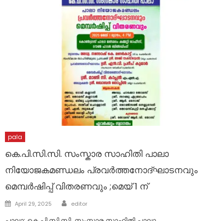
pala
കെ.പി.സി.സി. സംസ്കാര സാഹിതി പാലാ
നിയോജകമണ്ഡലം പ്രവർത്തനോദ്ഘാടനവും
മെമ്പർഷിപ്പ് വിതരണവും ;മെയ് 1 ന്
Author
Posted
April 29, 2025
editor
on
പാലാ: കെ.പി.സി.സി. സംസ്കാര സാഹിതി പാലാ