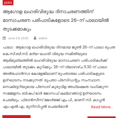
pala
ആഗോള ലഹരിവിരുദ്ധ ദിനാചരണത്തിന്
മാസാചരണ പരിപാടികളോടെ 26-ന് പാലായില്‍
തുടക്കമാകും
Author
Posted
June 24, 2025
editor
on
പാലാ : ആഗോള ലഹരിവിരുദ്ധ ദിനമായ ജൂണ്‍ 26-ന് പാലാ രൂപത
കെ.സി.ബി.സി. മദ്യ-ലഹരി വിരുദ്ധ സമിതിയുടെ
ആഭിമുഖ്യത്തില്‍ ലഹരിവിരുദ്ധ മാസാചരണ പരിപാടികള്‍ക്ക്
പാലായില്‍ തുടക്കം കുറിക്കും. 26-ന് വ്യാഴാഴ്ച 11.30 ന് പാലാ
അല്‍ഫോന്‍സാ കോളേജിലാണ് രൂപതാതല പരിപാടികളുടെ
ഉദ്ഘാടനം നടക്കുന്നത്. രൂപതാ പ്രസിഡന്റും സംസ്ഥാന
സെക്രട്ടറിയുമായ പ്രസാദ് കുരുവിള അധ്യക്ഷത വഹിക്കുന്ന
സമ്മേളനം ബിഷപ് മാര്‍ ജോസഫ് കല്ലറങ്ങാട്ട് ഉദ്ഘാടനം
ചെയ്യും. ഫ്രാന്‍സീസ് ജോര്‍ജ്ജ് എം.പി., മാണി സി. കാപ്പന്‍
എം.എല്‍.എ., മുനിസിപ്പല്‍ ചെയര്‍മാന്‍
Read More…