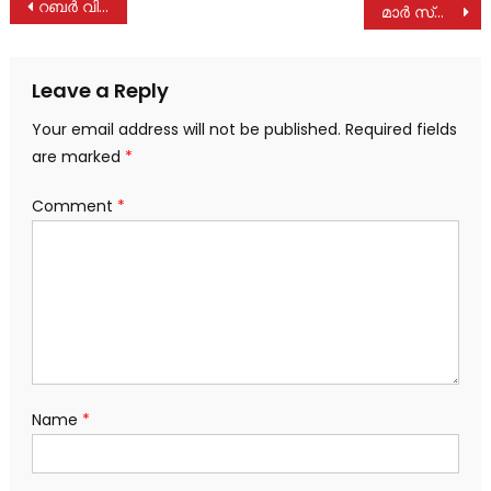
Post
റബർ വില സർവകാല റെക്കോർഡിൽ: 250 രൂപ കടന്നു
മാർ സ്ലീവാ മെഡിസിറ്റി പാലാ അസംപ്ഷൻ മെ‍ഡിക്കൽ സെന്റർ മേലുകാവുമറ്റത്ത് 13ന് ഉദ്ഘാടനം ചെയ്യും
navigation
Leave a Reply
Your email address will not be published.
Required fields
are marked
*
Comment
*
Name
*