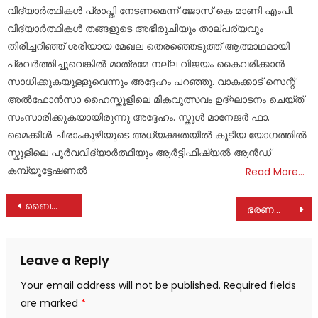
വിദ്യാർത്ഥികൾ പ്രാപ്തി നേടണമെന്ന് ജോസ് കെ മാണി എംപി.
വിദ്യാർത്ഥികൾ തങ്ങളുടെ അഭിരുചിയും താല്പര്യവും
തിരിച്ചറിഞ്ഞ് ശരിയായ മേഖല തെരഞ്ഞെടുത്ത് ആത്മാഥമായി
പ്രവർത്തിച്ചുവെങ്കിൽ മാത്രമേ നല്ല വിജയം കൈവരിക്കാൻ
സാധിക്കുകയുള്ളൂവെന്നും അദ്ദേഹം പറഞ്ഞു. വാകക്കാട് സെന്റ്
അൽഫോൻസാ ഹൈസ്കൂളിലെ മികവുത്സവം ഉദ്ഘാടനം ചെയ്ത്
സംസാരിക്കുകയായിരുന്നു അദ്ദേഹം. സ്കൂൾ മാനേജർ ഫാ.
മൈക്കിൾ ചീരാംകുഴിയുടെ അധ്യക്ഷതയിൽ കൂടിയ യോഗത്തിൽ
സ്കൂളിലെ പൂർവവിദ്യാർത്ഥിയും ആർട്ടിഫിഷ്യൽ ആൻഡ്
കമ്പ്യൂട്ടേഷണൽ
Read More…
Post
ബൈക്കും സ്കൂട്ടറും കൂട്ടിയിടിച്ച് മൂന്ന് പേർക്ക് പരുക്ക്
ഭരണങ്ങാനം വിലങ്ങുപാറയില്‍ മീനച്ചിലാറ്റില്‍ കുളിക്കാനിറങ്ങി കാണാതായ അമലിന്റെ മൃതദേഹവും കണ്ടെത്തി
navigation
Leave a Reply
Your email address will not be published.
Required fields
are marked
*