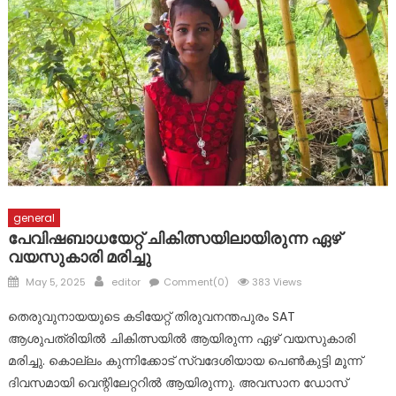
മാലാഖയായി എത്തിയത് മാർ സ്ലീവാ മെഡിസിറ്റിയിലെ നഴ്സ് !
പ്രളയബാധിത പൂഞ്ഞാർ തെക്കേക്കരയെ അവഗണിച്ച
പൊതുമരാമത്ത് മന്ത്രി പി.കെ. ബഷീറിന്റെ നടപടി
പ്രതിഷേധാർഹം ബി ജെ പി
ഈരാറ്റുപേട്ട-വാഗമൺ റോഡിലെ രാത്രികാല യാത്രയ്ക്കും
വിനോദസഞ്ചാരകേന്ദ്രങ്ങലേയ്ക്കുള്ള പ്രവേശനത്തിനും
വിലക്ക്
general
പേവിഷബാധയേറ്റ് ചികിത്സയിലായിരുന്ന ഏഴ്
വയസുകാരി മരിച്ചു
Posted
Author
May 5, 2025
editor
Comment(0)
383 Views
on
തെരുവുനായയുടെ കടിയേറ്റ് തിരുവനന്തപുരം SAT
ആശുപത്രിയിൽ ചികിത്സയിൽ ആയിരുന്ന ഏഴ് വയസുകാരി
മരിച്ചു. കൊല്ലം കുന്നിക്കോട് സ്വദേശിയായ പെൺകുട്ടി മൂന്ന്
ദിവസമായി വെന്റിലേറ്ററിൽ ആയിരുന്നു. അവസാന ഡോസ്