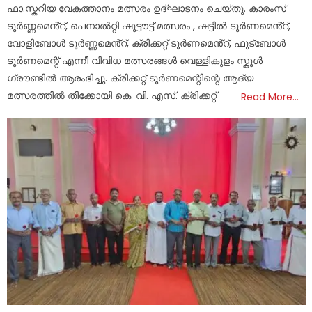
ഫാ.സ്കറിയ വേകത്താനം മത്സരം ഉദ്ഘാടനം ചെയ്തു. കാരംസ്
ടൂർണ്ണമെൻ്റ്, പെനാൽറ്റി ഷൂട്ടൗട്ട് മത്സരം , ഷട്ടിൽ ടൂർണമെൻ്റ്,
വോളിബോൾ ടൂർണ്ണമെൻ്റ്, ക്രിക്കറ്റ് ടൂർണമെൻ്റ്, ഫുട്ബോൾ
ടൂർണമെന്റ് എന്നീ വിവിധ മത്സരങ്ങൾ വെള്ളികുളം സ്കൂൾ
ഗ്രൗണ്ടിൽ ആരംഭിച്ചു. ക്രിക്കറ്റ് ടൂർണമെന്റിന്റെ ആദ്യ
മത്സരത്തിൽ തീക്കോയി കെ. വി. എസ്. ക്രിക്കറ്റ്
Read More…