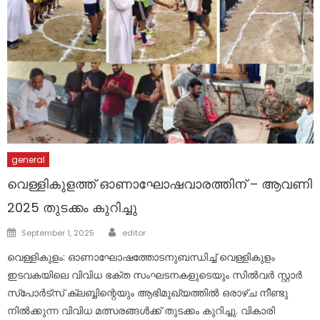
general
വെള്ളികുളത്ത് ഓണാഘോഷവാരത്തിന് – ആവണി
2025 തുടക്കം കുറിച്ചു
Author
Posted
September 1, 2025
editor
on
വെള്ളികുളം: ഓണാഘോഷത്തോടനുബന്ധിച്ച് വെള്ളികുളം
ഇടവകയിലെ വിവിധ ഭക്ത സംഘടനകളുടെയും സിൽവർ സ്റ്റാർ
സ്പോർട്സ് ക്ലബ്ബിന്റെയും ആഭിമുഖ്യത്തിൽ ഒരാഴ്ച നീണ്ടു
നിൽക്കുന്ന വിവിധ മത്സരങ്ങൾക്ക് തുടക്കം കുറിച്ചു. വികാരി