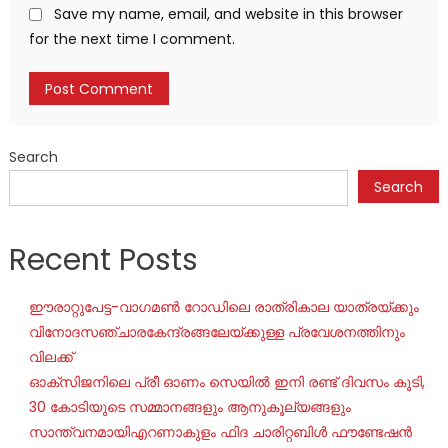
Save my name, email, and website in this browser
for the next time I comment.
Search
Search
Recent Posts
ഈരാറ്റുപേട്ട-വാഗമൺ റോഡിലെ രാത്രികാല യാത്രയ്ക്കും
വിനോദസഞ്ചാരകേന്ദ്രങ്ങലേയ്ക്കുള്ള പ്രവേശനത്തിനും
വിലക്ക്
ഓക്‌സിജനിലെ പ്രീ ഓണം സെയില്‍ ഇനി രണ്ട് ദിവസം കൂടി,
30 കോടിയുടെ സമ്മാനങ്ങളും ആനുകൂല്യങ്ങളും
സാന്ത്വനമായിഎറണാകുളം ഫിദ ചാരിറ്റബിൾ ഫൗണ്ടേഷൻ