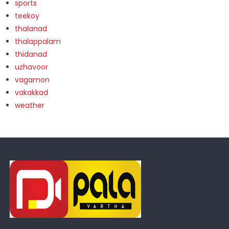
sports
teekoy
thalanad
thalappalam
thidanad
uzhavoor
vagamon
vakakkad
weather