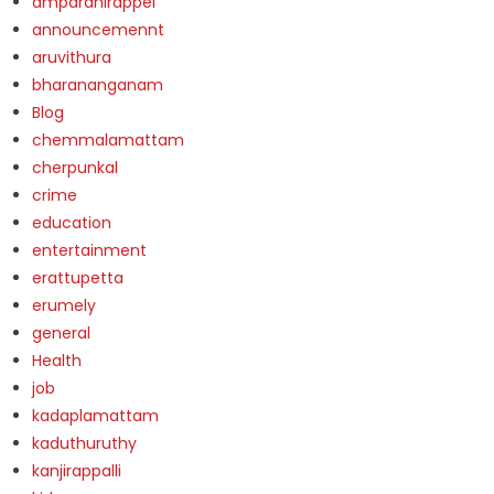
amparanirappel
announcemennt
aruvithura
bharananganam
Blog
chemmalamattam
cherpunkal
crime
education
entertainment
erattupetta
erumely
general
Health
job
kadaplamattam
kaduthuruthy
kanjirappalli