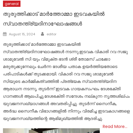
general
തുരുത്തിക്കാട് മാർത്തോമ്മാ ഇടവകയിൽ
സ്വാതന്ത്ര്യദിനാഘോഷങ്ങൾ
Author
Posted
August 15, 2024
editor
on
തുരുത്തിക്കാട് മാർത്തോമ്മാ ഇടവകയിൽ
സ്വാതന്ത്ര്യദിനാഘോഷങ്ങൾ നടന്നു.ഇടവക വികാരി റവ സജു
ശാമുവേൽ സി യും വിമുക്ത ഭടൻ ശ്രീ തോമസ് ചാക്കോ
മരുതുക്കുന്നേലും ചേർന്ന ദേശീയ പതാക ഉയർത്തിയതോടെ
പരിപാടികൾക്ക് തുടക്കമായി. വികാരി റവ സജു ശാമുവേൽ
സിയുടെ കാർമ്മികത്വത്തിൽ പ്രത്യേക സ്വാതന്ത്ര്യദിന
ആരാധന നടന്നു, തുടർന്ന് ഇടവക ഗായകസംഘം ദേശഭക്തി
ഗാനങ്ങൾ ആലപിച്ചു.ദേശഭക്തി സന്ദേശം നല്കുന്ന നൃത്തശില്പം
യുവജനസഖ്യാഗങ്ങൾ അവതരിപ്പിച്ചു. തുടർന്ന് സൈനീക,
അർദ്ധ സൈനീക വിഭാഗങ്ങളിൽ നിന്നും വിരമിച്ച ഇടവകാഗങ്ങളെ
യുവജനസഖ്യത്തിന്റെ ആഭിമുഖ്യത്തിൽ ആദരിച്ചു.
Read More…