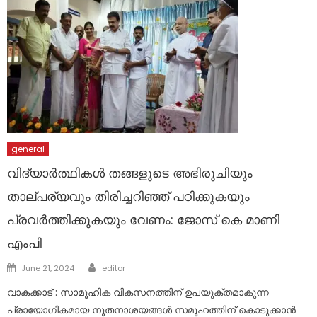
general
വിദ്യാർത്ഥികൾ തങ്ങളുടെ അഭിരുചിയും
താല്പര്യവും തിരിച്ചറിഞ്ഞ് പഠിക്കുകയും
പ്രവർത്തിക്കുകയും വേണം: ജോസ് കെ മാണി
എംപി
Author
Posted
June 21, 2024
editor
on
വാകക്കാട് : സാമൂഹിക വികസനത്തിന് ഉപയുക്തമാകുന്ന
പ്രായോഗികമായ നൂതനാശയങ്ങൾ സമൂഹത്തിന് കൊടുക്കാൻ