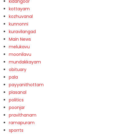
kidangoor
kottayam
kozhuvanal
kunnonni
kuravilangad
Main News
melukavu
moonilavu
mundakkayam
obituary
pala
payyanithottam
plasanal
politics
poonjar
pravithanam
ramapuram
sporrts