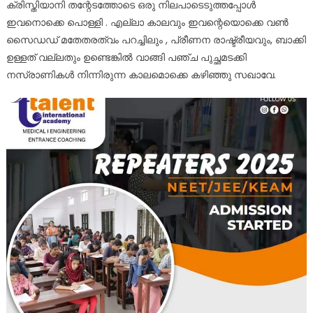
ക്രിസ്തിയാനി തന്റേടത്തോടെ ഒരു നിലപാടെടുത്തപ്പോൾ
ഇവനൊക്കെ പൊള്ളി . എല്ലാ കാലവും ഇവന്റെയൊക്കെ വൺ
സൈഡഡ് മതേതരത്വം പറച്ചിലും , പ്രീണന രാഷ്ട്രീയവും, ബാക്കി
ഉള്ളത് വല്ലതും ഉണ്ടെങ്കിൽ വാങ്ങി പഞ്ച പുച്ഛമടക്കി
നസ്രാണികൾ നിന്നിരുന്ന കാലമൊക്കെ കഴിഞ്ഞു സഖാവേ.