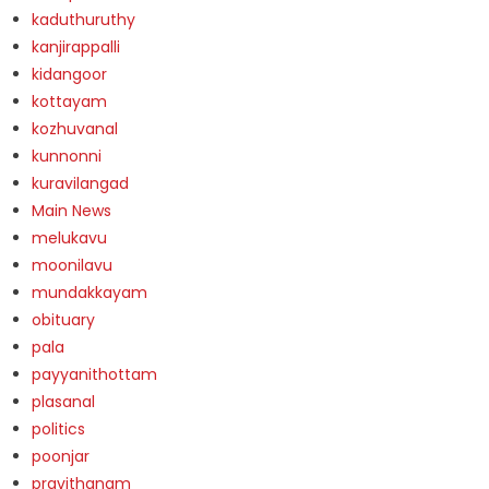
kaduthuruthy
kanjirappalli
kidangoor
kottayam
kozhuvanal
kunnonni
kuravilangad
Main News
melukavu
moonilavu
mundakkayam
obituary
pala
payyanithottam
plasanal
politics
poonjar
pravithanam