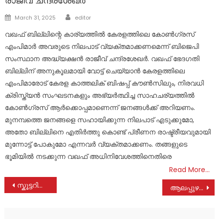
രാജീവ് ചന്ദ്രശേഖർ
Author
Posted
March 31, 2025
editor
on
വഖഫ് ബില്ലിന്റെ കാര്യത്തിൽ കേരളത്തിലെ കോൺഗ്രസ്
എംപിമാർ അവരുടെ നിലപാട് വ്യക്തമാക്കണമെന്ന് ബിജെപി
സംസ്ഥാന അദ്ധ്യക്ഷൻ രാജീവ് ചന്ദ്രശേഖർ. വഖഫ് ഭേദഗതി
ബില്ലിന് അനുകൂലമായി വോട്ട് ചെയ്യാൻ കേരളത്തിലെ
എംപിമാരോട് കേരള കാത്തലിക് ബിഷപ്പ് കൗൺസിലും, നിരവധി
ക്രിസ്ത്യൻ സംഘടനകളും അഭ്യർത്ഥിച്ച സാഹചര്യത്തിൽ
കോൺഗ്രസ് ആർക്കൊപ്പമാണെന്ന് ജനങ്ങൾക്ക് അറിയണം.
മുനമ്പത്തെ ജനങ്ങളെ സഹായിക്കുന്ന നിലപാട് എടുക്കുമോ,
അതോ ബില്ലിനെ എതിർത്തു കൊണ്ട് പ്രീണന രാഷ്ട്രീയവുമായി
മുന്നോട്ട് പോകുമോ എന്നവർ വ്യക്തമാക്കണം. തങ്ങളുടെ
ഭൂമിയിൽ നടക്കുന്ന വഖഫ് അധിനിവേശത്തിനെതിരെ
Read More…
Post
സ്കൂട്ടറിൽ ബസ് തട്ടിയതിനെ തുടർന്ന് മറിഞ്ഞ് വീണ് യുവതിക്ക് പരുക്ക്
ആലപ്പുഴയിൽ ഒരു വയസുകാരന് അമ്മയുടെ ക്രൂരമർദ്ദനം
navigation