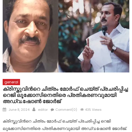
ഹിരോഷിമ ദിനത്തിൽ പ്രത്യേകം തയ്യാറാക്കിയ സ്മൃതി
മണ്ഡപത്തിൽ പുഷ്പാർച്ചന നടത്തി കൊഴുവനാൽ SJNHSS
ലെ കുട്ടികൾ
ദുരന്ത ബാധിതർക്ക് ഭക്ഷ്യ കിറ്റുകൾ വിതരണം ചെയ്തു
പ്രളയബാധിതർക്ക് സഹായ ഹസ്തവുമായി കോൺഗ്രസ്
കുന്നോന്നി വാർഡ് കമ്മറ്റി
general
ക്രിസ്തുവിന്‍റെ ചിത്രം മോർഫ് ചെയ്ത് പ്രചരിപ്പിച്ച
റെജി ലൂക്കോസിനെതിരെ പ്രതികരണവുമായി
അഡ്വ.ഷോൺ ജോർജ്
Posted
Author
June 8, 2024
editor
Comment(0)
435 Views
on
ക്രിസ്തുവിന്‍റെ ചിത്രം മോർഫ് ചെയ്ത് പ്രചരിപ്പിച്ച റെജി
ലൂക്കോസിനെതിരെ പ്രതികരണവുമായി അഡ്വ.ഷോൺ ജോർജ്.