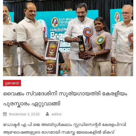
general
വൈക്കം സ്വദേശിനി സൂര്യഗായത്രി കേരളീയം
പുരസ്കാരം ഏറ്റുവാങ്ങി
Author
Posted
November 3, 2025
editor
on
ഡോക്ടർ എ പി ജെ അബ്‌ദുൾകലാം സ്റ്റഡിസെന്റർ കേരളപിറവി
ആഘോഷങ്ങളുടെ ഭാഗമായി സമസ്ത മേഖലകളിൽ മികവ്