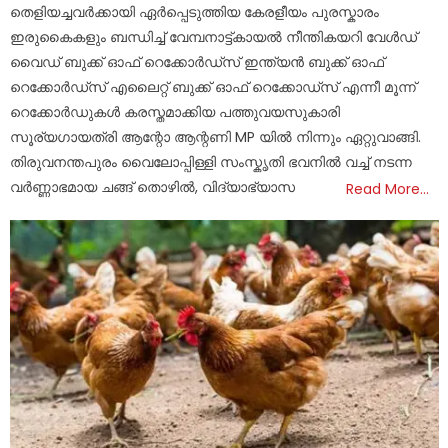
തെളിയച്ചവർക്കായി ഏർപ്പെടുത്തിയ കേരളീയം പുരസ്കാരം
ഇരുകൈകളും ബന്ധിച്ച് വേമ്പനാട്ട്കായൽ നീന്തികയറി വേൾഡ്
വൈഡ് ബുക്ക്‌ ഓഫ് റെക്കോർഡ്സ് ഇന്ത്യൻ ബുക്ക് ഓഫ്
റെക്കോർഡ്സ് എലൈറ്റ് ബുക്ക് ഓഫ് റെക്കോഡ്സ് എന്നീ മൂന്ന്
റെക്കോർഡുകൾ കരസ്തമാക്കിയ പത്തുവയസുകാരി
സൂര്യഗായത്രി ആന്റോ ആന്റണി MP യിൽ നിന്നും ഏറ്റുവാങ്ങി.
തിരുവനന്തപുരം വൈലോപ്പിള്ളി സംസ്കൃതി ഭവനിൽ വച്ച് നടന്ന
വർണ്ണാഭമായ ചങ്ങ് തൊഴിൽ, വിദ്യാഭ്യാസ
Read More…