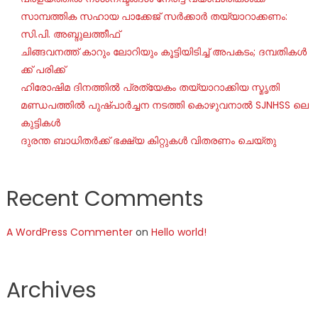
സാമ്പത്തിക സഹായ പാക്കേജ് സർക്കാർ തയ്യാറാക്കണം:
സി.പി. അബ്ദുലത്തീഫ്
ചി​ങ്ങ​വ​ന​ത്ത് കാ​റും ലോ​റി​യും കൂ​ട്ടി​യി​ടി​ച്ച് അ​പ​ക​ടം; ദ​മ്പ​തി​ക​ൾ​
ക്ക് പ​രി​ക്ക്
ഹിരോഷിമ ദിനത്തിൽ പ്രത്യേകം തയ്യാറാക്കിയ സ്മൃതി
മണ്ഡപത്തിൽ പുഷ്പാർച്ചന നടത്തി കൊഴുവനാൽ SJNHSS ലെ
കുട്ടികൾ
ദുരന്ത ബാധിതർക്ക് ഭക്ഷ്യ കിറ്റുകൾ വിതരണം ചെയ്തു
Recent Comments
A WordPress Commenter
on
Hello world!
Archives