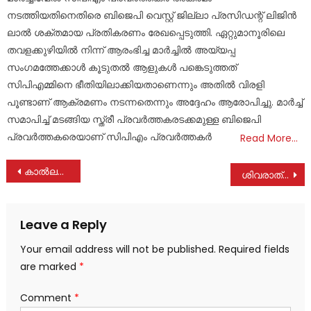
നടത്തിയതിനെതിരെ ബിജെപി വെസ്റ്റ് ജില്ലാ പ്രസിഡന്റ് ലിജിൻ
ലാൽ ശക്തമായ പ്രതികരണം രേഖപ്പെടുത്തി. ഏറ്റുമാനൂരിലെ
തവളക്കുഴിയിൽ നിന്ന് ആരംഭിച്ച മാർച്ചിൽ അയ്യപ്പ
സംഗമത്തേക്കാൾ കൂടുതൽ ആളുകൾ പങ്കെടുത്തത്
സിപിഎമ്മിനെ ഭീതിയിലാക്കിയതാണെന്നും അതിൽ വിരളി
പൂണ്ടാണ് ആക്രമണം നടന്നതെന്നും അദ്ദേഹം ആരോപിച്ചു. മാർച്ച്
സമാപിച്ച് മടങ്ങിയ സ്ത്രീ പ്രവർത്തകരടക്കമുള്ള ബിജെപി
പ്രവർത്തകരെയാണ് സിപിഎം പ്രവർത്തകർ
Read More…
Post
കാൽലക്ഷം മുതൽ 34 ലക്ഷം വരെ 282 പദ്ധതികളിൽ ചാഴികാടൻ മാജിക്
ശിവരാത്രി ദിനത്തിലെ തൊഴിലുറപ്പ് ശുചിത്വ ആസൂത്രിത നീക്കം; ശക്തമായ പ്രതിഷേധം : ജി. ലിജിൻ ലാൽ
navigation
Leave a Reply
Your email address will not be published.
Required fields
are marked
*
Comment
*