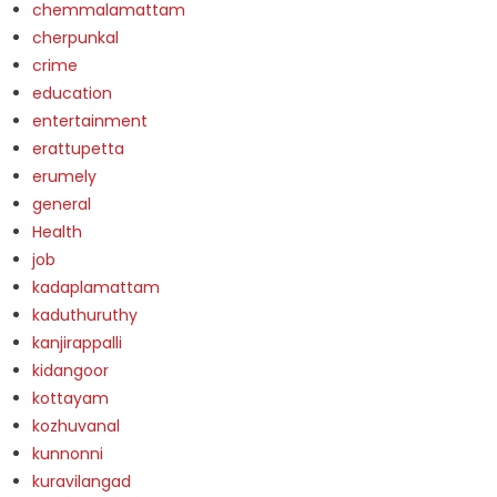
chemmalamattam
cherpunkal
crime
education
entertainment
erattupetta
erumely
general
Health
job
kadaplamattam
kaduthuruthy
kanjirappalli
kidangoor
kottayam
kozhuvanal
kunnonni
kuravilangad