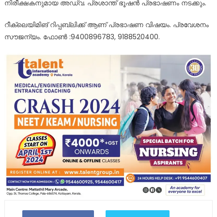
നിരീക്ഷകനുമായ അഡ്വ. പ്രശാന്ത് ഭൂഷൻ പ്രഭാഷണം നടക്കും.
റീക്ലെയിമിങ് റിപ്പബ്ലിക്ക് ആണ് പ്രഭാഷണ വിഷയം. പ്രവേശനം
സൗജന്യം. ഫോൺ :9400896783, 9188520400.