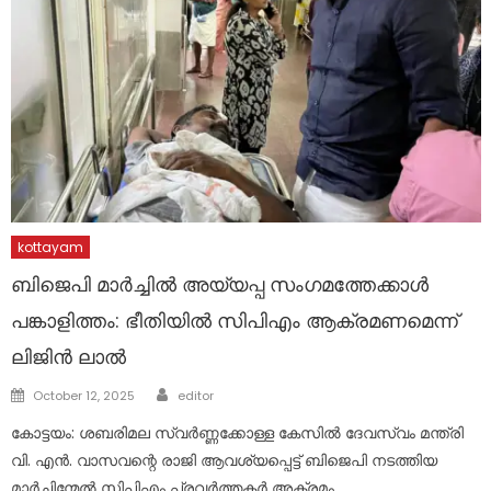
kottayam
ബിജെപി മാർച്ചിൽ അയ്യപ്പ സംഗമത്തേക്കാൾ
പങ്കാളിത്തം: ഭീതിയിൽ സിപിഎം ആക്രമണമെന്ന്
ലിജിൻ ലാൽ
Author
Posted
October 12, 2025
editor
on
കോട്ടയം: ശബരിമല സ്വർണ്ണക്കോള്ള കേസിൽ ദേവസ്വം മന്ത്രി
വി. എൻ. വാസവന്റെ രാജി ആവശ്യപ്പെട്ട് ബിജെപി നടത്തിയ
മാർച്ചിന്മേൽ സിപിഎം പ്രവർത്തകർ അക്രമം