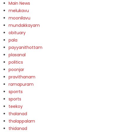
Main News
melukavu
moonilavu
mundakkayam
obituary
pala
payyanithottam
plasanal
politics
poonjar
pravithanam
ramapuram
sporrts
sports
teekoy
thalanad
thalappalam
thidanad