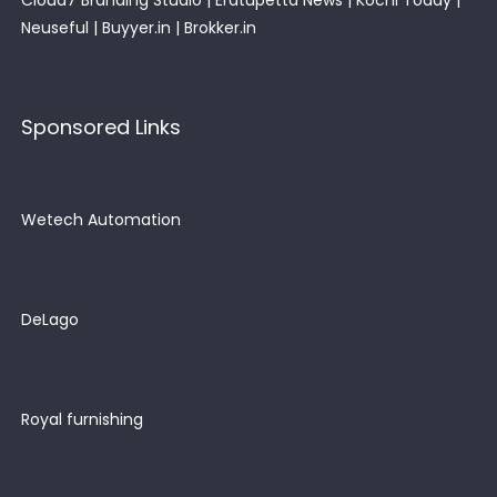
Cloud7 Branding Studio
|
Eratupetta News
|
Kochi Today
|
Neuseful
|
Buyyer.in
|
Brokker.in
Sponsored Links
Wetech Automation
DeLago
Royal furnishing