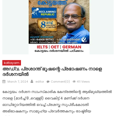
ഇടമറുക് പള്ളി ഭാഗത്ത്‌ പോസ്റ്റിന്റെ ചുവട് ഇളകിയ നിലയിൽ
ദുരിതാശ്വാസ ക്യാമ്പുകളിൽ ആരോഗ്യ സേവനങ്ങളുമായി
മാർ സ്ലീവാ മെഡിസിറ്റി
ദുരന്ത ബാധിതർക്ക് ഭക്ഷ്യ കിറ്റുകൾ വിതരണം ചെയ്തു
kottayam
അഡ്വ. പ്രശാന്ത് ഭൂഷന്റെ പ്രഭാഷണം നാളെ
ദർശനയിൽ
Posted
Author
March 7, 2024
editor
Comment(0)
411 Views
on
കോട്ടയം: ദർശന സാംസ്‌കാരിക കേന്ദ്രത്തിന്റെ ആഭിമുഖ്യത്തിൽ
നാളെ (മാർച്ച് 8 ,വെള്ളി) വൈകിട്ട് 4 മണിക്ക് ദർശന
ഓഡിറ്റോറിയത്തിൽ വെച്ച് പ്രശസ്ത സുപ്രീംകോടതി
അഭിഭാഷകനും സാമൂഹ്യ പ്രവർത്തകനും രാഷ്ട്രീയ