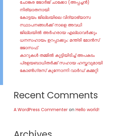
ചോങ്കര ജോര്‍ജ് ചാക്കോ (അപ്പച്ചന്‍)
നിര്യാതനായി
കോട്ടയം ജില്ലയിലെ വിദ്യാഭ്യാസ
സ്ഥാപനങ്ങൾക്ക് നാളെ അവധി
ജില്ലയില്‍ അര്‍ഹരായ എല്ലാവര്‍ക്കും
ധനസഹായം ഉറപ്പാക്കും: മന്ത്രി മോന്‍സ്
ജോസഫ്
കാറുകൾ തമ്മിൽ കൂട്ടിയിടിച്ച് അപകടം
പ്രളയബാധിതർക്ക് സഹായ ഹസ്തവുമായി
കോൺഗ്രസ് കുന്നോന്നി വാർഡ് കമ്മറ്റി
Recent Comments
A WordPress Commenter
on
Hello world!
Archives