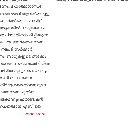
ന്നും മഹാത്മാഗാന്ധി
്ടേഷൻ ആവശ്യപ്പെട്ടു.
ക്കു പ്രത്യേക പെർമിറ്റ്
മാതൃകയിൽ നടപ്പാക്കണം.
െ പ്രോൽസാഹിപ്പിക്കുന്ന
ിലപാട് ജനദ്രോഹമാണ്.
 നടപടി സർക്കാർ
ണം. ബാറുകളുടെ അടക്കം
പനയുടെ സമയം രാത്രിയിൽ
രിമിതപ്പെടുത്തണം. ഘട്ടം
മദ്യനിരോധനമെന്ന
ർദ്ദേശകതത്വങ്ങളുടെ
ംഘനമാണ് പുതിയ
ക്കമെന്നും ഫൗണ്ടേഷൻ
്ടി. ചെയർമാൻ എബി ജെ
Read More…