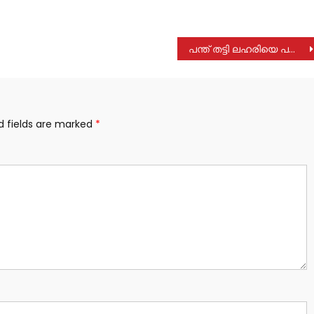
പന്ത് തട്ടി ലഹരിയെ പമ്പ കടത്താം: ഫാ. ജോൺ കണ്ണന്താനം
d fields are marked
*