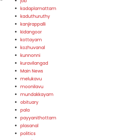
job
kadaplamattam
kaduthuruthy
kanjirappalli
kidangoor
kottayam
kozhuvanal
kunnonni
kuravilangad
Main News
melukavu
moonilavu
mundakkayam
obituary
pala
payyanithottam
plasanal
politics