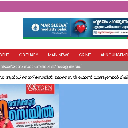
യ ഹസ്തവുമായി കോൺഗ്രസ് കുന്നോന്നി വാർഡ് കമ്മറ്റി
DENT
OBITUARY
MAIN NEWS
CRIME
ANNOUNCEME
 (അപ്പച്ചന്‍) നിര്യാതനായി
വിദ്യാഭ്യാസ സ്ഥാപനങ്ങൾക്ക് നാളെ അവധി
എല്ലാവര്‍ക്കും ധനസഹായം ഉറപ്പാക്കും: മന്ത്രി മോന്‍സ് ജോസഫ്
‍ ഡേ ആന്‍ഡ് നൈറ്റ് സെയില്‍; മൊബൈല്‍ ഫോണ്‍ വാങ്ങുമ്പോള്‍ മി
ിടിച്ച് അപകടം
യ ഹസ്തവുമായി കോൺഗ്രസ് കുന്നോന്നി വാർഡ് കമ്മറ്റി
 (അപ്പച്ചന്‍) നിര്യാതനായി