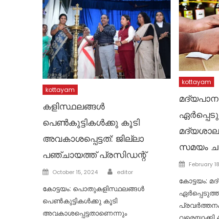
kottayam
kottayam
മദ്യപാനത്
കളിസ്ഥലങ്ങൾ
ഏർപ്പെടു
പെൺകുട്ടികൾക്കു കൂടി
മദ്യശാല
അവകാശപ്പെട്ടത്: ജില്ലാ
സമയം ചു
പഞ്ചായത്ത് പ്രസിഡന്റ്
Posted
February 1
Author
Posted
October 15, 2024
editor
on
കോട്ടയം: മദ
on
കോട്ടയം: പൊതുകളിസ്ഥലങ്ങൾ
ഏർപ്പെടുത
പെൺകുട്ടികൾക്കു കൂടി
പ്രവർത്തനം
അവകാശപ്പെട്ടതാണെന്നും
വരെയാക്കി 4