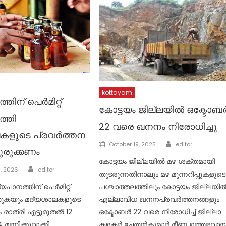
kottayam
തിന് പെർമിറ്റ്
കോട്ടയം ജില്ലയില്‍ ഒക്ടോബ
ത്തി
22 വരെ ഖനനം നിരോധിച്ചു
കളുടെ പ്രവർത്തന
Author
Posted
October 19, 2025
editor
രുക്കണം
on
കോട്ടയം ജില്ലയിൽ മഴ ശക്തമായി
Author
8, 2026
editor
തുടരുന്നതിനാലും മഴ മുന്നറിപ്പുകളുടെ
്യപാനത്തിന് പെർമിറ്റ്
പശ്ചാത്തലത്തിലും കോട്ടയം ജില്ലയി
്തുകയും മദ്യശാലകളുടെ
എല്ലാവിധ ഖനനപ്രവർത്തനങ്ങളും
 രാത്രി എട്ടുമുതൽ 12
ഒക്ടോബർ 22 വരെ നിരോധിച്ച് ജില്ലാ
 മണിക്കൂറാക്കി
കളക്ടര്‍ ചേതന്‍കുമാര്‍ മീണ ഉത്തരവായ