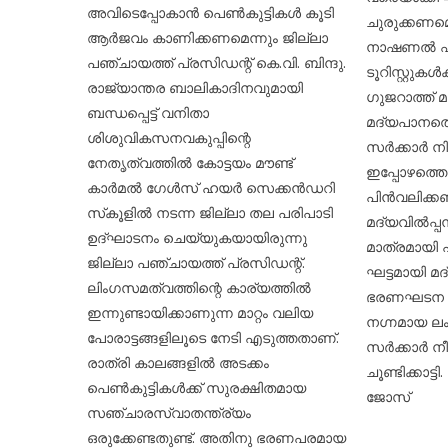
അവിടെപ്പോകാൻ പെൺകുട്ടികൾ കൂടി
ചുരുക്കണമെ
ആർജവം കാണിക്കണമെന്നും ജില്ലാ
നാഷണൽ ഫൗണ
പഞ്ചായത്ത് പ്രസിഡന്റ് കെ.വി. ബിന്ദു.
ടൂറിസ്റ്റുകൾ
രാജ്യാന്തര ബാലികാദിനവുമായി
ഗുജറാത്ത് 
ബന്ധപ്പെട്ട് വനിതാ
മദ്യപാനത്ത
ശിശുവികസനവകുപ്പിന്റെ
സർക്കാർ ന
നേതൃത്വത്തിൽ കോട്ടയം മൗണ്ട്
ഇപ്പോഴത്തെ
കാർമൽ ഗേൾസ് ഹയർ സെക്കൻഡറി
പിൻവലിക്ക
സ്‌കൂളിൽ നടന്ന ജില്ലാ തല പരിപാടി
മദ്യവിൽപ്
ഉദ്ഘാടനം ചെയ്യുകയായിരുന്നു
മാത്രമായി പ
ജില്ലാ പഞ്ചായത്ത് പ്രസിഡന്റ്.
ഘട്ടമായി 
ലിംഗസമത്വത്തിന്റെ കാര്യത്തിൽ
ഭരണഘടന നി
ഇന്നുണ്ടായിക്കാണുന്ന മാറ്റം വലിയ
നഗ്നമായ ല
പോരാട്ടങ്ങളിലൂടെ നേടി എടുത്തതാണ്.
സർക്കാർ നീ
രാത്രി കാലങ്ങളിൽ അടക്കം
ചൂണ്ടിക്കാട
പെൺകുട്ടികൾക്ക് സുരക്ഷിതമായ
ജോസ്
സഞ്ചാരസ്വാതന്ത്ര്യം
ഒരുക്കേണ്ടതുണ്ട്. അതിനു ഭരണപരമായ