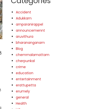
Categories
Accident
Adukkam
amparanirappel
announcemennt
aruvithura
bharananganam
Blog
ർ
chemmalamattam
cherpunkal
crime
education
entertainment
erattupetta
ൽ
erumely
general
Health
ി.