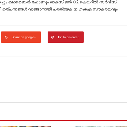
ടോപ്പും മൊബൈല്‍ ഫോണും ഓക്‌സിജന്‍ O2 കെയറില്‍ സര്‍വീസ്
 ഉത്പന്നങ്ങള്‍ വാങ്ങാനായി പ്രത്യേക ഇഎംഐ സൗകര്യവും
Share on google+
Pin to pinterest