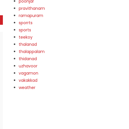
poonjar
pravithanam
ramapuram
sporrts
sports
teekoy
thalanad
thalappalam
thidanad
uzhavoor
vagamon
vakakkad
weather