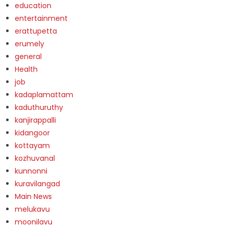
education
entertainment
erattupetta
erumely
general
Health
job
kadaplamattam
kaduthuruthy
kanjirappalli
kidangoor
kottayam
kozhuvanal
kunnonni
kuravilangad
Main News
melukavu
moonilavu