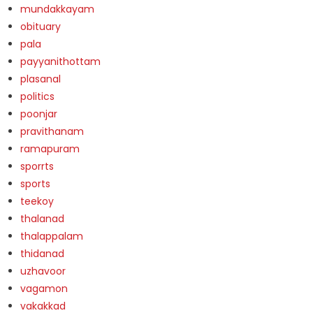
mundakkayam
obituary
pala
payyanithottam
plasanal
politics
poonjar
pravithanam
ramapuram
sporrts
sports
teekoy
thalanad
thalappalam
thidanad
uzhavoor
vagamon
vakakkad