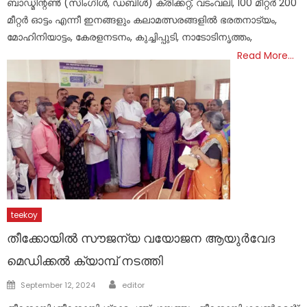
ബാഡ്മിന്റൺ (സിംഗിൾ, ഡബിൾ) ക്രിക്കറ്റ്, വടംവലി, 100 മീറ്റർ 200
മീറ്റർ ഓട്ടം എന്നീ ഇനങ്ങളും കലാമത്സരങ്ങളിൽ ഭരതനാട്യം,
മോഹിനിയാട്ടം, കേരളനടനം, കുച്ചിപ്പുടി, നാടോടിനൃത്തം,
Read More…
teekoy
തീക്കോയിൽ സൗജന്യ വയോജന ആയുർവേദ
മെഡിക്കൽ ക്യാമ്പ് നടത്തി
Author
Posted
September 12, 2024
editor
on