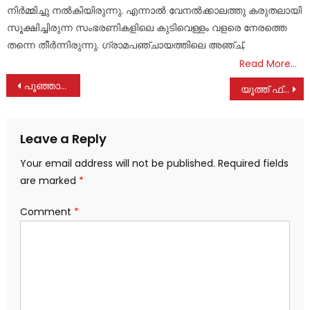
നിർമ്മിച്ചു നൽകിയിരുന്നു. എന്നാൽ വേനൽക്കാലത്തു കരുതലായി
സൂക്ഷിച്ചിരുന്ന സംഭരണികളിലെ കുടിവെള്ളം വളരെ നേരത്തെ
തന്നെ തീർന്നിരുന്നു. ഗ്രാമപഞ്ചായത്തിലെ അഞ്ച്,
Read More…
Post
പൂഞ്ഞാർ ഗ്രാമപഞ്ചായത്തിൽ ഗാന്ധിജയന്തിയോടനുബന്ധിച്ച് മാലിന്യ മുക്തം നവകേരളം 2.0 ഭാഗമായി ശുചീകരണ പ്രവർത്തനങ്ങൾ നടത്തി
യൂത്ത് ഫ്രണ്ടും പൂഞ്ഞാർ നിയോജകമണ്ഡലം കമ്മിറ്റിയുടെ നേതൃത്വത്തിൽ മണ്ഡലത്തിലെ ദിശാ ബോർഡുകൾ വൃത്തിയാക്കി
navigation
Leave a Reply
Your email address will not be published.
Required fields
are marked
*
Comment
*