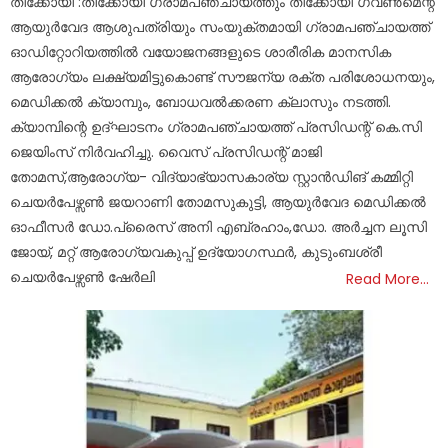
തീക്കോയി :തീക്കോയി ഗ്രാമപഞ്ചായത്തും തീക്കോയി ഗവൺമെന്റ്
ആയുർവേദ ആശുപത്രിയും സംയുക്തമായി ഗ്രാമപഞ്ചായത്ത്
ഓഡിറ്റോറിയത്തിൽ വയോജനങ്ങളുടെ ശാരീരിക മാനസിക
ആരോഗ്യം ലക്ഷ്യമിട്ടുകൊണ്ട് സൗജന്യ രക്ത പരിശോധനയും,
മെഡിക്കൽ ക്യാമ്പും, ബോധവൽക്കരണ ക്ലാസും നടത്തി.
ക്യാമ്പിന്റെ ഉദ്ഘാടനം ഗ്രാമപഞ്ചായത്ത് പ്രസിഡന്റ് കെ.സി
ജെയിംസ് നിർവഹിച്ചു. വൈസ് പ്രസിഡന്റ് മാജി
തോമസ്,ആരോഗ്യ- വിദ്യാഭ്യാസകാര്യ സ്റ്റാൻഡിങ് കമ്മിറ്റി
ചെയർപേഴ്സൺ ജയറാണി തോമസുകുട്ടി, ആയുർവേദ മെഡിക്കൽ
ഓഫീസർ ഡോ.പ്രൈസ് അനി എബ്രഹാം,ഡോ. അർച്ചന ലൂസി
ജോയ്, മറ്റ് ആരോഗ്യവകുപ്പ് ഉദ്യോഗസ്ഥർ, കുടുംബശ്രീ
ചെയർപേഴ്സൺ ഷേർലി
Read More…