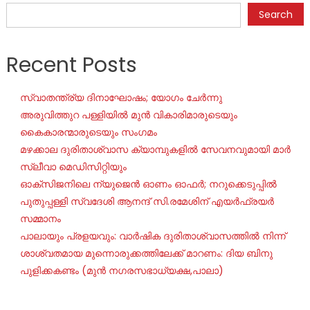
Search
Recent Posts
സ്വാതന്ത്ര്യ ദിനാഘോഷം; യോഗം ചേർന്നു
അരുവിത്തുറ പള്ളിയിൽ മുൻ വികാരിമാരുടെയും
കൈകാരന്മാരുടെയും സംഗമം
മഴക്കാല ദുരിതാശ്വാസ ക്യാമ്പുകളിൽ സേവനവുമായി മാർ
സ്ലീവാ മെഡിസിറ്റിയും
ഓക്‌സിജനിലെ ന്യുജെന്‍ ഓണം ഓഫര്‍; നറുക്കെടുപ്പില്‍
പുതുപ്പള്ളി സ്വദേശി ആനന്ദ് സി.രമേശിന് എയര്‍ഫ്രയര്‍
സമ്മാനം
പാലായും പ്രളയവും: വാർഷിക ദുരിതാശ്വാസത്തിൽ നിന്ന്
ശാശ്വതമായ മുന്നൊരുക്കത്തിലേക്ക് മാറണം: ദിയ ബിനു
പുളിക്കകണ്ടം (മുൻ നഗരസഭാധ്യക്ഷ,പാലാ)