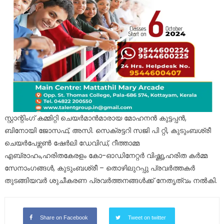
സ്റ്റാന്റിംഗ് കമ്മിറ്റി ചെയർമാൻമാരായ മോഹനൻ കുട്ടപ്പൻ,
ബിനോയി ജോസഫ്, അസി. സെക്രട്ടറി സജി പി റ്റി, കുടുംബശ്രീ
ചെയർപേഴ്സൺ ഷേർലി ഡേവിഡ്, റീത്താമ്മ
എബ്രാഹം,ഹരിതകേരളം കോ-ഓഡിനേറ്റർ വിഷ്ണു,ഹരിത കർമ്മ
സേനാംഗങ്ങൾ, കുടുംബശ്രീ – തൊഴിലുറപ്പു പ്രവർത്തകർ
തുടങ്ങിയവർ ശുചീകരണ പ്രവർത്തനങ്ങൾക്ക് നേതൃത്വം നൽകി.
Share on Facebook
Tweet on twitter