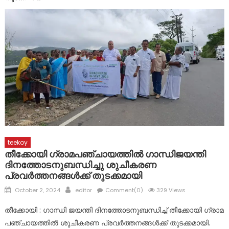
പുതുപ്പള്ളി സ്വദേശി ആനന്ദ് സി.രമേശിന് എയര്‍ഫ്രയര്‍
സമ്മാനം
പാലായും പ്രളയവും: വാർഷിക ദുരിതാശ്വാസത്തിൽ നിന്ന്
ശാശ്വതമായ മുന്നൊരുക്കത്തിലേക്ക് മാറണം: ദിയ ബിനു
പുളിക്കകണ്ടം (മുൻ നഗരസഭാധ്യക്ഷ,പാലാ)
സ്വാതന്ത്ര്യ ദിനാഘോഷം; യോഗം ചേർന്നു
teekoy
തീക്കോയി ഗ്രാമപഞ്ചായത്തിൽ ഗാന്ധിജയന്തി
ദിനത്തോടനുബന്ധിച്ചു ശുചീകരണ
പ്രവർത്തനങ്ങൾക്ക് തുടക്കമായി
Posted
Author
October 2, 2024
editor
Comment(0)
329 Views
on
തീക്കോയി : ഗാന്ധി ജയന്തി ദിനത്തോടനുബന്ധിച്ച് തീക്കോയി ഗ്രാമ
പഞ്ചായത്തിൽ ശുചീകരണ പ്രവർത്തനങ്ങൾക്ക് തുടക്കമായി.