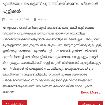
എത്രയും പെട്ടെന്ന് പൂർത്തീകരിക്കണം :പ്രകാശ്
പുളിക്കൻ
Author
Posted
January 17, 2026
editor
on
എരുമേലി: പത്ത് വർഷം മുമ്പ് ആരംഭിച്ച എരുമേലി കുടിവെള്ള
വിതരണ പദ്ധതിയുടെ രണ്ടാംഘട്ടം ഇതേ വരെയായിട്ടും
പ്രവർത്തനക്ഷമമാക്കുവാൻ കഴിഞ്ഞിട്ടില്ല. മണിപ്പുഴ, പ്രപ്പോസ് ,
മുക്കൂട്ടുത്തറ, ഇരുമ്പൂന്നിക്കര, തുരംപാറ, ഇരുമ്പൂന്നിക്കര, മുട്ടപ്പള്ളി,
ഉമ്മിക്കുപ്പ, കണമല , മൂക്കൻപെട്ടി, പമ്പാവാലി,ഏയ്ഞ്ചൽവാലി
എന്നിവിടങ്ങളിലെ വീടുകളിൽ പൈപ്പ്ലൈനും ടാപ്പുകളും, വാട്ടർ
മീറ്ററുകളും , പാണപിലാവ്, പള്ളിക്കുന്ന്, കിരിത്തോട്, എരുത്വാപ്പുഴ
എന്നിവിടങ്ങളിൽ ടാങ്കുകൾ സ്ഥാപിച്ചിട്ടും ഇതുവരെയായിട്ടും
ജലവിതരണം ആരംഭിച്ചിട്ടില്ല. വേനൽ രൂക്ഷമായതൊടെ
പ്രദേശവാസികൾ സ്വാകാര്യ കുടിവെള്ള വിതരണക്കാരെ
ആത്രയിക്കുകയാണ്. നാഷണൽ ഹൈവേയിൽ റോഡുകൾ
ക്രോസ്
Read More…
Post
സ്ഥാനാർഥികളുടെ ചെലവ്; കണക്ക് പരിശോധന തുടങ്ങി
നിയമപാലകരുടെ പേരിൽ തട്ടിപ്പ് ; ജാഗ്രത നിർദേശവുമായി കേരളാ പോലീസ്