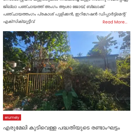
ജില്ലാ പഞ്ചായത്ത് അംഗം ആശാ ജോയ്, ബ്ലോക്ക്
പഞ്ചായത്തംഗം പ്രകാശ് പുളിക്കൻ, ഇറിഗേഷൻ ഡിപ്പാർട്ട്മെന്റ്
എക്സിക്യൂട്ടീവ്
Read More…
erumely
എരുമേലി കുടിവെള്ള പദ്ധതിയുടെ രണ്ടാംഘട്ടം