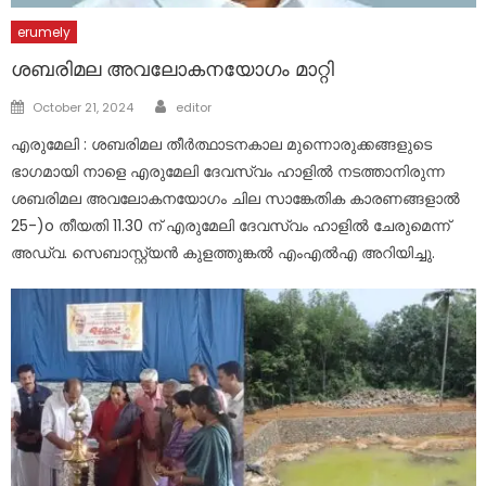
erumely
ശബരിമല അവലോകനയോഗം മാറ്റി
Author
Posted
October 21, 2024
editor
on
എരുമേലി : ശബരിമല തീർത്ഥാടനകാല മുന്നൊരുക്കങ്ങളുടെ
ഭാഗമായി നാളെ എരുമേലി ദേവസ്വം ഹാളിൽ നടത്താനിരുന്ന
ശബരിമല അവലോകനയോഗം ചില സാങ്കേതിക കാരണങ്ങളാൽ
25-)o തീയതി 11.30 ന് എരുമേലി ദേവസ്വം ഹാളിൽ ചേരുമെന്ന്
അഡ്വ. സെബാസ്റ്റ്യൻ കുളത്തുങ്കൽ എംഎൽഎ അറിയിച്ചു.