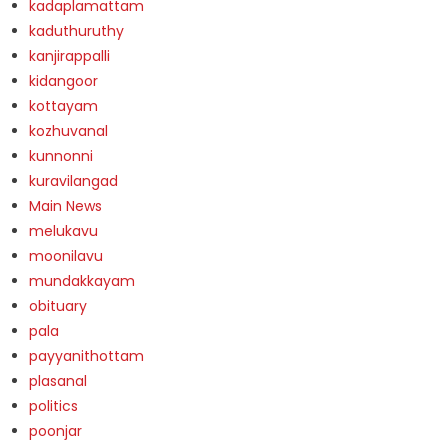
kadaplamattam
kaduthuruthy
kanjirappalli
kidangoor
kottayam
kozhuvanal
kunnonni
kuravilangad
Main News
melukavu
moonilavu
mundakkayam
obituary
pala
payyanithottam
plasanal
politics
poonjar