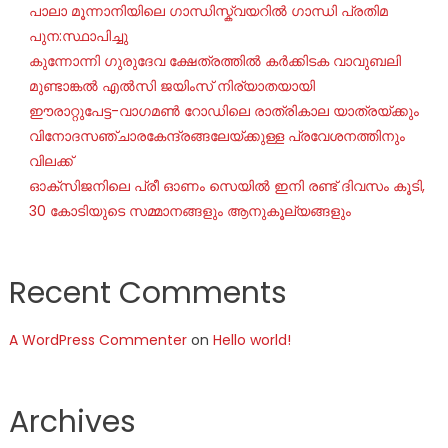
പാലാ മൂന്നാനിയിലെ ഗാന്ധിസ്ക്വയറിൽ ഗാന്ധി പ്രതിമ
പുന:സ്ഥാപിച്ചു
കുന്നോന്നി ഗുരുദേവ ക്ഷേത്രത്തിൽ കർക്കിടക വാവുബലി
മുണ്ടാങ്കൽ എൽസി ജയിംസ് നിര്യാതയായി
ഈരാറ്റുപേട്ട-വാഗമൺ റോഡിലെ രാത്രികാല യാത്രയ്ക്കും
വിനോദസഞ്ചാരകേന്ദ്രങ്ങലേയ്ക്കുള്ള പ്രവേശനത്തിനും
വിലക്ക്
ഓക്‌സിജനിലെ പ്രീ ഓണം സെയില്‍ ഇനി രണ്ട് ദിവസം കൂടി,
30 കോടിയുടെ സമ്മാനങ്ങളും ആനുകൂല്യങ്ങളും
Recent Comments
A WordPress Commenter
on
Hello world!
Archives