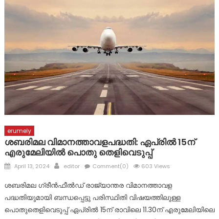
ഓക്‌സിജനിലെ പ്രീ ഓണം സെയില്‍ ഇനി രണ്ട് ദിവസം കൂടി,
30 കോടിയുടെ സമ്മാനങ്ങളും ആനുകൂല്യങ്ങളും
പാലാ മൂന്നാനിയിലെ ഗാന്ധിസ്ക്വയറിൽ ഗാന്ധി പ്രതിമ
പുന:സ്ഥാപിച്ചു
erumely
ശബരിമല വിമാനത്താവളപദ്ധതി: ഏപ്രിൽ 15ന്
എരുമേലിയിൽ പൊതു തെളിവെടുപ്പ്
Posted
Author
April 13, 2024
editor
Comment(0)
603 Views
on
ശബരിമല ഗ്രീൻഫീൽഡ് രാജ്യാന്തര വിമാനത്താവള
പദ്ധതിയുമായി ബന്ധപ്പെട്ടു പരിസ്ഥിതി വിഷയത്തിലുള്ള
പൊതുതെളിവെടുപ്പ് ഏപ്രിൽ 15ന് രാവിലെ 11.30ന് എരുമേലിയിലെ