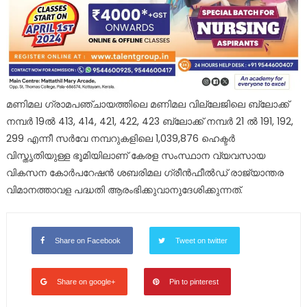
മണിമല ഗ്രാമപഞ്ചായത്തിലെ മണിമല വില്ലേജിലെ ബ്ലോക്ക്
നമ്പർ 19ൽ 413, 414, 421, 422, 423 ബ്ലോക്ക് നമ്പർ 21 ൽ 191, 192,
299 എന്നീ സർവേ നമ്പറുകളിലെ 1,039,876 ഹെക്ടർ
വിസ്തൃതിയുള്ള ഭൂമിയിലാണ് കേരള സംസ്ഥാന വ്യവസായ
വികസന കോർപറേഷൻ ശബരിമല ഗ്രീൻഫീൽഡ് രാജ്യാന്തര
വിമാനത്താവള പദ്ധതി ആരംഭിക്കുവാനുദേശിക്കുന്നത്.
Share on Facebook
Tweet on twitter
Share on google+
Pin to pinterest