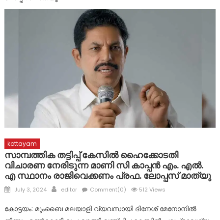
ഇടമറുക് പള്ളി ഭാഗത്ത്‌ പോസ്റ്റിന്റെ ചുവട് ഇളകിയ നിലയിൽ
ദുരിതാശ്വാസ ക്യാമ്പുകളിൽ ആരോഗ്യ സേവനങ്ങളുമായി
മാർ സ്ലീവാ മെഡിസിറ്റി
ദുരന്ത ബാധിതർക്ക് ഭക്ഷ്യ കിറ്റുകൾ വിതരണം ചെയ്തു
kottayam
സാമ്പത്തിക തട്ടിപ്പ് കേസിൽ ഹൈക്കോടതി
വിചാരണ നേരിടുന്ന മാണി സി കാപ്പൻ എം. എൽ.
എ സ്ഥാനം രാജിവെക്കണം പ്രഫ. ലോപ്പസ് മാത്യു
Posted
Author
July 3, 2024
editor
Comment(0)
512 Views
on
കോട്ടയം: മുംബൈ മലയാളി വ്യവസായി ദിനേശ് മേനോനിൽ