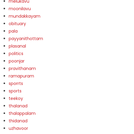
melukavu
moonilavu
mundakkayam
obituary
pala
payyanithottam
plasanal
politics
poonjar
pravithanam
ramapuram
sporrts
sports
teekoy
thalanad
thalappalam
thidanad
uzhavoor