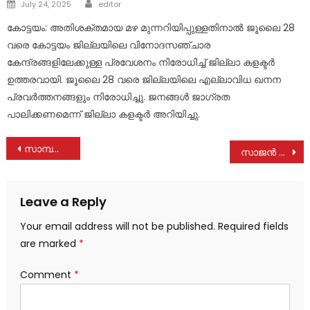
Author
Posted
July 24, 2025
editor
on
കോട്ടയം: അതിശക്തമായ മഴ മുന്നറിയിപ്പുള്ളതിനാൽ ജൂലൈ 28
വരെ കോട്ടയം ജില്ലയിലെ വിനോദസഞ്ചാര
കേന്ദ്രങ്ങളിലേക്കുള്ള പ്രവേശനം നിരോധിച്ച് ജില്ലാ കളക്ടർ
ഉത്തരവായി. ജൂലൈ 28 വരെ ജില്ലയിലെ എല്ലാവിധ ഖനന
പ്രവർത്തനങ്ങളും നിരോധിച്ചു. ജനങ്ങൾ ജാഗ്രത
പാലിക്കണമെന്ന് ജില്ലാ കളക്ടർ അറിയിച്ചു.
Post
സാമ്പത്തിക തട്ടിപ്പ് കേസില്‍ മാണി സി കാപ്പൻ എംഎൽഎക്ക് തിരിച്ചടി; വിചാരണ നടപടികൾ നിർത്തിവക്കണമെന്ന ഹർജി തള്ളി
സാജൻ ആലക്കുളം കേരള കോൺഗ്രസ് (ബി) സംസ്ഥാന സെക്രട്ടറി
navigation
Leave a Reply
Your email address will not be published.
Required fields
are marked
*
Comment
*