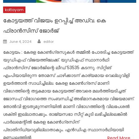
kottayam
കോട്ടയത്ത് വിജയം ഉറപ്പിച്ച് അഡ്വ. കെ
ഫ്രാൻസിസ് ജോർജ്
Author
Posted
June 4, 2024
editor
on
കോട്ടയം : കേരള കോൺഗ്രസുകൾ തമ്മിൽ പോരടിച്ച കോട്ടയത്ത്
യുഡിഎഫ് വിജയത്തിലേക്ക്. യുഡിഎഫ് സ്ഥാനാർഥി
ഫ്രാൻസിസ് ജോർജിന്റെ ലീഡ് 53535 കടന്നു. സിറ്റിങ്
എംപിയായിരുന്ന തോമസ് ചാഴിക്കാടന് കാര്യമായ വെല്ലുവിളി
ഉയർത്താൻ സാധിച്ചില്ല. കേരള കോൺഗ്രസ് മാണി
വിഭഗത്തിന്റെ തട്ടകമായ കോട്ടയത്ത് അവരെ മലർത്തിയടിച്ചത്
ജോസഫ് വിഭാഗത്തെ സംബന്ധിച്ച് അഭിമാനകരമായ വിജയമാണ്.
തോൽവി ഇടതുമുന്നണിയിൽ മാണി വിഭാഗത്തിന്റെ വിലപേശൽ
ശക്തി ഇല്ലാതാക്കും. രാജ്യസഭാ സീറ്റ് കൂടി ലഭിച്ചില്ലെങ്കിൽ
പാർലമെന്റിൽ കേരള കോൺഗ്രസിന്
പ്രാതിനിധ്യവുമില്ലാതാകും. എൻഡിഎ സ്ഥാനാർഥിയായി
മണ്ഡലത്തിൽ
Read More…