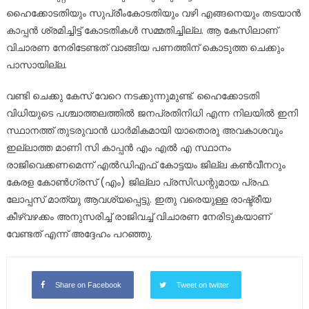
ഹൈക്കോടതിയും സുപ്രീംകോടതിയും വഴി എങ്ങനെയും തടയാൻ
കാപ്പൻ ശ്രമിച്ചിട്ട് കോടതികൾ സമ്മതിച്ചില്ല. ആ കേസിലാണ്
വിചാരണ നേരിടേണ്ടത് വാങ്ങിയ പണത്തിന് കൊടുത്ത ചെക്കും
പാസായില്ല.
വണ്ടി ചെക്കു കേസ് വേറെ നടക്കുന്നുമുണ്ട്. ഹൈക്കോടതി
വിധിയുടെ പശ്ചാത്തലത്തിൽ ജനപ്രതിനിധി എന്ന നിലയിൽ ഇനി
സ്ഥാനത്ത് തുടരുവാൻ ധാർമികമായി യാതൊരു അവകാശവും
ഇല്ലാത്ത മാണി സി കാപ്പൻ എം എൽ എ സ്ഥാനം
രാജിവെക്കണമെന്ന് എൽഡിഎഫ് കോട്ടയം ജില്ല കൺവീനറും
കേരള കോൺഗ്രസ് (എം) ജില്ലാ പ്രസിഡന്റുമായ പ്രഫ.
ലോപ്പസ് മാത്യു ആവശ്യപ്പെട്ടു. ഇതു വരെയുള്ള രാഷ്ട്രീയ
കീഴ്വഴക്കം അനുസരിച്ച് രാജിവച്ച് വിചാരണ നേരിടുകയാണ്
വേണ്ടത് എന്ന് അദ്ദേഹം പറഞ്ഞു.
Share on Facebook
Tweet on twitter