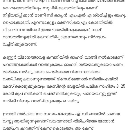
നിന്നും രണ്ട് കോടി രൂപ വാങ്ങി വഞ്ചിച്ച കേസിൽ പലപ്രാവശ്യം
ഹൈക്കോടതിയിലും, സുപ്രീംകോടതിയിലും കേസ്
നീട്ടിവയ്പ്പിക്കാൻ മാണി സി കാപ്പൻ എം.എൽ.എ ശ്രമിച്ചിട്ടും ബഹു.
ഹൈക്കോടതി, എറണാകുളം മരട് സി.ജെ.എം കോടതിയിൽ
വിചാരണ നേരിടാൻ ഉത്തരവായിരിക്കുകയാണ്. നാല്
മാസത്തിനുള്ളിൽ കേസ് തീർപ്പാക്കണമെന്നും നിർദ്ദേശം
വച്ചിരിക്കുകയാണ്.
കണ്ണൂർ വിമാനത്താവള കമ്പനിയിൽ ഓഹരി വാങ്ങി നൽകാമെന്ന്
പറഞ്ഞ് കോടികൾ വാങ്ങുകയും, ഓഹരി ലഭ്യമാക്കുകയോ പണം
തിരികെ നൽകുകയോ ചെയ്യാതെ വ്യവസായിയെ
വഞ്ചിക്കുകയാണുണ്ടായത്. ദിനേശ് മേനോൻ സിബിഐയിൽ
കേസ് കൊടുക്കുകയും, കേസിന്റെ വേളയിൽ പലിശ സഹിതം 3. 25
കോടി രൂപ നൽകാൻ ചെക്ക് നൽകുകയും, പണയവസ്തു ഈട്
നൽകി വീണ്ടും വഞ്ചിക്കുകയും ചെയ്തു.
ഇടായി നൽകിയ ഈ സ്ഥലം കോട്ടയം എ. ഡി ബാങ്കിൽ പണയ
വസ്തു ആയിരുന്നുവെന്ന് വ്യവസായി തിരിച്ചറിഞ്ഞ മേനോൻ
വഞ്ചന കുറ്റത്തിന് കേസുകൊടുത്തു. ആ കേസ്