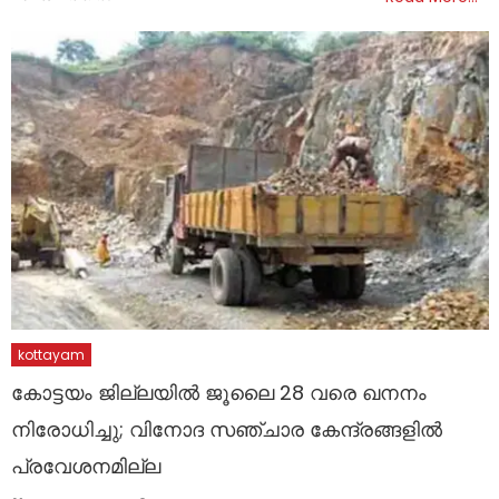
kottayam
കോട്ടയം ജില്ലയിൽ ജൂലൈ 28 വരെ ഖനനം
നിരോധിച്ചു; വിനോദ സഞ്ചാര കേന്ദ്രങ്ങളിൽ
പ്രവേശനമില്ല