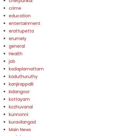
cherpunkal
crime
education
entertainment
erattupetta
erumely
general
Health
job
kadaplamattam
kaduthuruthy
kanjirappalli
kidangoor
kottayam
kozhuvanal
kunnonni
kuravilangad
Main News