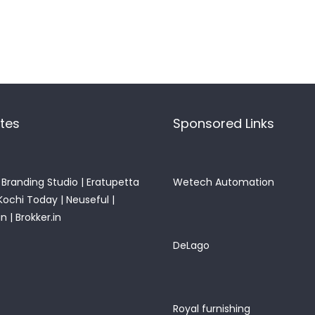
ites
Sponsored Links
Branding Studio
|
Eratupetta
Wetech Automation
Kochi Today
|
Neuseful
|
in
|
Brokker.in
DeLago
Royal furnishing