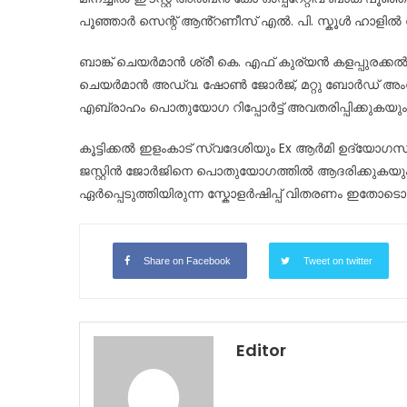
പൂഞ്ഞാർ സെന്റ്‌ ആൻ്റണീസ് എൽ. പി. സ്കൂൾ ഹാളിൽ വച്
ബാങ്ക് ചെയർമാൻ ശ്രീ കെ. എഫ് കുര്യൻ കളപ്പുരക്
ചെയർമാൻ അഡ്വ. ഷോൺ ജോർജ്, മറ്റു ബോർഡ് അംഗങ്ങ
എബ്രാഹം പൊതുയോഗ റിപ്പോർട്ട് അവതരിപ്പിക്കുകയും
കൂട്ടിക്കൽ ഇളംകാട് സ്വദേശിയും Ex ആർമി ഉദ്യോഗസ്ഥന
ജസ്റ്റിൻ ജോർജിനെ പൊതുയോഗത്തിൽ ആദരിക്കുകയും, മ
ഏർപ്പെടുത്തിയിരുന്ന സ്കോളർഷിപ്പ് വിതരണം ഇതോടൊപ
Share on Facebook
Tweet on twitter
Editor