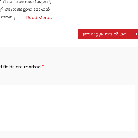
റ് വി കെ സന്തോഷ് കുമാർ,
മിറ്റി അംഗങ്ങളായ മോഹൻ
, ബാബു
Read More…
ഈരാറ്റുപേട്ടയിൽ കമ്യൂണിറ്റി സെൻ്റർ പണിയാൻ അഡ്വ. ഹാരിസ് ബീരാൻ എം.പി 55 ലക്ഷം രൂപ അനുവദിച്ചു
d fields are marked
*