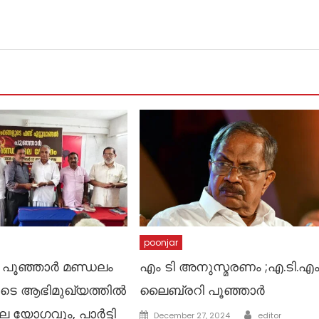
poonjar
പൂഞ്ഞാർ മണ്ഡലം
എം ടി അനുസ്മരണം ;എ.ടി.എ
ിയുടെ ആഭിമുഖ്യത്തിൽ
ലൈബ്രറി പൂഞ്ഞാർ
 യോഗവും, പാർട്ടി
Author
Posted
December 27, 2024
editor