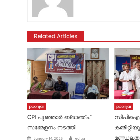
Related Articles
poonjar
poonjar
CPI പൂഞ്ഞാർ ബ്രാഞ്ച്
സിപിഐ 
സമ്മേളനം നടത്തി
കമ്മിറ്റ
Author
മണ്ഡലതല
Posted
January 14, 2025
editor