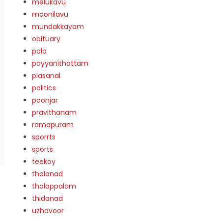
melukavu
moonilavu
mundakkayam
obituary
pala
payyanithottam
plasanal
politics
poonjar
pravithanam
ramapuram
sporrts
sports
teekoy
thalanad
thalappalam
thidanad
uzhavoor