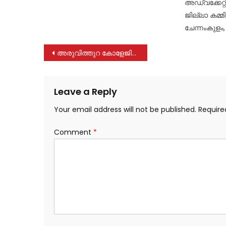
അഡ്വക്കേറ്
ജില്ലാ കമ്
ചേന്നംകുളം
Post
അരുവിത്തുറ കോളേജിൻ്റെ വജ്രജൂബിലി ആഘോഷങ്ങൾക്ക് 5 ന് തിരിതെളിയും
navigation
Leave a Reply
Your email address will not be published.
Require
Comment
*