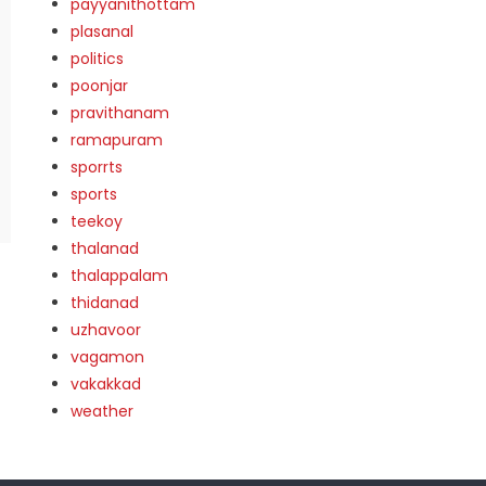
payyanithottam
plasanal
politics
poonjar
pravithanam
ramapuram
sporrts
sports
teekoy
thalanad
thalappalam
thidanad
uzhavoor
vagamon
vakakkad
weather