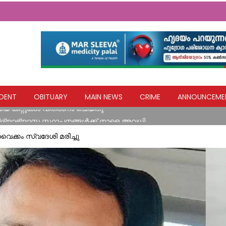
പുകളിൽ ആരോഗ്യ സേവനങ്ങളുമായി മാർ സ്ലീവാ മെഡിസിറ്റി
DENT
OBITUARY
MAIN NEWS
CRIME
ANNOUNCEME
്ഷ്യ കിറ്റുകൾ വിതരണം ചെയ്തു
വിദ്യാഭ്യാസ സ്ഥാപനങ്ങൾക്ക് നാളെ അവധി
ളയദുരന്തങ്ങൾ സർക്കാരിന്റെ അനാസ്ഥയുടെ ഫലം; നദികളിലെ മണ
്കം സ്വദേശി മരിച്ചു
: ബിജെപി
‌ പോസ്റ്റിന്റെ ചുവട് ഇളകിയ നിലയിൽ
പുകളിൽ ആരോഗ്യ സേവനങ്ങളുമായി മാർ സ്ലീവാ മെഡിസിറ്റി
്ഷ്യ കിറ്റുകൾ വിതരണം ചെയ്തു