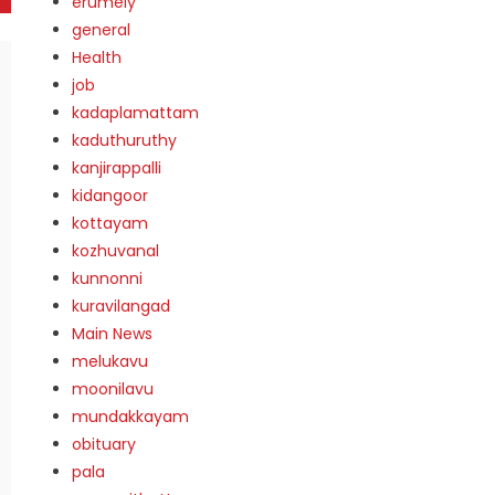
erumely
general
Health
job
kadaplamattam
kaduthuruthy
kanjirappalli
kidangoor
kottayam
kozhuvanal
kunnonni
kuravilangad
Main News
melukavu
moonilavu
mundakkayam
obituary
pala