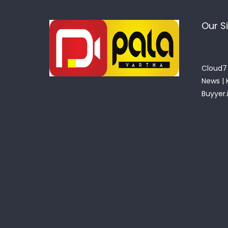
Our S
Cloud7 
News
|
Buyyer.