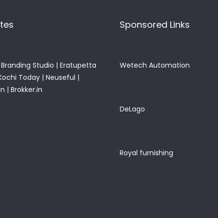
ites
Sponsored Links
Branding Studio
|
Eratupetta
Wetech Automation
Kochi Today
|
Neuseful
|
in
|
Brokker.in
DeLago
Royal furnishing