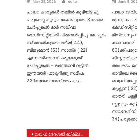
Author
Posted
Posted
May 28, 2026
editor
June 5, 20
on
on
പാലാ: കാറുകൾ തമ്മിൽ കൂട്ടിയിടിച്ചു
പാലാ :വിവി
പരുക്കേറ്റ കുടുംബാം​ഗങ്ങളായ 3 പേരെ
മൂന്നു പേരെ
ചേർപ്പുങ്കൽ മാർ സ്ലീവാ
മെഡിസിറ്റിയി
മെഡിസിറ്റിയിൽ പ്രവേശിപ്പിച്ചു. മലപ്പുറം
മിനിവാനും സ്കൂ
സ്വദേശികളായ രമ്യ( 44),
കാണക്കാരി
ബിജുമോൻ (53) സാന്ദ്ര ( 22)
60)ക്ക് പരുക
എന്നിവർക്കാണ് പരുക്കേറ്റത്.
കിസ്മത്ത് ക
ചേർപ്പുങ്കൽ – മുത്തോലി റൂട്ടിൽ
അപകടം. വെള്ള
ഇന്ത്യാർ ഫാക്ടറിക്കു സമീപം
രാവിലെ ബൈക്
2.30യോടെയാണ് അപകടം.
വെള്ളിയാപ്പ
കൃഷ്ണന് ( 22
രാത്രി പള്ളി
സ്കൂട്ടറും കൂ
സ്വദേശിനി ട
34)പരുക്കേറ്റ
Post
വഖഫ് ഭേദഗതി ബില്ല്: ഭരണഘടനാവിരുദ്ധവും മൗലികാവകാശങ്ങള്‍ക്ക് മേലുള്ള കടന്നു കയറ്റവും; എ ഐ വൈ എഫ്