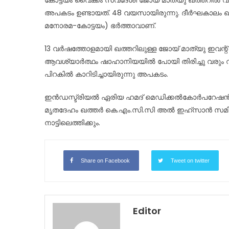
കോട്ടയം വൈക്കം സ്വദേശി ജോയ് മാത്യു ഖത്തറിൽ വ
അപകടം ഉണ്ടായത്. 48 വയസായിരുന്നു. ദീർഘകാലം ഖ
മനോരമ-കോട്ടയം) ഭർത്താവാണ്.
13 വർഷത്തോളമായി ഖത്തറിലുള്ള ജോയ് മാത്യു ഇവന്
ആവശ്യാർത്ഥം ഷാഹാനിയയിൽ പോയി തിരിച്ചു വരും വഴി
പിറകിൽ കാറിടിച്ചായിരുന്നു അപകടം.
ഇൻഡസ്ട്രിയൽ ഏരിയ ഹമദ് മെഡിക്കൽകോർപറേഷൻ (
മൃതദേഹം ഖത്തർ കെ.എം.സി.സി അൽ ഇഹ്സാൻ സമിതി
നാട്ടിലെത്തിക്കും.
Share on Facebook
Tweet on twitter
Editor